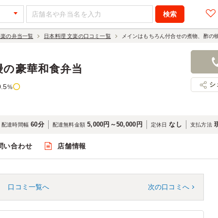
文楽の弁当一覧
日本料理 文楽の口コミ一覧
メインはもちろん付合せの煮物、酢の
鰻の豪華和食弁当
シ
0.5
%
60分
5,000円～50,000円
なし
配達時間幅
配達無料金額
定休日
支払方法
問い合わせ
店舗情報
口コミ一覧へ
次の口コミへ