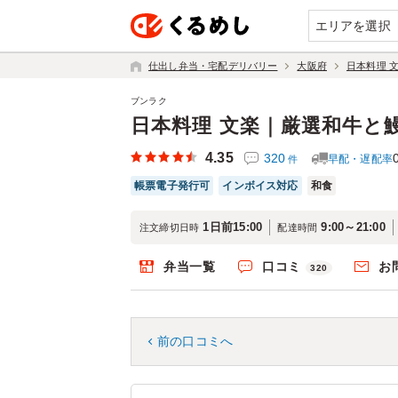
エリアを選択
仕出し弁当・宅配デリバリー
大阪府
日本料理 
ブンラク
日本料理 文楽｜厳選和牛と
4.35
320
早配・遅配率
件
帳票電子発行可
インボイス対応
和食
1日前15:00
9:00～21:00
注文締切日時
配達時間
弁当一覧
口コミ
お
320
前の口コミへ