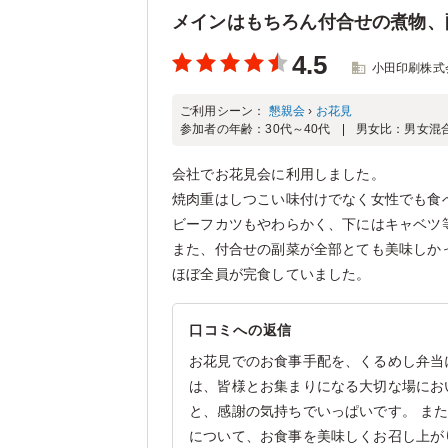
メインはもちろん付合せの煮物、
4.5
小田印刷株式
ご利用シーン：
懇親会
›
お花見
参加者の年齢：
30代～40代
男女比：
男女混
会社でお花見会に利用しました。
焼肉重はしつこい味付けでなく女性でも食
ビーフカツもやわらかく、下にはキャベツ
また、付合せの副菜が全部とても美味しか
ほぼ全員が完食していました。
口コミへの返信
お花見でのお食事手配を、くるめし弁当
は、皆様とお集まりになる大切な場にお
と、感謝の気持ちでいっぱいです。 ま
について、お食事を美味しくお召し上が