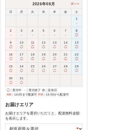
2026年08月
次へ
日
月
火
水
木
金
土
1
－
2
3
4
5
6
7
8
－
－
－
－
－
－
◯
9
10
11
12
13
14
15
◯
◯
◯
◯
◯
◯
◯
16
17
18
19
20
21
22
◯
◯
◯
◯
◯
◯
◯
23
24
25
26
27
28
29
◯
◯
◯
◯
◯
◯
◯
30
31
◯
◯
◯
：受付中
－
：受付終了
休
：定休日
AM
：14:00まで配達可
PM
：14:00から配達可
お届けエリア
お届けエリアを選択いただくと、配達無料金額
を表示します。