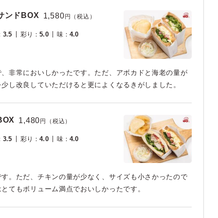
ンドBOX
1,580
円（税込）
：
3.5
彩り
：
5.0
味
：
4.0
で、非常においしかったです。ただ、アボカドと海老の量が
を少し改良していただけると更によくなるきがしました。
OX
1,480
円（税込）
：
3.5
彩り
：
4.0
味
：
4.0
です。ただ、チキンの量が少なく、サイズも小さかったので
はとてもボリューム満点でおいしかったです。