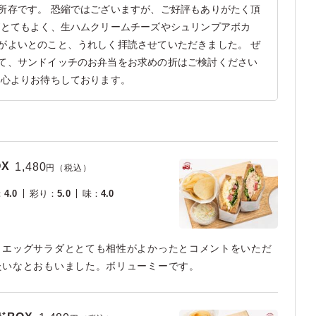
所存です。 恐縮ではございますが、ご好評もありがたく頂
がとてもよく、生ハムクリームチーズやシュリンプアボカ
がよいとのこと、うれしく拝読させていただきました。 ぜ
て、サンドイッチのお弁当をお求めの折はご検討ください
を心よりお待ちしております。
X
1,480
円（税込）
：
4.0
彩り
：
5.0
味
：
4.0
、エッグサラダととても相性がよかったとコメントをいただ
たいなとおもいました。ボリューミーです。