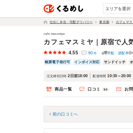
エリアを選択
仕出し弁当・宅配デリバリー
東京都
カフェマス
cafe masumiya
カフェマスミヤ｜原宿で人
4.55
90
0
早配・遅配率
件
帳票電子発行可
インボイス対応
サンドイッチ
2日前18:00
10:30～20:00
注文締切日時
配達時間
商品一覧
口コミ
お
90
前の口コミへ