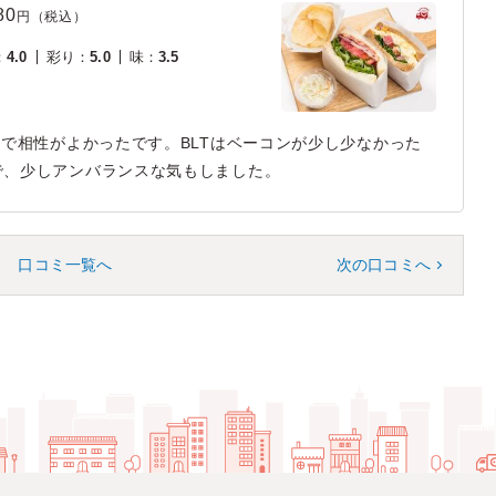
80
円（税込）
：
4.0
彩り
：
5.0
味
：
3.5
品で相性がよかったです。BLTはベーコンが少し少なかった
で、少しアンバランスな気もしました。
口コミ一覧へ
次の口コミへ