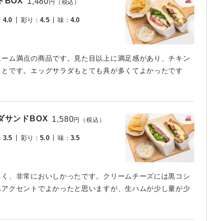
BOX
1,480
円（税込）
：
4.0
彩り
：
4.5
味
：
4.0
ューム満点の商品です。見た目以上に満足感があり、チキン
ことです。エッグサラダもとても具が多くてよかったです
サンドBOX
1,580
円（税込）
：
3.5
彩り
：
5.0
味
：
3.5
よく、非常においしかったです。クリームチーズには黒コシ
もアクセントでよかったと思いますが、生ハムが少し量が少