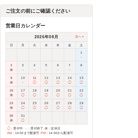
ご注文の前にご確認ください
営業日カレンダー
2026年08月
次へ
日
月
火
水
木
金
土
1
－
2
3
4
5
6
7
8
休
－
－
－
－
－
－
9
10
11
12
13
14
15
休
－
◯
◯
◯
◯
◯
16
17
18
19
20
21
22
休
◯
◯
◯
◯
◯
◯
23
24
25
26
27
28
29
休
◯
◯
◯
◯
◯
◯
30
31
休
◯
◯
：受付中
－
：受付終了
休
：定休日
AM
：14:00まで配達可
PM
：14:00から配達可