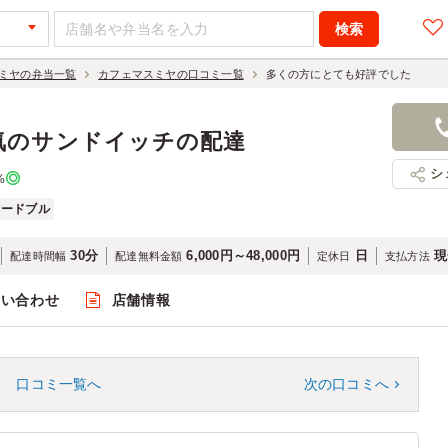
ミヤの弁当一覧
カフェマスミヤの口コミ一覧
多くの方にとても好評でした
気のサンドイッチの配達
シ
%
オードブル
30分
6,000円～48,000円
日
現
配達時間幅
配達無料金額
定休日
支払方法
問い合わせ
店舗情報
口コミ一覧へ
次の口コミへ