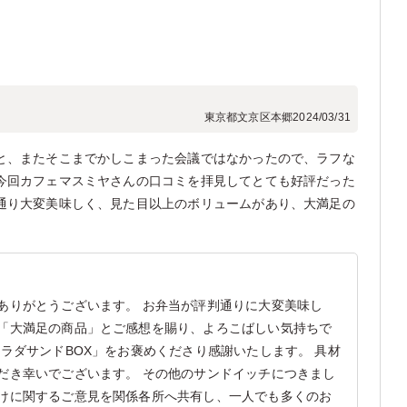
東京都文京区本郷
2024/03/31
と、またそこまでかしこまった会議ではなかったので、ラフな
今回カフェマスミヤさんの口コミを拝見してとても好評だった
通り大変美味しく、見た目以上のボリュームがあり、大満足の
ありがとうございます。 お弁当が評判通りに大変美味し
「大満足の商品」とご感想を賜り、よろこばしい気持ちで
ラダサンドBOX」をお褒めくださり感謝いたします。 具材
だき幸いでございます。 その他のサンドイッチにつきまし
けに関するご意見を関係各所へ共有し、一人でも多くのお