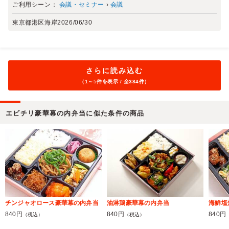
ご利用シーン：
会議・セミナー
›
会議
東京都港区海岸
2026/06/30
さらに読み込む
（1～
5
件を表示 / 全384件）
エビチリ豪華幕の内弁当に似た条件の商品
チンジャオロース豪華幕の内弁当
油淋鶏豪華幕の内弁当
海鮮塩
840円
840円
840円
（税込）
（税込）