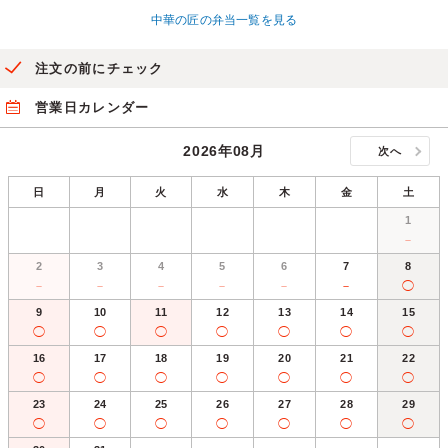
中華の匠の弁当一覧を見る
注文の前にチェック
営業日カレンダー
2026年08月
次へ
日
月
火
水
木
金
土
1
－
2
3
4
5
6
7
8
－
－
－
－
－
－
◯
9
10
11
12
13
14
15
◯
◯
◯
◯
◯
◯
◯
16
17
18
19
20
21
22
◯
◯
◯
◯
◯
◯
◯
23
24
25
26
27
28
29
◯
◯
◯
◯
◯
◯
◯