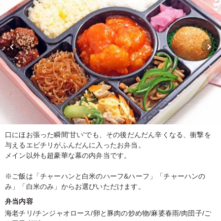
口にほお張った瞬間'甘い'でも、その後だんだん辛くなる、衝撃を
与えるエビチリがふんだんに入ったお弁当。
メイン以外も超豪華な幕の内弁当です。
※ご飯は「チャーハンと白米のハーフ&ハーフ」「チャーハンの
み」「白米のみ」からお選びいただけます。
弁当内容
海老チリ/チンジャオロース/卵と豚肉の炒め物/麻婆春雨/肉団子/ご