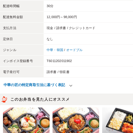
配達時間幅
30分
配達無料金額
12,000円～98,000円
支払方法
現金 / 請求書 / クレジットカード
定休日
なし
ジャンル
中華・韓国
/
オードブル
インボイス登録番号
T6011202011902
電子発行可
請求書 / 領収書
中華の匠の特定商取引法に基づく表記
このお弁当を見た人にオススメ