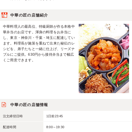
中華の匠の店舗紹介
中華料理人の最高位、特級厨師が作る本格中
華弁当のお店です。渾身の料理をお弁当に
し、東京・神奈川・千葉・埼玉に配達してい
ます。料理長が施策を重ねて出来た秘伝のレ
シピを、弟子たちと一緒に仕上げ、リーズナ
ブルにご提供。630円から接待弁当まで幅広
くご用意できます。
中華の匠の店舗情報
注文締切日時
1日前23:45
配達時間
8:00～19:30