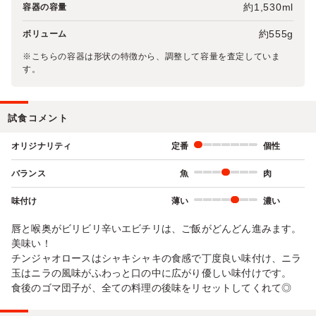
約1,530ml
容器の容量
約555g
ボリューム
※こちらの容器は形状の特徴から、調整して容量を査定していま
す。
試食コメント
オリジナリティ
定番
個性
バランス
魚
肉
味付け
薄い
濃い
唇と喉奥がビリビリ辛いエビチリは、ご飯がどんどん進みます。
美味い！
チンジャオロースはシャキシャキの食感で丁度良い味付け、ニラ
玉はニラの風味がふわっと口の中に広がり優しい味付けです。
食後のゴマ団子が、全ての料理の後味をリセットしてくれて◎