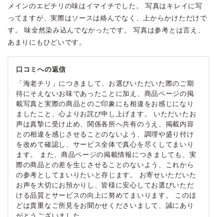
メインのエビチリの味はイマイチでした。 写真はキレイに写
ってますが、実際はソースは絡んでなく、上からかけただけで
す。 味全然染み込んでなかったです。 写真は参考とは言え、
あまりにもひどいです。
口コミへの返信
「海老チリ」につきまして、お選びいただいた際のご期
待にそえないお味であったことに加え、商品ページの掲
載写真と実際の商品とのご印象にも相違をお感じになり
ましたこと、心よりお詫び申し上げます。 いただいたお
声は真摯に受け止め、関係各所へ共有のうえ、掲載内容
との相違を感じさせることのないよう、調理や盛り付け
を改めて確認し、サービス全体で真心を尽くしてまいり
ます。 また、商品ページの掲載情報につきましても、実
際の商品との差を生じさせることのないよう、これから
の参考としてまいりたいと存じます。 お寄せいただいた
お声を大切にお預かりし、皆様に安心してお選びいただ
ける品質とサービスの向上に努めてまいります。 このほ
どは貴重なご所見をお聞かせくださいまして、誠にあり
がとうございました。