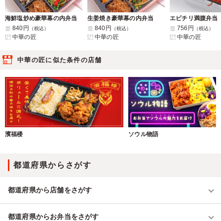
海鮮塩炒め豪華幕の内弁当
生姜焼き豪華幕の内弁当
エビチリ満腹弁当
840円
840円
756円
（税込）
（税込）
（税込）
中華の匠
中華の匠
中華の匠
中華の匠に似た条件の店舗
濱福楼
ソウル物語
都道府県からさがす
都道府県から店舗をさがす
都道府県からお弁当をさがす