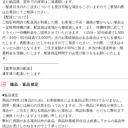
また納品後、室外での保管はご遠慮願います。
・配達日当日のご注文についても受注可能な場合もございますのでご要望の際
はお電話にてご相談ください。
【配達について】
ご指定時間内で配送員が到着した際、お客様ご不在・連絡が繋がらない場合は
一定時間待機の後、配送員は現地から撤収致します。また、待機時間に応じて
ドライバー待機料金をご請求させていただきます。（15分～30分経過で1,500
円・30分～60分経過で3,000円）次のお客様納品がある場合はそちらを優先い
たします。再配達はいたしかねますのでご留意ください。その際、ご注文はキ
ャンセル扱いとなります。ご注文金額の100%に加え、弁当の転送送料金・廃
棄料金を頂戴いたします。配達指定時間でのお受け取りををお願いいたしま
す。
-----------------------------------------------
【夏季休業の配達】
通常通り配達いたします。
備品・返品規定
■返品規定
商品の特性上(食品のため)、お客様都合による返品は受け付けておりません。
調理・配達には細心の注意を払っておりますが、万一商品に不都合が発生した
場合や、ご注文と異なる商品が届いた場合は、商品到着後、ただちに弊社まで
ご連絡くださいますようお願い申し上げます。
弊社に原因がある場合以外の返品、商品到着後30分以上経過してからの返品申
請はお受けしかねますのでご了承ください。