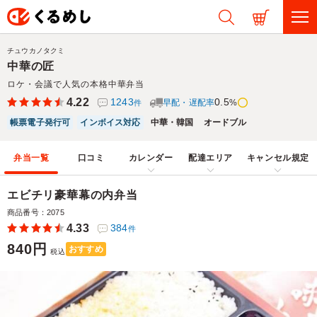
チュウカノタクミ
中華の匠
ロケ・会議で人気の本格中華弁当
4.22
1243
0.5
早配・遅配率
%
件
帳票電子発行可
インボイス対応
中華・韓国
オードブル
弁当一覧
口コミ
カレンダー
配達エリア
キャンセル規定
エビチリ豪華幕の内弁当
商品番号：2075
4.33
384
件
840円
おすすめ
税込