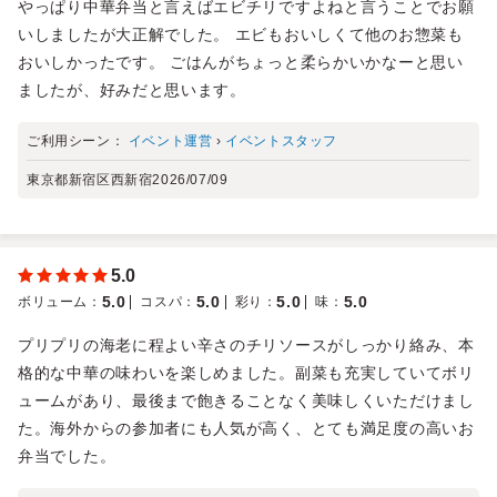
やっぱり中華弁当と言えばエビチリですよねと言うことでお願
いしましたが大正解でした。 エビもおいしくて他のお惣菜も
おいしかったです。 ごはんがちょっと柔らかいかなーと思い
ましたが、好みだと思います。
ご利用シーン：
イベント運営
›
イベントスタッフ
東京都新宿区西新宿
2026/07/09
5.0
5.0
5.0
5.0
5.0
ボリューム
：
コスパ
：
彩り
：
味
：
プリプリの海老に程よい辛さのチリソースがしっかり絡み、本
格的な中華の味わいを楽しめました。副菜も充実していてボリ
ュームがあり、最後まで飽きることなく美味しくいただけまし
た。海外からの参加者にも人気が高く、とても満足度の高いお
弁当でした。