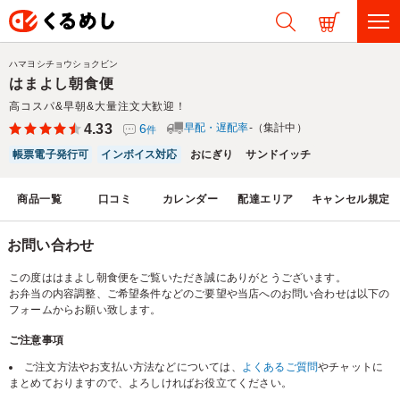
ハマヨシチョウショクビン
はまよし朝食便
高コスパ&早朝&大量注文大歓迎！
4.33
6
早配・遅配率
-（集計中）
件
帳票電子発行可
インボイス対応
おにぎり
サンドイッチ
商品一覧
口コミ
カレンダー
配達エリア
キャンセル規定
お問い合わせ
この度ははまよし朝食便をご覧いただき誠にありがとうございます。
お弁当の内容調整、ご希望条件などのご要望や当店へのお問い合わせは以下の
フォームからお願い致します。
ご注意事項
ご注文方法やお支払い方法などについては、
よくあるご質問
やチャットに
まとめておりますので、よろしければお役立てください。