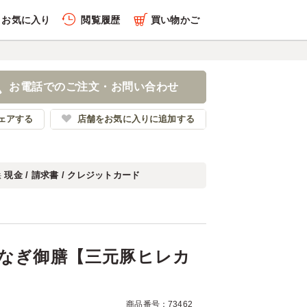
お気に入り
閲覧履歴
買い物かご
履歴を全件削除する
の街 うなぎ御膳【三元豚ヒ
お電話でのご注文・お問い合わせ
江戸オハナ
ェアする
店舗をお気に入りに追加する
現金 / 請求書 / クレジットカード
法
履歴を見る
うなぎ御膳【三元豚ヒレカ
商品番号：73462