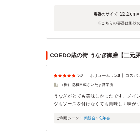
22.2cm×
容器のサイズ
※こちらの容器は形状
COEDO蔵の街 うなぎ御膳【三元
5.0
ボリューム
：
5.0
コスパ
（株）協和日成さいたま営業所
うなぎがとても美味しかったです。メイ
ツもソースを付けなくても美味しく味が
ご利用シーン：
懇親会
›
忘年会