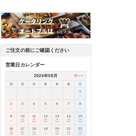
ご注文の前にご確認ください
営業日カレンダー
2026年08月
次へ
日
月
火
水
木
金
土
1
－
2
3
4
5
6
7
8
－
－
－
－
－
－
－
9
10
11
12
13
14
15
－
◯
◯
◯
◯
◯
◯
16
17
18
19
20
21
22
◯
◯
◯
－
◯
◯
◯