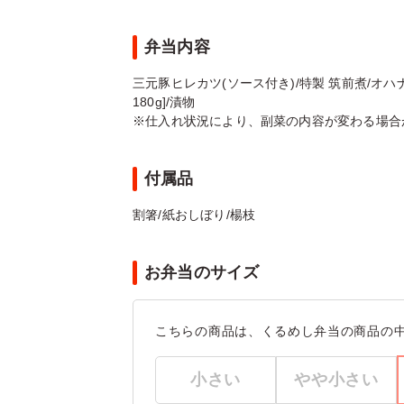
弁当内容
三元豚ヒレカツ(ソース付き)/特製 筑前煮/オハ
180g]/漬物
※仕入れ状況により、副菜の内容が変わる場合
付属品
割箸/紙おしぼり/楊枝
お弁当のサイズ
こちらの商品は、くるめし弁当の商品の
小さい
やや小さい