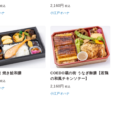
円
2,160円
税込
税込
ハナ
小江戸オハナ
 焼き鮭和膳
COEDO蔵の街 うなぎ御膳【若鶏
の和⾵チキンソテー】
円
税込
2,160円
税込
ハナ
小江戸オハナ