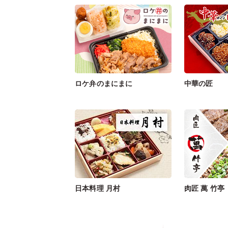
ロケ弁のまにまに
中華の匠
日本料理 月村
肉匠 萬 竹亭