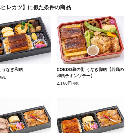
元豚ヒレカツ】に似た条件の商品
 うなぎ和膳
COEDO蔵の街 うなぎ御膳【若鶏の
和⾵チキンソテー】
税込
2,160円
税込