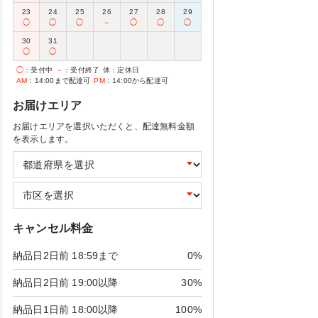
23
24
25
26
27
28
29
◯
◯
◯
－
◯
◯
◯
30
31
◯
◯
◯
：受付中
－
：受付終了
休
：定休日
AM
：14:00まで配達可
PM
：14:00から配達可
お届けエリア
お届けエリアを選択いただくと、配達無料金額
を表示します。
キャンセル料金
納品日2日前 18:59まで
0%
納品日2日前 19:00以降
30%
納品日1日前 18:00以降
100%