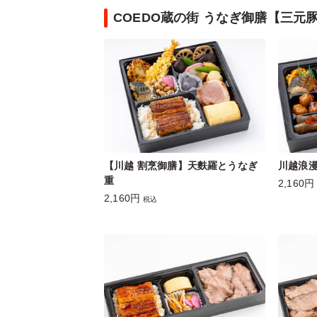
COEDO蔵の街 うなぎ御膳【三
【川越 割烹御膳】天麩羅とうなぎ
川越浪漫
重
2,160円
2,160円
税込