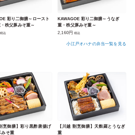
GOE 彩り二御膳～ロースト
KAWAGOE 彩り二御膳～うなぎ
重・秩父豚みそ重～
重・秩父豚みそ重～
2,160円
税込
税込
小江戸オハナの弁当一覧を見る
 割烹御膳】彩り黒酢唐揚げ
【川越 割烹御膳】天麩羅とうなぎ
豚みそ重
重