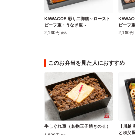
KAWAGOE 彩り二御膳～ロースト
KAWA
ビーフ重・うなぎ重～
ビーフ
2,160円
2,160円
税込
このお弁当を見た人におすすめ
牛しぐれ重（名物玉子焼きのせ）
【川越
と秩父
1,800円