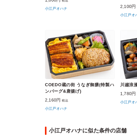
税込
2,100
小江戸オハナ
小江戸オ
COEDO蔵の街 うなぎ御膳(特製ハ
川越浪漫
ンバーグ&唐揚げ)
1,780
2,160円
税込
小江戸オ
小江戸オハナ
小江戸オハナに似た条件の店舗