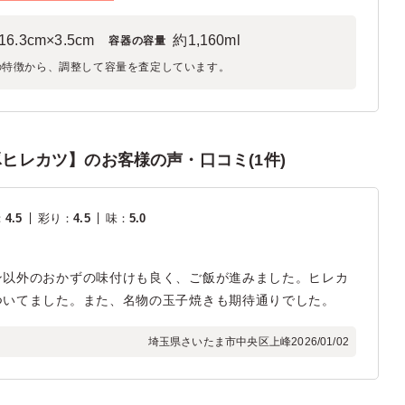
16.3cm×3.5cm
約1,160ml
容器の容量
の特徴から、調整して容量を査定しています。
豚ヒレカツ】のお客様の声・口コミ(1件)
：
4.5
彩り
：
4.5
味
：
5.0
ン以外のおかずの味付けも良く、ご飯が進みました。ヒレカ
ついてました。また、名物の玉子焼きも期待通りでした。
埼玉県さいたま市中央区上峰
2026/01/02