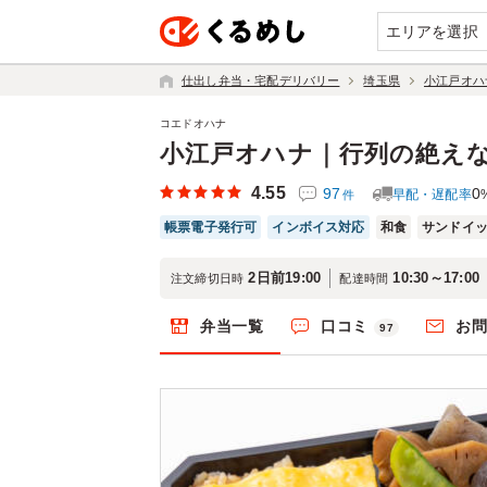
エリアを選択
仕出し弁当・宅配デリバリー
埼玉県
小江戸オハ
コエドオハナ
小江戸オハナ｜行列の絶え
4.55
97
0
早配・遅配率
件
帳票電子発行可
インボイス対応
和食
サンドイ
2日前19:00
10:30～17:00
注文締切日時
配達時間
弁当一覧
口コミ
お
97