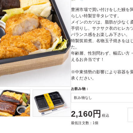
豊洲市場で買い付けをした鰻を
らしい特製甘辛タレです。
メインのカツは、脂肪が少なく柔
手切りし、サクサク衣のヒレカ
バランス感をお楽しみ下さい。
特製筑前煮、名物玉子焼きをは
た。
年齢層、性別問わず、幅広い方
えるお弁当です！
※中東情勢の影響により容器を
承ください。
お飲み物：
2,160円
税込
最低注文数：1個