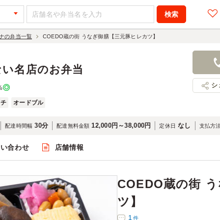
ナの弁当一覧
COEDO蔵の街 うなぎ御膳【三元豚ヒレカツ】
COEDO蔵
レカツ】
ない名店のお弁当
2,160円
店舗名：小
シ
%
ッチ
オードブル
30分
12,000円～38,000円
なし
配達時間幅
配達無料金額
定休日
支払方
問い合わせ
店舗情報
閲覧
COEDO蔵の街 
ツ】
1
件