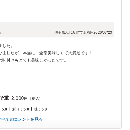
合
埼玉県ふじみ野市上福岡
2026/07/23
ました。
びましたが、本当に、全部美味しくて大満足です！
の味付けもとても美味しかったです。
そ重
2,000
円（税込）
：
5.0
彩り
：
5.0
味
：
5.0
すべてのコメントを見る