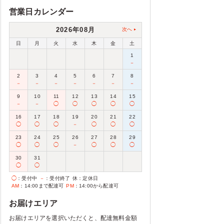
営業日カレンダー
2026年08月
次へ
日
月
火
水
木
金
土
1
－
2
3
4
5
6
7
8
－
－
－
－
－
－
－
9
10
11
12
13
14
15
－
－
◯
◯
◯
◯
◯
16
17
18
19
20
21
22
◯
◯
◯
－
◯
◯
◯
23
24
25
26
27
28
29
◯
◯
◯
－
◯
◯
◯
30
31
◯
◯
◯
：受付中
－
：受付終了
休
：定休日
AM
：14:00まで配達可
PM
：14:00から配達可
お届けエリア
お届けエリアを選択いただくと、配達無料金額