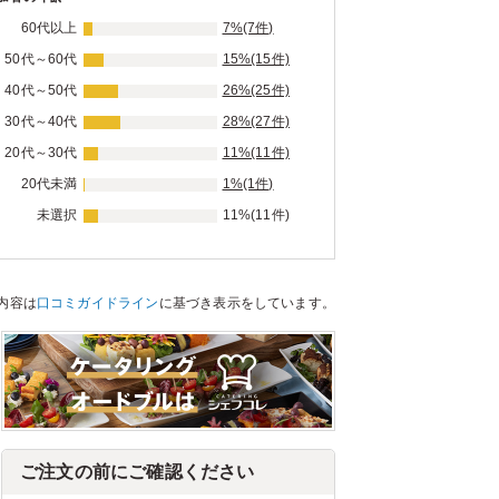
60代以上
7%(7件)
50代～60代
15%(15件)
40代～50代
26%(25件)
30代～40代
28%(27件)
20代～30代
11%(11件)
20代未満
1%(1件)
未選択
11%(11件)
内容は
口コミガイドライン
に基づき表示をしています。
ご注文の前にご確認ください