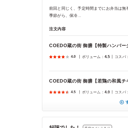
前回と同じく、予定時間までにお弁当は無
季節がら、保冷...
注文内容
COEDO蔵の街 御膳【特製ハンバー
4.0
ボリューム
：
4.5
コスパ
COEDO蔵の街 御膳【若鶏の和⾵
4.5
ボリューム
：
4.0
コスパ
好評でした！