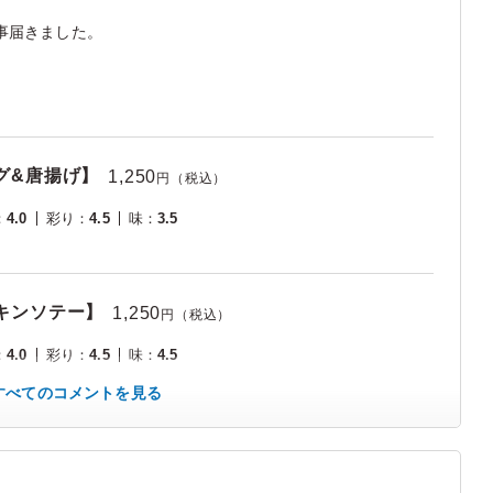
事届きました。
グ&唐揚げ】
1,250
円（税込）
：
4.0
彩り
：
4.5
味
：
3.5
チキンソテー】
1,250
円（税込）
：
4.0
彩り
：
4.5
味
：
4.5
すべてのコメントを見る