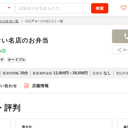
ナの弁当一覧
小江戸オハナの口コミ一覧
ない名店のお弁当
シ
%
ッチ
オードブル
30分
12,000円～38,000円
なし
配達時間幅
配達無料金額
定休日
支払方
問い合わせ
店舗情報
・評判
男女比
参