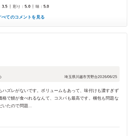
：
3.5
彩り
：
5.0
味
：
5.0
すべてのコメントを見る
め
埼玉県川越市芳野台
2026/06/25
もハズレがないです。ボリュームもあって、味付けも濃すぎず
価格で鰻が食べれるなんて、コスパも最高です。梱包も問題な
いたので問題...