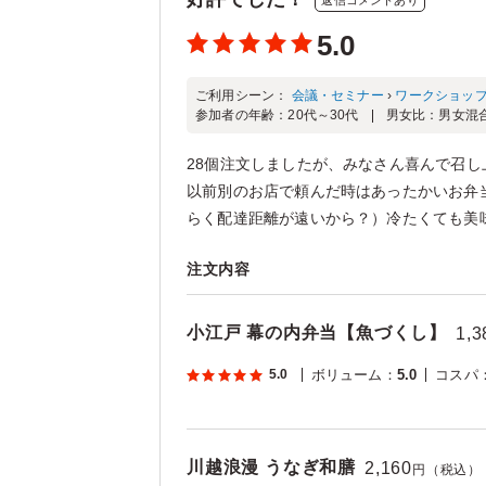
返信コメントあり
5.0
ご利用シーン：
会議・セミナー
›
ワークショッ
参加者の年齢：
20代～30代
男女比：
男女混
28個注文しましたが、みなさん喜んで召
以前別のお店で頼んだ時はあったかいお弁
らく配達距離が遠いから？）冷たくても美味
注文内容
小江戸 幕の内弁当【魚づくし】
1,3
5.0
ボリューム
：
5.0
コスパ
川越浪漫 うなぎ和膳
2,160
円（税込）