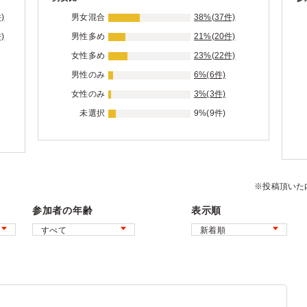
)
男女混合
38%(37件)
)
男性多め
21%(20件)
女性多め
23%(22件)
男性のみ
6%(6件)
女性のみ
3%(3件)
未選択
9%(9件)
※投稿頂いた
参加者の年齢
表示順