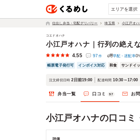
エリアを選択
仕出し弁当・宅配デリバリー
埼玉県
小江戸オハ
コエドオハナ
小江戸オハナ｜行列の絶え
4.55
97
0
早配・遅配率
件
帳票電子発行可
インボイス対応
和食
サンドイ
2日前19:00
10:30～17:00
注文締切日時
配達時間
弁当一覧
口コミ
お
97
小江戸オハナの口コミ
評価