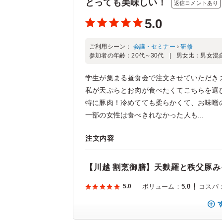
とっても美味しい！
返信コメントあり
5.0
ご利用シーン：
会議・セミナー
›
研修
参加者の年齢：
20代～30代
男女比：
男女混
学生が集まる昼食会で注文させていただき
私が天ぷらとお肉が食べたくてこちらを選
特に豚肉！冷めてても柔らかくて、お味噌
一部の女性は食べきれなかった人も...
注文内容
【川越 割烹御膳】天麩羅と秩父豚み
5.0
ボリューム
：
5.0
コスパ