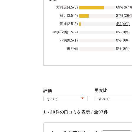
大満足(4.5-5)
69%(67件
満足(3.5-4)
27%(26件
普通(2.5-3)
4%(4件)
やや不満(1.5-2)
0%(0件)
不満(0.5-1)
0%(0件)
未評価
0%(0件)
評価
男女比
1～20件の口コミを表示 / 全97件