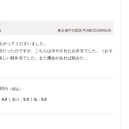
プ
合
東京都千代田区平河町
2026/06/26
し上がってくださいました。
当だったのですが、こちらは冷やされたお弁当でした。（おそ
しい鰻弁当でした。また機会があれば頼みた...
80
円（税込）
：
4.0
彩り
：
5.0
味
：
5.0