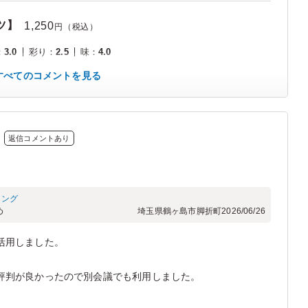
ツ】
1,250
円（税込）
：
3.0
彩り
：
2.5
味
：
4.0
すべてのコメントを見る
返信コメントあり
ィング
め
埼玉県鶴ヶ島市脚折町
2026/06/26
活用しました。
評判が良かったので別会議でも利用しました。