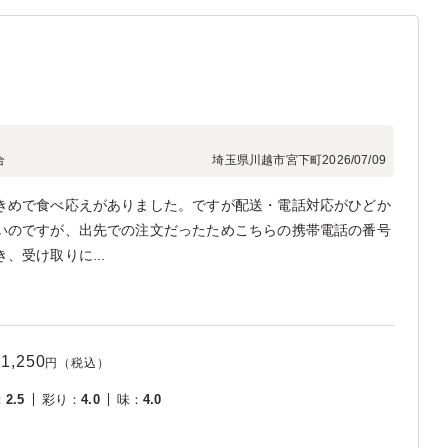
合
埼玉県川越市宮下町
2026/07/09
きめで食べ応えがありました。ですが配送・電話対応がひどか
いのですが、出先での注文だったためこちらの携帯電話の番号
、受け取りに...
1,250
円（税込）
：
2.5
彩り
：
4.0
味
：
4.0