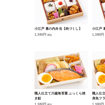
小江戸 幕の内弁当【肉づくし】
小江戸 
1,380円
1,380円
税込
職人仕立て川越海苔重 ふっくら焼
職人仕立
き鮭
身魚フ
1,380円
1,380円
税込