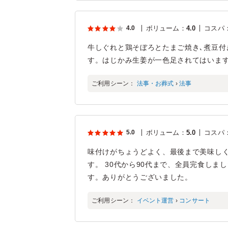
4.0
ボリューム
：
4.0
コスパ
牛しぐれと鶏そぼろとたまご焼き､煮豆
す。はじかみ生姜が一色足されてはいま
ご利用シーン：
法事・お葬式
›
法事
5.0
ボリューム
：
5.0
コスパ
味付けがちょうどよく、最後まで美味し
す。 30代から90代まで、全員完食し
す。ありがとうございました。
ご利用シーン：
イベント運営
›
コンサート