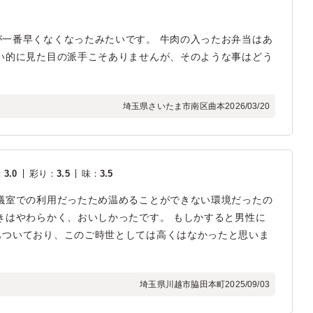
一番早くなくなったみたいです。 牛肉の入ったお弁当はあ
い的に見た目の派手こそありませんが、そのような事はどう
埼玉県さいたま市南区曲本
2026/03/20
：
3.0
彩り
：
3.5
味
：
3.5
議室での利用だったため温めることができない環境だったの
きはやわらかく、おいしかったです。 もしかすると男性に
もついており、このご時世としては高くはなかったと思いま
埼玉県川越市脇田本町
2025/09/03