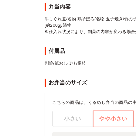
弁当内容
牛しぐれ煮/名物 鶏そぼろ/名物 玉子焼き/竹
[約200g]/漬物
※仕入れ状況により、副菜の内容が変わる場合
付属品
割箸/紙おしぼり/楊枝
お弁当のサイズ
こちらの商品は、くるめし弁当の商品の
小さい
やや小さい