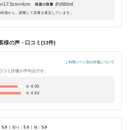
m×17.5cm×4cm
約680ml
容器の容量
の特徴から、調整して容量を査定しています。
様の声・口コミ(13件)
ご利用シーン別の評価について
口コミ評価の平均点です。
4.00
4.63
：
5.0
彩り
：
5.0
味
：
5.0