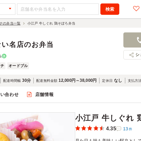
ナの弁当一覧
小江戸 牛しぐれ 鶏そぼろ弁当
小江戸 牛し
1,380円
店舗名：小
ない名店のお弁当
シ
%
ッチ
オードブル
30分
12,000円～38,000円
なし
配達時間幅
配達無料金額
定休日
支払方
問い合わせ
店舗情報
閲覧
小江戸 牛しぐれ
4.35
13
件
見た目も味も美味しい駅弁とし