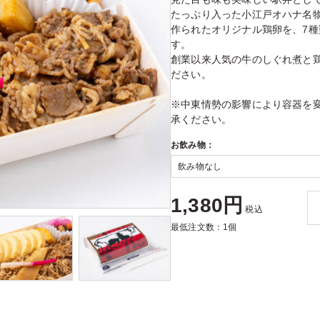
たっぷり入った小江戸オハナ名
作られたオリジナル鶏卵を、7
す。
創業以来人気の牛のしぐれ煮と
ださい。
※中東情勢の影響により容器を
承ください。
お飲み物：
1,380円
税込
最低注文数：1個