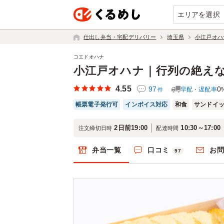
エリアを選択
仕出し弁当・宅配デリバリー
埼玉県
小江戸オハ
コエドオハナ
小江戸オハナ｜行列の絶え
4.55
97
0
早配・遅配率
件
帳票電子発行可
インボイス対応
和食
サンドイ
2日前19:00
10:30～17:00
注文締切日時
配達時間
弁当一覧
口コミ
お
97