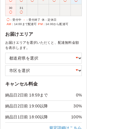
◯
◯
◯
－
◯
◯
◯
30
31
◯
◯
◯
：受付中
－
：受付終了
休
：定休日
AM
：14:00まで配達可
PM
：14:00から配達可
お届けエリア
お届けエリアを選択いただくと、配達無料金額
を表示します。
キャンセル料金
納品日2日前 18:59まで
0%
納品日2日前 19:00以降
30%
納品日1日前 18:00以降
100%
規定詳細はこちら