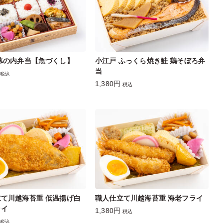
幕の内弁当【魚づくし】
小江戸 ふっくら焼き鮭 鶏そぼろ弁
当
税込
1,380円
税込
て川越海苔重 低温揚げ白
職人仕立て川越海苔重 海老フライ
ライ
1,380円
税込
税込