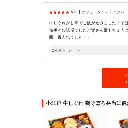
5.0
ボリューム
：
－
コスパ
牛しぐれが甘辛でご飯が進みました！そぼ
性半々の現場でしたが皆さん量もちょう
回一番人気でした！！
ご利用シーン：
－
（
小江戸 牛しぐれ 鶏そぼろ弁当に