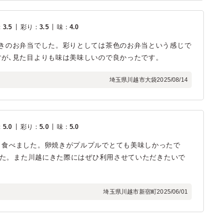
：
3.5
彩り
：
3.5
味
：
4.0
付きのお弁当でした。彩りとしては茶色のお弁当という感じで
すが､見た目よりも味は美味しいので良かったです。
埼玉県川越市大袋
2025/08/14
：
5.0
彩り
：
5.0
味
：
5.0
く食べました。卵焼きがプルプルでとても美味しかったで
ました。また川越にきた際にはぜひ利用させていただきたいで
埼玉県川越市新宿町
2025/06/01