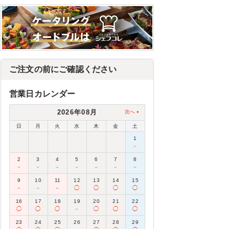
ご注文の前にご確認ください
営業日カレンダー
2026年08月
次へ
日
月
火
水
木
金
土
1
－
2
3
4
5
6
7
8
－
－
－
－
－
－
－
9
10
11
12
13
14
15
－
－
－
◯
◯
◯
◯
16
17
18
19
20
21
22
◯
◯
◯
－
◯
◯
◯
23
24
25
26
27
28
29