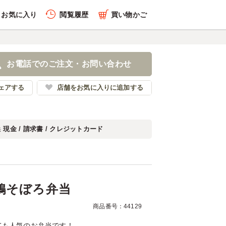
お気に入り
閲覧履歴
買い物かご
履歴を全件削除する
ぐれ 鶏そぼろ弁当
お電話でのご注文・お問い合わせ
江戸オハナ
ェアする
店舗をお気に入りに追加する
現金 / 請求書 / クレジットカード
法
履歴を見る
 鶏そぼろ弁当
商品番号：44129
ても人気のお弁当です！