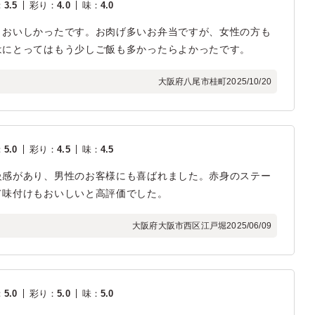
：
3.5
彩り
：
4.0
味
：
4.0
くおいしかったです。お肉げ多いお弁当ですが、女性の方も
はにとってはもう少しご飯も多かったらよかったです。
大阪府八尾市桂町
2025/10/20
：
5.0
彩り
：
4.5
味
：
4.5
級感があり、男性のお客様にも喜ばれました。赤身のステー
て味付けもおいしいと高評価でした。
大阪府大阪市西区江戸堀
2025/06/09
：
5.0
彩り
：
5.0
味
：
5.0