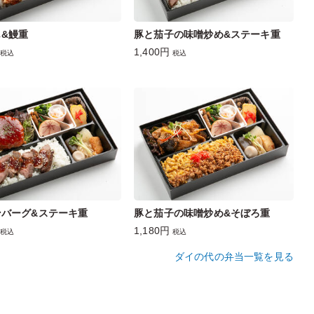
&鰻重
豚と茄子の味噌炒め&ステーキ重
1,400円
税込
税込
ンバーグ&ステーキ重
豚と茄子の味噌炒め&そぼろ重
1,180円
税込
税込
ダイの代の弁当一覧を見る