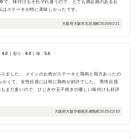
豪華で、味付けもそれぞれ違うので、とても満足感のあるお
私はステーキが特に美味しかったです。
大阪府大阪市北区扇町
2026/01/21
：
4.0
彩り
：
4.0
味
：
5.0
りました。 メインのお肉がステーキと鶏肉と両方あったの
らかくて、女性社員には特に鶏肉が好評でした。 男性社員
性もまだ多いので、ひじきや玉子焼きの優しい味付けも好評
大阪府大阪市都島区網島町
2025/12/10