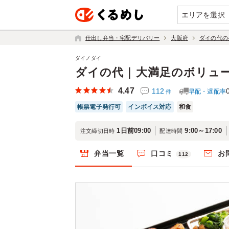
エリアを選択
仕出し弁当・宅配デリバリー
大阪府
ダイの代の
ダイノダイ
ダイの代｜大満足のボリュ
4.47
112
早配・遅配率
件
帳票電子発行可
インボイス対応
和食
1日前09:00
9:00～17:00
注文締切日時
配達時間
弁当一覧
口コミ
お
112