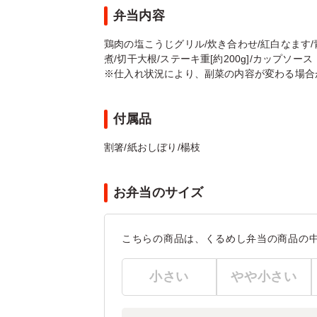
弁当内容
鶏肉の塩こうじグリル/炊き合わせ/紅白なます/
煮/切干大根/ステーキ重[約200g]/カップソース
※仕入れ状況により、副菜の内容が変わる場合
付属品
割箸/紙おしぼり/楊枝
お弁当のサイズ
こちらの商品は、くるめし弁当の商品の
小さい
やや小さい