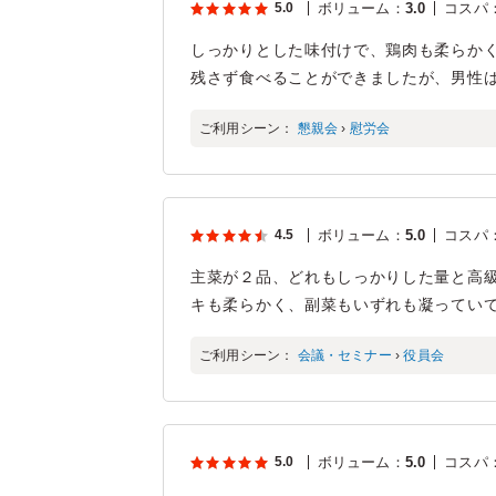
5.0
ボリューム
：
3.0
コスパ
しっかりとした味付けで、鶏肉も柔らか
残さず食べることができましたが、男性
ご利用シーン：
懇親会
›
慰労会
4.5
ボリューム
：
5.0
コスパ
主菜が２品、どれもしっかりした量と高
キも柔らかく、副菜もいずれも凝ってい
ご利用シーン：
会議・セミナー
›
役員会
5.0
ボリューム
：
5.0
コスパ