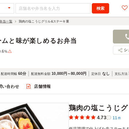
弁当一覧
鶏肉の塩こうじグリル&ステーキ重
鶏肉の塩こ
1,400円
店舗名：ダ
ームと味が楽しめるお弁当
シ
0.6
%
60分
10,000円～80,000円
なし
配達時間幅
配達無料金額
定休日
支払方法
問い合わせ
店舗情報
閲覧
鶏肉の塩こうじグ
4.73
11
件
低温調理で仕上げた牛ステーキ