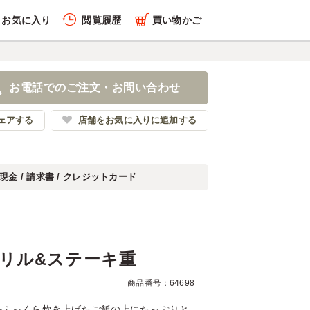
お気に入り
閲覧履歴
買い物かご
履歴を全件削除する
うじグリル&ステーキ重
お電話でのご注文・お問い合わせ
イの代
ェアする
店舗をお気に入りに追加する
現金 / 請求書 / クレジットカード
履歴を見る
リル&ステーキ重
商品番号：64698
をふっくら炊き上げたご飯の上にたっぷりと