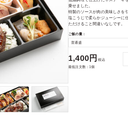
乗せました。
特製のソースが肉の美味しさを
塩こうじで柔らかジューシーに
ただけること間違いなしです。
ご飯の量：
1,400円
税込
最低注文数：1個