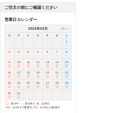
ご注文の前にご確認ください
営業日カレンダー
2026年08月
次へ
日
月
火
水
木
金
土
1
－
2
3
4
5
6
7
8
－
－
－
－
－
－
－
9
10
11
12
13
14
15
◯
◯
◯
◯
◯
◯
◯
16
17
18
19
20
21
22
◯
◯
◯
◯
◯
◯
◯
23
24
25
26
27
28
29
◯
◯
◯
◯
◯
◯
◯
30
31
◯
◯
◯
：受付中
－
：受付終了
休
：定休日
AM
：14:00まで配達可
PM
：14:00から配達可