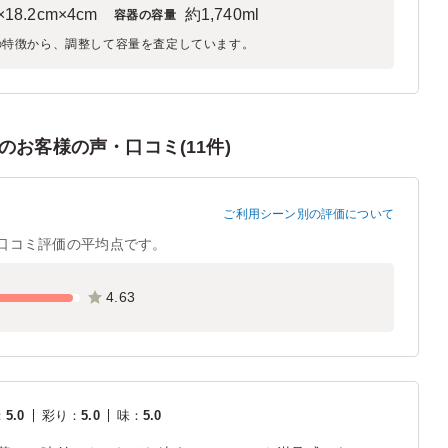
×18.2cm×4cm
約1,740ml
容器の容量
の特徴から、調整して容量を査定しています。
お客様の声・口コミ(11件)
ご利用シーン別の評価について
口コミ評価の平均点です。
4.63
：
5.0
彩り
：
5.0
味
：
5.0