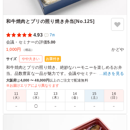
和牛焼肉とブリの照り焼き弁当[No.125]
4.93
7
件
会議・セミナーの評価
5.00
1,000円
かどや
（税込）
お茶付き
サイズ
やや大きい
和牛焼肉とブリの照り焼き、絶妙なハーモニーを楽しめるお弁
当。品数豊富な一品が魅力です。会議やセミナーの際にもぴっ
…続きを見る
たり。特別なひとときを彩るお弁当です。
大阪府
は
4,000 〜 48,000円
以上のご注文で配達無料
※お届けエリアにより異なります
5.0
あゆむコンサル
11
12
13
14
15
16
（火）
（水）
（木）
（金）
（土）
（日）
魚もお肉も入った、なんと贅沢なお弁当なんでしょう、見
－
◯
－
－
－
－
た目も納得、味も納得、副菜も豊富、何よりもコスパも最
高です！皆さんに喜んで頂いてるのが食べている様子でわ
かります、また、よろしくお願いいたします