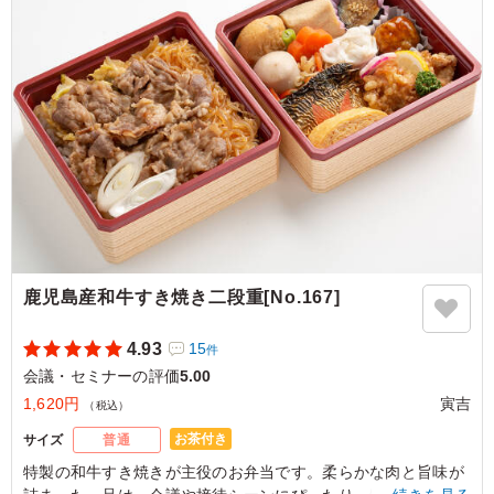
ご利用シーン：
会議・セミナー
›
ランチミーティング
大阪府大阪市都島区高倉町
2026/06/14
鹿児島産和牛すき焼き二段重[No.167]
4.93
15
件
会議・セミナーの評価
5.00
1,620円
寅吉
（税込）
お茶付き
サイズ
普通
特製の和牛すき焼きが主役のお弁当です。柔らかな肉と旨味が