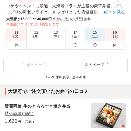
ロケやイベントに最適！大海老フライが主役の豪華弁当。プリ
ップリの海老フライと、さっぱりとした梅紫蘇唐揚げが見事に
…続きを見る
マッチ。ヒレカツやミニコロッケも美味しさを盛り上げます。
大阪府
は
15,000 〜 40,000円
以上のご注文で配達無料
※お届けエリアにより異なります
※別途ソースがつきます。
11
12
13
14
15
16
（火）
（水）
（木）
（金）
（土）
（日）
5.0
休
－
－
◯
◯
休
一風､変わった梅紫蘇唐揚げですが、しっかりした味付け
に対して良いアクセントになっており、 私的にはシソが
苦手なはずなのに、こちらの紫蘇唐揚げはおいしくてリピ
〈 前のページ
次のページ 〉
ートしてしまいます。 食わず嫌いの方にはぜひ食べて欲
しい一品です。
1～20件を表示 / 全950件
ご利用シーン：
会議・セミナー
›
ランチミーティング
大阪府でご注文頂いたお弁当の口コミ
京都府乙訓郡大山崎町大山崎
2025/11/28
賛否両論 牛のとろろすき焼き弁当
賛否両論(関西)
1,620
円（税込）