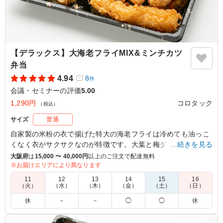
【デラックス】大海老フライMIX&ミンチカツ
弁当
4.94
8
件
会議・セミナーの評価
5.00
1,290円
コロタック
（税込）
サイズ
普通
自家製の米粉の衣で揚げた特大の海老フライは冷めても油っこ
くなく衣がサクサクなのが特徴です。大葉と梅ダレを隠し味に
…続きを見る
使ったサッパリと食べられるミンチカツと種類豊富な惣菜と一
大阪府
は
15,000 〜 40,000円
以上のご注文で配達無料
緒にお召し上がり下さい。
※お届けエリアにより異なります
11
12
13
14
15
16
※別途ソースがつきます。
（火）
（水）
（木）
（金）
（土）
（日）
休
－
－
◯
◯
休
5.0
揚げ物専門店の名は伊達じゃない。 見た目のヘビィさに