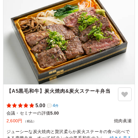
く、罪悪感なく食事を楽しめてよかったです。お弁当は、
女性にはぴったりの量でした。また利用したいです
ご利用シーン：
会議・セミナー
›
ランチミーティング
大阪府大阪市中央区瓦町
2026/02/26
【A5黒毛和牛】炭火焼肉&炭火ステーキ弁当
5.00
4
件
会議・セミナーの評価
5.00
2,600円
焼肉眞瀬
（税込）
ジューシーな炭火焼肉と贅沢柔らか炭火ステーキの食べ比べで