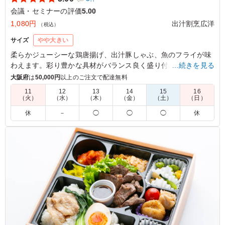
会議・セミナーの評価
5.00
1,080円
出汁割烹広洋
（税込）
サイズ
やや大きい
柔らかジューシーな鶏唐揚げ、出汁豚しゃぶ、魚のフライが味
わえます。彩り豊かな具材がバランス良く盛り付けられ、視覚
…続きを見る
でも楽しめる一品です。出汁割烹広洋の弁当は会議や社内懇親
大阪府
は
50,000円
以上のご注文で配達無料
ランチに最適、心温まるひとときを演出します。
11
12
13
14
15
16
（火）
（水）
（木）
（金）
（土）
（日）
5.0
休
－
◯
◯
◯
休
メインではないのですが、金平れんこんは程よい食感と甘
辛い味付けが絶妙で、ひじきや小松菜のお浸しはやさしい
味わいでした。ジューシーな唐揚げ、さっぱり梅ダレの豚
しゃぶも美味しく、デザートにわらび餅が付いていて女性
に大好評でした。
ご利用シーン：
会議・セミナー
›
会議
兵庫県神戸市中央区元町通
2026/05/15