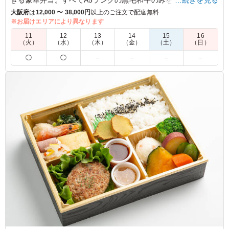
きる豪華弁当。すべてA5ランクの黒毛和牛のみを使用した上質
…続きを見る
なお肉を炭火で焼き上げた絶品です。彩り豊かな自家製ナムル
大阪府
は
12,000 〜 38,000円
以上のご注文で配達無料
をはさみながらお楽しみください。
※お届けエリアにより異なります
11
12
13
14
15
16
※「サラダ」か「キムチの盛り合わせ」は「ご飯の種類」プル
（火）
（水）
（木）
（金）
（土）
（日）
ダウンよりお選びください。
◯
◯
－
－
－
－
5.0
アストラゼネカ株式会社
顧客から肉も米も美味しいと好評で、引き続き利用したい
お店です。ミニサイズのサラダも液漏れしない容器で届き
ます。量は、食べ盛りの男性には足らないかもしれません
が、そうでなければ満足な程度で毎回好評です。
ご利用シーン：
会議・セミナー
›
勉強会
大阪府吹田市垂水町
2026/06/18