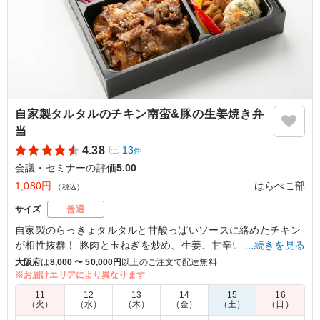
自家製タルタルのチキン南蛮&豚の生姜焼き弁
当
4.38
13
件
会議・セミナーの評価
5.00
1,080円
はらぺこ部
（税込）
サイズ
普通
自家製のらっきょタルタルと甘酸っぱいソースに絡めたチキン
が相性抜群！ 豚肉と玉ねぎを炒め、生姜、甘辛いたれに包み込
…続きを見る
まれた生姜焼きとのボリューミーなダブルメイン弁当をお楽し
大阪府
は
8,000 〜 50,000円
以上のご注文で配達無料
み下さい。
※お届けエリアにより異なります
11
12
13
14
15
16
（火）
（水）
（木）
（金）
（土）
（日）
5.0
株式会社ライブロード