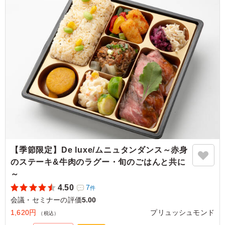
5.0
アストラゼネカ株式会社
顧客提供用に購入しました。肉と野菜のバランスに加え
て、彩りも良いため好評でした。肉の下に玉ねぎ、キャベ
ツ、ポテトが入っており、意外とボリュームがありそうで
す。 今日は外したくない！という場面に今後も注文した
いです。
ご利用シーン：
会議・セミナー
›
勉強会
大阪府吹田市垂水町
2026/08/07
【季節限定】De luxe/ムニュタンダンス～赤身
のステーキ&牛肉のラグー・旬のごはんと共に
～
4.50
7
件
会議・セミナーの評価
5.00
1,620円
プリュッシュモンド
（税込）