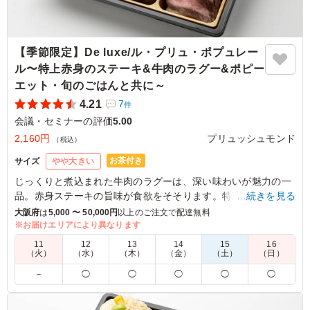
【季節限定】De luxe/ル・プリュ・ポプュレー
ル〜特上赤身のステーキ&牛肉のラグー&ポピー
エット・旬のごはんと共に～
4.21
7
件
会議・セミナーの評価
5.00
2,160円
プリュッシュモンド
（税込）
お茶付き
サイズ
やや大きい
じっくりと煮込まれた牛肉のラグーは、深い味わいが魅力の一
品。赤身ステーキの旨味が食欲をそそります。特別な日や大切
…続きを見る
なシーンにぴったりな、おしゃれな一食をお楽しみください。
大阪府
は
5,000 〜 50,000円
以上のご注文で配達無料
※お届けエリアにより異なります
＜旬のごはん＞
11
12
13
14
15
16
12月1日～2月28日：しそオイルの混ぜご飯
（火）
（水）
（木）
（金）
（土）
（日）
3月1日～5月31日：グリンピースご飯
－
◯
◯
◯
◯
◯
6月1日～8月31日：とうもろこしと枝豆の炊き込みご飯
9月1日～11月30日：栗ご飯