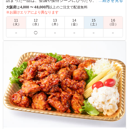
詰まった一品は、会議や接待シーンにぴったり。鯖の塩焼きや
…続きを見る
唐揚げ、手間をかけた煮物も揃い、贅沢な味わいを楽しめま
大阪府
は
4,000 〜 48,000円
以上のご注文で配達無料
す。おもてなしにもおすすめです。
※お届けエリアにより異なります
11
12
13
14
15
16
※季節により一部内容が変わる場合があります。
（火）
（水）
（木）
（金）
（土）
（日）
※国産特Aランク米を使用しています。
－
◯
－
－
－
－
5.0
毛馬連合会
珍しいピンクの風呂敷が女性にはバカ受けします！ すき
焼きのお肉も柔らかくて、甘くて美味しいちょうど良い味
加減で、お魚も柔らかいし、から揚げも食べやすいように
カットしてくれてますし、女性でも男性でも喜んで頂けま
した！また、次回も注文リクエストがきてます
ご利用シーン：
会議・セミナー
›
ランチミーティング
大阪府大阪市都島区毛馬町
2025/08/22