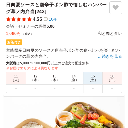
日向夏ソースと唐辛子ポン酢で愉しむハンバー
グ幕ノ内弁当[243]
4.55
10
件
会議・セミナーの評価
5.00
1,080円
和と肉とタレ
（税込）
お茶付き
宮崎県産日向夏のソースと唐辛子ポン酢の食べ比べを楽しむハ
ンバーグの幕の内弁当。
…続きを見る
お手頃価格で、豊富な種類の手作り副菜が盛り込まれている幕
大阪府
は
5,000 〜 100,000円
以上のご注文で配達無料
の内弁当をお探しの方にお勧めです。
※お届けエリアにより異なります
ボリューミーだけど意外にさっぱり！「和と肉とタレ」自慢の
11
12
13
14
15
16
ハンバーグをお楽しみ下さい。
（火）
（水）
（木）
（金）
（土）
（日）
－
－
－
－
－
－
5.0
メインもそれ以外のおかずもボリュームがあり食べ応えが
ありました。味も出汁がきいた薄味でとても美味しかった
です。 特にハンバーグに添えられた日向夏ソースがさっ
ぱりしていて、フルーティーで、とても気に入りました。
唐辛子ポン酢との相性もすごくよかったです。ぜひ次も頼