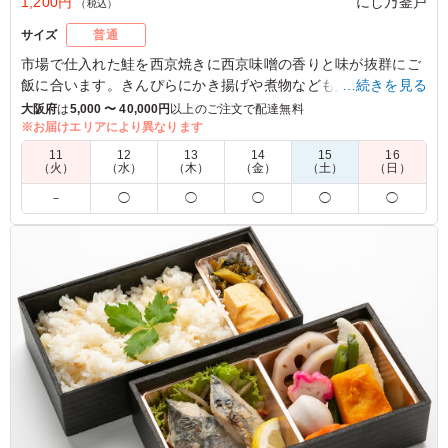
1,200円
にし乃釜戸
（税込）
サイズ
普通
市場で仕入れた鮭を西京焼きに西京味噌の香りと味が抜群にご
飯に合います。きんぴらにかき揚げや煮物なども入った、二段
…続きを見る
のお重弁当です。
大阪府
は
5,000 〜 40,000円
以上のご注文で配達無料
※お届けエリアにより異なります
5.0
11
12
13
14
15
16
（火）
（水）
（木）
（金）
（土）
（日）
冷めていても美味しくいただきました。 ただご飯がやや
－
◯
◯
◯
◯
◯
硬くそれが気になった方もおられたのでマイナス0.5しま
した 個数変更の対応も丁寧に対応していただき、配送も
時間通りでありがたかったです
ご利用シーン：
会議・セミナー
›
研修
大阪府大阪市東淀川区井高野
2026/03/23