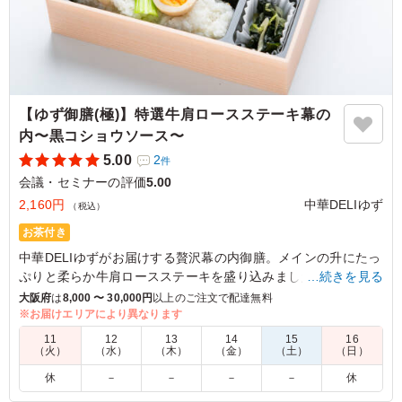
【ゆず御膳(極)】特選牛肩ロースステーキ幕の
内〜黒コショウソース〜
5.00
2
件
会議・セミナーの評価
5.00
2,160円
中華DELIゆず
（税込）
お茶付き
中華DELIゆずがお届けする贅沢幕の内御膳。メインの升にたっ
ぷりと柔らか牛肩ロースステーキを盛り込みました。ピリッと
…続きを見る
黒こしょうが効いた特製ソースと合わせてお楽しみください。
大阪府
は
8,000 〜 30,000円
以上のご注文で配達無料
※お届けエリアにより異なります
※「ルーローハン」は「蒸し鶏の香味ソースのせご飯」に変更
11
12
13
14
15
16
可能です。「ご飯の種類」プルダウンより選択してください。
（火）
（水）
（木）
（金）
（土）
（日）
休
－
－
－
－
休
5.0