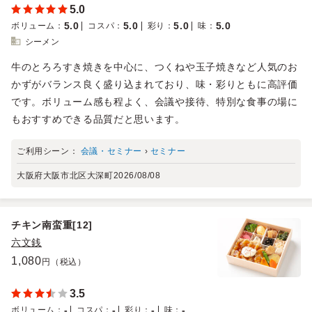
5.0
5.0
5.0
5.0
5.0
ボリューム
：
コスパ
：
彩り
：
味
：
シーメン
牛のとろろすき焼きを中心に、つくねや玉子焼きなど人気のお
かずがバランス良く盛り込まれており、味・彩りともに高評価
です。ボリューム感も程よく、会議や接待、特別な食事の場に
もおすすめできる品質だと思います。
ご利用シーン：
会議・セミナー
›
セミナー
大阪府大阪市北区大深町
2026/08/08
チキン南蛮重[12]
六文銭
1,080
円（税込）
3.5
-
-
-
-
ボリューム
：
コスパ
：
彩り
：
味
：