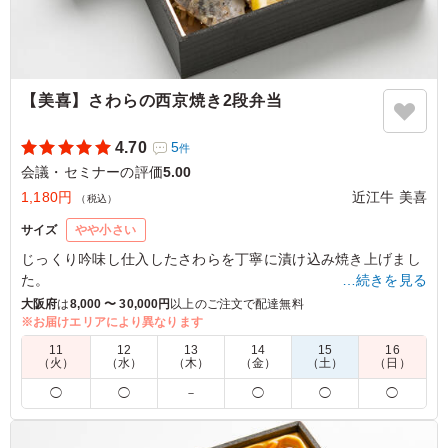
【美喜】さわらの西京焼き2段弁当
4.70
5
件
会議・セミナーの評価
5.00
1,180円
近江牛 美喜
（税込）
サイズ
やや小さい
じっくり吟味し仕入したさわらを丁寧に漬け込み焼き上げまし
た。
…続きを見る
冷めても美味しいメイン料理の西京焼きをはじめ、料理人謹製
大阪府
は
8,000 〜 30,000円
以上のご注文で配達無料
の日本料理の数々をご堪能ください。
※お届けエリアにより異なります
11
12
13
14
15
16
（火）
（水）
（木）
（金）
（土）
（日）
5.0
◯
◯
－
◯
◯
◯
メインのサワラはとても味付けがおいしく脂ものっていて
おいしかったです。たけのこご飯も優しい味でおいしかっ
たです。おかずは揚げ物がなく、身体にも良い野菜も多