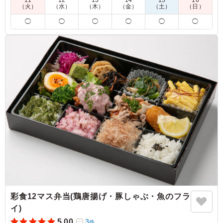
11
12
13
14
15
16
を別の内容に変更させていただく場合がございます。
（火）
（水）
（木）
（金）
（土）
（日）
◯
◯
◯
◯
◯
◯
5.0
見た目以上にボリュームがあり、お腹いっぱいになりまし
た。一段目のおかずの種類も豊富で、それぞれがおいし
く、ご飯が進む内容です。価格を考えると満足度の高いお
弁当でした。ごまさば飯は味付けが絶妙で、ご飯との相性
も抜群。最後までおいしくいただけました。
ご利用シーン：
会議・セミナー
›
会議
大阪府大阪市北区大淀北
2026/07/29
彩食12マス弁当(鶏唐揚げ・豚しゃぶ・魚のフラ
イ)
5.00
3
件