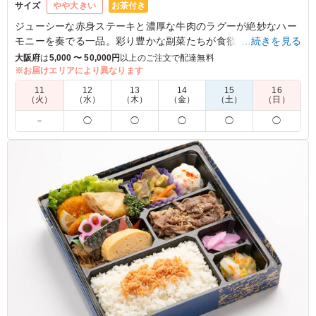
お茶付き
サイズ
やや大きい
ジューシーな赤身ステーキと濃厚な牛肉のラグーが絶妙なハー
モニーを奏でる一品。彩り豊かな副菜たちが食欲をそそりま
…続きを見る
す。特別なひとときやお食事会でも喜ばれる、贅沢な味わいを
大阪府
は
5,000 〜 50,000円
以上のご注文で配達無料
お楽しみください。
※お届けエリアにより異なります
11
12
13
14
15
16
＜旬のごはん＞
（火）
（水）
（木）
（金）
（土）
（日）
12月1日～2月28日：しそオイルの混ぜご飯
－
◯
◯
◯
◯
◯
3月1日～5月31日：グリンピースご飯
6月1日～8月31日：とうもろこしと枝豆の炊き込みご飯
9月1日～11月30日：栗ご飯
5.0
副菜もメインのおかずも、丁寧に一つ一つ作られており、
盛り付けも色鮮やかで見た目も美しいです。 またお肉だ
けではなくて、野菜もしっかり入っていますし、極め付け
は美味しいデザートです！
ご利用シーン：
会議・セミナー
›
ランチミーティング
京都府京都市左京区岡崎徳成町
2026/02/06