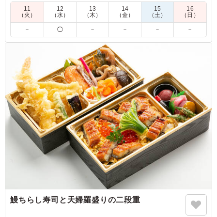
自家製麹調味料を使った自慢の惣菜と一緒にお召し上がり下さ
11
12
13
14
15
16
い。
（火）
（水）
（木）
（金）
（土）
（日）
－
◯
－
－
－
－
※仕入れ状況・季節により、副菜の内容は変わります。
※10月1日以降の納品分に関しまして、実際の使用容器が画像
と異なります。ご了承ください。
5.0
アストラゼネカ株式会社
もサラダの段に彩り良くおかずが入っており美味しそうと
好評でした。サイズ分類は「やや小さい」になっています
が、特に量への不満は出ませんでした。生姜焼きはお肉が
ペラペラではなくてよかったとご感想がありした。また注
文したいです。
ご利用シーン：
会議・セミナー
›
勉強会
大阪府吹田市垂水町
2026/04/14
鰻ちらし寿司と天婦羅盛りの二段重