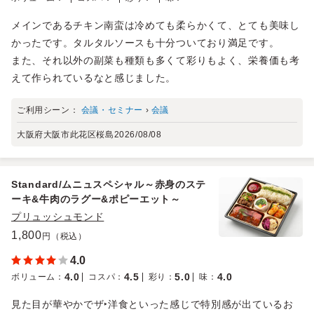
メインであるチキン南蛮は冷めても柔らかくて、とても美味し
かったです。タルタルソースも十分ついており満足です。
また、それ以外の副菜も種類も多くて彩りもよく、栄養価も考
えて作られているなと感じました。
ご利用シーン：
会議・セミナー
›
会議
大阪府大阪市此花区桜島
2026/08/08
Standard/ムニュスペシャル～赤身のステ
ーキ&牛肉のラグー&ポピーエット～
プリュッシュモンド
1,800
円（税込）
4.0
4.0
4.5
5.0
4.0
ボリューム
：
コスパ
：
彩り
：
味
：
見た目が華やかでザ‣洋食といった感じで特別感が出ているお