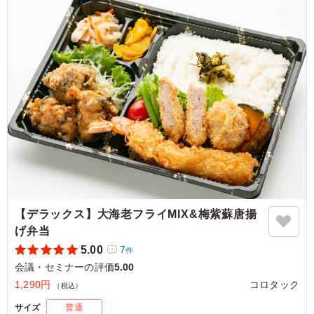
中高年や女性は躊躇しがちですが、案外、ペロっとイケ
た。 そんな感想を毎回、聞きます。 冷めているのにジュ
ーシーなミンチカツ、ちゃんと身まで大きめエビフライ、
ご飯もふっくらでオススメです。
ご利用シーン：
会議・セミナー
›
ランチミーティング
京都府乙訓郡大山崎町大山崎
2025/11/28
【デラックス】大海老フライMIX&梅紫蘇唐揚
げ弁当
5.00
7
件
会議・セミナーの評価
5.00
1,290円
コロタック
（税込）
サイズ
普通