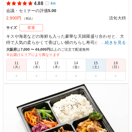
4.88
4
件
会議・セミナーの評価
5.00
2,900円
活旬大枡
（税込）
サイズ
普通
キスや海老などの海鮮も入った豪華な天婦羅盛り合わせと、大
枡で人気の柔らかくて香ばしい鰻のちらし寿司が入った幕の内
…続きを見る
弁当です。
大阪府
は
7,000 〜 46,000円
以上のご注文で配達無料
自慢の旬菜の煮物・和惣菜と一緒にお召し上がり下さい。
※お届けエリアにより異なります
11
12
13
14
15
16
（火）
（水）
（木）
（金）
（土）
（日）
5.0
－
－
－
－
－
－
ウナギと天ぷらの両方が食べられるとても贅沢なお弁当で
した。天ぷらは冷めると味が落ちることがありますが、と
ても美味しかったです。参加者全員が非常に満足してくれ
たので、また次もぜひ利用したいと思います。
ご利用シーン：
会議・セミナー
›
ランチミーティング
兵庫県尼崎市西向島町
2025/11/25