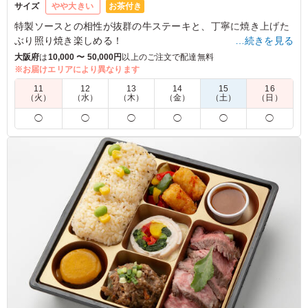
お茶付き
サイズ
やや大きい
特製ソースとの相性が抜群の牛ステーキと、丁寧に焼き上げた
ぶり照り焼き楽しめる！
…続きを見る
肉も魚もがっつり食べたい！そんな方にもおすすめです。
大阪府
は
10,000 〜 50,000円
以上のご注文で配達無料
※お届けエリアにより異なります
5.0
11
12
13
14
15
16
（火）
（水）
（木）
（金）
（土）
（日）
全般的にコスパが良く、味も申し分なかったです。強いて
◯
◯
◯
◯
◯
◯
いいますと、少しお米が固めであったのと、ブリ照りがパ
サついていた感がありましたが、全然美味しくいただきま
した。
ご利用シーン：
会議・セミナー
›
会議
大阪府大阪市中央区久太郎町
2026/07/13