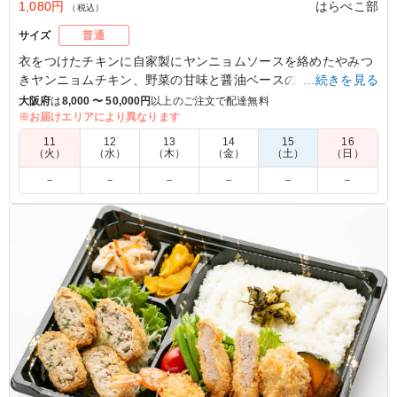
1,080円
はらぺこ部
（税込）
サイズ
普通
衣をつけたチキンに自家製にヤンニョムソースを絡めたやみつ
きヤンニョムチキン、野菜の甘味と醤油ベースの甘口の下味で
…続きを見る
豚肉を炒め合わせたプルコギ。その名もコリアン弁当！
大阪府
は
8,000 〜 50,000円
以上のご注文で配達無料
※お届けエリアにより異なります
5.0
株式会社ライブロード
11
12
13
14
15
16
（火）
（水）
（木）
（金）
（土）
（日）
「ヤンニョムチキン＆プルコギ弁当」をいただきました
－
－
－
－
－
－
が、どちらも素晴らしい味でした。ヤンニョムチキンは甘
辛いタレがピリッと効いていて、やみつきになる美味し
さ。チキンは外はカリカリで、中はジューシーでした。プ
ルコギは柔らかい牛肉がたっぷりで、旨味が凝縮された甘
辛の味付けが絶妙。韓国風の味わいを存分に楽しめる一品
でした。
ご利用シーン：
会議・セミナー
›
研修
大阪府大阪市淀川区西中島
2024/09/09