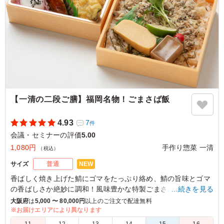
【一清の二段ご膳】福岡名物！ごまさば飯
4.93
7
件
会議・セミナーの評価
5.00
1,080円
手作り惣菜 一清
（税込）
NEW
サイズ
普通
香ばしく焼き上げた鯖にゴマをたっぷり絡め、鯖の旨味とゴマ
の香ばしさか絶妙に調和！風味豊かな特製ごまさば飯はあっさ
…続きを見る
り美味しい手作り総菜一清おすすめメニューとなっています。
大阪府
は
5,000 〜 80,000円
以上のご注文で配達無料
※お届けエリアにより異なります
※夏季や時期、気候により食の安全を考慮し、傷みやすい食材