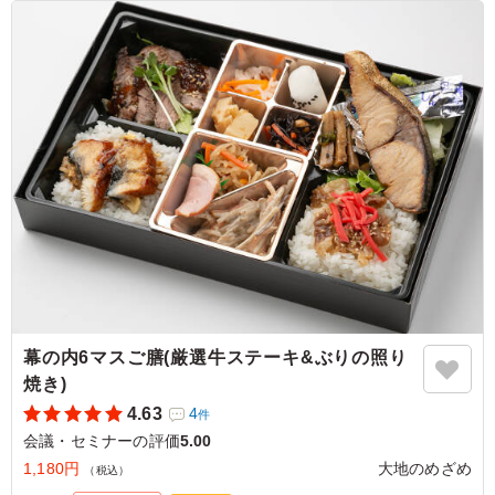
贅沢幕の内御膳という名の通り、色々な中華系のおかずが
入っており、メインがステーキという豪華なお弁当でし
た。 エビチリや麻婆豆腐など、どれも美味しくてクオリ
ティが高いと感じました。
ご利用シーン：
会議・セミナー
›
会議
大阪府大阪市淀川区宮原
2026/05/20
幕の内6マスご膳(厳選牛ステーキ&ぶりの照り
焼き)
4.63
4
件
会議・セミナーの評価
5.00
1,180円
大地のめざめ
（税込）