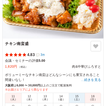
チキン南蛮盛
4.83
3
件
会議・セミナーの評価
5.00
1,820円
肉&中華びふろすと
（税込）
ボリューミーなチキン南蛮はどんなシーンにも重宝されること
間違いなし！
…続きを見る
甘辛いタレに爽やかなタルタルソースがマッチする至福の1品
大阪府
は
6,000 〜 30,000円
以上のご注文で配達無料
です。
※お届けエリアにより異なります
11
12
13
14
15
16
※約4人前となりますが、付属品は4セットとなります。
（火）
（水）
（木）
（金）
（土）
（日）