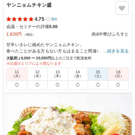
ヤンニョムチキン盛
4.75
6
件
会議・セミナーの評価
5.00
1,820円
肉&中華びふろすと
（税込）
甘辛いタレに絡めたヤンニョムチキン。
食べたことがある方もない方もはまること間違いなし！
…続きを見る
鉄板人気の一皿となっています。
大阪府
は
6,000 〜 30,000円
以上のご注文で配達無料
※お届けエリアにより異なります
※約4人前となりますが、付属品は4セットとなります。
11
12
13
14
15
16
（火）
（水）
（木）
（金）
（土）
（日）
5.0
◯
◯
◯
◯
◯
◯
これはとても人気であっという間になくなりました。持っ
て帰った人もいたので、次お願いする時は外せないメニュ
ーだと思います。やっぱり冷めてもおいしいはありがたい
ですね。
ご利用シーン：
会議・セミナー
›
ランチミーティング
京都府京都市伏見区深草田谷町
2026/06/16