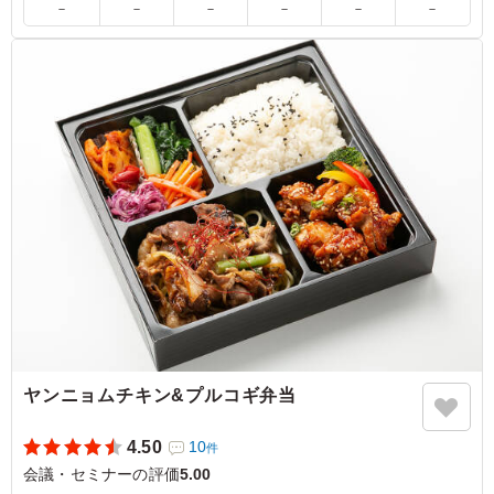
－
－
－
－
－
－
「自家製タルタルのチキン南蛮＆豚の生姜焼き弁当」は、
まさに贅沢な一品でした！チキン南蛮は外はカリッと、中
はジューシーで、自家製タルタルソースがまろやかさとコ
クを引き立てて最高でした。豚の生姜焼きは風味豊かで、
ご飯が進む味付け。バランスも良く、大満足の食事でし
た。
ご利用シーン：
会議・セミナー
›
研修
大阪府大阪市淀川区西中島
2024/09/09
ヤンニョムチキン&プルコギ弁当
4.50
10
件
会議・セミナーの評価
5.00