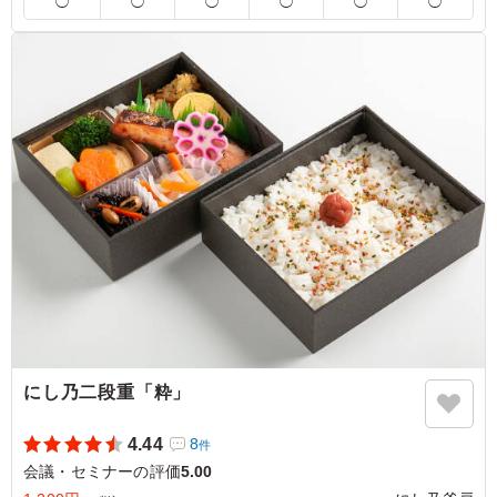
◯
◯
◯
◯
◯
◯
5.0
衣はサクサク、甘酢とタルタルのバランスも絶妙で大満足
でした。ボリュームもあり最後まで美味しく頂けました。
評価は文句なしの★5です。 コスパもよいと思います。次
回もちゅうもんしたいと思います。
ご利用シーン：
会議・セミナー
›
役員会
大阪府大阪市西区新町
2025/12/01
にし乃二段重「粋」
4.44
8
件
会議・セミナーの評価
5.00