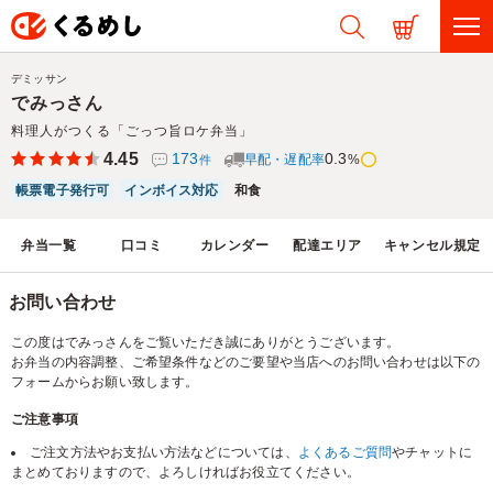
デミッサン
でみっさん
料理人がつくる「ごっつ旨ロケ弁当」
4.45
173
0.3
早配・遅配率
%
件
帳票電子発行可
インボイス対応
和食
弁当一覧
口コミ
カレンダー
配達エリア
キャンセル規定
お問い合わせ
この度はでみっさんをご覧いただき誠にありがとうございます。
お弁当の内容調整、ご希望条件などのご要望や当店へのお問い合わせは以下の
フォームからお願い致します。
ご注意事項
ご注文方法やお支払い方法などについては、
よくあるご質問
やチャットに
まとめておりますので、よろしければお役立てください。