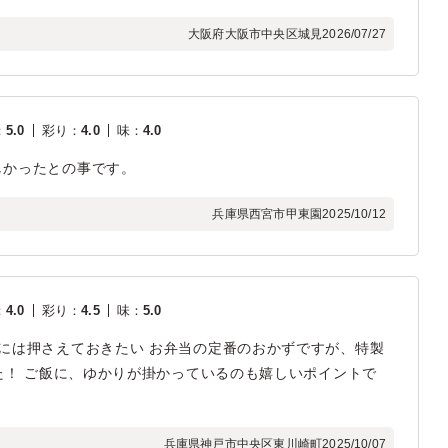
大阪府大阪市中央区城見
2026/07/27
：
5.0
彩り
：
4.0
味
：
4.0
しかったとの事です。
兵庫県西宮市甲東園
2025/10/12
：
4.0
彩り
：
4.5
味
：
5.0
には押さえておきたい お弁当の定番のおかずですが、特製
した！ ご飯に、ゆかりが掛かっているのも嬉しいポイントで
兵庫県神戸市中央区東川崎町
2025/10/07