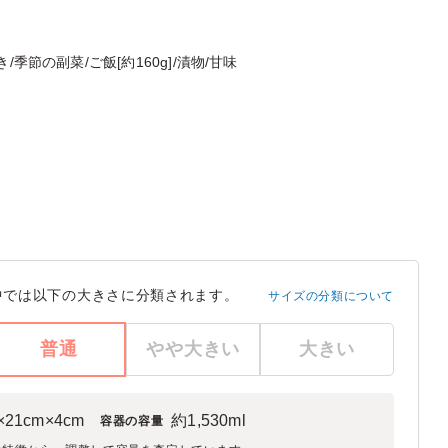
季節の副菜/ご飯[約160g]/漬物/甘味
中では以下の大きさに分類されます。
サイズの分類について
普通
やや大きい
大きい
×21cm×4cm
約1,530ml
容器の容量