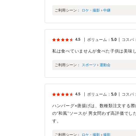
ご利用シーン：
ロケ・撮影
›
中継
4.5
ボリューム
：
5.0
コスパ
私は食べていませんが食べた子供は美味
ご利用シーン：
スポーツ
›
運動会
4.5
ボリューム
：
5.0
コスパ
ハンバーグ×唐揚げは、数種類注文する際
の“和風”ソースが 男女問わず高評価で
す。
ご利用シーン：
ロケ・撮影
›
撮影