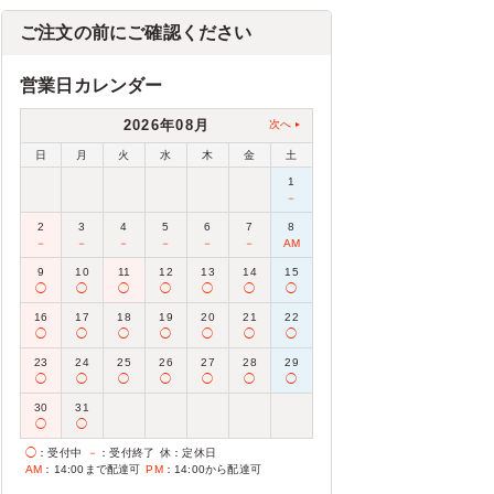
ご注文の前にご確認ください
営業日カレンダー
2026年08月
次へ
日
月
火
水
木
金
土
1
－
2
3
4
5
6
7
8
－
－
－
－
－
－
AM
9
10
11
12
13
14
15
◯
◯
◯
◯
◯
◯
◯
16
17
18
19
20
21
22
◯
◯
◯
◯
◯
◯
◯
23
24
25
26
27
28
29
◯
◯
◯
◯
◯
◯
◯
30
31
◯
◯
◯
：受付中
－
：受付終了
休
：定休日
AM
：14:00まで配達可
PM
：14:00から配達可