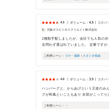
4.5
ボリューム
：
4.5
コスパ
大阪ガスビジネスクリエイト株式会社
2種類手配しましたが、会社でも人気の弁
女問わず選ばれていました。 定番ですが
ご利用シーン：
ロケ・撮影
›
スタジオ収録
4.0
ボリューム
：
3.5
コスパ
ハンバーグと。からあげという王道のみん
グが和風といこともあり 全部がこってり
ご利用シーン：
－