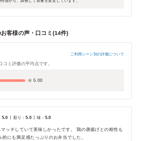
の特徴から、調整して容量を査定しています。
客様の声・口コミ(14件)
ご利用シーン別の評価について
口コミ評価の平均点です。
5.00
：
5.0
彩り
：
5.0
味
：
5.0
マッチしていて美味しかったです。 鶏の唐揚げとの相性も
ル的にも満足感たっぷりのお弁当でした。