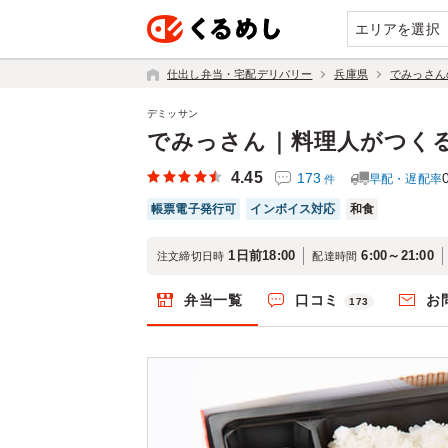
エリアを選択
仕出し弁当・宅配デリバリー
兵庫県
でみっさん
デミッサン
でみっさん｜料理人がつく
4.45
173
早配・遅配率
件
帳票電子発行可
インボイス対応
和食
1日前18:00
6:00～21:00
注文締切日時
配達時間
弁当一覧
口コミ
お
173