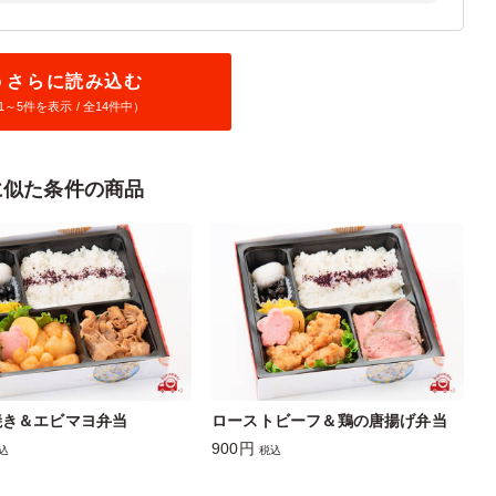
さらに読み込む
1～
5
件を表示 / 全14件中）
に似た条件の商品
焼き＆エビマヨ弁当
ローストビーフ＆鶏の唐揚げ弁当
900円
込
税込