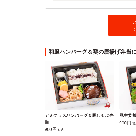
（
和風ハンバーグ＆鶏の唐揚げ弁当
デミグラスハンバーグ＆豚しゃぶ弁
豚生姜
当
900円
税
900円
税込