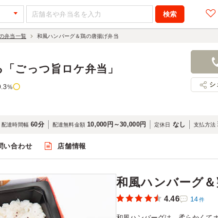
の弁当一覧
和風ハンバーグ＆鶏の唐揚げ弁当
和風ハンバ
900円
店舗名：で
る「ごっつ旨ロケ弁当」
シ
0.3
%
60分
10,000円～30,000円
なし
配達時間幅
配達無料金額
定休日
支払方法
問い合わせ
店舗情報
閲覧
和風ハンバーグ＆
4.46
14
件
和風ハンバーグは、柔らかくて