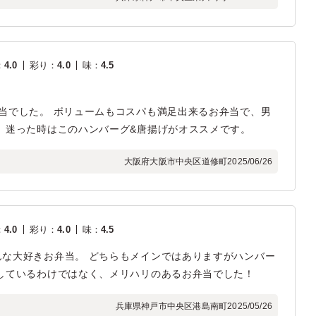
：
4.0
彩り
：
4.0
味
：
4.5
当でした。 ボリュームもコスパも満足出来るお弁当で、男
、迷った時はこのハンバーグ&唐揚げがオススメです。
大阪府大阪市中央区道修町
2025/06/26
：
4.0
彩り
：
4.0
味
：
4.5
な大好きお弁当。 どちらもメインではありますがハンバー
しているわけではなく、メリハリのあるお弁当でした！
兵庫県神戸市中央区港島南町
2025/05/26