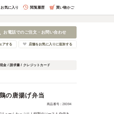
お気に入り
閲覧履歴
買い物かご
履歴を全件削除する
ーグ＆鶏の唐揚げ弁当
お電話でのご注文・お問い合わせ
みっさん
ェアする
店舗をお気に入りに追加する
現金 / 請求書 / クレジットカード
履歴を見る
鶏の唐揚げ弁当
商品番号：28394
ボリュームたっぷり！特製のソースも自信あ