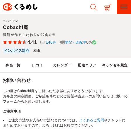
コバチアン
Cobachi庵
師範が作るこだわりの和食弁当
4.41
146
0
早配・遅配率
%
件
インボイス対応
和食
弁当一覧
口コミ
カレンダー
配達エリア
キャンセル規定
お問い合わせ
この度はCobachi庵をご覧いただき誠にありがとうございます。
お弁当の内容調整、ご希望条件などのご要望や当店へのお問い合わせは以下の
フォームからお願い致します。
ご注意事項
ご注文方法やお支払い方法などについては、
よくあるご質問
やチャットに
まとめておりますので、よろしければお役立てください。