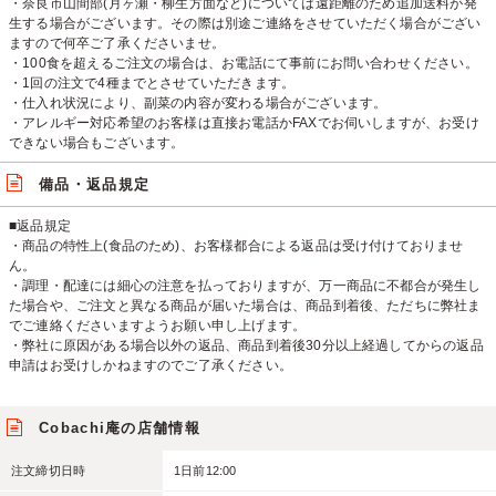
・奈良市山間部(月ヶ瀬・柳生方面など)については遠距離のため追加送料が発
生する場合がございます。その際は別途ご連絡をさせていただく場合がござい
ますので何卒ご了承くださいませ。
・100食を超えるご注文の場合は、お電話にて事前にお問い合わせください。
・1回の注文で4種までとさせていただきます。
・仕入れ状況により、副菜の内容が変わる場合がございます。
・アレルギー対応希望のお客様は直接お電話かFAXでお伺いしますが、お受け
できない場合もございます。
備品・返品規定
■返品規定
・商品の特性上(食品のため)、お客様都合による返品は受け付けておりませ
ん。
・調理・配達には細心の注意を払っておりますが、万一商品に不都合が発生し
た場合や、ご注文と異なる商品が届いた場合は、商品到着後、ただちに弊社ま
でご連絡くださいますようお願い申し上げます。
・弊社に原因がある場合以外の返品、商品到着後30分以上経過してからの返品
申請はお受けしかねますのでご了承ください。
Cobachi庵の店舗情報
注文締切日時
1日前12:00