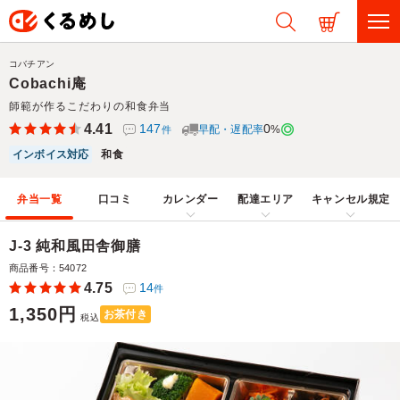
コバチアン
Cobachi庵
師範が作るこだわりの和食弁当
4.41
147
0
早配・遅配率
%
件
インボイス対応
和食
弁当一覧
口コミ
カレンダー
配達エリア
キャンセル規定
J-3 純和風田舎御膳
商品番号：54072
4.75
14
件
1,350円
お茶付き
税込