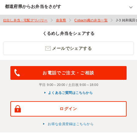
都道府県からお弁当をさがす
仕出し弁当・宅配デリバリー
奈良県
Cobachi庵の弁当一覧
J-3 純和風
くるめし弁当をシェアする
メールでシェアする
お電話でご注文・ご相談
平日 9:00～20:00 / 土日祝 9:00～18:00
よくあるご質問はこちらから
ログイン
お得な会員登録はこちらから