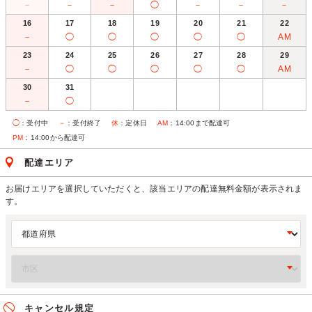
－
－
－
◯
－
－
－
16
17
18
19
20
21
22
－
◯
◯
◯
◯
◯
AM
23
24
25
26
27
28
29
－
◯
◯
◯
◯
◯
AM
30
31
－
◯
◯
：受付中
－
：受付終了
休
：定休日
AM
：14:00まで配達可
PM
：14:00から配達可
配達エリア
お届けエリアを選択していただくと、該当エリアの配達無料金額が表示されま
す。
キャンセル規定