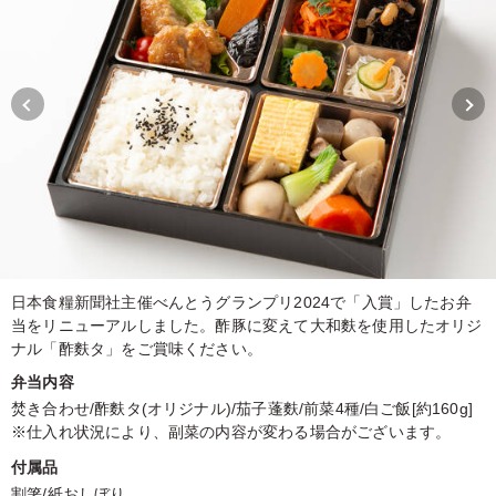
日本食糧新聞社主催べんとうグランプリ2024で「入賞」したお弁
当をリニューアルしました。酢豚に変えて大和麩を使用したオリジ
ナル「酢麩タ」をご賞味ください。
弁当内容
焚き合わせ/酢麩タ(オリジナル)/茄子蓬麩/前菜4種/白ご飯[約160g]
※仕入れ状況により、副菜の内容が変わる場合がございます。
付属品
割箸/紙おしぼり