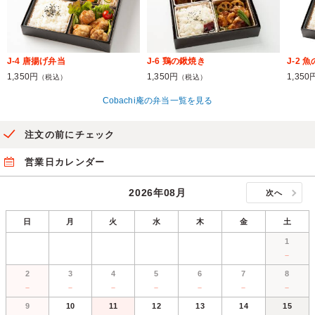
J-4 唐揚げ弁当
J-6 鶏の鍬焼き
J-2 
1,350円
1,350円
1,350
（税込）
（税込）
Cobachi庵の弁当一覧を見る
注文の前にチェック
営業日カレンダー
2026年08月
次へ
日
月
火
水
木
金
土
1
－
2
3
4
5
6
7
8
－
－
－
－
－
－
－
9
10
11
12
13
14
15