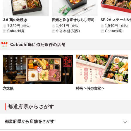
J-6 鶏の鍬焼き
押鮨と吹き寄せちらし寿司
1,350円
1,401円
1,940円
（税込）
（税込）
（税込）
Cobachi庵
中谷本舗(関西)
Cobachi庵
Cobachi庵に似た条件の店舗
六文銭
時時〜時の食堂〜
都道府県からさがす
都道府県から店舗をさがす