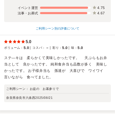
4.75
イベント運営
4.67
法事・お葬式
ご利用シーン別の評価について
5.0
5.0
－
5.0
5.0
ボリューム
：
コスパ
：
彩り
：
味
：
ステ―キは 柔らかくて美味しかったです。 天ぷらもお弁
当として 良かったです。 純和食弁当も品数が多く 美味し
かったです。 お子様弁当も 孫達が 大喜びで ワイワイ
言いながら 食べてました。
ご利用シーン：
お盆の お墓参りで
奈良県奈良市六条西
2025/08/21