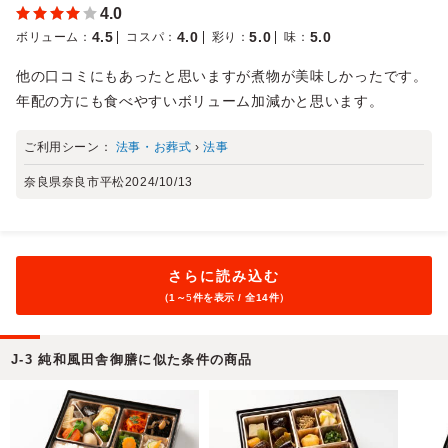
4.0
4.5
4.0
5.0
5.0
ボリューム
：
コスパ
：
彩り
：
味
：
他の口コミにもあったと思いますが煮物が美味しかったです。
年配の方にも食べやすいボリューム加減かと思います。
ご利用シーン：
法事・お葬式
›
法事
奈良県奈良市平松
2024/10/13
さらに読み込む
（1～
5
件を表示 / 全14件）
J-3 純和風田舎御膳に似た条件の商品