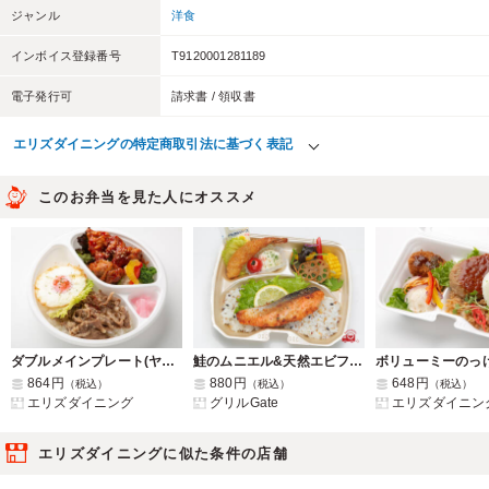
ジャンル
洋食
インボイス登録番号
T9120001281189
電子発行可
請求書 / 領収書
エリズダイニングの特定商取引法に基づく表記
このお弁当を見た人にオススメ
ダブルメインプレート(ヤンニョムチキン&牛焼肉)
鮭のムニエル&天然エビフライ・季節の8種サラダ
864円
880円
648円
（税込）
（税込）
（税込）
エリズダイニング
グリルGate
エリズダイニン
エリズダイニングに似た条件の店舗