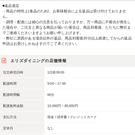
■返品規定
・商品の特性上(食品のため)、お客様都合による返品は受け付けておりませ
ん。
・調理・配達には細心の注意を払っておりますが、万一商品に不都合が発生し
た場合や、ご注文と異なる商品が届いた場合は、商品到着後、ただちに弊社ま
でご連絡くださいますようお願い申し上げます。
・弊社に原因がある場合以外の返品、商品到着後30分以上経過してからの返品
申請はお受けしかねますのでご了承ください。
エリズダイニングの店舗情報
注文締切日時
1日前09:00
配達時間
9:00～17:00
配達時間幅
60分
配達無料金額
10,000円～80,000円
支払方法
現金 / 請求書 / クレジットカード
定休日
なし