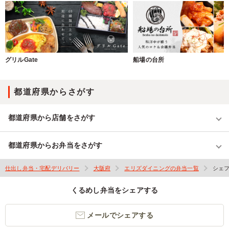
グリルGate
船場の台所
都道府県からさがす
都道府県から店舗をさがす
都道府県からお弁当をさがす
仕出し弁当・宅配デリバリー
大阪府
エリズダイニングの弁当一覧
シェ
くるめし弁当をシェアする
メールでシェアする