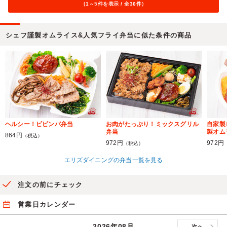
（1～
5
件を表示 / 全36件）
シェフ謹製オムライス&人気フライ弁当に似た条件の商品
ヘルシー！ビビンバ弁当
お肉がたっぷり！ミックスグリル
自家製
弁当
製オム
864円
（税込）
972円
972円
（税込）
エリズダイニングの弁当一覧を見る
注文の前にチェック
営業日カレンダー
2026年08月
次へ