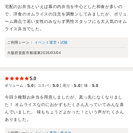
宅配のお弁当といえば幕の内弁当を中心とした和食が多いの
で、洋食のオムライスの注文を調整ンしてみましたが、ボリュ
ーム満点で若い女性のみならず男性スタッフにも大人気のオム
ライス弁当でした。
ご利用シーン：
イベント運営
›
試験
大阪府箕面市船場東
2026/03/04
5.0
5.0
5.0
5.0
5.0
ボリューム
：
コスパ
：
彩り
：
味
：
今回３種類お弁当を用意しましたが、真っ先になくなりまし
た！ オムライスなのにおかずもたくさん入っていてみんな喜
んでいました。 味もちょうどよかった！という声がたくさん
ありました。
ご利用シーン：
イベント運営
›
展示会