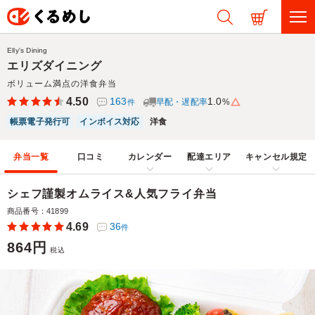
Elly's Dining
エリズダイニング
ボリューム満点の洋食弁当
4.50
163
1.0
早配・遅配率
%
件
帳票電子発行可
インボイス対応
洋食
弁当一覧
口コミ
カレンダー
配達エリア
キャンセル規定
シェフ謹製オムライス&人気フライ弁当
商品番号：41899
4.69
36
件
864円
税込