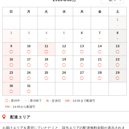
日
月
火
水
木
金
土
1
－
2
3
4
5
6
7
8
－
－
－
－
－
－
－
9
10
11
12
13
14
15
◯
◯
◯
◯
◯
◯
◯
16
17
18
19
20
21
22
◯
◯
◯
◯
◯
◯
◯
23
24
25
26
27
28
29
◯
◯
◯
◯
◯
◯
◯
30
31
◯
◯
◯
：受付中
－
：受付終了
休
：定休日
AM
：14:00まで配達可
PM
：14:00から配達可
配達エリア
お届けエリアを選択していただくと、該当エリアの配達無料金額が表示されま