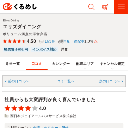
Elly's Dining
エリズダイニング
ボリューム満点の洋食弁当
4.50
163
1.0
早配・遅配率
%
件
帳票電子発行可
インボイス対応
洋食
弁当一覧
口コミ
カレンダー
配達エリア
キャンセル規定
前の口コミへ
口コミ一覧へ
次の口コミへ
社員からも大変評判が良く喜んでいました
4.0
西日本ジェイアールバスサービス株式会社
ご利用シーン：
会議・セミナー
›
研修