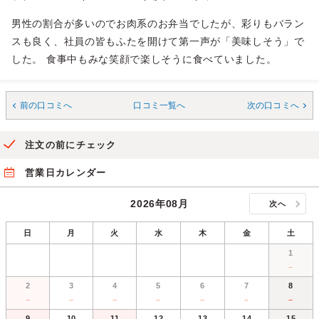
男性の割合が多いのでお肉系のお弁当でしたが、彩りもバラン
スも良く、社員の皆もふたを開けて第一声が「美味しそう」で
した。 食事中もみな笑顔で楽しそうに食べていました。
前の口コミへ
口コミ一覧へ
次の口コミへ
注文の前にチェック
営業日カレンダー
2026年08月
次へ
日
月
火
水
木
金
土
1
－
2
3
4
5
6
7
8
－
－
－
－
－
－
－
9
10
11
12
13
14
15