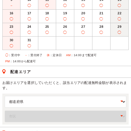
－
◯
◯
◯
◯
◯
◯
16
17
18
19
20
21
22
◯
◯
◯
◯
◯
◯
◯
23
24
25
26
27
28
29
◯
◯
◯
◯
◯
◯
◯
30
31
◯
◯
◯
：受付中
－
：受付終了
休
：定休日
AM
：14:00まで配達可
PM
：14:00から配達可
配達エリア
お届けエリアを選択していただくと、該当エリアの配達無料金額が表示されま
す。