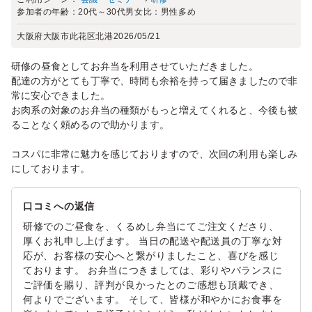
参加者の年齢：
20代～30代
男女比：
男性多め
大阪府大阪市此花区北港
2026/05/21
研修の昼食としてお弁当を利用させていただきました。
配達の方がとても丁寧で、時間も余裕を持って届きましたので非
常に安心できました。
お肉系の対象のお弁当の種類がもっと増えてくれると、今後も被
ることなく頼めるので助かります。
コスパに非常に魅力を感じておりますので、次回の利用も楽しみ
にしております。
口コミへの返信
研修でのご昼食を、くるめし弁当にてご注文くださり、
厚くお礼申し上げます。 当日の配送や配送員の丁寧な対
応が、お客様の安心へと繋がりましたこと、喜びを感じ
ております。 お弁当につきましては、彩りやバランスに
ご評価を賜り、評判が良かったとのご感想も頂戴でき、
何よりでございます。 そして、皆様が和やかにお食事を