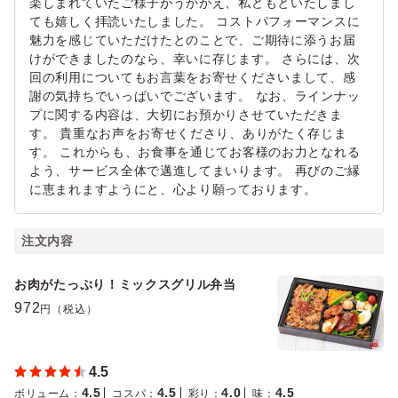
楽しまれていたご様子がうかがえ、私どもといたしまし
ても嬉しく拝読いたしました。 コストパフォーマンスに
魅力を感じていただけたとのことで、ご期待に添うお届
けができましたのなら、幸いに存じます。 さらには、次
回の利用についてもお言葉をお寄せくださいまして、感
謝の気持ちでいっぱいでございます。 なお、ラインナッ
プに関する内容は、大切にお預かりさせていただきま
す。 貴重なお声をお寄せくださり、ありがたく存じま
す。 これからも、お食事を通じてお客様のお力となれる
よう、サービス全体で邁進してまいります。 再びのご縁
に恵まれますようにと、心より願っております。
注文内容
お肉がたっぷり！ミックスグリル弁当
972
円（税込）
4.5
4.5
4.5
4.0
4.5
ボリューム
：
コスパ
：
彩り
：
味
：