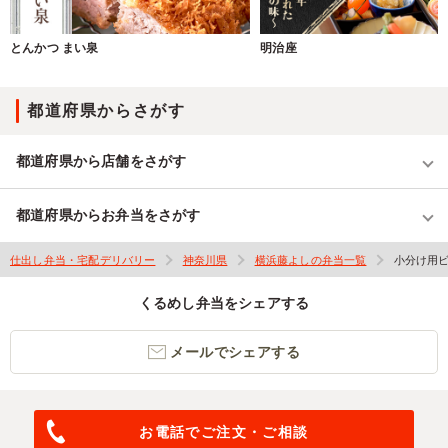
とんかつ まい泉
明治座
都道府県からさがす
都道府県から店舗をさがす
都道府県からお弁当をさがす
仕出し弁当・宅配デリバリー
神奈川県
横浜藤よしの弁当一覧
小分け用
くるめし弁当をシェアする
メールでシェアする
お電話でご注文・ご相談