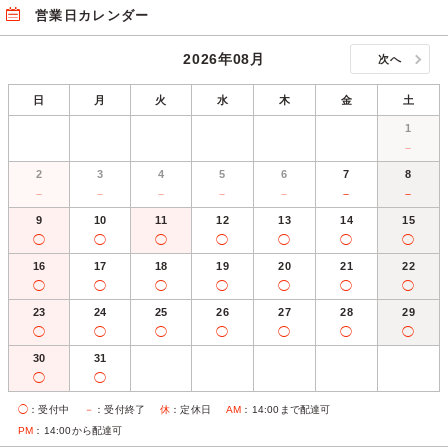
営業日カレンダー
2026年08月
次へ
日
月
火
水
木
金
土
1
－
2
3
4
5
6
7
8
－
－
－
－
－
－
－
9
10
11
12
13
14
15
◯
◯
◯
◯
◯
◯
◯
16
17
18
19
20
21
22
◯
◯
◯
◯
◯
◯
◯
23
24
25
26
27
28
29
◯
◯
◯
◯
◯
◯
◯
30
31
◯
◯
◯
：受付中
－
：受付終了
休
：定休日
AM
：14:00まで配達可
PM
：14:00から配達可