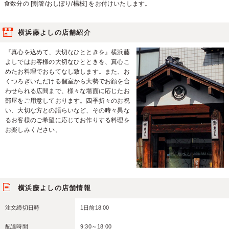
食数分の [割箸/おしぼり/楊枝] をお付けいたします。
横浜藤よしの店舗紹介
『真心を込めて、大切なひとときを』横浜藤
よしではお客様の大切なひとときを、真心こ
めたお料理でおもてなし致します。また、お
くつろぎいただける個室から大勢でお顔を合
わせられる広間まで、様々な場面に応じたお
部屋をご用意しております。四季折々のお祝
い、大切な方との語らいなど、その時々異な
るお客様のご希望に応じてお作りする料理を
お楽しみください。
横浜藤よしの店舗情報
注文締切日時
1日前18:00
配達時間
9:30～18:00