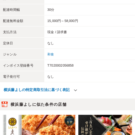
配達時間幅
30分
配達無料金額
15,000円～58,000円
支払方法
現金 / 請求書
定休日
なし
ジャンル
和食
インボイス登録番号
T7020002056858
電子発行可
なし
横浜藤よしの特定商取引法に基づく表記
横浜藤よしに似た条件の店舗