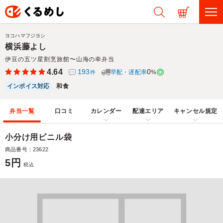
ヨコハマフジヨシ
横浜藤よし
伊豆の五ツ星割烹旅館〜山海の幸弁当
4.64
193
0
早配・遅配率
%
件
インボイス対応
和食
弁当一覧
口コミ
カレンダー
配達エリア
キャンセル規定
小分け用ビニル袋
商品番号：23622
5円
税込