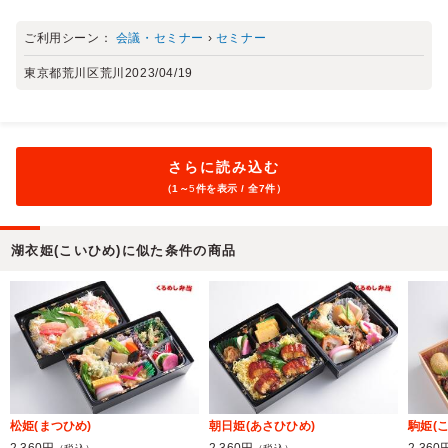
ご利用シーン：
会議・セミナー
›
セミナー
東京都荒川区荒川
2023/04/19
さらに読み込む
（1～
5
件を表示 / 全7件）
湖衣姫(こいひめ)に似た条件の商品
松姫(まつひめ)
朝日姫(あさひひめ)
駒姫(