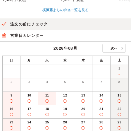
2,360円
2,360円
2,360
（税込）
（税込）
横浜藤よしの弁当一覧を見る
注文の前にチェック
営業日カレンダー
2026年08月
次へ
日
月
火
水
木
金
土
1
－
2
3
4
5
6
7
8
－
－
－
－
－
－
－
9
10
11
12
13
14
15
◯
◯
◯
◯
◯
◯
◯
16
17
18
19
20
21
22
◯
◯
◯
◯
◯
◯
◯
23
24
25
26
27
28
29
◯
◯
◯
◯
◯
◯
◯