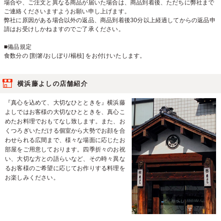
場合や、ご注文と異なる商品が届いた場合は、商品到着後、ただちに弊社まで
ご連絡くださいますようお願い申し上げます。
弊社に原因がある場合以外の返品、商品到着後30分以上経過してからの返品申
請はお受けしかねますのでご了承ください。
■備品規定
食数分の [割箸/おしぼり/楊枝] をお付けいたします。
横浜藤よしの店舗紹介
『真心を込めて、大切なひとときを』横浜藤
よしではお客様の大切なひとときを、真心こ
めたお料理でおもてなし致します。また、お
くつろぎいただける個室から大勢でお顔を合
わせられる広間まで、様々な場面に応じたお
部屋をご用意しております。四季折々のお祝
い、大切な方との語らいなど、その時々異な
るお客様のご希望に応じてお作りする料理を
お楽しみください。