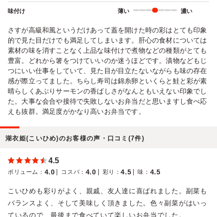
味付け
薄い
濃い
さすが高級和風というだけあって蓋を開けた時の彩はとても印象
的で見た目だけでも満足してしまいます。肝心の食材については
素材の味を消すことなく上品な味付けで煮物などの種類がとても
豊富。どれから箸をつけていいのか迷うほどです。漬物などもじ
つにいい仕事をしていて、見た目が目立たないながらも味の存在
感が際立ってました。ちらし寿司は錦糸卵といくらと鮭と彩が素
晴らしくあぶりサーモンの香ばしさがなんともいえない印象でし
た。大事な会合や接待で失敗しないお弁当だと思いますし食べ応
えも抜群。満足度がかなり高いお弁当です。
湖衣姫(こいひめ)のお客様の声・口コミ(7件)
4.5
4.0
4.0
4.5
4.5
ボリューム
：
コスパ
：
彩り
：
味
：
こいひめも彩りがよく、親戚、友人達に喜ばれました。副菜も
バランスよく、そして美味しく頂きました。色々副菜がはいっ
ているので、最後まで食べていて楽しいお弁当でした。