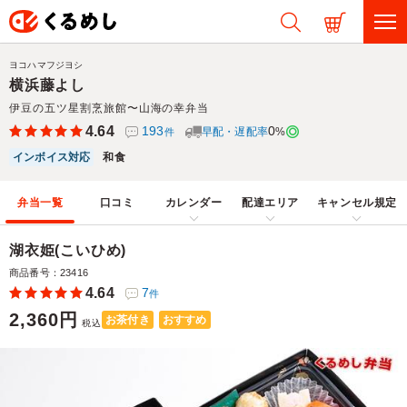
ヨコハマフジヨシ
横浜藤よし
伊豆の五ツ星割烹旅館〜山海の幸弁当
4.64
193
0
早配・遅配率
%
件
インボイス対応
和食
弁当一覧
口コミ
カレンダー
配達エリア
キャンセル規定
湖衣姫(こいひめ)
商品番号：23416
4.64
7
件
2,360円
お茶付き
おすすめ
税込