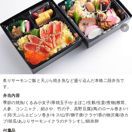
炙りサーモンご飯と天ぷら焼き魚など盛り込んだ本格二段弁当で
す。
弁当内容
季節の焼魚/くるみ小女子/厚焼玉子/かまぼこ/生麩/生姜/煮物(椎茸、
人参、コンニャク、絹さや、竹の子、高野豆腐)/鳥のロール巻き/バ
イ貝/天ぷらエビシソ巻き/キス/山芋/獅子唐/クラゲ/香の物沢庵/赤カ
ブ/胡瓜/あぶりサーモンイクラのチラシすし/錦糸卵
付属品