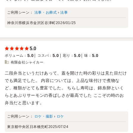
ご利用シーン：
法事・お葬式
›
法事
神奈川県横浜市金沢区谷津町
2026/01/25
5.0
5.0
5.0
5.0
5.0
ボリューム
：
コスパ
：
彩り
：
味
：
有限会社シャイカー
二段弁当というだけあって、蓋を開けた時の彩りは見た目だけ
でも満足でした。 内容については、上品な味付けで煮物な
ど、種類がとても豊富でした。 ちらし寿司は、錦糸卵といく
らとあぶりサーモンの香ばしさが最高でした ここぞの時のお
弁当だと思います。
ご利用シーン：
ロケ・撮影
›
ロケ
東京都中央区日本橋兜町
2025/07/24