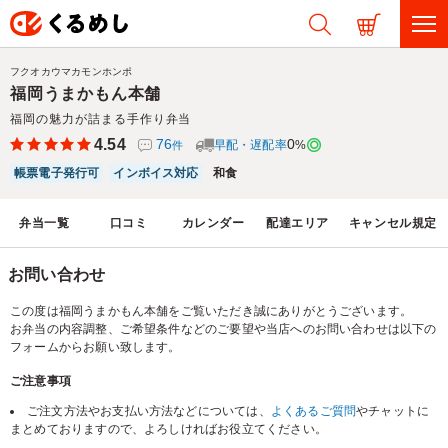
フクオカウマカモンホンポ
福岡うまかもん本舗
福岡の魅力が詰まる手作り弁当
4.54
76
0
早配・遅配率
%
件
帳票電子発行可
インボイス対応
和食
弁当一覧
口コミ
カレンダー
配達エリア
キャンセル規定
お問い合わせ
この度は福岡うまかもん本舗をご覧いただき誠にありがとうございます。
お弁当の内容調整、ご希望条件などのご要望や当店へのお問い合わせは以下の
フォームからお願い致します。
ご注意事項
ご注文方法やお支払い方法などについては、
よくあるご質問
やチャットに
まとめておりますので、よろしければお役立てください。