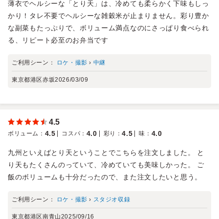
薄衣でヘルシーな「とり天」は、冷めても柔らかく下味もしっ
かり！タレ不要でヘルシーな雑穀米が止まりません。彩り豊か
な副菜もたっぷりで、ボリューム満点なのにさっぱり食べられ
る、リピート必至のお弁当です
ご利用シーン：
ロケ・撮影
›
中継
東京都港区赤坂
2026/03/09
4.5
4.5
4.0
4.5
4.0
ボリューム
：
コスパ
：
彩り
：
味
：
九州といえばとり天ということでこちらを注文しました。 と
り天もたくさんのっていて、冷めていても美味しかった。 ご
飯のボリュームも十分だったので、また注文したいと思う。
ご利用シーン：
ロケ・撮影
›
スタジオ収録
東京都港区南青山
2025/09/16