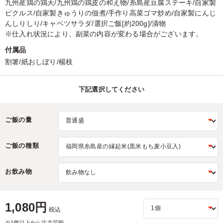
九州産鶏の鶏天/九州鶏の鶏皮の和え物/糸島産豆腐ステーキ/自家製
ピクルス/自家製きゅうりの佃煮/手作り高菜ゴマ炒め/自家製にんじ
んしりしり/キャベツサラダ/選択ご飯[約200g]/漬物
※仕入れ状況により、副菜の内容が変わる場合がございます。
付属品
割箸/紙おしぼり/楊枝
下記選択してください
ご飯の量
ご飯の種類
お飲み物
1,080円
税込
※1個以上から注文可能