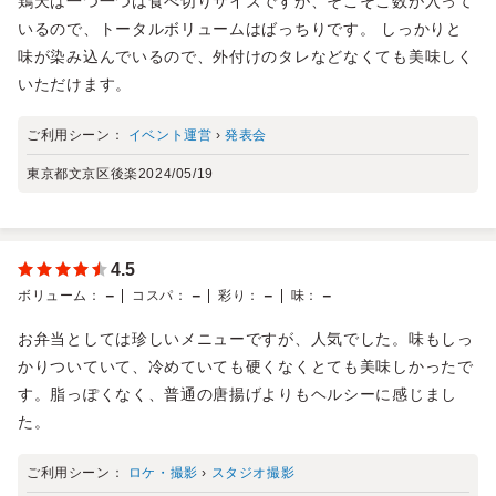
鶏天は一つ一つは食べ切りサイズですが、そこそこ数が入って
いるので、トータルボリュームはばっちりです。 しっかりと
味が染み込んでいるので、外付けのタレなどなくても美味しく
いただけます。
ご利用シーン：
イベント運営
›
発表会
東京都文京区後楽
2024/05/19
4.5
－
－
－
－
ボリューム
：
コスパ
：
彩り
：
味
：
お弁当としては珍しいメニューですが、人気でした。味もしっ
かりついていて、冷めていても硬くなくとても美味しかったで
す。脂っぽくなく、普通の唐揚げよりもヘルシーに感じまし
た。
ご利用シーン：
ロケ・撮影
›
スタジオ撮影