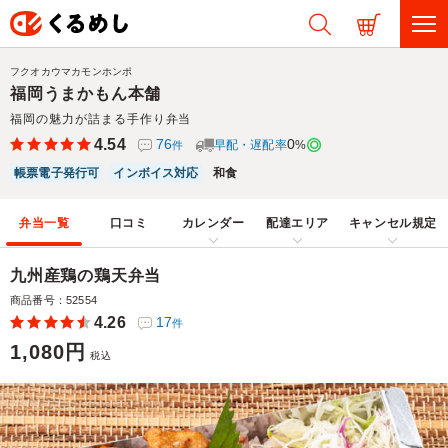
フクオカウマカモンホンポ
福岡うまかもん本舗
福岡の魅力が詰まる手作り弁当
4.54
76
0
早配・遅配率
%
件
帳票電子発行可
インボイス対応
和食
弁当一覧
口コミ
カレンダー
配達エリア
キャンセル規定
九州産鶏の鶏天弁当
商品番号：52554
4.26
17
件
1,080円
税込