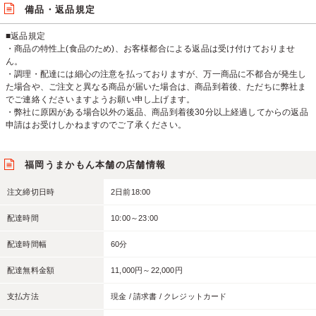
備品・返品規定
■返品規定
・商品の特性上(食品のため)、お客様都合による返品は受け付けておりませ
ん。
・調理・配達には細心の注意を払っておりますが、万一商品に不都合が発生し
た場合や、ご注文と異なる商品が届いた場合は、商品到着後、ただちに弊社ま
でご連絡くださいますようお願い申し上げます。
・弊社に原因がある場合以外の返品、商品到着後30分以上経過してからの返品
申請はお受けしかねますのでご了承ください。
福岡うまかもん本舗の店舗情報
注文締切日時
2日前18:00
配達時間
10:00～23:00
配達時間幅
60分
配達無料金額
11,000円～22,000円
支払方法
現金 / 請求書 / クレジットカード