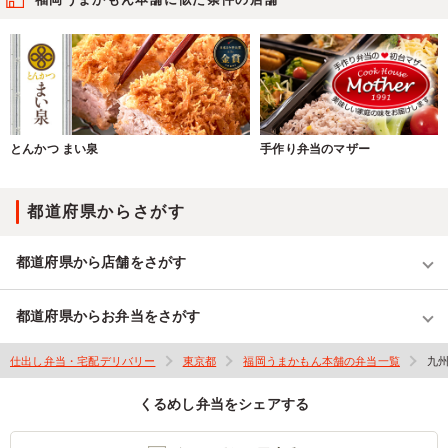
とんかつ まい泉
手作り弁当のマザー
都道府県からさがす
都道府県から店舗をさがす
都道府県からお弁当をさがす
仕出し弁当・宅配デリバリー
東京都
福岡うまかもん本舗の弁当一覧
九
くるめし弁当をシェアする