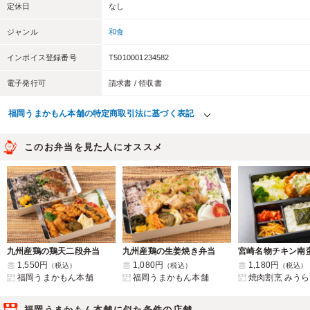
定休日
なし
ジャンル
和食
インボイス登録番号
T5010001234582
電子発行可
請求書 / 領収書
福岡うまかもん本舗の特定商取引法に基づく表記
このお弁当を見た人にオススメ
九州産鶏の鶏天二段弁当
九州産鶏の生姜焼き弁当
宮崎名物チキン南
1,550円
1,080円
1,180円
（税込）
（税込）
（税込）
福岡うまかもん本舗
福岡うまかもん本舗
焼肉割烹 みうら
福岡うまかもん本舗に似た条件の店舗