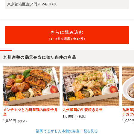
東京都港区虎ノ門
2024/01/30
さらに読み込む
（1～
5
件を表示 / 全17件）
九州産鶏の鶏天弁当に似た条件の商品
メンチカツと九州産鶏の肉団子弁
九州産鶏の生姜焼き弁当
九州産
当
チカツ
1,080円
（税込）
1,080円
1,080
（税込）
福岡うまかもん本舗の弁当一覧を見る