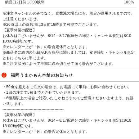
納品日2日前 18:00以降
100%
※注文キャンセルのみでなく、食数減の場合にも、規定が適用されますので、
ご注意くださいませ。
※20食以上の食数増は3日前18時まで可能でございます。
【夏季休業の配達】
お休みはございませんが、8/14～8/17配達分の締切・キャンセル規定は8/10
18:00時締切です。
※カレンダー上が「休」の場合定休日となります。
※商品名に締切の記載がある商品に関しましては、変更締切・キャンセル規定
ともにそちらに準じます。
※ご注文状況によって早期に締め切らせて頂く場合がございます。
福岡うまかもん本舗のお知らせ
・50食を超えるご注文の場合は、お電話にて事前にお問い合わせください。
・1回の注文で5種までとさせていただきます。
・6種類以上の場合ご対応いたしかねますのでご留意くださいますよう、お願
い致します。
-----------------------------------------------
【夏季休業の配達】
お休みはございませんが、8/14～8/17配達分の締切・キャンセル規定は8/10
18:00時締切です。
※カレンダー上が「休」の場合定休日となります。