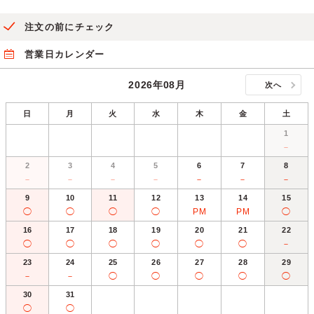
注文の前にチェック
営業日カレンダー
2026年08月
次へ
日
月
火
水
木
金
土
1
－
2
3
4
5
6
7
8
－
－
－
－
－
－
－
9
10
11
12
13
14
15
◯
◯
◯
◯
PM
PM
◯
16
17
18
19
20
21
22
◯
◯
◯
◯
◯
◯
－
23
24
25
26
27
28
29
－
－
◯
◯
◯
◯
◯
30
31
◯
◯