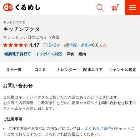
キッチンフクタ
キッチンフクタ
ちょっといい日のごちそう弁当
4.47
642
0.6
早配・遅配率
%
件
帳票電子発行可
インボイス対応
洋食
焼肉
弁当一覧
口コミ
カレンダー
配達エリア
キャンセル規定
お問い合わせ
この度はキッチンフクタをご覧いただき誠にありがとうございます。
お弁当の内容調整、ご希望条件などのご要望や当店へのお問い合わせは以下の
フォームからお願い致します。
ご注意事項
ご注文方法やお支払い方法などについては、
よくあるご質問
やチャットに
まとめておりますので、よろしければお役立てください。