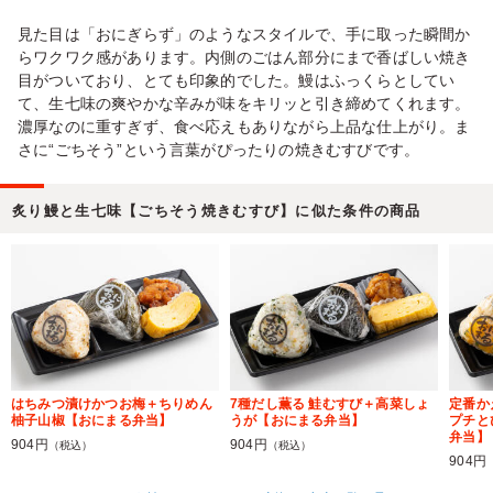
見た目は「おにぎらず」のようなスタイルで、手に取った瞬間か
らワクワク感があります。内側のごはん部分にまで香ばしい焼き
目がついており、とても印象的でした。鰻はふっくらとしてい
て、生七味の爽やかな辛みが味をキリッと引き締めてくれます。
濃厚なのに重すぎず、食べ応えもありながら上品な仕上がり。ま
さに“ごちそう”という言葉がぴったりの焼きむすびです。
炙り鰻と生七味【ごちそう焼きむすび】に似た条件の商品
はちみつ漬けかつお梅＋ちりめん
7種だし薫る 鮭むすび＋高菜しょ
定番か
柚子山椒【おにまる弁当】
うが【おにまる弁当】
プチと
弁当】
904円
904円
（税込）
（税込）
904円