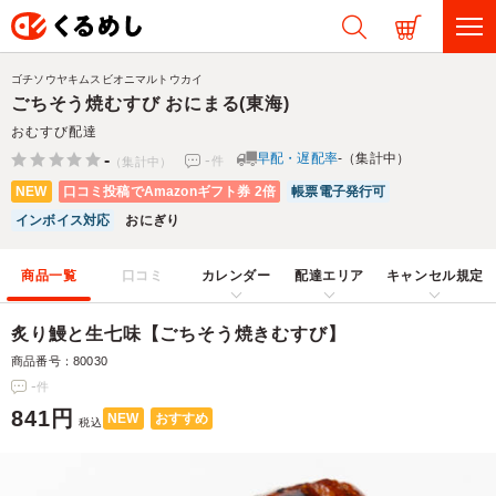
ゴチソウヤキムスビオニマルトウカイ
ごちそう焼むすび おにまる(東海)
おむすび配達
-
-
早配・遅配率
-（集計中）
件
（集計中）
NEW
口コミ投稿でAmazonギフト券 2倍
帳票電子発行可
インボイス対応
おにぎり
商品一覧
口コミ
カレンダー
配達エリア
キャンセル規定
炙り鰻と生七味【ごちそう焼きむすび】
商品番号：80030
-
件
841円
NEW
おすすめ
税込