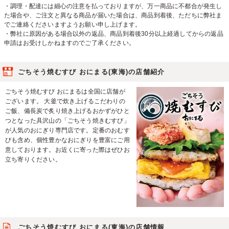
・調理・配達には細心の注意を払っておりますが、万一商品に不都合が発生し
た場合や、ご注文と異なる商品が届いた場合は、商品到着後、ただちに弊社ま
でご連絡くださいますようお願い申し上げます。
・弊社に原因がある場合以外の返品、商品到着後30分以上経過してからの返品
申請はお受けしかねますのでご了承ください。
ごちそう焼むすび おにまる(東海)の店舗紹介
ごちそう焼むすび おにまるは全国に店舗が
ございます。 大釜で炊き上げるこだわりの
ご飯、備長炭で炙り焼き上げるおかずがひと
つとなった具沢山の「ごちそう焼きむすび」
が人気のおにぎり専門店です。定番のおむす
びも含め、個性豊かなおにぎりを豊富にご用
意しております。お近くに寄った際はぜひお
立ち寄りください。
ごちそう焼むすび おにまる(東海)の店舗情報