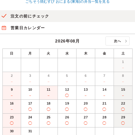
ごちそう焼むすび おにまる(東海)の弁当一覧を見る
注文の前にチェック
営業日カレンダー
2026年08月
次へ
日
月
火
水
木
金
土
1
－
2
3
4
5
6
7
8
－
－
－
－
－
－
－
9
10
11
12
13
14
15
－
－
－
◯
－
－
－
16
17
18
19
20
21
22
－
◯
◯
◯
◯
◯
◯
23
24
25
26
27
28
29
◯
◯
◯
◯
◯
◯
◯
30
31