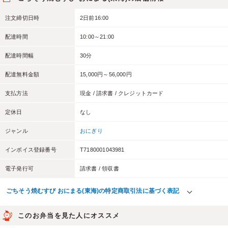
注文締切日時
2日前16:00
配達時間
10:00～21:00
配達時間幅
30分
配達無料金額
15,000円～56,000円
支払方法
現金 / 請求書 / クレジットカード
定休日
なし
ジャンル
おにぎり
インボイス登録番号
T7180001043981
電子発行可
請求書 / 領収書
ごちそう焼むすび おにまる(東海)の特定商取引法に基づく表記
このお弁当を見た人にオススメ