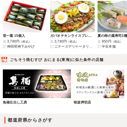
笹一葉 15個入
ガパオチキンライスプレート
3,780円
3,780円
950円
（税込）
（税込）
（税込）
神田明神下みやび
ニナーズデリケータリング
中谷本舗
ごちそう焼むすび おにまる(東海)に似た条件の店舗
魚福仕出し工房
味波押切店
都道府県からさがす