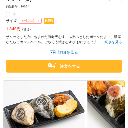
商品番号：
80034
-
件
NEW
サイズ
やや小さい
1,346円
（税込）
サクッとした衣に包まれた海老天むす、ふわっとしたポークたまご、濃厚
なたらこカマンベール。ごちそう焼きむすび おにまるで人気の3商品を詰
続きを見る
めました。
詳細を見る
差し入れやロケなどにおすすめです。
注文をする