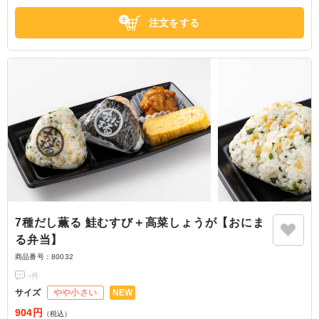
してはお問い合わせください。
注文をする
7種だし薫る 鮭むすび＋高菜しょうが【おにま
る弁当】
商品番号：
80032
-
件
NEW
サイズ
やや小さい
904円
（税込）