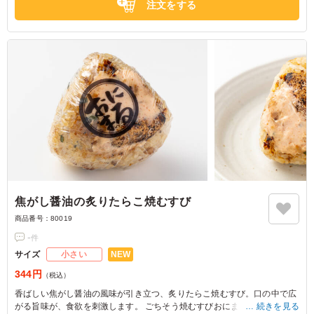
注文をする
焦がし醤油の炙りたらこ焼むすび
商品番号：
80019
-
件
NEW
サイズ
小さい
344円
（税込）
香ばしい焦がし醤油の風味が引き立つ、炙りたらこ焼むすび。口の中で広
がる旨味が、食欲を刺激します。 ごちそう焼むすびおにまるの定番結びの
続きを見る