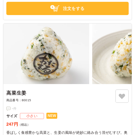
してはお問い合わせください。
注文をする
高菜生姜
商品番号：
80015
-
件
NEW
サイズ
小さい
247円
（税込）
香ばしく食感豊かな高菜と、生姜の風味が絶妙に絡み合う混ぜむすび。奥