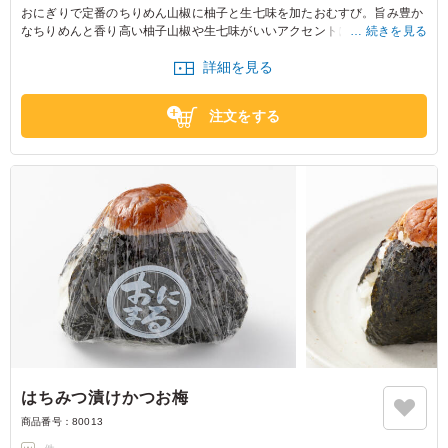
おにぎりで定番のちりめん山椒に柚子と生七味を加たおむすび。旨み豊か
なちりめんと香り高い柚子山椒や生七味がいいアクセントに。
続きを見る
詳細を見る
※おにぎりの個数によって容器サイズが変わるため、容器サイズにつきま
してはお問い合わせください。
注文をする
はちみつ漬けかつお梅
商品番号：
80013
-