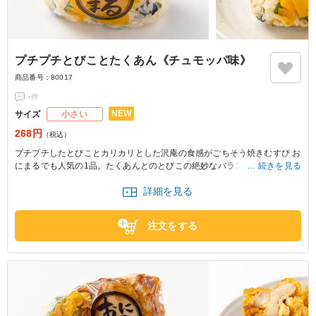
プチプチとびことたくあん《チュモッパ味》
商品番号：
80017
-
件
NEW
サイズ
小さい
268円
（税込）
プチプチしたとびことカリカリとした沢庵の食感がごちそう焼きむすび お
にまるでも人気の1品。たくあんとのとびこの絶妙なバランスが口の中で
続きを見る
広がります。
詳細を見る
※おにぎりの個数によって容器サイズが変わるため、容器サイズにつきま
してはお問い合わせください。
注文をする