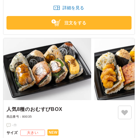
中でも人気の商品です。
詳細を見る
※おにぎりの個数によって容器サイズが変わるため、容器サイズにつきま
してはお問い合わせください。
注文をする
人気8種のおむすびBOX
商品番号：
80035
-
件
NEW
サイズ
大きい