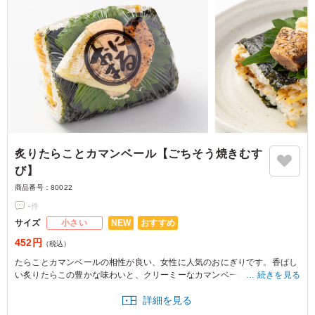
炙りたらことカマンベール【ごちそう焼きむす
び】
商品番号：
80022
-
件
NEW
おすすめ
サイズ
小さい
452円
（税込）
たらことカマンベールの相性が良い、女性に人気のおにぎりです。香ばし
い炙りたらこの豊かな味わいと、クリーミーなカマンベールが絶妙に絡む
続きを見る
満足度の高いおむすびです。
詳細を見る
※おにぎりの個数によって容器サイズが変わるため、容器サイズにつきま