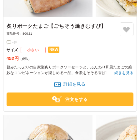
炙りポークたまご【ごちそう焼きむすび】
商品番号：
80021
-
件
NEW
サイズ
小さい
452円
（税込）
旨みたっぷりの自家製炙りポークソーセージと、ふんわり和風たまごの絶
妙なコンビネーションが楽しめる一品。食欲をそそる香ばしさが魅力で、
続きを見る
バランスの取れた味わいが嬉しいです。
詳細を見る
※おにぎりの個数によって容器サイズが変わるため、容器サイズにつきま
してはお問い合わせください。
注文をする