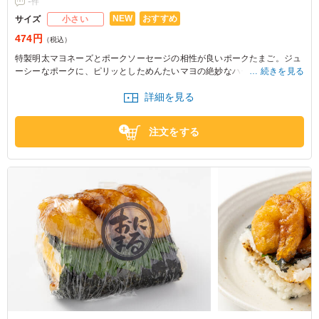
-
件
NEW
おすすめ
サイズ
小さい
474円
（税込）
特製明太マヨネーズとポークソーセージの相性が良いポークたまご。ジュ
ーシーなポークに、ピリッとしためんたいマヨの絶妙なハーモニー。香ば
続きを見る
しい風味が広がります。
詳細を見る
※おにぎりの個数によって容器サイズが変わるため、容器サイズにつきま
してはお問い合わせください。
注文をする