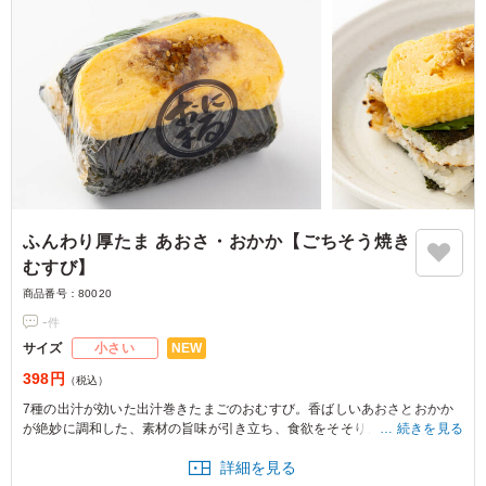
ふんわり厚たま あおさ・おかか【ごちそう焼き
むすび】
商品番号：
80020
-
件
NEW
サイズ
小さい
398円
（税込）
7種の出汁が効いた出汁巻きたまごのおむすび。香ばしいあおさとおかか
が絶妙に調和した、素材の旨味が引き立ち、食欲をそそります。
続きを見る
詳細を見る
※おにぎりの個数によって容器サイズが変わるため、容器サイズにつきま