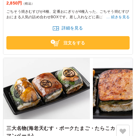
2,850円
（税込）
ごちそう焼きむすびが4種、定番おにぎりが4種入った、ごちそう焼むすび
おにまる人気の詰め合わせBOXです。差し入れなどに喜ばれること間違い
続きを見る
なしです。
詳細を見る
※4～8人前イメージです。
注文をする
三大名物(海老天むす・ポークたまご・たらこカ
マンベール)