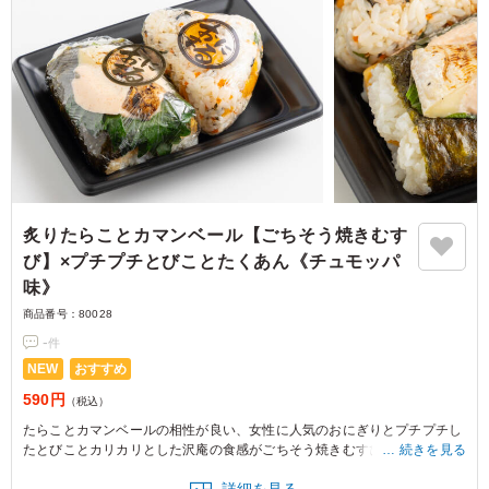
炙りたらことカマンベール【ごちそう焼きむす
び】×プチプチとびことたくあん《チュモッパ
味》
商品番号：
80028
-
件
NEW
おすすめ
590円
（税込）
たらことカマンベールの相性が良い、女性に人気のおにぎりとプチプチし
たとびことカリカリとした沢庵の食感がごちそう焼きむすび おにまるでも
続きを見る
人気の1品の組み合わせ。
詳細を見る