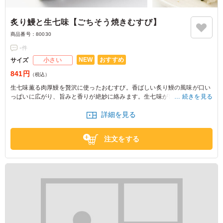
炙り鰻と生七味【ごちそう焼きむすび】
商品番号：
80030
-
件
NEW
おすすめ
サイズ
小さい
841円
（税込）
生七味薫る肉厚鰻を贅沢に使ったおむすび。香ばしい炙り鰻の風味が口い
っぱいに広がり、旨みと香りが絶妙に絡みます。生七味がピリッとアクセ
続きを見る
ントを加え、食欲をそそるおにぎりです。
詳細を見る
※おにぎりの個数によって容器サイズが変わるため、容器サイズにつきま
してはお問い合わせください。
注文をする