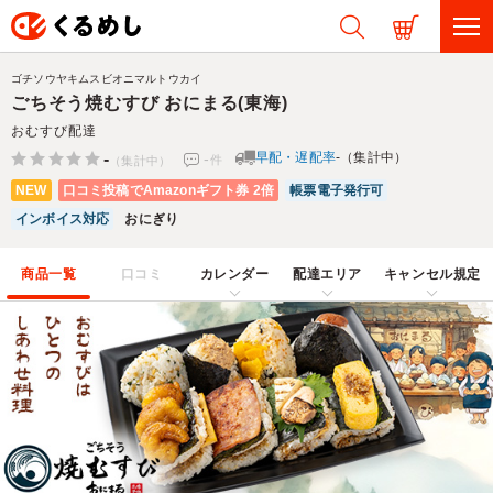
ゴチソウヤキムスビオニマルトウカイ
ごちそう焼むすび おにまる(東海)
おむすび配達
-
-
早配・遅配率
-（集計中）
件
（集計中）
NEW
口コミ投稿でAmazonギフト券 2倍
帳票電子発行可
インボイス対応
おにぎり
商品一覧
口コミ
カレンダー
配達エリア
キャンセル規定