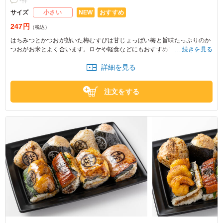
件
NEW
おすすめ
サイズ
小さい
247円
（税込）
はちみつとかつおが効いた梅むすびは甘じょっぱい梅と旨味たっぷりのか
つおがお米とよく合います。ロケや軽食などにもおすすめです。
続きを見る
詳細を見る
※おにぎりの個数によって容器サイズが変わるため、容器サイズにつきま
してはお問い合わせください。
注文をする