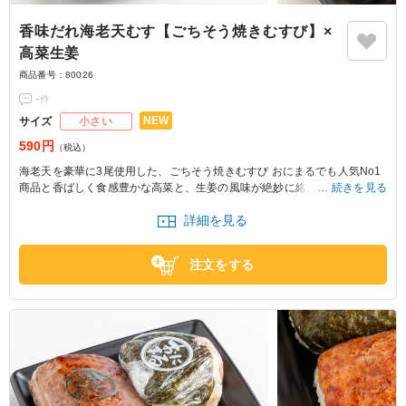
香味だれ海老天むす【ごちそう焼きむすび】×
高菜生姜
商品番号：
80026
-
件
NEW
サイズ
小さい
590円
（税込）
海老天を豪華に3尾使用した、ごちそう焼きむすび おにまるでも人気No1
商品と香ばしく食感豊かな高菜と、生姜の風味が絶妙に絡み合う混ぜむす
続きを見る
び。軽食に最適です。
詳細を見る
注文をする