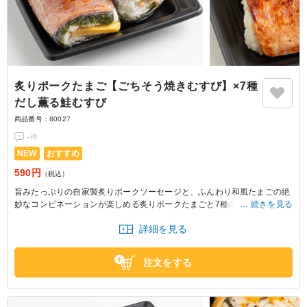
炙りポークたまご【ごちそう焼きむすび】×7種
だし薫る鮭むすび
商品番号：
80027
-
件
NEW
おすすめ
590円
（税込）
旨みたっぷりの自家製炙りポークソーセージと、ふんわり和風たまごの絶
妙なコンビネーションが楽しめる炙りポークたまごと7種の出汁で味付け
続きを見る
した鮭が特徴的な鮭むすびは旨味たっぷりで、バランスの良い風味豊かな
詳細を見る
味わい。ロケや軽食におすすめです。
注文をする