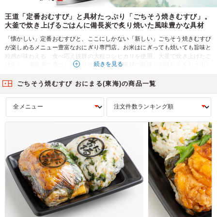
王道「定番おむすび」と具材たっぷり「ごちそう焼きむすび」。
大釜で炊き上げるごはんに備長炭で炙り焼いた風味豊かな具材
「懐かしい」定番おむすびと、ここにしかない「新しい」ごちそう焼きむすび
が楽しめるメニュー豊富なおにぎり専門店。お米はにぎっても焼いても旨味と
粒感が味わえる、食べ応え抜群の大粒コシヒカリを使用。大釜で炊き上げたご
続きを見る
はんと、備長炭で香ばしく炙り焼いた具材で素材の風味と美味しさを引き出し
ます。贅沢に入った具材が楽しい「ごちそう焼きむすび」は満足度も高く、ロ
ケや差し入れなどにおすすめです。
ごちそう焼むすび おにまる(東海)の商品一覧