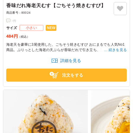
香味だれ海老天むす【ごちそう焼きむすび】
商品番号：
80024
-
件
NEW
サイズ
小さい
484円
（税込）
海老天を豪華に3尾使用した、ごちそう焼きむすび おにまるでも人気No1
商品。ぷりっとした海老の天ぷらが香味だれで引き立ち、豊かな風味が広
続きを見る
がります。
詳細を見る
※おにぎりの個数によって容器サイズが変わるため、容器サイズにつきま
してはお問い合わせください。
注文をする