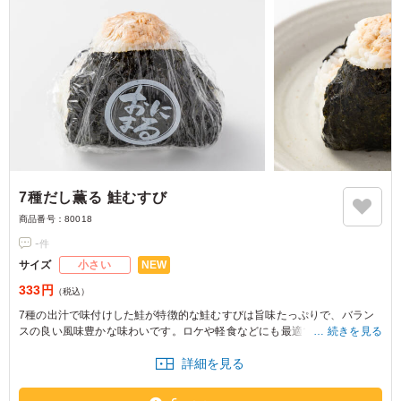
7種だし薫る 鮭むすび
商品番号：
80018
-
件
NEW
サイズ
小さい
333円
（税込）
7種の出汁で味付けした鮭が特徴的な鮭むすびは旨味たっぷりで、バラン
スの良い風味豊かな味わいです。ロケや軽食などにも最適です。
続きを見る
詳細を見る
※おにぎりの個数によって容器サイズが変わるため、容器サイズにつきま
してはお問い合わせください。