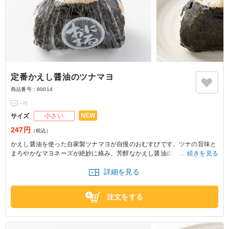
定番かえし醤油のツナマヨ
商品番号：
80014
-
件
NEW
サイズ
小さい
247円
（税込）
かえし醤油を使った自家製ツナマヨが自慢のおむすびです。ツナの旨味と
まろやかなマヨネーズが絶妙に絡み、芳醇なかえし醤油の香りが引き立ち
続きを見る
ます。
詳細を見る
※おにぎりの個数によって容器サイズが変わるため、容器サイズにつきま
してはお問い合わせください。
注文をする