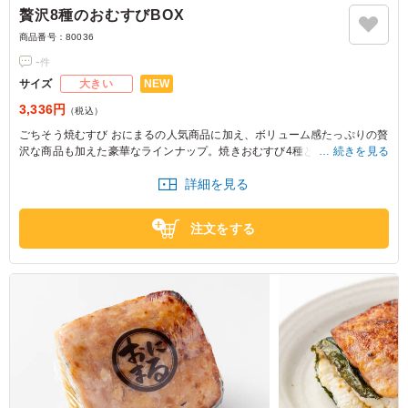
贅沢8種のおむすびBOX
商品番号：
80036
-
件
NEW
サイズ
大きい
3,336円
（税込）
ごちそう焼むすび おにまるの人気商品に加え、ボリューム感たっぷりの贅
沢な商品も加えた豪華なラインナップ。焼きおむすび4種と定番おにぎり4
続きを見る
種を詰め合わせたBOXです。差し入れなどに最適です。
詳細を見る
※4～8人前イメージです。
注文をする