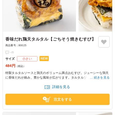
香味だれ鶏天タルタル【ごちそう焼きむすび】
商品番号：
80025
-
件
NEW
サイズ
小さい
484円
（税込）
特製タルタルソースと鶏天のボリューム満点おむすび。ジューシーな鶏天
に香味だれが絡み、豊かな風味が広がります。タルタルソースのまろやか
続きを見る
さが引き立て、食欲をそそる一品です。
詳細を見る
※おにぎりの個数によって容器サイズが変わるため、容器サイズにつきま
してはお問い合わせください。
注文をする