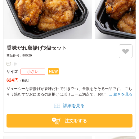
香味だれ唐揚げ3個セット
商品番号：
80029
-
件
NEW
サイズ
小さい
624円
（税込）
ジューシーな唐揚げが香味だれで引き立つ、食欲をそそる一品です。 ごち
そう焼むすびおにまるの唐揚げはボリューム満点で、おむすびのお供にど
続きを見る
うぞ。
詳細を見る
注文をする