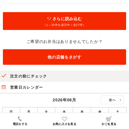
さらに読み込む
（1～
25
件を表示中 / 全
27
件）
ご希望のお弁当はありませんでしたか？
他の店舗をさがす
注文の前にチェック
営業日カレンダー
2026年08月
次へ
日
月
火
水
木
金
土
1
電話をする
お気に入りを見る
かごを見る
－