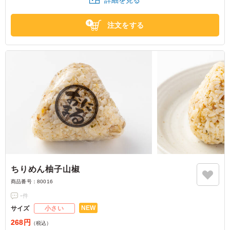
注文をする
ちりめん柚子山椒
商品番号：
80016
-
件
NEW
サイズ
小さい
268円
（税込）