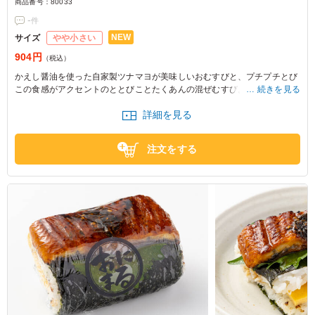
商品番号：
80033
-
件
NEW
サイズ
やや小さい
904円
（税込）
かえし醤油を使った自家製ツナマヨが美味しいおむすびと、プチプチとび
この食感がアクセントのととびことたくあんの混ぜむすび。唐揚げや出し
続きを見る
巻き卵と共にお召し上がりください。
詳細を見る
注文をする