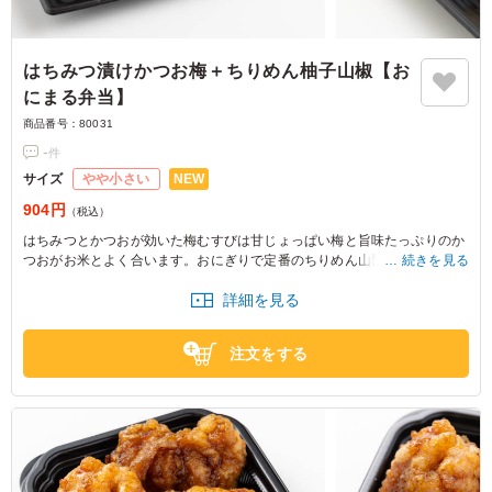
はちみつ漬けかつお梅＋ちりめん柚子山椒【お
にまる弁当】
商品番号：
80031
-
件
NEW
サイズ
やや小さい
904円
（税込）
はちみつとかつおが効いた梅むすびは甘じょっぱい梅と旨味たっぷりのか
つおがお米とよく合います。おにぎりで定番のちりめん山椒に柚子と生七
続きを見る
味を加たおむすび。旨み豊かなちりめんと香り高い柚子山椒や生七味がい
詳細を見る
いアクセントに。唐揚げや出汁巻き玉子もついて満足度の高い商品です。
注文をする