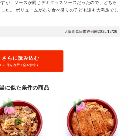
ですが、ソースが同じデミグラスソースだったので、どちら
した。 ボリュームがあり食べ盛りの子ども達も大満足でし
大阪府吹田市岸部南
2025/12/26
さらに読み込む
1～
5
件を表示 / 全32件中）
当に似た条件の商品