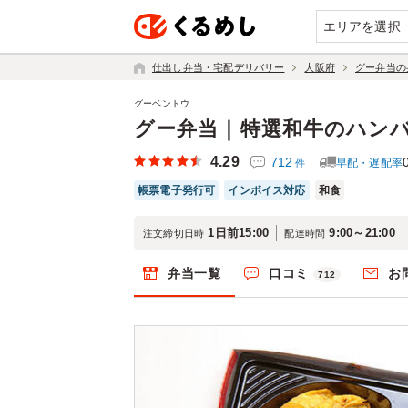
エリアを選択
仕出し弁当・宅配デリバリー
大阪府
グー弁当の
グーベントウ
グー弁当｜特選和牛のハン
4.29
712
早配・遅配率
件
帳票電子発行可
インボイス対応
和食
1日前15:00
9:00～21:00
注文締切日時
配達時間
弁当一覧
口コミ
お
712