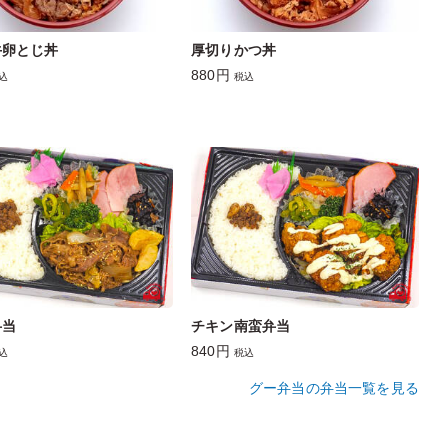
牛卵とじ丼
厚切りかつ丼
880円
込
税込
弁当
チキン南蛮弁当
840円
込
税込
グー弁当の弁当一覧を見る