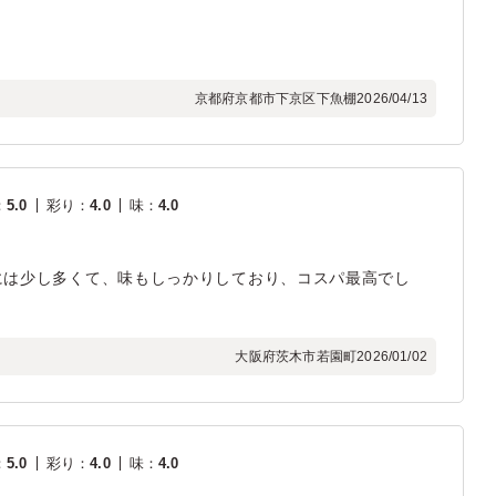
京都府京都市下京区下魚棚
2026/04/13
：
5.0
彩り
：
4.0
味
：
4.0
には少し多くて、味もしっかりしており、コスパ最高でし
大阪府茨木市若園町
2026/01/02
：
5.0
彩り
：
4.0
味
：
4.0