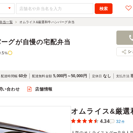
弁当一覧
オムライス&厳選和牛ハンバーグ弁当
オムライス
880円
店舗名：グ
バーグが自慢の宅配弁当
シ
0.5
%
60分
5,000円～50,000円
なし
配達時間幅
配達無料金額
定休日
支払方法
問い合わせ
店舗情報
閲覧
オムライス&厳選
4.34
32
件
人気のオムライスとグー弁当人気