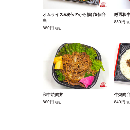
オムライス&秘伝のから揚げ5個弁
厳選和
当
880円
税
880円
税込
和牛焼肉丼
牛焼肉
860円
840円
税込
税