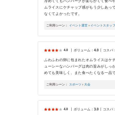
冷めててもハンバーグが柔らかくて食べ
ムライスにケチャップ感がもう少しあっ
なくてよかったです。
ご利用シーン：
イベント運営
›
イベントスタッ
4.0
ボリューム
：
4.0
コスパ
ふわふわの卵に包まれたオムライスはケ
ューシーなハンバーグは肉の旨みがしっ
めても美味しく、また食べたくなる一品
ご利用シーン：
スポーツ
›
大会
4.0
ボリューム
：
3.0
コスパ