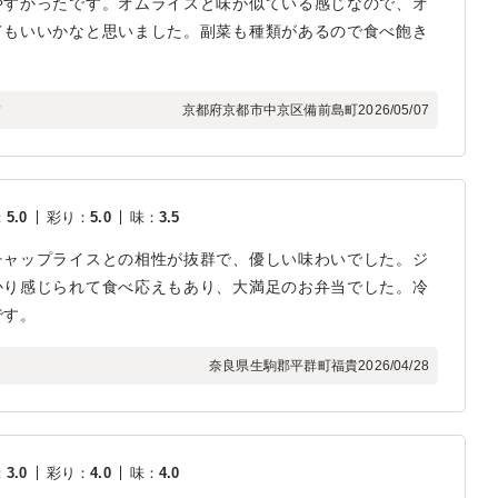
やすかったです。オムライスと味が似ている感じなので、オ
てもいいかなと思いました。副菜も種類があるので食べ飽き
フ
京都府京都市中京区備前島町
2026/05/07
：
5.0
彩り
：
5.0
味
：
3.5
チャップライスとの相性が抜群で、優しい味わいでした。ジ
かり感じられて食べ応えもあり、大満足のお弁当でした。冷
です。
奈良県生駒郡平群町福貴
2026/04/28
：
3.0
彩り
：
4.0
味
：
4.0