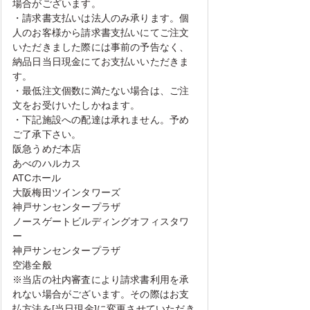
場合がございます。
・請求書支払いは法人のみ承ります。個
人のお客様から請求書支払いにてご注文
いただきました際には事前の予告なく、
納品日当日現金にてお支払いいただきま
す。
・最低注文個数に満たない場合は、ご注
文をお受けいたしかねます。
・下記施設への配達は承れません。予め
ご了承下さい。
阪急うめだ本店
あべのハルカス
ATCホール
大阪梅田ツインタワーズ
神戸サンセンタープラザ
ノースゲートビルディングオフィスタワ
ー
神戸サンセンタープラザ
空港全般
※当店の社内審査により請求書利用を承
れない場合がございます。その際はお支
払方法を[当日現金]に変更させていただき