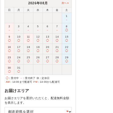
2026年08月
次へ
日
月
火
水
木
金
土
1
－
2
3
4
5
6
7
8
－
－
－
－
－
－
◯
9
10
11
12
13
14
15
◯
◯
◯
◯
◯
◯
◯
16
17
18
19
20
21
22
◯
◯
◯
◯
◯
◯
◯
23
24
25
26
27
28
29
◯
◯
◯
◯
◯
◯
◯
30
31
◯
◯
◯
：受付中
－
：受付終了
休
：定休日
AM
：14:00まで配達可
PM
：14:00から配達可
お届けエリア
お届けエリアを選択いただくと、配達無料金額
を表示します。