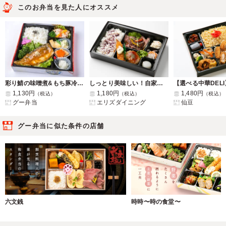
このお弁当を見た人にオススメ
彩り鯖の味噌煮&もち豚冷しゃぶ弁当
しっとり美味しい！自家製ローストビーフ弁当 (ハンバーグ&エビフライ)
1,130円
1,180円
1,480円
（税込）
（税込）
（税込）
グー弁当
エリズダイニング
仙豆
グー弁当に似た条件の店舗
六文銭
時時〜時の食堂〜