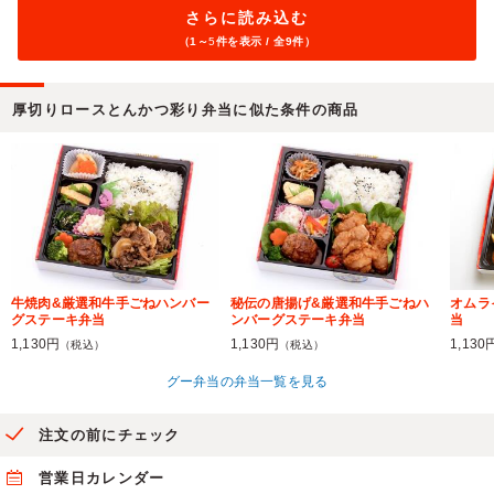
さらに読み込む
（1～
5
件を表示 / 全9件）
厚切りロースとんかつ彩り弁当に似た条件の商品
牛焼肉&厳選和牛手ごねハンバー
秘伝の唐揚げ&厳選和牛手ごねハ
オムラ
グステーキ弁当
ンバーグステーキ弁当
当
1,130円
1,130円
1,130
（税込）
（税込）
グー弁当の弁当一覧を見る
注文の前にチェック
営業日カレンダー