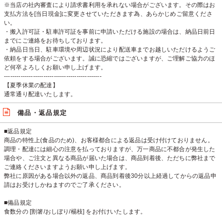
※当店の社内審査により請求書利用を承れない場合がございます。その際はお
支払方法を[当日現金]に変更させていただきます為、あらかじめご留意くださ
い。
・搬入許可証・駐車許可証を事前に申請いただける施設の場合は、納品日前日
までにご連絡をお待ちしております。
・納品日当日、駐車環境や周辺状況により配送車までお越しいただけるようご
依頼をする場合がございます。誠に恐縮ではございますが、ご理解ご協力のほ
ど何卒よろしくお願い申し上げます。
-----------------------------------------------
【夏季休業の配達】
通常通り配達いたします。
備品・返品規定
■返品規定
商品の特性上(食品のため)、お客様都合による返品は受け付けておりません。
調理・配達には細心の注意を払っておりますが、万一商品に不都合が発生した
場合や、ご注文と異なる商品が届いた場合は、商品到着後、ただちに弊社まで
ご連絡くださいますようお願い申し上げます。
弊社に原因がある場合以外の返品、商品到着後30分以上経過してからの返品申
請はお受けしかねますのでご了承ください。
■備品規定
食数分の [割箸/おしぼり/楊枝] をお付けいたします。