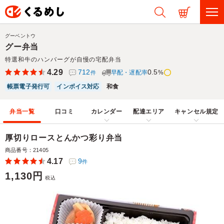
グーベントウ
グー弁当
特選和牛のハンバーグが自慢の宅配弁当
4.29
712
0.5
早配・遅配率
%
件
帳票電子発行可
インボイス対応
和食
弁当一覧
口コミ
カレンダー
配達エリア
キャンセル規定
厚切りロースとんかつ彩り弁当
商品番号：21405
4.17
9
件
1,130円
税込