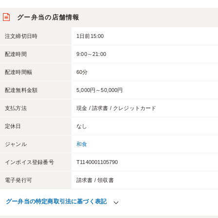
グー弁当の店舗情報
注文締切日時
1日前15:00
配達時間
9:00～21:00
配達時間幅
60分
配達無料金額
5,000円～50,000円
支払方法
現金 / 請求書 / クレジットカード
定休日
なし
ジャンル
和食
インボイス登録番号
T1140001105790
電子発行可
請求書 / 領収書
グー弁当の特定商取引法に基づく表記