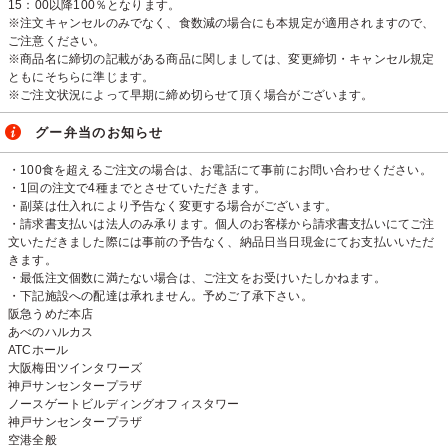
15：00以降100％となります。
※注文キャンセルのみでなく、食数減の場合にも本規定が適用されますので、
ご注意ください。
※商品名に締切の記載がある商品に関しましては、変更締切・キャンセル規定
ともにそちらに準じます。
※ご注文状況によって早期に締め切らせて頂く場合がございます。
グー弁当のお知らせ
・100食を超えるご注文の場合は、お電話にて事前にお問い合わせください。
・1回の注文で4種までとさせていただきます。
・副菜は仕入れにより予告なく変更する場合がございます。
・請求書支払いは法人のみ承ります。個人のお客様から請求書支払いにてご注
文いただきました際には事前の予告なく、納品日当日現金にてお支払いいただ
きます。
・最低注文個数に満たない場合は、ご注文をお受けいたしかねます。
・下記施設への配達は承れません。予めご了承下さい。
阪急うめだ本店
あべのハルカス
ATCホール
大阪梅田ツインタワーズ
神戸サンセンタープラザ
ノースゲートビルディングオフィスタワー
神戸サンセンタープラザ
空港全般