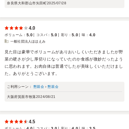
奈良県大和郡山市矢田町
2025/07/28
4.0
5.0
5.0
5.0
4.0
ボリューム
：
コスパ
：
彩り
：
味
：
一般社団法人ほほえみ
見た目は豪華でボリュームがありおいしくいただきましたが野
菜の硬さが少し厚切りになっていたのか食感が微妙だったよう
に思われます。お肉自体は普通でしたが美味しくいただけまし
た。ありがとうございます。
ご利用シーン：
懇親会
›
懇親会
大阪府箕面市牧落
2024/08/21
4.5
4.0
3.0
4.0
3.5
ボリューム
：
コスパ
：
彩り
：
味
：