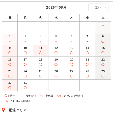
2026年08月
次へ
日
月
火
水
木
金
土
1
－
2
3
4
5
6
7
8
－
－
－
－
－
－
◯
9
10
11
12
13
14
15
◯
◯
◯
◯
◯
◯
◯
16
17
18
19
20
21
22
◯
◯
◯
◯
◯
◯
◯
23
24
25
26
27
28
29
◯
◯
◯
◯
◯
◯
◯
30
31
◯
◯
◯
：受付中
－
：受付終了
休
：定休日
AM
：14:00まで配達可
PM
：14:00から配達可
配達エリア