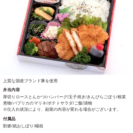
上質な国産ブランド豚を使用
弁当内容
厚切りロースとんかつ/ハンバーグ/玉子焼き/きんぴらごぼう/根菜
煮物/パプリカのマリネ/ポテトサラダ/ご飯/漬物
※仕入れ状況により、副菜の内容が変わる場合がございます。
付属品
割箸/紙おしぼり/楊枝