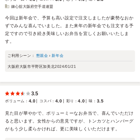
錬心舘大阪府空手道連盟
今回は新年会で、予算も高い設定で注文しましたが豪勢なおか
ずでみんな喜んでいました。また来年の新年会でも注文する予
定ですので引き続き美味しいお弁当を宜しくお願いいたしま
す。
ご利用シーン：
懇親会
›
新年会
大阪府大阪市平野区加美北
2024/01/21
3.5
4.0
4.0
4.0
3.5
ボリューム
：
コスパ
：
彩り
：
味
：
見た目が華やかで、ボリューミーなお弁当で、喜んでいただけ
ると思います。女性からの意見ですが、トンカツとハンバーグ
がもう少し柔らかければ、更に美味しくいただけます。