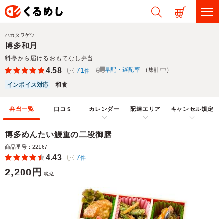
ハカタワゲツ
博多和月
料亭から届けるおもてなし弁当
4.58
71
早配・遅配率
-（集計中）
件
インボイス対応
和食
弁当一覧
口コミ
カレンダー
配達エリア
キャンセル規定
博多めんたい鰻重の二段御膳
商品番号：22167
4.43
7
件
2,200円
税込