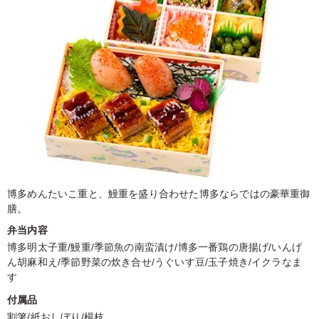
博多めんたいこ重と、鰻重を盛り合わせた博多ならではの豪華重御
膳。
弁当内容
博多明太子重/鰻重/季節魚の南蛮漬け/博多一番鶏の唐揚げ/いんげ
ん胡麻和え/季節野菜の炊き合せ/うぐいす豆/玉子焼き/イクラなま
す
付属品
割箸/紙おしぼり/楊枝