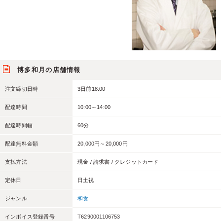
博多和月の店舗情報
注文締切日時
3日前18:00
配達時間
10:00～14:00
配達時間幅
60分
配達無料金額
20,000円～20,000円
支払方法
現金 / 請求書 / クレジットカード
定休日
日土祝
ジャンル
和食
インボイス登録番号
T6290001106753