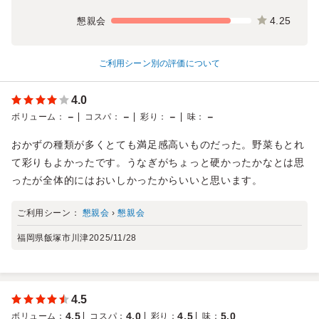
4.25
懇親会
ご利用シーン別の評価について
4.0
－
－
－
－
ボリューム
：
コスパ
：
彩り
：
味
：
おかずの種類が多くとても満足感高いものだった。野菜もとれ
て彩りもよかったです。うなぎがちょっと硬かったかなとは思
ったが全体的にはおいしかったからいいと思います。
ご利用シーン：
懇親会
›
懇親会
福岡県飯塚市川津
2025/11/28
4.5
4.5
4.0
4.5
5.0
ボリューム
：
コスパ
：
彩り
：
味
：