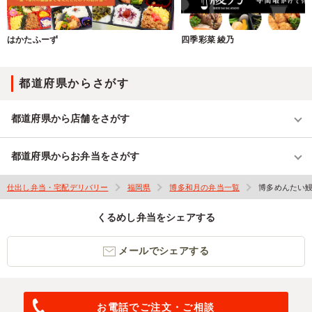
はかたふーず
四季彩菜 綾乃
都道府県からさがす
都道府県から店舗をさがす
都道府県からお弁当をさがす
仕出し弁当・宅配デリバリー
福岡県
博多和月の弁当一覧
博多めんたい
くるめし弁当をシェアする
メールでシェアする
お電話でご注文・ご相談