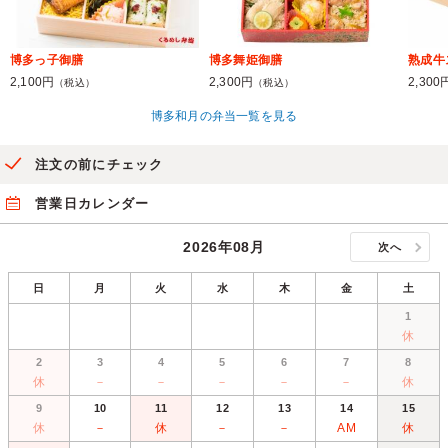
博多っ子御膳
博多舞姫御膳
熟成牛
2,100円
2,300円
2,300
（税込）
（税込）
博多和月の弁当一覧を見る
注文の前にチェック
営業日カレンダー
2026年08月
次へ
日
月
火
水
木
金
土
1
休
2
3
4
5
6
7
8
休
－
－
－
－
－
休
9
10
11
12
13
14
15
休
－
休
－
－
AM
休