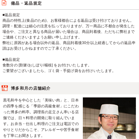
備品・返品規定
■返品規定
商品の特性上(食品のため)、お客様都合による返品は受け付けておりません。
調理・配達には細心の注意を払っておりますが、万一商品に不都合が発生した
場合や、ご注文と異なる商品が届いた場合は、商品到着後、ただちに弊社まで
ご連絡くださいますようお願い申し上げます。
弊社に原因がある場合以外の返品、商品到着後30分以上経過してからの返品申
請はお受けしかねますのでご了承ください。
■備品規定
食数分の [割箸/おしぼり/楊枝] をお付けいたします。
ご要望がございましたら、ゴミ袋・手提げ袋をお付けいたします。
博多和月の店舗紹介
黒毛和牛を中心とした「美味い肉」と、日本
の四季を感じる「季節の高級食材」にこだわ
った博多の料亭。調理長の足立さん率いる店
舗では、日々料理の開発に取り組んでいま
す。お弁当・仕出し料理のご注文は電話での
やりとりだからこそ、アレルギーや苦手食材
を丁寧にお聞きします。