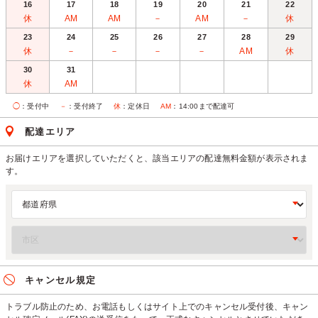
16
17
18
19
20
21
22
休
AM
AM
－
AM
－
休
23
24
25
26
27
28
29
休
－
－
－
－
AM
休
30
31
休
AM
◯
：受付中
－
：受付終了
休
：定休日
AM
：14:00まで配達可
配達エリア
お届けエリアを選択していただくと、該当エリアの配達無料金額が表示されま
す。
キャンセル規定
トラブル防止のため、お電話もしくはサイト上でのキャンセル受付後、キャン