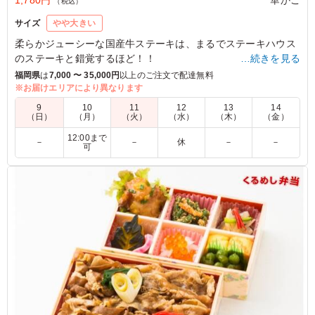
1,780円
華かご
（税込）
サイズ
やや大きい
柔らかジューシーな国産牛ステーキは、まるでステーキハウス
のステーキと錯覚するほど！！
…続きを見る
ご飯が進む魚の甘辛煮と共にご堪能ください。
福岡県
は
7,000 〜 35,000円
以上のご注文で配達無料
※お届けエリアにより異なります
※副菜は日替わりとなります。
9
10
11
12
13
14
（日）
（月）
（火）
（水）
（木）
（金）
5.0
12:00まで
－
－
休
－
－
可
お肉もお魚も両方味わえます。 特にお魚は甘辛くて美味
しく、ご飯がすすみます。 ほとんどのおかずが手作りで
どれも美味しく食べることができます。他のお弁当も食べ
てみたいと思います。
ご利用シーン：
懇親会
›
懇親会
福岡県古賀市中央
2026/01/21