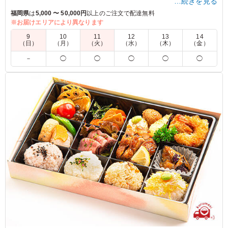
…続きを見る
福岡県
は
5,000 〜 50,000円
以上のご注文で配達無料
※お届けエリアにより異なります
5.0
東月隈東町自治会
大盛りを頼んだのですが、若い男性陣でも、お腹いっぱい
9
10
11
12
13
14
（日）
（月）
（火）
（水）
（木）
（金）
になったと言っていました。 年配の方や女性陣はちょっ
と多かったみたいでした。 でも味付けも良く、彩りも良
－
◯
◯
◯
◯
◯
く、やっぱりこのお弁当にして良かったです。
ご利用シーン：
懇親会
›
懇親会
福岡県福岡市博多区東月隈
2026/04/13