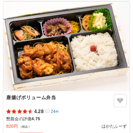
変好評で、何処のお弁当屋なのかと何人も方達から確認が
ありました。
ご利用シーン：
懇親会
›
懇親会
福岡県福岡市東区名島
2025/09/08
唐揚げボリューム弁当
4.28
24
件
懇親会の評価
4.75
820円
はかたふーず
（税込）