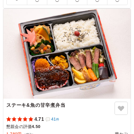
－
◯
◯
◯
◯
◯
きも割り箸も、蓋の内袋に入っており、事前準備が不必要
なのは大変ありがたいです。
ご利用シーン：
懇親会
›
懇親会
福岡県福岡市中央区渡辺通
2026/07/30
ステーキ&魚の甘辛煮弁当
4.71
41
件
懇親会の評価
4.50