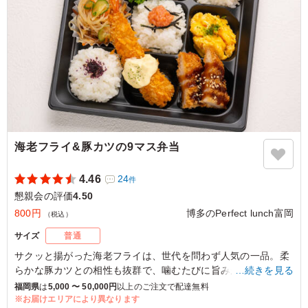
海老フライ&豚カツの9マス弁当
4.46
24
件
懇親会の評価
4.50
800円
博多のPerfect lunch富岡
（税込）
サイズ
普通
サクッと揚がった海老フライは、世代を問わず人気の一品。柔
らかな豚カツとの相性も抜群で、噛むたびに旨みが広がりま
…続きを見る
す。日替わりのサラダや煮物、2種の副菜で彩り豊かに仕上げ
福岡県
は
5,000 〜 50,000円
以上のご注文で配達無料
ており、ランチや特別な日のひとときにぴったりです。
※お届けエリアにより異なります