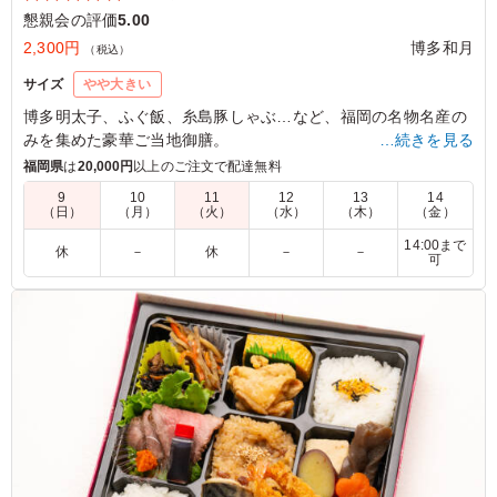
懇親会の評価
5.00
2,300円
博多和月
（税込）
サイズ
やや大きい
博多明太子、ふぐ飯、糸島豚しゃぶ…など、福岡の名物名産の
みを集めた豪華ご当地御膳。
…続きを見る
福岡県
は
20,000円
以上のご注文で配達無料
5.0
9
10
11
12
13
14
（日）
（月）
（火）
（水）
（木）
（金）
とにかく上品で、とてもきれいでした。色々な味が楽し
め、バランスよく味もどれも美味しかったです。
14:00まで
休
－
休
－
－
可
ご利用シーン：
懇親会
›
懇親会
福岡県北九州市若松区響町
2025/10/09