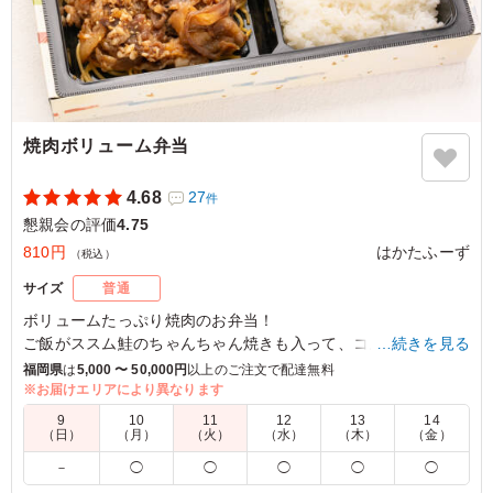
焼肉ボリューム弁当
4.68
27
件
懇親会の評価
4.75
810円
はかたふーず
（税込）
サイズ
普通
ボリュームたっぷり焼肉のお弁当！
ご飯がススム鮭のちゃんちゃん焼きも入って、コスパ◎
…続きを見る
福岡県
は
5,000 〜 50,000円
以上のご注文で配達無料
※お届けエリアにより異なります
4.5
名島体育協会
9
10
11
12
13
14
焼肉ボリューム弁当の皆さんの評価状況を確認して購入を
（日）
（月）
（火）
（水）
（木）
（金）
決めました。個人的には、値段以上の内容で美味しくてボ
－
◯
◯
◯
◯
◯
リュームがあるなと思いました。 また、皆さんからも大