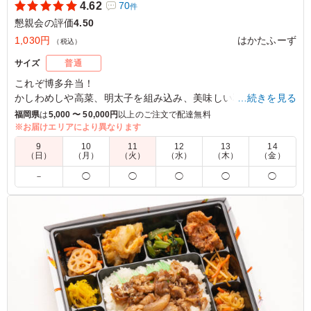
4.62
70
件
懇親会の評価
4.50
1,030円
はかたふーず
（税込）
サイズ
普通
これぞ博多弁当！
かしわめしや高菜、明太子を組み込み、美味しい和食を9マス
…続きを見る
に散りばめました。
福岡県
は
5,000 〜 50,000円
以上のご注文で配達無料
※お届けエリアにより異なります
4.5
家庭倫理の会 福岡市
9
10
11
12
13
14
（日）
（月）
（火）
（水）
（木）
（金）
おかずの味付けが丁度良いですね。暖かいおかずではない
－
◯
◯
◯
◯
◯
のに、全然不満ではなくお弁当のおかずとしては、めっち
ゃ良いのではと思いました。あと種類の多さがいいです
ね。できれば、おかずパターン違いの「博多筑前煮弁当タ
イプ2」などがあれば面白い。
ご利用シーン：
懇親会
›
懇親会
福岡県福岡市博多区博多駅前
2025/08/25