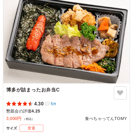
ご利用シーン：
懇親会
›
懇親会
福岡県福岡市博多区博多駅南
2025/11/16
博多が詰まったお弁当C
4.30
5
件
懇親会の評価
4.25
3,000円
食べちゃってんTOMY
（税込）
サイズ
普通