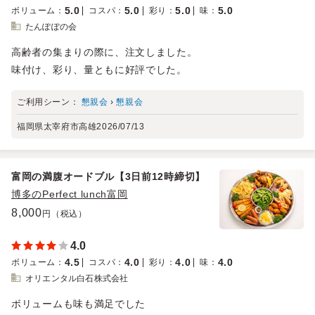
5.0
5.0
5.0
5.0
ボリューム
：
コスパ
：
彩り
：
味
：
たんぽぽの会
高齢者の集まりの際に、注文しました。
味付け、彩り、量ともに好評でした。
ご利用シーン：
懇親会
›
懇親会
福岡県太宰府市高雄
2026/07/13
富岡の満腹オードブル【3日前12時締切】
博多のPerfect lunch富岡
8,000
円（税込）
4.0
4.5
4.0
4.0
4.0
ボリューム
：
コスパ
：
彩り
：
味
：
オリエンタル白石株式会社
ボリュームも味も満足でした