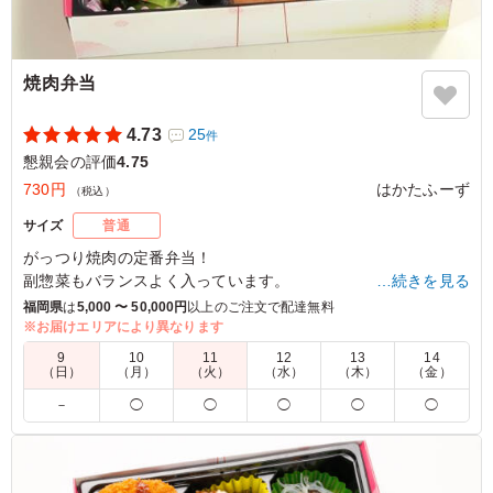
焼肉弁当
4.73
25
件
懇親会の評価
4.75
730円
はかたふーず
（税込）
サイズ
普通
がっつり焼肉の定番弁当！
副惣菜もバランスよく入っています。
…続きを見る
福岡県
は
5,000 〜 50,000円
以上のご注文で配達無料
※お届けエリアにより異なります
4.0
東月隈東町自治会
9
10
11
12
13
14
２番人気でした。若い人はこちらのお弁当を早々と取って
（日）
（月）
（火）
（水）
（木）
（金）
行ってたように思います。 味も良く、ボリュームも良か
－
◯
◯
◯
◯
◯
ったと思います。 以前からの値上げも分からないではな
いので、良い買い物をしたと思います。
ご利用シーン：
懇親会
›
懇親会