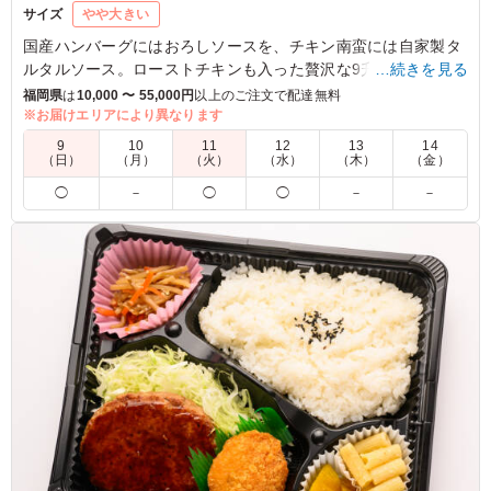
サイズ
やや大きい
国産ハンバーグにはおろしソースを、チキン南蛮には自家製タ
ルタルソース。ローストチキンも入った贅沢な9升弁当です。
…続きを見る
福岡県
は
10,000 〜 55,000円
以上のご注文で配達無料
※当店のだし巻きはザラメを使用していますので焦げが混入し
※お届けエリアにより異なります
ていますが品質上問題ございません。
9
10
11
12
13
14
（日）
（月）
（火）
（水）
（木）
（金）
5.0
和白東1-4 町内会
◯
－
◯
◯
－
－
ローストビーフとエビフライ同様 こちらも大好評！ ハン
バーグ とても柔らかい、チキン南蛮 タルタルソース、ロ
ーストチキン も それぞれ 味付けがよく、煮物も美味しか
ったです。和洋折衷で 色々と楽しめて好評でした。 また
次回の町内会のイベントでリピしようと思っています。
ご利用シーン：
懇親会
›
懇親会
福岡県福岡市東区和白東
2026/05/23