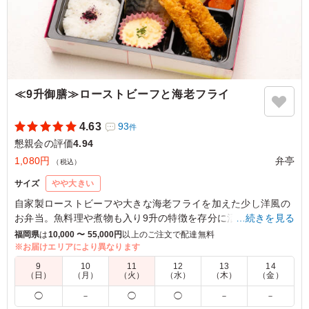
≪9升御膳≫ローストビーフと海老フライ
4.63
93
件
懇親会の評価
4.94
1,080円
弁亭
（税込）
サイズ
やや大きい
自家製ローストビーフや大きな海老フライを加えた少し洋風の
お弁当。魚料理や煮物も入り9升の特徴を存分に活かしており
…続きを見る
ます。
福岡県
は
10,000 〜 55,000円
以上のご注文で配達無料
※お届けエリアにより異なります
※当店のだし巻きはザラメを使用していますので焦げが混入し
9
10
11
12
13
14
ていますが品質上問題ございません。
（日）
（月）
（火）
（水）
（木）
（金）
◯
－
◯
◯
－
－
5.0