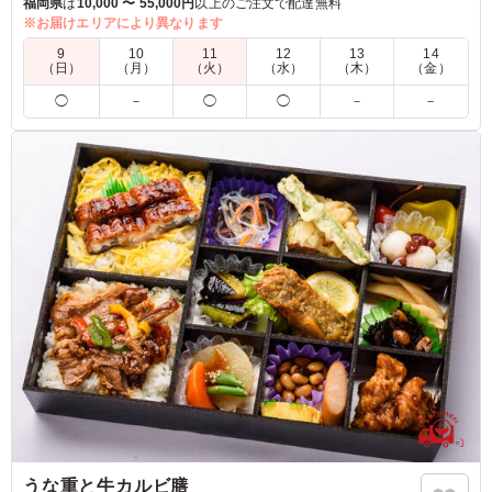
ご飯はおにぎりで食べやすく。白おにぎりと弁亭自慢の鶏飯の
福岡県
は
10,000 〜 55,000円
以上のご注文で配達無料
2種類でご用意しました。
※お届けエリアにより異なります
9
10
11
12
13
14
※当店のだし巻きはザラメを使用していますので焦げが混入し
（日）
（月）
（火）
（水）
（木）
（金）
ていますが品質上問題ございません。
◯
－
◯
◯
－
－
5.0
子供たちはとても美味しいと言って食べてました。 小学
生ぐらいまでなら量もちょうどいいと思います。 子供が
喜ぶ卵焼きや唐揚げが入ってて、おにぎりの大きさも満足
でした。
ご利用シーン：
懇親会
›
懇親会
福岡県朝倉市三奈木
2026/04/14
うな重と牛カルビ膳