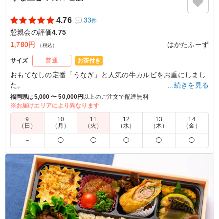
4.76
33
件
懇親会の評価
4.75
1,780円
はかたふーず
（税込）
お茶付き
サイズ
普通
おもてなしの定番「うなぎ」と人気の牛カルビをお重にしまし
た。
…続きを見る
隣の9マスには、和食を中心としたおかずをふんだんに盛り込
福岡県
は
5,000 〜 50,000円
以上のご注文で配達無料
んでおります。
※お届けエリアにより異なります
どうぞご賞味ください。
9
10
11
12
13
14
（日）
（月）
（火）
（水）
（木）
（金）
※容器が木目調のものに変更となっております。弁当内容は変
－
◯
◯
◯
◯
◯
わりません。
4.5
株式会社FIT'ｓ
うなぎと牛カルビがこのお値段で食べられるので、コスパ
はとても良いと思います。ボリューム満点で、いろいろな
味が楽しめたので、好評でした。またお願いしたいと思い
ます。