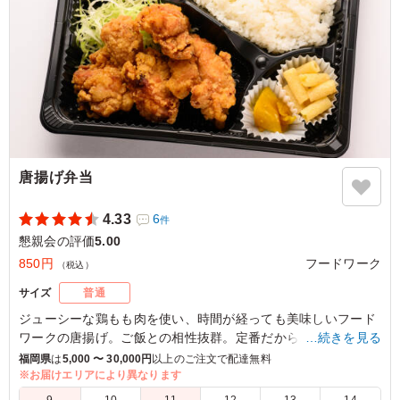
唐揚げ弁当
4.33
6
件
懇親会の評価
5.00
850円
フードワーク
（税込）
サイズ
普通
ジューシーな鶏もも肉を使い、時間が経っても美味しいフード
ワークの唐揚げ。ご飯との相性抜群。定番だからこそ使いやす
…続きを見る
い、ぜひ会議やロケでご利用ください。
福岡県
は
5,000 〜 30,000円
以上のご注文で配達無料
※お届けエリアにより異なります
5.0
アットホームワーク