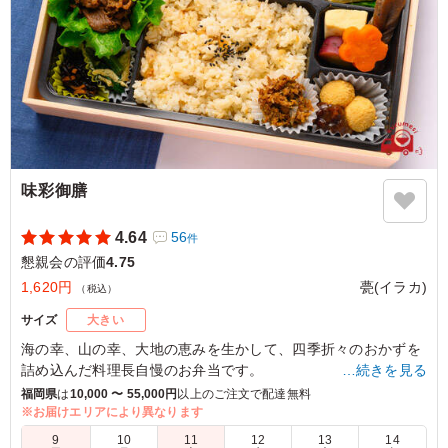
ご利用シーン：
懇親会
›
懇親会
福岡県福岡市博多区博多駅東
2025/06/04
味彩御膳
4.64
56
件
懇親会の評価
4.75
1,620円
甍(イラカ)
（税込）
サイズ
大きい
海の幸、山の幸、大地の恵みを生かして、四季折々のおかずを
詰め込んだ料理長自慢のお弁当です。
…続きを見る
福岡県
は
10,000 〜 55,000円
以上のご注文で配達無料
※「エビとマッシュルームグラタン」は時期によって「さとい
※お届けエリアにより異なります
ものしんじょう」でのご納品となります。
9
10
11
12
13
14