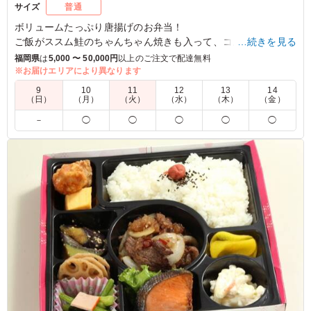
サイズ
普通
ボリュームたっぷり唐揚げのお弁当！
ご飯がススム鮭のちゃんちゃん焼きも入って、コスパ◎
…続きを見る
福岡県
は
5,000 〜 50,000円
以上のご注文で配達無料
※お届けエリアにより異なります
5.0
9
10
11
12
13
14
懇親会でからあげ弁当をいただきました。 ジューシーで
（日）
（月）
（火）
（水）
（木）
（金）
冷めても美味しかったです。しっかり味付けがされていて
－
◯
◯
◯
◯
◯
ご飯との相性も抜群でした。 副菜に鮭が入っており魚好
きな私は嬉しかったですね！ 丁寧な配送と対応も素晴ら
しかったです。
ご利用シーン：
懇親会
›
懇親会
福岡県福岡市博多区博多駅前
2025/04/19