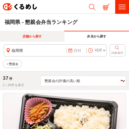
福岡県 - 懇親会弁当ランキング
店舗から探す
弁当から探す
福岡県
日付
詳細条件
懇親会
37
件
1～
20
件を表示