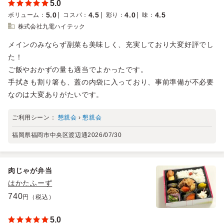
5.0
5.0
4.5
4.0
4.5
ボリューム
：
コスパ
：
彩り
：
味
：
株式会社九電ハイテック
メインのみならず副菜も美味しく、充実しており大変好評でし
た！
ご飯やおかずの量も適当でよかったです。
手拭きも割り箸も、蓋の内袋に入っており、事前準備が不必要
なのは大変ありがたいです。
ご利用シーン：
懇親会
›
懇親会
福岡県福岡市中央区渡辺通
2026/07/30
肉じゃが弁当
はかたふーず
740
円（税込）
5.0