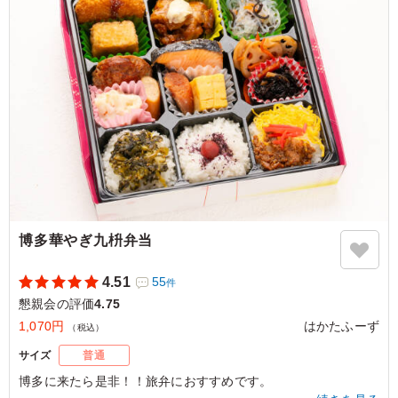
福岡県福岡市博多区東月隈
2026/06/01
博多華やぎ九枡弁当
4.51
55
件
懇親会の評価
4.75
1,070円
はかたふーず
（税込）
サイズ
普通
博多に来たら是非！！旅弁におすすめです。