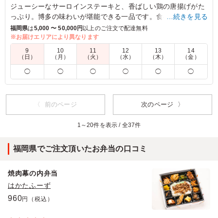
ジューシーなサーロインステーキと、香ばしい鶏の唐揚げがた
っぷり。博多の味わいが堪能できる一品です。食べちゃってん
…続きを見る
TOMY自慢のがめ煮や色鮮やしい副菜と共に、バランスの取れ
福岡県
は
5,000 〜 50,000円
以上のご注文で配達無料
たお弁当をお楽しみいただけます。お出かけや忙しい日常にぴ
※お届けエリアにより異なります
ったりです。
9
10
11
12
13
14
（日）
（月）
（火）
（水）
（木）
（金）
4.0
トヨタ自動車九州株式会社
◯
◯
◯
◯
◯
◯
少し濃いめのしっかりした味付けで美味しくいただきまし
た。 付け合わせの蓮根などはシャキシャキであっさり！
他のおかずとの相性もよいかと思います。 野菜キライの
〈 前のページ
次のページ 〉
同僚からも高評価でした。 お肉が少し固かったのは残念
でしたが、脂っこくない方が好きなかたには良いかと。
1～20件を表示 / 全37件
ニンニクチップ乗ってるのは好き嫌いが別れるところ。
福岡県でご注文頂いたお弁当の口コミ
ご利用シーン：
懇親会
›
懇親会
福岡県宮若市上有木
2023/06/30
焼肉幕の内弁当
はかたふーず
960
円（税込）