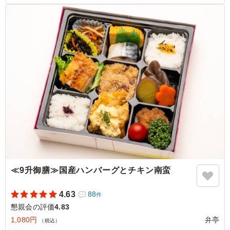
和白東1-4 町内会
9マス 弁当は食べやすいし、見た目も鮮やかで大好評でし
た。 ローストビーフは 厚切り 3枚も、 エビフライは 画像
よりも小さかったので少し残念な気もしましたが、 煮物
や だし巻き全般において 味付けもgood！ また町内会のイ
ベントでリピしようと思っています。
ご利用シーン：
懇親会
›
懇親会
福岡県福岡市東区和白東
2026/05/23
≪9升御膳≫国産ハンバーグとチキン南蛮
4.63
88
件
懇親会の評価
4.83
1,080円
弁亭
（税込）