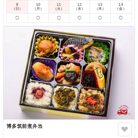
9
10
11
12
13
14
（日）
（月）
（火）
（水）
（木）
（金）
4.0
南ヶ丘保育園
◯
◯
◯
◯
◯
◯
エビフライと豚カツで人気でした。
ご利用シーン：
懇親会
›
懇親会
福岡県大野城市牛頸
2026/06/01
博多筑前煮弁当