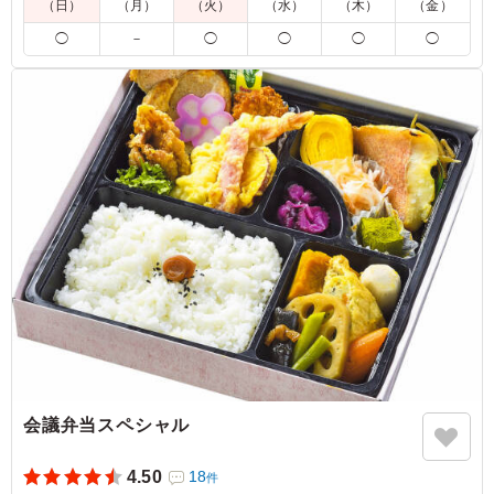
（日）
（月）
（火）
（水）
（木）
（金）
4.5
株式会社アトム警備保障
◯
－
◯
◯
◯
◯
中身が豊富で、飽きずに最後まで楽しめる 内容になって
いた！ 集まりでご用意したのですが、急遽お休みの方が
おられて1個余ったのですが、争奪戦になりジャンケンを
してましたよ笑 箱を開けた瞬間の皆さんの歓声をお伝え
したかったです！！次回もリピートしたいお弁当でした。
ありがとうございました。
ご利用シーン：
懇親会
›
懇親会
福岡県福岡市東区箱崎
2024/12/10
会議弁当スペシャル
4.50
18
件