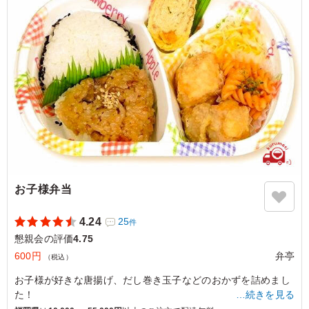
ご利用シーン：
懇親会
›
懇親会
福岡県福岡市博多区博多駅南
2025/05/30
お子様弁当
4.24
25
件
懇親会の評価
4.75
600円
弁亭
（税込）
お子様が好きな唐揚げ、だし巻き玉子などのおかずを詰めまし
た！
…続きを見る