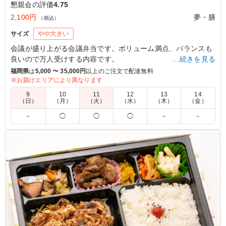
懇親会の評価
4.75
2,100円
夢・膳
（税込）
サイズ
やや大きい
会議が盛り上がる会議弁当です。ボリューム満点、バランスも
良いので万人受けする内容です。
…続きを見る
福岡県
は
5,000 〜 35,000円
以上のご注文で配達無料
※お届けエリアにより異なります
5.0
株式会社豊通マシナリー
9
10
11
12
13
14
おかずが豊富でおなか一杯になりました、食べる時間が少
（日）
（月）
（火）
（水）
（木）
（金）
し遅くなったので若い子たちはレンチンして食べたらもっ
－
◯
◯
◯
－
－
とおいしいですよと言われ やってみるともっとおいしく
なり全員大変満足して頂きました、ありがとうございまし
た。
ご利用シーン：
懇親会
›
懇親会
福岡県宮若市下有木
2024/11/16