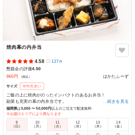
焼肉幕の内弁当
4.58
127
件
懇親会の評価
4.50
960円
はかたふーず
（税込）
サイズ
やや大きい
ご飯の上に焼肉がのったインパクトのあるお弁当！
副菜も充実の幕の内弁当です。
…続きを見る
福岡県
は
5,000 〜 50,000円
以上のご注文で配達無料
※お届けエリアにより異なります
5.0
株式会社九電ハイテック
9
10
11
12
13
14
メインのみならず副菜も美味しく、充実しており大変好評
（日）
（月）
（火）
（水）
（木）
（金）
でした！ ご飯やおかずの量も適当でよかったです。 手拭