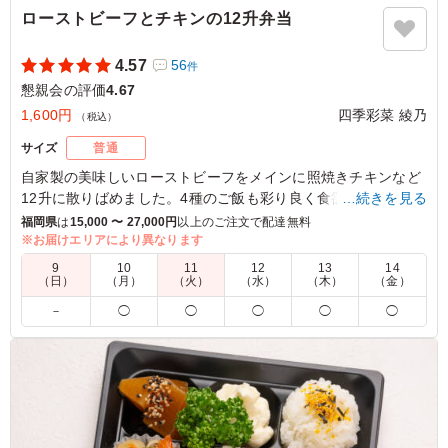
ローストビーフとチキンの12升弁当
4.57
56
件
懇親会の評価
4.67
1,600円
四季彩菜 綾乃
（税込）
サイズ
普通
自家製の美味しいローストビーフをメインに照焼きチキンなど
12升に散りばめました。4種のご飯も彩り良く食欲が旺盛にな
…続きを見る
ります！おもてなしやイベントにもぜひご利用下さい。
福岡県
は
15,000 〜 27,000円
以上のご注文で配達無料
※お届けエリアにより異なります
5.0
9
10
11
12
13
14
（日）
（月）
（火）
（水）
（木）
（金）
ご飯も色々な味が入っていて、飽きないと思います。チキ
－
◯
◯
◯
◯
◯
ンもローストビーフの肉も柔らかくて食べやすいです。
価格はとても安いという感じではないですが、入っている
食材をみると想定内だと思いました。
ご利用シーン：
懇親会
›
懇親会
福岡県福岡市博多区博多駅前
2026/05/31