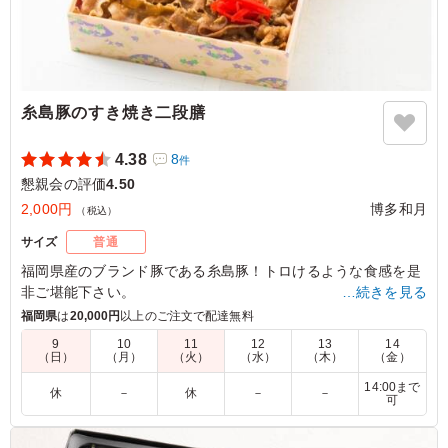
糸島豚のすき焼き二段膳
4.38
8
件
懇親会の評価
4.50
2,000円
博多和月
（税込）
サイズ
普通
福岡県産のブランド豚である糸島豚！トロけるような食感を是
非ご堪能下さい。
…続きを見る
福岡県
は
20,000円
以上のご注文で配達無料
4.5
9
10
11
12
13
14
（日）
（月）
（火）
（水）
（木）
（金）
とにかくメインのおかずがとても美味しかったです。副菜
も綺麗な彩りで上品な味付けでした。また二段膳というと
14:00まで
休
－
休
－
－
可
ころもワクワク感も増してよかったです。他の種類も試し
てみたいです。