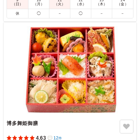
9
10
11
12
13
14
（日）
（月）
（火）
（水）
（木）
（金）
フードワークさんのからあげお弁当を懇親会用に用意しま
休
◯
－
◯
－
－
したが、見た目の彩りもよく、ボリュームもあって参加者
から大変好評でした。味付けもちょうどよく、定評のある
味付けでシンプルイズベストで、どの年代の方にも喜ばれ
ました。準備もスムーズで安心感がありました。
ご利用シーン：
懇親会
›
懇親会
福岡県福岡市博多区博多駅南
2025/05/30
博多舞姫御膳
4.63
12
件