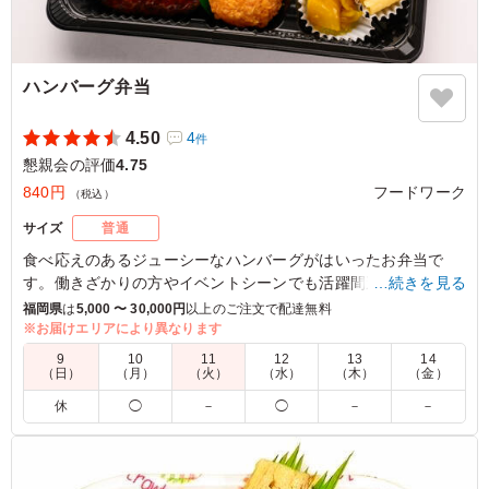
ハンバーグ弁当
4.50
4
件
懇親会の評価
4.75
840円
フードワーク
（税込）
サイズ
普通
食べ応えのあるジューシーなハンバーグがはいったお弁当で
す。働きざかりの方やイベントシーンでも活躍間違いなし！ご
…続きを見る
飯増量も対応中！
福岡県
は
5,000 〜 30,000円
以上のご注文で配達無料
※お届けエリアにより異なります
4.5
アットホームワーク
9
10
11
12
13
14
（日）
（月）
（火）
（水）
（木）
（金）
フードワークさんのハンバーグお弁当を懇親会用に用意し
休
◯
－
◯
－
－
ましたが、見た目の彩りもよく、ボリュームもあって参加
者から大変好評でした。味付けもちょうどよく、とてもバ
ランスの取れた内容で、どの年代の方にも喜ばれました。
準備もスムーズで安心感がありました。