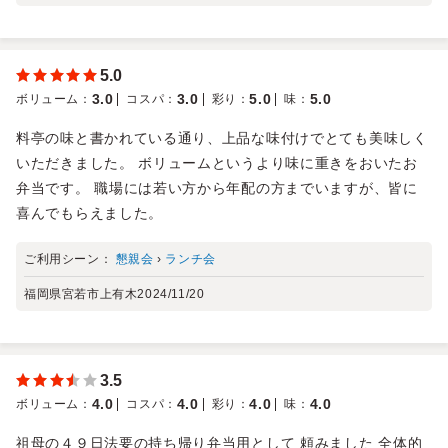
5.0
3.0
3.0
5.0
5.0
ボリューム
：
コスパ
：
彩り
：
味
：
料亭の味と書かれている通り、上品な味付けでとても美味しく
いただきました。 ボリュームというより味に重きをおいたお
弁当です。 職場には若い方から年配の方までいますが、皆に
喜んでもらえました。
ご利用シーン：
懇親会
›
ランチ会
福岡県宮若市上有木
2024/11/20
3.5
4.0
4.0
4.0
4.0
ボリューム
：
コスパ
：
彩り
：
味
：
祖母の４９日法要の持ち帰り弁当用として 頼みました 全体的