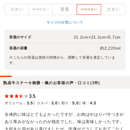
小さい
普通
大きい
やや小さい
やや大きい
サイズの分類について
21.2cm×21.2cm×5.7cm
容器のサイズ
約2,220ml
容器の容量
※こちらの容器は形状の特徴から、調整して容量を査定していま
す。
熟成牛ステーキ御膳・楓のお客様の声・口コミ(3件)
3.5
3.5
3.0
5.0
4.5
ボリューム
：
コスパ
：
彩り
：
味
：
全体的に味はとてもよかったですが...お肉はやはりパサつきが
あり厚みがなかったのが残念でした。味は美味しかったです。
大好きな貝があり喜びましたが、中身がどうしても出てこなく