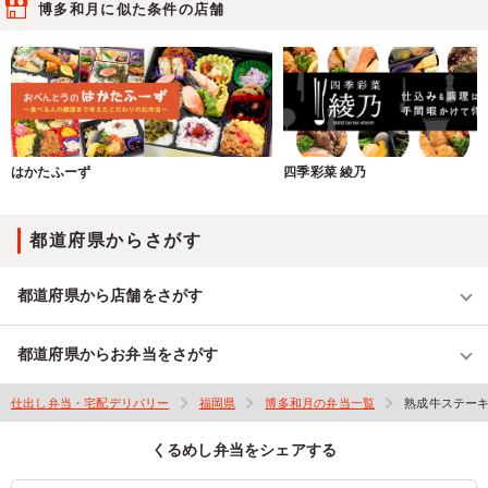
博多和月に似た条件の店舗
はかたふーず
四季彩菜 綾乃
都道府県からさがす
都道府県から店舗をさがす
都道府県からお弁当をさがす
仕出し弁当・宅配デリバリー
福岡県
博多和月の弁当一覧
熟成牛ステー
くるめし弁当をシェアする