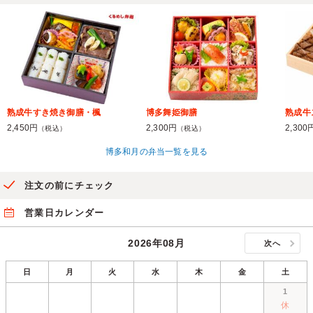
熟成牛すき焼き御膳・楓
博多舞姫御膳
熟成牛
2,450円
2,300円
2,300
（税込）
（税込）
博多和月の弁当一覧を見る
注文の前にチェック
営業日カレンダー
2026年08月
次へ
日
月
火
水
木
金
土
1
休