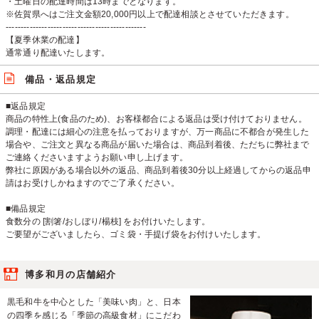
・土曜日の配達時間は13時までとなります。
※佐賀県へはご注文金額20,000円以上で配達相談とさせていただきます。
-----------------------------------------------
【夏季休業の配達】
通常通り配達いたします。
備品・返品規定
■返品規定
商品の特性上(食品のため)、お客様都合による返品は受け付けておりません。
調理・配達には細心の注意を払っておりますが、万一商品に不都合が発生した
場合や、ご注文と異なる商品が届いた場合は、商品到着後、ただちに弊社まで
ご連絡くださいますようお願い申し上げます。
弊社に原因がある場合以外の返品、商品到着後30分以上経過してからの返品申
請はお受けしかねますのでご了承ください。
■備品規定
食数分の [割箸/おしぼり/楊枝] をお付けいたします。
ご要望がございましたら、ゴミ袋・手提げ袋をお付けいたします。
博多和月の店舗紹介
黒毛和牛を中心とした「美味い肉」と、日本
の四季を感じる「季節の高級食材」にこだわ