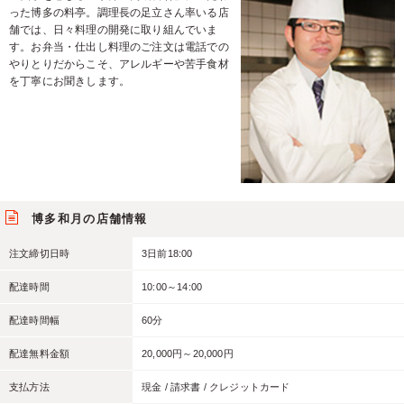
った博多の料亭。調理長の足立さん率いる店
舗では、日々料理の開発に取り組んでいま
す。お弁当・仕出し料理のご注文は電話での
やりとりだからこそ、アレルギーや苦手食材
を丁寧にお聞きします。
博多和月の店舗情報
注文締切日時
3日前18:00
配達時間
10:00～14:00
配達時間幅
60分
配達無料金額
20,000円～20,000円
支払方法
現金 / 請求書 / クレジットカード