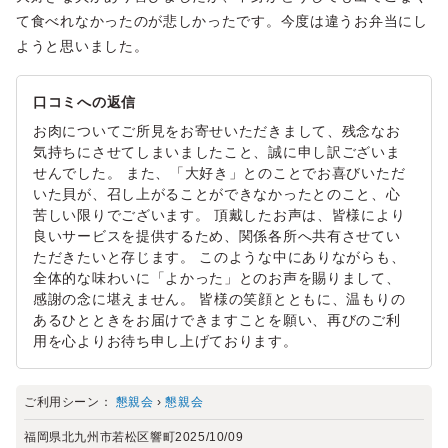
て食べれなかったのが悲しかったです。今度は違うお弁当にし
ようと思いました。
口コミへの返信
お肉についてご所見をお寄せいただきまして、残念なお
気持ちにさせてしまいましたこと、誠に申し訳ございま
せんでした。 また、「大好き」とのことでお喜びいただ
いた貝が、召し上がることができなかったとのこと、心
苦しい限りでございます。 頂戴したお声は、皆様により
良いサービスを提供するため、関係各所へ共有させてい
ただきたいと存じます。 このような中にありながらも、
全体的な味わいに「よかった」とのお声を賜りまして、
感謝の念に堪えません。 皆様の笑顔とともに、温もりの
あるひとときをお届けできますことを願い、再びのご利
用を心よりお待ち申し上げております。
ご利用シーン：
懇親会
›
懇親会
福岡県北九州市若松区響町
2025/10/09