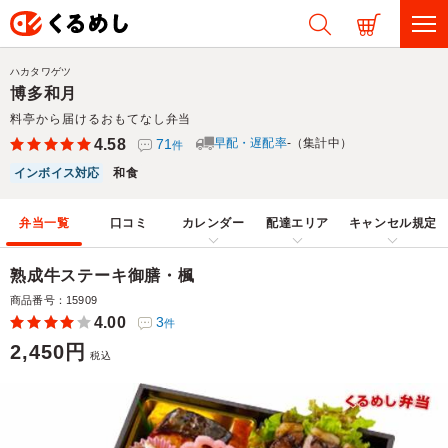
ハカタワゲツ
博多和月
料亭から届けるおもてなし弁当
4.58
71
早配・遅配率
-（集計中）
件
インボイス対応
和食
弁当一覧
口コミ
カレンダー
配達エリア
キャンセル規定
熟成牛ステーキ御膳・楓
商品番号：15909
4.00
3
件
2,450円
税込