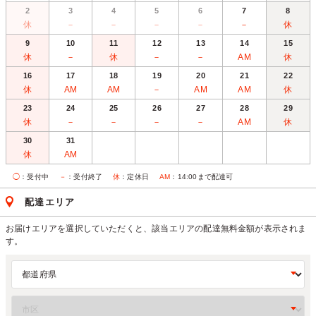
2
3
4
5
6
7
8
休
－
－
－
－
－
休
9
10
11
12
13
14
15
休
－
休
－
－
AM
休
16
17
18
19
20
21
22
休
AM
AM
－
AM
AM
休
23
24
25
26
27
28
29
休
－
－
－
－
AM
休
30
31
休
AM
◯
：受付中
－
：受付終了
休
：定休日
AM
：14:00まで配達可
配達エリア
お届けエリアを選択していただくと、該当エリアの配達無料金額が表示されま
す。