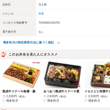
定休日
日土祝
ジャンル
和食
インボイス登録番号
T6290001106753
電子発行可
なし
博多和月の特定商取引法に基づく表記
このお弁当を見た人にオススメ
熟成牛ステーキ御膳・藤
あつあつ熟成牛ステーキ重
2,300円
2,650円
3,500円
（税込）
（税込）
（税込）
博多和月
博多和月
博多和月