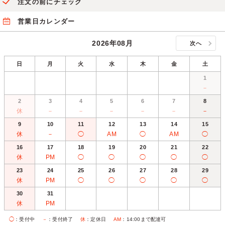
注文の前にチェック
営業日カレンダー
2026年08月
次へ
日
月
火
水
木
金
土
1
－
2
3
4
5
6
7
8
休
－
－
－
－
－
－
9
10
11
12
13
14
15
休
－
◯
AM
◯
AM
◯
16
17
18
19
20
21
22
休
PM
◯
◯
◯
◯
◯
23
24
25
26
27
28
29
休
PM
◯
◯
◯
◯
◯
30
31
休
PM
◯
：受付中
－
：受付終了
休
：定休日
AM
：14:00まで配達可