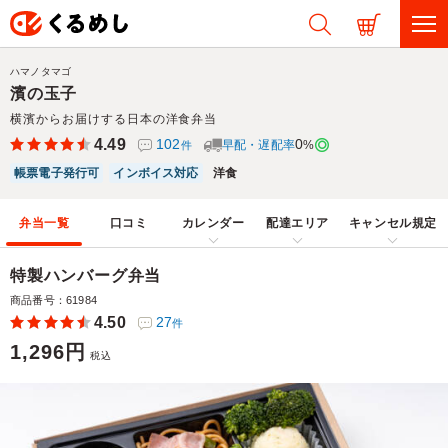
ハマノタマゴ
濱の玉子
横濱からお届けする日本の洋食弁当
4.49
102
0
早配・遅配率
%
件
帳票電子発行可
インボイス対応
洋食
弁当一覧
口コミ
カレンダー
配達エリア
キャンセル規定
特製ハンバーグ弁当
商品番号：61984
4.50
27
件
1,296円
税込