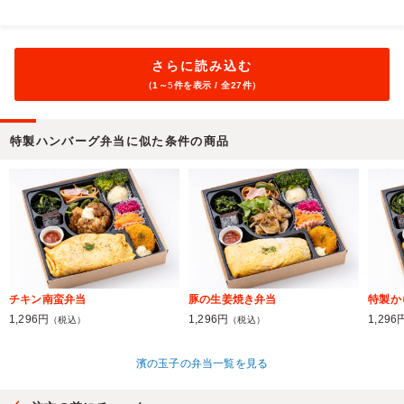
さらに読み込む
（1～
5
件を表示 / 全27件）
特製ハンバーグ弁当に似た条件の商品
チキン南蛮弁当
豚の生姜焼き弁当
特製か
1,296円
1,296円
1,296
（税込）
（税込）
濱の玉子の弁当一覧を見る