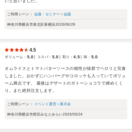
いと思いました。
ご利用シーン：
会議・セミナー
›
会議
神奈川県横浜市港北区新横浜
2026/06/29
4.5
5.0
5.0
4.5
5.0
ボリューム
：
コスパ
：
彩り
：
味
：
オムライスとトマトバターソースの相性が抜群でペロリと完食
しました。おかずにハンバーグやコロッケも入っていてボリュ
ーム満点です。 最後はデザートのガトーショコラで締めくく
り。また絶対注文します。
ご利用シーン：
イベント運営
›
展示会
神奈川県横浜市西区みなとみらい
2026/06/24