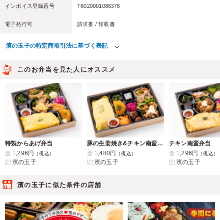
インボイス登録番号
T6020001086378
電子発行可
請求書 / 領収書
濱の玉子の特定商取引法に基づく表記
このお弁当を見た人にオススメ
特製からあげ弁当
豚の生姜焼き&チキン南蛮弁当
チキン南蛮弁当
1,296円
1,480円
1,296円
（税込）
（税込）
（税込）
濱の玉子
濱の玉子
濱の玉子
濱の玉子に似た条件の店舗