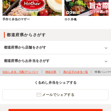
手作り弁当のマザー
ロケ弁魂
都道府県からさがす
都道府県から店舗をさがす
都道府県からお弁当をさがす
仕出し弁当・宅配デリバリー
神奈川県
濱の玉子の弁当一覧
特製ハンバ
くるめし弁当をシェアする
メールでシェアする