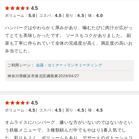
4.5
5.0
4.5
4.5
4.0
ボリューム
：
コスパ
：
彩り
：
味
：
ハンバーグはやわらかく厚みがあり、噛むたびに肉汁が広がっ
てとても美味しかったです。 ソースもコクがありました。 副
菜も丁寧に作られていて全体の完成度が高く、満足度の高いお
弁当でした。
ご利用シーン：
会議・セミナー
›
ランチミーティング
神奈川県横浜市港北区綱島東
2026/04/27
4.5
4.5
4.5
4.5
4.5
ボリューム
：
コスパ
：
彩り
：
味
：
オムライスにハンバーグ、嫌いな方がいないのではないかとい
う鉄板メニューで、３種類頼んだ中でもやはり1番人気でし
た。彩りもよく、ボリュームもあり、デザートのガトーショコ