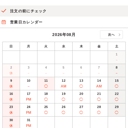
注文の前にチェック
営業日カレンダー
2026年08月
次へ
日
月
火
水
木
金
土
1
－
2
3
4
5
6
7
8
休
－
－
－
－
－
－
9
10
11
12
13
14
15
休
－
◯
AM
◯
AM
◯
16
17
18
19
20
21
22
休
PM
◯
◯
◯
◯
◯
23
24
25
26
27
28
29
休
PM
◯
◯
◯
◯
◯
30
31
休
PM