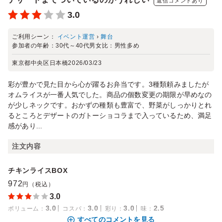
返信コメントあり
3.0
ご利用シーン：
イベント運営
›
舞台
参加者の年齢：
30代～40代
男女比：
男性多め
東京都中央区日本橋
2026/03/23
彩が豊かで見た目から心が躍るお弁当です。3種類頼みましたが
オムライスが一番人気でした。商品の個数変更の期限が早めなの
が少しネックです。おかずの種類も豊富で、野菜がしっかりとれ
るところとデザートのガトーショコラまで入っているため、満足
感があり...
注文内容
チキンライスBOX
972
円（税込）
3.0
3.0
3.0
3.0
2.5
ボリューム
：
コスパ
：
彩り
：
味
：
すべてのコメントを見る