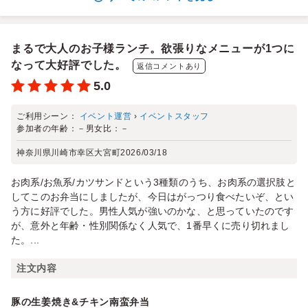
まるで大人のお子様ランチ。欲張りなメニューが1つに
なって大好評でした。
返信コメントあり
5.0
ご利用シーン：
イベント運営
›
イベントスタッフ
参加者の年齢：
－
男女比：
－
神奈川県川崎市幸区大宮町
2026/03/18
お肉系/お魚系/カツサンドという3種類のうち、お肉系の選択肢と
してこのお弁当にしましたが、今日はがっつり食べたいぞ、とい
う方に好評でした。男性人気が強いのかな、と思っていたのです
が、意外と年齢・性別関係なく人気で、1番早くに売り切れまし
た。...
注文内容
豚の生姜焼き&チキン南蛮弁当