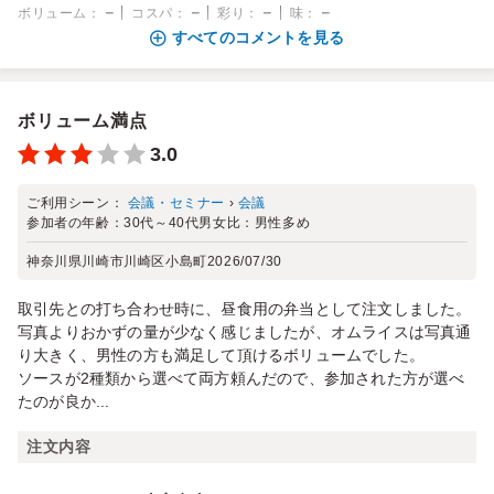
－
－
－
－
ボリューム
：
コスパ
：
彩り
：
味
：
すべてのコメントを見る
ボリューム満点
3.0
ご利用シーン：
会議・セミナー
›
会議
参加者の年齢：
30代～40代
男女比：
男性多め
神奈川県川崎市川崎区小島町
2026/07/30
取引先との打ち合わせ時に、昼食用の弁当として注文しました。
写真よりおかずの量が少なく感じましたが、オムライスは写真通
り大きく、男性の方も満足して頂けるボリュームでした。
ソースが2種類から選べて両方頼んだので、参加された方が選べ
たのが良か...
注文内容