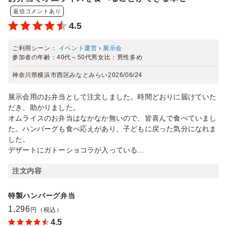
返信コメントあり
4.5
ご利用シーン：
イベント運営
›
展示会
参加者の年齢：
40代～50代
男女比：
男性多め
神奈川県横浜市西区みなとみらい
2026/06/24
展示会用のお弁当として注文しました。時間どおりに届けていた
だき、助かりました。
オムライスのお弁当はなかなか無いので、皆喜んで食べていまし
た。ハンバーグも食べ応えがあり、子どもに戻った気分になれま
した。
デザートにガトーショコラが入っている...
注文内容
特製ハンバーグ弁当
1,296
円（税込）
4.5