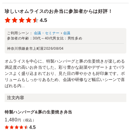
珍しいオムライスのお弁当に参加者からは好評！
4.5
ご利用シーン：
会議・セミナー
›
会議
参加者の年齢：
30代～40代
男女比：
男性多め
神奈川県鎌倉市上町屋
2026/08/04
オムライスを中心に、特製ハンバーグと豚の生姜焼きが楽しめる
満足度の高いお弁当でした。彩り豊かな副菜やデザートまでバラ
ンスよく盛り込まれており、見た目の華やかさも好印象です。ボ
リュームもしっかりあるため、会議や研修など幅広いシーンで喜
ばれる内...
注文内容
特製ハンバーグ&豚の生姜焼き弁当
1,480
円（税込）
4.5