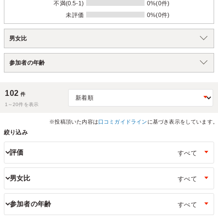
不満(0.5-1)
0%(0件)
未評価
0%(0件)
男女比
参加者の年齢
102
件
1～
20
件を表示
※投稿頂いた内容は
口コミガイドライン
に基づき表示をしています。
絞り込み
評価
男女比
参加者の年齢