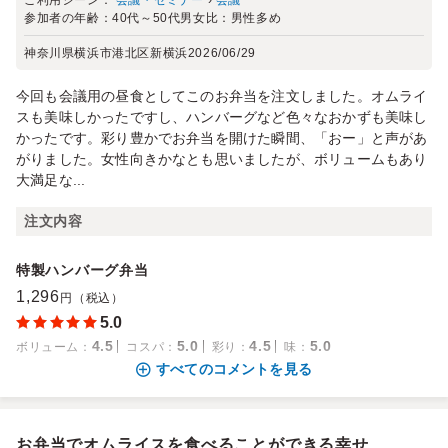
ご利用シーン：
会議・セミナー
›
会議
参加者の年齢：
40代～50代
男女比：
男性多め
神奈川県横浜市港北区新横浜
2026/06/29
今回も会議用の昼食としてこのお弁当を注文しました。オムライ
スも美味しかったですし、ハンバーグなど色々なおかずも美味し
かったです。彩り豊かでお弁当を開けた瞬間、「おー」と声があ
がりました。女性向きかなとも思いましたが、ボリュームもあり
大満足な...
注文内容
特製ハンバーグ弁当
1,296
円（税込）
5.0
4.5
5.0
4.5
5.0
ボリューム
：
コスパ
：
彩り
：
味
：
すべてのコメントを見る
お弁当でオムライスを食べることができる幸せ