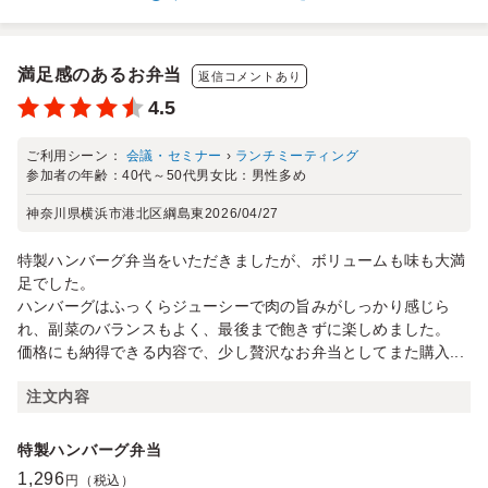
満足感のあるお弁当
返信コメントあり
4.5
ご利用シーン：
会議・セミナー
›
ランチミーティング
参加者の年齢：
40代～50代
男女比：
男性多め
神奈川県横浜市港北区綱島東
2026/04/27
特製ハンバーグ弁当をいただきましたが、ボリュームも味も大満
足でした。
ハンバーグはふっくらジューシーで肉の旨みがしっかり感じら
れ、副菜のバランスもよく、最後まで飽きずに楽しめました。
価格にも納得できる内容で、少し贅沢なお弁当としてまた購入...
注文内容
特製ハンバーグ弁当
1,296
円（税込）