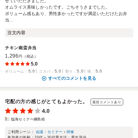
せていただきました。
オムライス美味しかったです。ごちそうさまでした。
ボリューム感もあり、男性多かったですが満足いただけたお弁
当...
注文内容
チキン南蛮弁当
1,296
円（税込）
5.0
5.0
5.0
5.0
5.0
ボリューム
：
コスパ
：
彩り
：
味
：
すべてのコメントを見る
宅配の方の感じがとてもよかった。
返信コメントあり
4.0
臨海セミナー綱島校
ご利用シーン：
会議・セミナー
›
研修
参加者の年齢：
20代～30代
男女比：
男女混合