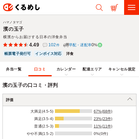
ハマノタマゴ
濱の玉子
横濱からお届けする日本の洋食弁当
4.49
102
0
早配・遅配率
%
件
帳票電子発行可
インボイス対応
洋食
弁当一覧
口コミ
カレンダー
配達エリア
キャンセル規定
濱の玉子の口コミ・評判
評価
大満足(4.5-5)
67%(68件)
満足(3.5-4)
23%(23件)
普通(2.5-3)
11%(11件)
やや不満(1.5-2)
0%(0件)