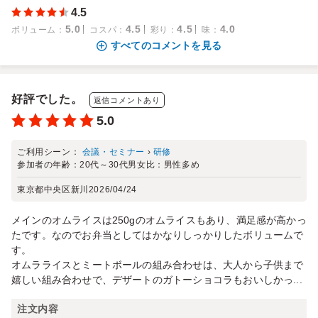
4.5
5.0
4.5
4.5
4.0
ボリューム
：
コスパ
：
彩り
：
味
：
すべてのコメントを見る
好評でした。
返信コメントあり
5.0
ご利用シーン：
会議・セミナー
›
研修
参加者の年齢：
20代～30代
男女比：
男性多め
東京都中央区新川
2026/04/24
メインのオムライスは250gのオムライスもあり、満足感が高かっ
たです。なのでお弁当としてはかなりしっかりしたボリュームで
す。
オムラライスとミートボールの組み合わせは、大人から子供まで
嬉しい組み合わせで、デザートのガトーショコラもおいしかっ...
注文内容