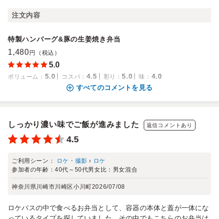
注文内容
特製ハンバーグ&豚の生姜焼き弁当
1,480
円（税込）
5.0
5.0
4.5
5.0
4.0
ボリューム
：
コスパ
：
彩り
：
味
：
すべてのコメントを見る
しっかり濃い味でご飯が進みました
返信コメントあり
4.5
ご利用シーン：
ロケ・撮影
›
ロケ
参加者の年齢：
40代～50代
男女比：
男女混合
神奈川県川崎市川崎区小川町
2026/07/08
ロケバスの中で食べるお弁当として、容器の本体と蓋が一体にな
っているタイプを探していました。その中でもこちらのお弁当は