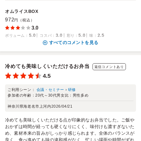
オムライスBOX
972
円（税込）
3.0
5.0
3.0
5.0
2.5
ボリューム
：
コスパ
：
彩り
：
味
：
すべてのコメントを見る
冷めても美味しくいただけるお弁当
返信コメントあり
4.5
ご利用シーン：
会議・セミナー
›
研修
参加者の年齢：
20代～30代
男女比：
男性多め
神奈川県海老名市上河内
2026/04/21
冷めても美味しくいただける点が印象的なお弁当でした。ご飯や
おかずは時間が経っても硬くなりにくく、味付けも濃すぎないた
め、素材本来の旨みがしっかり感じられます。全体のバランスが
良く、食べ進めても味の違和感がなく、忙しい場面や時間がずれ