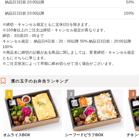
納品日3日前 20:00以降
50%
納品日2日前 20:00以降
100%
※締切・キャンセル規定ともに定休(日)を除きます。
※100食以上のご注文は締切・キャンセル規定が異なります。
締切：3日前20：00まで
キャンセル規定： 納品日4日前：20：00以降 50% 納品日3日前：20:00以降
100%
※商品名に締切の記載がある商品に関しましては、変更締切・キャンセル規定
ともにそちらに準じます。
※ご注文状況によって早期に締め切らせて頂く場合がございます。
濱の玉子のお弁当ランキング
1
2
3
オムライスBOX
シーフードピラフBOX
チキン