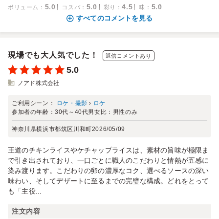
5.0
5.0
4.5
5.0
ボリューム
：
コスパ
：
彩り
：
味
：
すべてのコメントを見る
現場でも大人気でした！
返信コメントあり
5.0
ノアド株式会社
ご利用シーン：
ロケ・撮影
›
ロケ
参加者の年齢：
30代～40代
男女比：
男性のみ
神奈川県横浜市都筑区川和町
2026/05/09
王道のチキンライスやケチャップライスは、素材の旨味が極限ま
で引き出されており、一口ごとに職人のこだわりと情熱が五感に
染み渡ります。こだわりの卵の濃厚なコク、選べるソースの深い
味わい、そしてデザートに至るまでの完璧な構成。どれをとって
も「主役...
注文内容