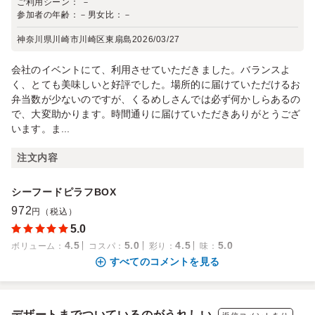
ご利用シーン：
－
参加者の年齢：
－
男女比：
－
神奈川県川崎市川崎区東扇島
2026/03/27
会社のイベントにて、利用させていただきました。バランスよ
く、とても美味しいと好評でした。場所的に届けていただけるお
弁当数が少ないのですが、くるめしさんでは必ず何かしらあるの
で、大変助かります。時間通りに届けていただきありがとうござ
います。ま...
注文内容
シーフードピラフBOX
972
円（税込）
5.0
4.5
5.0
4.5
5.0
ボリューム
：
コスパ
：
彩り
：
味
：
すべてのコメントを見る
デザートまでついているのがうれしい