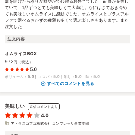
蓋を開けたら彩りが鮮やかで心躍るお弁当でした！副菜が充実し
ていて、1品ずつとても美味しくて大満足。なにはさておき冷め
ても美味しいオムライスに感動でした。オムライスとプラスアル
ファで選べるおかずの種類も多くて選ぶ楽しさもあります。また
注文した...
注文内容
オムライスBOX
972
円（税込）
5.0
5.0
5.0
5.0
5.0
ボリューム
：
コスパ
：
彩り
：
味
：
すべてのコメントを見る
美味しい
返信コメントあり
4.0
アトラスコプコ株式会社 コンプレッサ事業本部