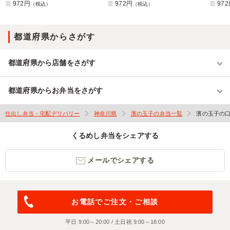
972円
972円
97
（税込）
（税込）
都道府県からさがす
都道府県から店舗をさがす
都道府県からお弁当をさがす
仕出し弁当・宅配デリバリー
神奈川県
濱の玉子の弁当一覧
濱の玉子の
くるめし弁当をシェアする
メールでシェアする
お電話でご注文・ご相談
平日 9:00～20:00 / 土日祝 9:00～18:00