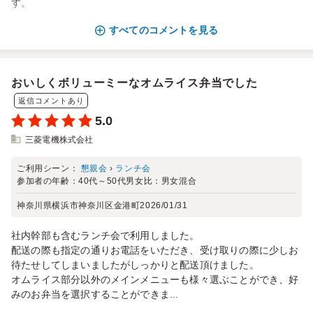
す。
すべてのコメントを見る
おいしくボリューミーなオムライス弁当でした
返信コメントあり
5.0
三菱電機株式会社
ご利用シーン：
懇親会
›
ランチ会
参加者の年齢：
40代～50代
男女比：
男女混合
神奈川県横浜市神奈川区金港町
2026/01/31
社内幹部も含むランチ会で利用しました。
配送の際も指定の通りお電話をいただき、受け取りの際に少しお
待たせしてしまいましたがしっかりと配送頂けました。
オムライス部分以外のメインメニューも様々選ぶことができ、好
みのお弁当を選択することができま...