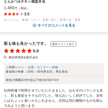
とんかつ&チキン南蛮弁当
1,480
円（税込）
3.5
4.0
3.0
3.5
3.0
ボリューム
：
コスパ
：
彩り
：
味
：
すべてのコメントを見る
彩も味も良かったです。
返信コメントあり
5.0
横浜環境保全株式会社
ご利用シーン：
会議・セミナー
›
研修
参加者の年齢：
20代～30代
男女比：
男女混合
神奈川県横浜市中区山下町
2026/07/24
社内研修で利用させていたただきました、おかずのバランスも良
く、彩も食欲をそそものでした。味もおいしく好評でした、女性
にはちょっと多いかもしれません。次回は別の種類のものを頼ん
でみようと思います。