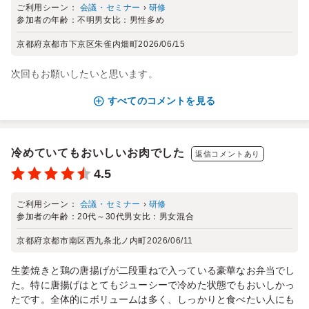
ご利用シーン：
会議・セミナー
›
研修
参加者の年齢：
不明
男女比：
男性多め
京都府京都市下京区朱雀内畑町
2026/06/15
次回もお願いしたいと思います。
すべてのコメントを見る
冷めていてもおいしいお肉でした
返信コメントあり
4.5
ご利用シーン：
会議・セミナー
›
研修
参加者の年齢：
20代～30代
男女比：
男女混合
京都府京都市南区西九条北ノ内町
2026/06/11
生姜焼きと鶏の唐揚げが二段重ねで入っている豪華なお弁当でし
た。特に唐揚げはとてもジューシーで冷めた状態でもおいしかっ
たです。全体的にボリュームは多く、しっかりと食べたい人にも