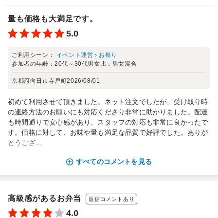
量も価格も大満足です。
5.0
ご利用シーン：
イベント運営
›
お祭り
参加者の年齢：
20代～30代
男女比：
男女混合
京都府向日市寺戸町
2026/08/01
初めて利用させて頂きました。ネット注文でしたが、受け取り時
の連絡方法のお願いにも対応くださり非常に助かりました。配達
も時間通りで安心感があり、スタッフの対応も非常に良かったで
す。価格に対して、お味や量も満足な品質で好評でした。ありが
とうござ...
すべてのコメントを見る
高級感があるお弁当
返信コメントあり
4.0