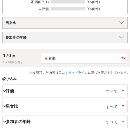
不満(0.5-1)
0%(0件)
未評価
0%(0件)
男女比
参加者の年齢
170
件
1～
20
件を表示
※投稿頂いた内容は
口コミガイドライン
に基づき表示をしています。
絞り込み
評価
男女比
参加者の年齢