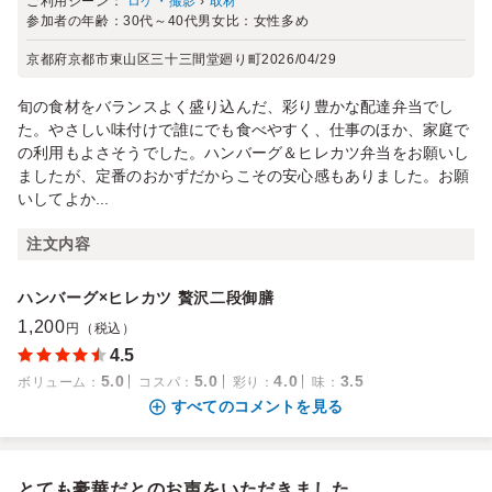
ご利用シーン：
ロケ・撮影
›
取材
参加者の年齢：
30代～40代
男女比：
女性多め
京都府京都市東山区三十三間堂廻り町
2026/04/29
旬の食材をバランスよく盛り込んだ、彩り豊かな配達弁当でし
た。やさしい味付けで誰にでも食べやすく、仕事のほか、家庭で
の利用もよさそうでした。ハンバーグ＆ヒレカツ弁当をお願いし
ましたが、定番のおかずだからこその安心感もありました。お願
いしてよか...
注文内容
ハンバーグ×ヒレカツ 贅沢二段御膳
1,200
円（税込）
4.5
5.0
5.0
4.0
3.5
ボリューム
：
コスパ
：
彩り
：
味
：
すべてのコメントを見る
とても豪華だとのお声をいただきました