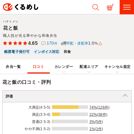
ハナトメシ
花と飯
職人技が光る華やかな和食弁当
4.65
170
1.0
早配・遅配率
%
件
帳票電子発行可
インボイス対応
和食
弁当一覧
口コミ
カレンダー
配達エリア
キャンセル規定
花と飯の口コミ・評判
評価
大満足(4.5-5)
74%(126件)
満足(3.5-4)
22%(38件)
普通(2.5-3)
3%(5件)
やや不満(1.5-2)
1%(1件)