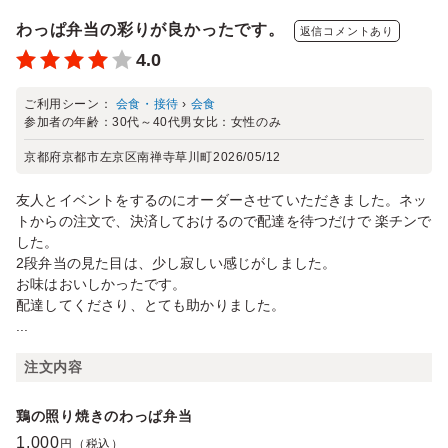
わっぱ弁当の彩りが良かったです。
返信コメントあり
4.0
ご利用シーン：
会食・接待
›
会食
参加者の年齢：
30代～40代
男女比：
女性のみ
京都府京都市左京区南禅寺草川町
2026/05/12
友人とイベントをするのにオーダーさせていただきました。ネッ
トからの注文で、決済しておけるので配達を待つだけで 楽チンで
した。
2段弁当の見た目は、少し寂しい感じがしました。
お味はおいしかったです。
配達してくださり、とても助かりました。
...
注文内容
鶏の照り焼きのわっぱ弁当
1,000
円（税込）