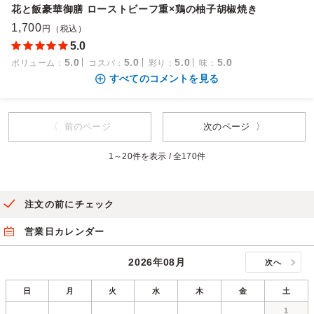
花と飯豪華御膳 ローストビーフ重×鶏の柚子胡椒焼き
1,700
円（税込）
5.0
5.0
5.0
5.0
5.0
ボリューム
：
コスパ
：
彩り
：
味
：
すべてのコメントを見る
〈 前のページ
次のページ 〉
1～20件を表示 / 全170件
注文の前にチェック
営業日カレンダー
2026年08月
次へ
日
月
火
水
木
金
土
1