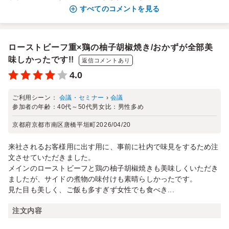
すべてのコメントを見る
ローストビーフ重×鶏の柚子胡椒焼き/おかずが全部美
味しかったです!!
返信コメントあり
4.0
ご利用シーン：
会議・セミナー
›
会議
参加者の年齢：
40代～50代
男女比：
男性多め
京都府京都市南区唐橋平垣町
2026/04/20
来社されるお客様用に出す用に、事前に社内で味見をするため注
文させていただきました。
メインのローストビーフと鶏の柚子胡椒焼きも美味しくいただき
ましたが、サイドの煮物の味付けも素晴らしかったです。
見た目も美しく、ご飯も多すぎず女性でも食べき...
注文内容