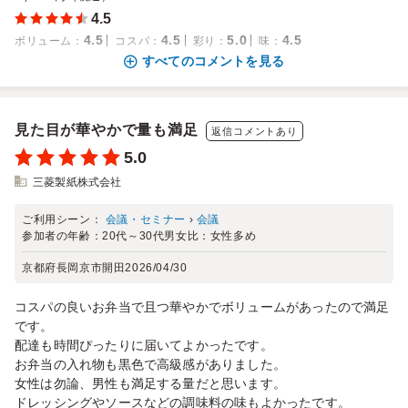
4.5
4.5
4.5
5.0
4.5
ボリューム
：
コスパ
：
彩り
：
味
：
すべてのコメントを見る
見た目が華やかで量も満足
返信コメントあり
5.0
三菱製紙株式会社
ご利用シーン：
会議・セミナー
›
会議
参加者の年齢：
20代～30代
男女比：
女性多め
京都府長岡京市開田
2026/04/30
コスパの良いお弁当で且つ華やかでボリュームがあったので満足
です。
配達も時間ぴったりに届いてよかったです。
お弁当の入れ物も黒色で高級感がありました。
女性は勿論、男性も満足する量だと思います。
ドレッシングやソースなどの調味料の味もよかったです。