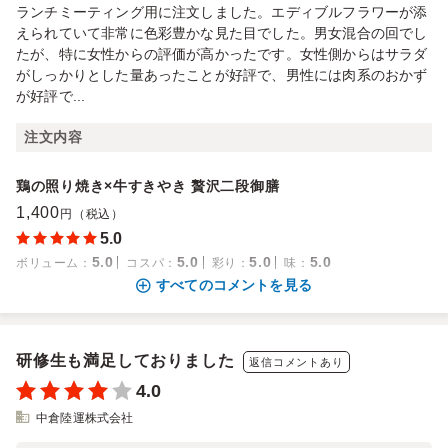
ランチミーティング用に注文しました。エディブルフラワーが添
えられていて非常に色彩豊かな見た目でした。男女混合の回でし
たが、特に女性からの評価が高かったです。女性側からはサラダ
がしっかりとした量あったことが好評で、男性には肉系のおかず
が好評で...
注文内容
鶏の照り焼き×牛すきやき 贅沢二段御膳
1,400
円（税込）
5.0
5.0
5.0
5.0
5.0
ボリューム
：
コスパ
：
彩り
：
味
：
すべてのコメントを見る
研修生も満足しておりました
返信コメントあり
4.0
中倉陸運株式会社