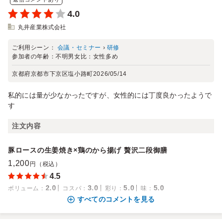
4.0
丸井産業株式会社
ご利用シーン：
会議・セミナー
›
研修
参加者の年齢：
不明
男女比：
女性多め
京都府京都市下京区塩小路町
2026/05/14
私的には量が少なかったですが、女性的には丁度良かったようで
す
注文内容
豚ロースの生姜焼き×鶏のから揚げ 贅沢二段御膳
1,200
円（税込）
4.5
2.0
3.0
5.0
5.0
ボリューム
：
コスパ
：
彩り
：
味
：
すべてのコメントを見る