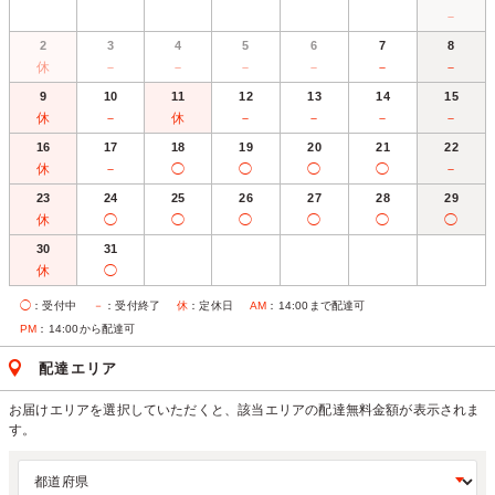
－
2
3
4
5
6
7
8
休
－
－
－
－
－
－
9
10
11
12
13
14
15
休
－
休
－
－
－
－
16
17
18
19
20
21
22
休
－
◯
◯
◯
◯
－
23
24
25
26
27
28
29
休
◯
◯
◯
◯
◯
◯
30
31
休
◯
◯
：受付中
－
：受付終了
休
：定休日
AM
：14:00まで配達可
PM
：14:00から配達可
配達エリア
お届けエリアを選択していただくと、該当エリアの配達無料金額が表示されま
す。