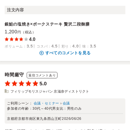
注文内容
銀鮭の塩焼き×ポークステーキ 贅沢二段御膳
1,200
円（税込）
4.0
3.5
4.5
4.0
3.5
ボリューム
：
コスパ
：
彩り
：
味
：
すべてのコメントを見る
時間厳守
返信コメントあり
5.0
フィリップモリスジャパン 京滋奈ディストリクト
ご利用シーン：
会議・セミナー
›
会議
参加者の年齢：
30代～40代
男女比：
男性のみ
京都府京都市南区東九条西山王町
2026/06/26