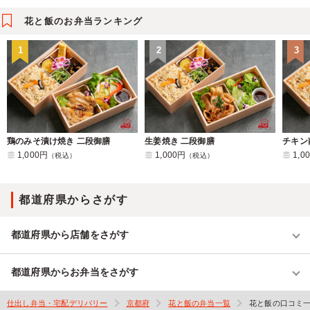
花と飯のお弁当ランキング
1
2
3
鶏のみそ漬け焼き 二段御膳
生姜焼き 二段御膳
チキン
1,000円
1,000円
1,0
（税込）
（税込）
都道府県からさがす
都道府県から店舗をさがす
都道府県からお弁当をさがす
仕出し弁当・宅配デリバリー
京都府
花と飯の弁当一覧
花と飯の口コミ