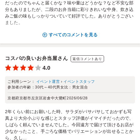
だったのでちゃんと届くかな？味や量はどうかな？など不安な部
分もありましたが、二段のお弁当箱に彩りきれいな中身、炊き込
みご飯の味もしっかりついていて好評でした。ありがとうござい
ました。
すべてのコメントを見る
コスパの良いお弁当屋さん
返信コメントあり
4.0
ご利用シーン：
イベント運営
›
イベントスタッフ
参加者の年齢：
30代～40代
男女比：
男女混合
京都府京都市左京区岩倉中大鷺町
2026/06/28
2年くらい前にお願いした時、サラダがパサパサしておかずも写
真より大分小ぶりな感じとスタッフ評価がイマイチだったので、
しばらく頼んでいませんでした。今回遠方で届けて頂けるお店が
少なかったこと、手ごろな価格でバリエーションが出せることか
ら、久し...