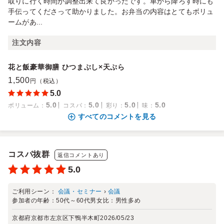
取りに行く時間が調整出来て良かったです。車から降ろす時にも
手伝ってくださって助かりました。お弁当の内容はとてもボリュ
ームがあ...
注文内容
花と飯豪華御膳 ひつまぶし×天ぷら
1,500
円（税込）
5.0
5.0
5.0
5.0
5.0
ボリューム
：
コスパ
：
彩り
：
味
：
すべてのコメントを見る
コスパ抜群
返信コメントあり
5.0
ご利用シーン：
会議・セミナー
›
会議
参加者の年齢：
50代～60代
男女比：
男性多め
京都府京都市左京区下鴨半木町
2026/05/23