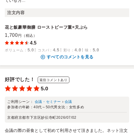
ている方...
注文内容
花と飯豪華御膳 ローストビーフ重×天ぷら
1,700
円（税込）
4.5
5.0
4.5
4.0
5.0
ボリューム
：
コスパ
：
彩り
：
味
：
すべてのコメントを見る
好評でした！
返信コメントあり
5.0
ご利用シーン：
会議・セミナー
›
会議
参加者の年齢：
40代～50代
男女比：
女性多め
京都府京都市下京区妙伝寺町
2026/07/02
会議の際の昼食として初めて利用させて頂きました。ネット注文