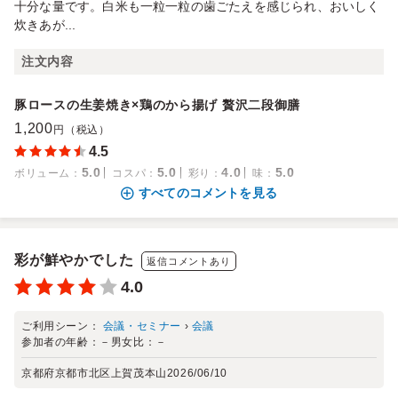
十分な量です。白米も一粒一粒の歯ごたえを感じられ、おいしく
炊きあが...
注文内容
豚ロースの生姜焼き×鶏のから揚げ 贅沢二段御膳
1,200
円（税込）
4.5
5.0
5.0
4.0
5.0
ボリューム
：
コスパ
：
彩り
：
味
：
すべてのコメントを見る
彩が鮮やかでした
返信コメントあり
4.0
ご利用シーン：
会議・セミナー
›
会議
参加者の年齢：
－
男女比：
－
京都府京都市北区上賀茂本山
2026/06/10