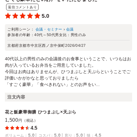
返信コメントあり
5.0
ご利用シーン：
会議・セミナー
›
会議
参加者の年齢：
40代～50代
男女比：
男性のみ
京都府京都市中京区西ノ京中保町
2026/04/27
40代以上の男性のみの会議後のお食事ということで、いつもはお
肉が入っているお弁当をご用意していました。
今回はお肉はありませんが、ひつまぶしと天ぷらということでご
評価いかがかなと思っておりましたら
「すごく豪華」「食べきれない」とのお声をい...
注文内容
花と飯豪華御膳 ひつまぶし×天ぷら
1,500
円（税込）
4.5
5.0
5.0
5.0
4.5
ボリューム
：
コスパ
：
彩り
：
味
：