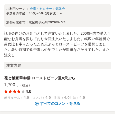
ご利用シーン：
会議・セミナー
›
勉強会
参加者の年齢：
40代～50代
男女比：
－
京都府京都市下京区御供石町
2026/07/24
説明会向けのお弁当として注文いたしました。2000円内で購入可
能なお弁当を探しており今回注文いたしました。幅広い年齢層で
男女比も半々だったため天ぷらとローストビーフを選択しまし
た。暑い時期で食中毒も心配でしたが問題なさそうでした。また
注文し...
注文内容
花と飯豪華御膳 ローストビーフ重×天ぷら
1,700
円（税込）
4.0
4.0
4.0
4.0
4.0
ボリューム
：
コスパ
：
彩り
：
味
：
すべてのコメントを見る