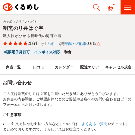
カッポウノリベンハグネ
割烹のり弁はぐ寧
職人技がひかる新時代の海苔弁当
4.61
75
0.6
早配・遅配率
%
件
帳票電子発行可
インボイス対応
和食
弁当一覧
口コミ
カレンダー
配達エリア
キャンセル規定
お問い合わせ
この度は割烹のり弁はぐ寧をご覧いただき誠にありがとうございます。
お弁当の内容調整、ご希望条件などのご要望や当店へのお問い合わせは以下の
フォームからお願い致します。
ご注意事項
ご注文方法やお支払い方法などについては、
よくあるご質問
やチャットに
まとめておりますので、よろしければお役立てください。