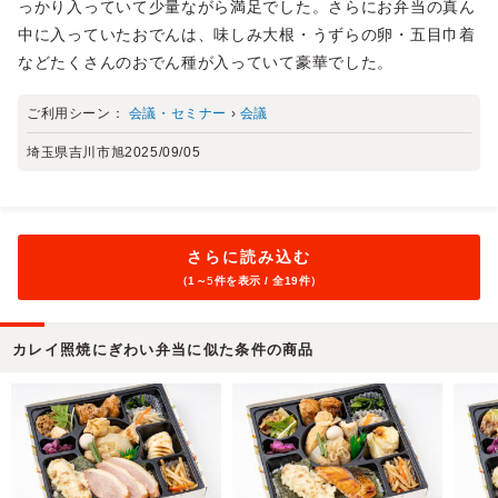
っかり入っていて少量ながら満足でした。さらにお弁当の真ん
中に入っていたおでんは、味しみ大根・うずらの卵・五目巾着
などたくさんのおでん種が入っていて豪華でした。
ご利用シーン：
会議・セミナー
›
会議
埼玉県吉川市旭
2025/09/05
さらに読み込む
（1～
5
件を表示 / 全19件）
カレイ照焼にぎわい弁当に似た条件の商品