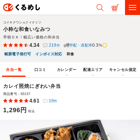
コイキナワショクイナミツ
小粋な和食いなみつ
早朝ＯＫ！幅広い価格の和弁当
4.34
219
0.3
早配・遅配率
%
件
帳票電子発行可
インボイス対応
和食
弁当一覧
口コミ
カレンダー
配達エリア
キャンセル規定
カレイ照焼にぎわい弁当
商品番号：65157
4.61
19
件
1,296円
税込