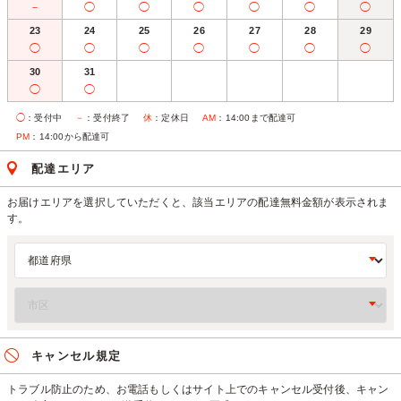
－
◯
◯
◯
◯
◯
◯
23
24
25
26
27
28
29
◯
◯
◯
◯
◯
◯
◯
30
31
◯
◯
◯
：受付中
－
：受付終了
休
：定休日
AM
：14:00まで配達可
PM
：14:00から配達可
配達エリア
お届けエリアを選択していただくと、該当エリアの配達無料金額が表示されま
す。
キャンセル規定
トラブル防止のため、お電話もしくはサイト上でのキャンセル受付後、キャン