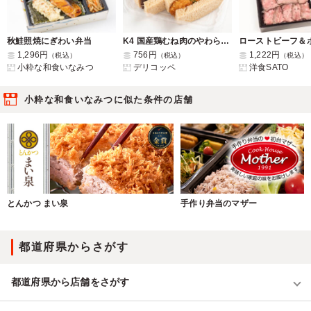
秋鮭照焼にぎわい弁当
K4 国産鶏むね肉のやわらかソースチキン&北海道産あかね大納言のあんバターの全粒粉サンドイッチ
1,296円
756円
1,222円
（税込）
（税込）
（税込）
小粋な和食いなみつ
デリコッペ
洋食SATO
小粋な和食いなみつに似た条件の店舗
とんかつ まい泉
手作り弁当のマザー
都道府県からさがす
都道府県から店舗をさがす