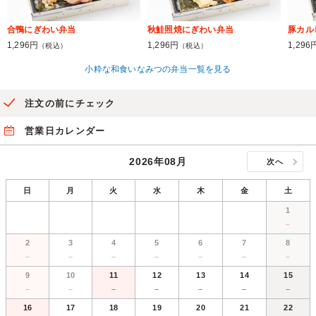
合鴨にぎわい弁当
秋鮭照焼にぎわい弁当
豚カル
1,296円
1,296円
1,296
（税込）
（税込）
小粋な和食いなみつの弁当一覧を見る
注文の前にチェック
営業日カレンダー
2026年08月
次へ
日
月
火
水
木
金
土
1
－
2
3
4
5
6
7
8
－
－
－
－
－
－
－
9
10
11
12
13
14
15
－
－
－
－
－
－
－
16
17
18
19
20
21
22