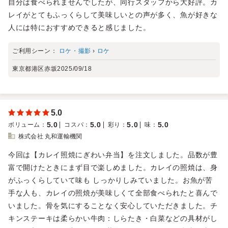
自分は食べられませんでしたが、同行スタッフから大好評。カ
レイがとてもふっくらして美味しいとの声が多く、魚が好きな
人には特におすすめできると感じました。
ご利用シーン：
ロケ・撮影
›
ロケ
東京都港区赤坂
2025/09/18
5.0
5.0
5.0
5.0
5.0
ボリューム
：
コスパ
：
彩り
：
味
：
株式会社 丸和運輸機関
今回は【カレイ照焼にぎわい弁当】を注文しました。品数が豊
富で開けたときにまず目で楽しめました。カレイの照焼は、身
がふっくらしていて味も しっかりしみていました。お魚が苦
手な人も、カレイの照焼が美味しくて全部食べられたと喜んで
いました。骨を気にすることなく安心していただきました。チ
キンステーキは柔らかい牛肉：しらたき・白菜などの具材がし