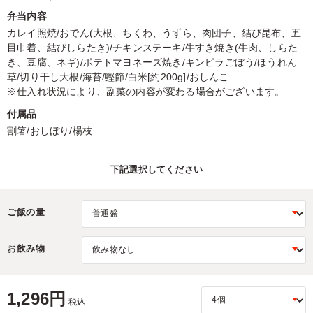
弁当内容
カレイ照焼/おでん(大根、ちくわ、うずら、肉団子、結び昆布、五
目巾着、結びしらたき)/チキンステーキ/牛すき焼き(牛肉、しらた
き、豆腐、ネギ)/ポテトマヨネーズ焼き/キンピラごぼう/ほうれん
草/切り干し大根/海苔/鰹節/白米[約200g]/おしんこ
※仕入れ状況により、副菜の内容が変わる場合がございます。
付属品
割箸/おしぼり/楊枝
下記選択してください
ご飯の量
お飲み物
1,296円
税込