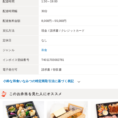
配達時間
1:30～19:00
配達時間幅
30分
配達無料金額
8,000円～55,000円
支払方法
現金 / 請求書 / クレジットカード
定休日
なし
ジャンル
和食
インボイス登録番号
T4011703002781
電子発行可
請求書 / 領収書
小粋な和食いなみつの特定商取引法に基づく表記
このお弁当を見た人にオススメ