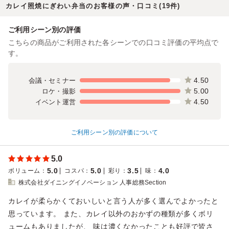
カレイ照焼にぎわい弁当のお客様の声・口コミ(19件)
ご利用シーン別の評価
こちらの商品がご利用された各シーンでの口コミ評価の平均点で
す。
4.50
会議・セミナー
5.00
ロケ・撮影
4.50
イベント運営
ご利用シーン別の評価について
5.0
5.0
5.0
3.5
4.0
ボリューム
：
コスパ
：
彩り
：
味
：
株式会社ダイニングイノベーション 人事総務Section
カレイが柔らかくておいしいと言う人が多く選んでよかったと
思っています。 また、カレイ以外のおかずの種類が多くボリ
ュームもありましたが、 味は濃くなかったことも好評で皆さ