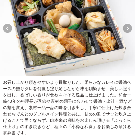
お召し上がり頂きやすいよう骨取りした、柔らかなカレイに醤油ベ
ースの照りダレを何度も塗り足しながら味を馴染ませ、美しい照り
を出し、香ばしい香りが食欲をそそる逸品に仕上げました。和食一
筋40年の料理長が季節や素材の調子に合わせて醤油・出汁・酒など
の割を変え、素材一品一品の味を引き出し、丁寧に仕上げた炊き合
わせおでんとのダブルメイン料理と共に、甘めの割でサッと炊き上
げることで固くならず、肉本来の旨味をお楽しみ頂ける「ふっくら
仕上げ」のすき焼きなど、種々の「小粋な和食」をお楽しみ頂ける
御弁当です。