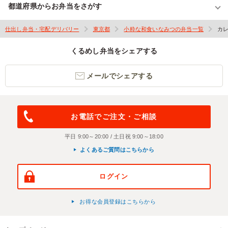
都道府県からお弁当をさがす
仕出し弁当・宅配デリバリー
東京都
小粋な和食いなみつの弁当一覧
カ
くるめし弁当をシェアする
メールでシェアする
お電話でご注文・ご相談
平日 9:00～20:00 / 土日祝 9:00～18:00
よくあるご質問はこちらから
ログイン
お得な会員登録はこちらから