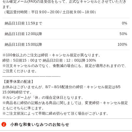
セル確定メール(FAX)の送受信をもって、正式なキャンセルとさせていただき
ます。
（電話受付時間：平日 9:00～20:00 / 土日祝 9:00～18:00）
納品日1日前 11:59まで
0%
納品日1日前 12:00以降
50%
納品日1日前 15:00以降
100%
※100食以上のご注文は締切・キャンセル規定が異なります。
締切：5日前15：00まで 納品日2日前：12：00以降 100%
※注文キャンセルのみでなく、食数減の場合にも、規定が適用されますので、
ご注意くださいませ。
-----------------------------------------------
【夏季休業の配達】
お休みはございませんが、8/7～8/16配達分の締切・キャンセル規定は8/5
15:00時締切です。
※カレンダー上が「休」の場合定休日となります。
※商品名に締切の記載がある商品に関しましては、変更締切・キャンセル規定
ともにそちらに準じます。
※ご注文状況によって早期に締め切らせて頂く場合がございます。
小粋な和食いなみつのお知らせ