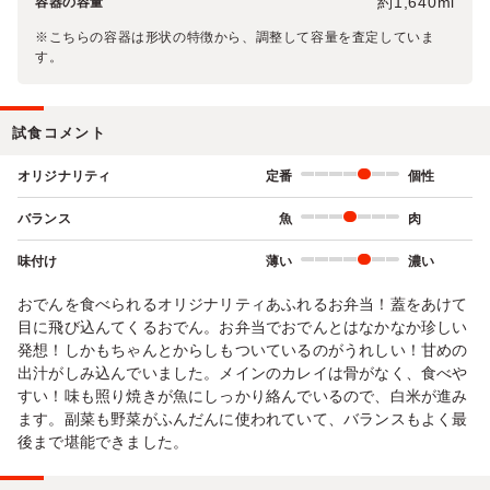
約1,640ml
容器の容量
※こちらの容器は形状の特徴から、調整して容量を査定していま
す。
試食コメント
オリジナリティ
定番
個性
バランス
魚
肉
味付け
薄い
濃い
おでんを食べられるオリジナリティあふれるお弁当！蓋をあけて
目に飛び込んてくるおでん。お弁当でおでんとはなかなか珍しい
発想！しかもちゃんとからしもついているのがうれしい！甘めの
出汁がしみ込んでいました。メインのカレイは骨がなく、食べや
すい！味も照り焼きが魚にしっかり絡んでいるので、白米が進み
ます。副菜も野菜がふんだんに使われていて、バランスもよく最
後まで堪能できました。