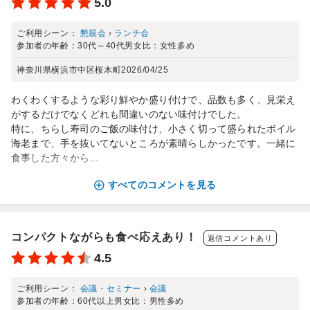
5.0
ご利用シーン：
懇親会
›
ランチ会
参加者の年齢：
30代～40代
男女比：
女性多め
神奈川県横浜市中区桜木町
2026/04/25
わくわくするような彩り鮮やか盛り付けで、品数も多く、見栄え
がするだけでなくどれも間違いのない味付けでした。
特に、ちらし寿司のご飯の味付け、小さく切って盛られたボイル
海老まで、手を抜いてないところが素晴らしかったです。一緒に
食事した方々から...
すべてのコメントを見る
コンパクトながらも食べ応えあり！
返信コメントあり
4.5
ご利用シーン：
会議・セミナー
›
会議
参加者の年齢：
60代以上
男女比：
男性多め