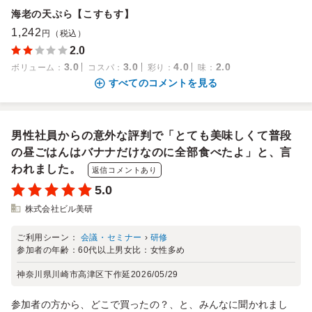
海老の天ぷら【こすもす】
1,242
円（税込）
2.0
3.0
3.0
4.0
2.0
ボリューム
：
コスパ
：
彩り
：
味
：
すべてのコメントを見る
男性社員からの意外な評判で「とても美味しくて普段
の昼ごはんはバナナだけなのに全部食べたよ」と、言
われました。
返信コメントあり
5.0
株式会社ビル美研
ご利用シーン：
会議・セミナー
›
研修
参加者の年齢：
60代以上
男女比：
女性多め
神奈川県川崎市高津区下作延
2026/05/29
参加者の方から、どこで買ったの？、と、みんなに聞かれまし