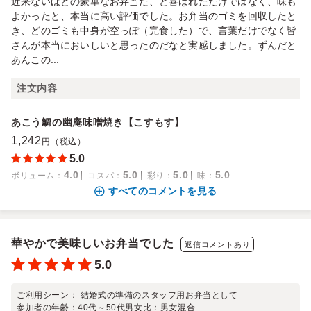
近来ないほどの豪華なお弁当だ、と喜ばれただけではなく、味も
よかったと、本当に高い評価でした。お弁当のゴミを回収したと
き、どのゴミも中身が空っぽ（完食した）で、言葉だけでなく皆
さんが本当においしいと思ったのだなと実感しました。ずんだと
あんこの...
注文内容
あこう鯛の幽庵味噌焼き【こすもす】
1,242
円（税込）
5.0
4.0
5.0
5.0
5.0
ボリューム
：
コスパ
：
彩り
：
味
：
すべてのコメントを見る
華やかで美味しいお弁当でした
返信コメントあり
5.0
ご利用シーン：
結婚式の準備のスタッフ用お弁当として
参加者の年齢：
40代～50代
男女比：
男女混合