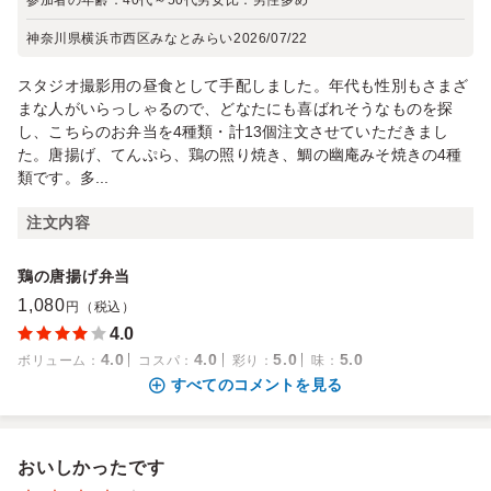
参加者の年齢：
40代～50代
男女比：
男性多め
神奈川県横浜市西区みなとみらい
2026/07/22
スタジオ撮影用の昼食として手配しました。年代も性別もさまざ
まな人がいらっしゃるので、どなたにも喜ばれそうなものを探
し、こちらのお弁当を4種類・計13個注文させていただきまし
た。唐揚げ、てんぷら、鶏の照り焼き、鯛の幽庵みそ焼きの4種
類です。多...
注文内容
鶏の唐揚げ弁当
1,080
円（税込）
4.0
4.0
4.0
5.0
5.0
ボリューム
：
コスパ
：
彩り
：
味
：
すべてのコメントを見る
おいしかったです