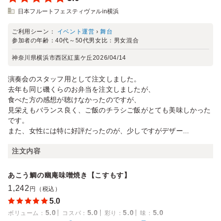
日本フルートフェスティヴァルin横浜
ご利用シーン：
イベント運営
›
舞台
参加者の年齢：
40代～50代
男女比：
男女混合
神奈川県横浜市西区紅葉ケ丘
2026/04/14
演奏会のスタッフ用として注文しました。
去年も同じ磯くらのお弁当を注文しましたが、
食べた方の感想が聴けなかったのですが、
見栄えもバランス良く、ご飯のチラシご飯がとても美味しかった
です。
また、女性には特に好評だったのが、少しですがデザー...
注文内容
あこう鯛の幽庵味噌焼き【こすもす】
1,242
円（税込）
5.0
5.0
5.0
5.0
5.0
ボリューム
：
コスパ
：
彩り
：
味
：