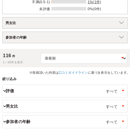
不満(0.5-1)
1%(1件)
未評価
0%(0件)
男女比
参加者の年齢
116
件
1～
20
件を表示
※投稿頂いた内容は
口コミガイドライン
に基づき表示をしています。
絞り込み
評価
男女比
参加者の年齢