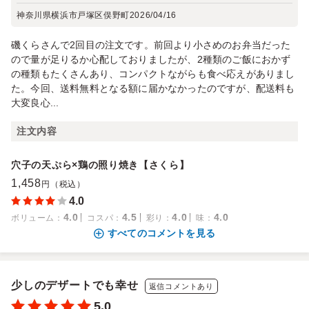
神奈川県横浜市戸塚区俣野町
2026/04/16
磯くらさんで2回目の注文です。前回より小さめのお弁当だった
ので量が足りるか心配しておりましたが、2種類のご飯におかず
の種類もたくさんあり、コンパクトながらも食べ応えがありまし
た。今回、送料無料となる額に届かなかったのですが、配送料も
大変良心...
注文内容
穴子の天ぷら×鶏の照り焼き【さくら】
1,458
円（税込）
4.0
4.0
4.5
4.0
4.0
ボリューム
：
コスパ
：
彩り
：
味
：
すべてのコメントを見る
少しのデザートでも幸せ
返信コメントあり
5.0