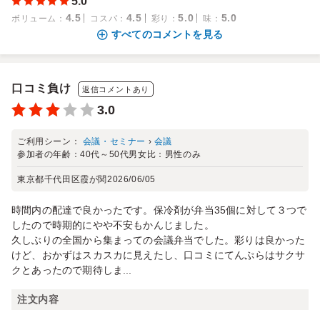
5.0
4.5
4.5
5.0
5.0
ボリューム
：
コスパ
：
彩り
：
味
：
すべてのコメントを見る
口コミ負け
返信コメントあり
3.0
ご利用シーン：
会議・セミナー
›
会議
参加者の年齢：
40代～50代
男女比：
男性のみ
東京都千代田区霞が関
2026/06/05
時間内の配達で良かったです。保冷剤が弁当35個に対して３つで
したので時期的にやや不安もかんじました。
久しぶりの全国から集まっての会議弁当でした。彩りは良かった
けど、おかずはスカスカに見えたし、口コミにてんぷらはサクサ
クとあったので期待しま...
注文内容