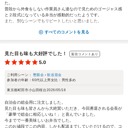
た。
普段から外食をしない作業員さん達なので見ためのゴージャス感
と２段式になっている弁当が感動的だったようです。
また、別なシーンでもリピートしたいと思いました。
すべてのコメントを見る
見た目も味も大好評でした！
返信コメントあり
5.0
ご利用シーン：
懇親会
›
歓送迎会
参加者の年齢：
60代以上
男女比：
男性多め
東京都町田市小山田桜台
2026/05/18
自治会の総会用に注文しました。
見た目も味も皆さんから大絶賛いただき、今回勇退される会長が
「豪華で総会に相応しいね！」と喜んでいました。
今までで一番美味しいお弁当でした。
このお値段でこの内容、しかも配送までしていただけるので、コ