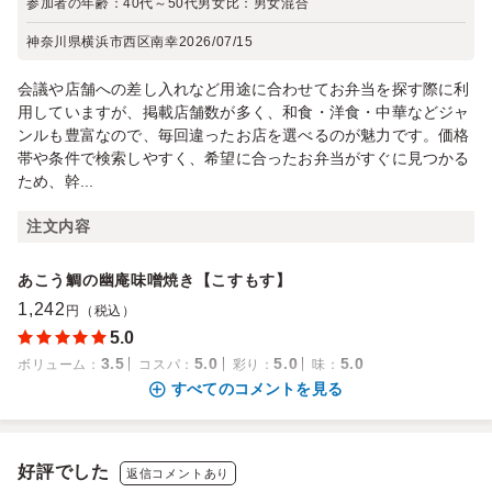
参加者の年齢：
40代～50代
男女比：
男女混合
神奈川県横浜市西区南幸
2026/07/15
会議や店舗への差し入れなど用途に合わせてお弁当を探す際に利
用していますが、掲載店舗数が多く、和食・洋食・中華などジャ
ンルも豊富なので、毎回違ったお店を選べるのが魅力です。価格
帯や条件で検索しやすく、希望に合ったお弁当がすぐに見つかる
ため、幹...
注文内容
あこう鯛の幽庵味噌焼き【こすもす】
1,242
円（税込）
5.0
3.5
5.0
5.0
5.0
ボリューム
：
コスパ
：
彩り
：
味
：
すべてのコメントを見る
好評でした
返信コメントあり