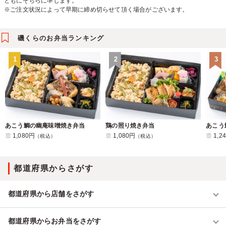
ともにそちらに準じます。
※ご注文状況によって早期に締め切らせて頂く場合がございます。
磯くらのお弁当ランキング
1
2
3
あこう鯛の幽庵味噌焼き弁当
鶏の照り焼き弁当
1,080円
1,080円
1,2
（税込）
（税込）
都道府県からさがす
都道府県から店舗をさがす
都道府県からお弁当をさがす