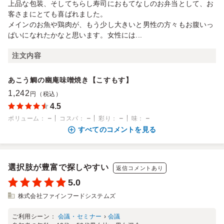
上品な包装、そしてちらし寿司におもてなしのお弁当として、お
客さまにとても喜ばれました。
メインのお魚や鶏肉が、もう少し大きいと男性の方々もお腹いっ
ぱいになれたかなと思います。女性には...
注文内容
あこう鯛の幽庵味噌焼き【こすもす】
1,242
円（税込）
4.5
－
－
－
－
ボリューム
：
コスパ
：
彩り
：
味
：
すべてのコメントを見る
選択肢が豊富で探しやすい
返信コメントあり
5.0
株式会社ファインフードシステムズ
ご利用シーン：
会議・セミナー
›
会議