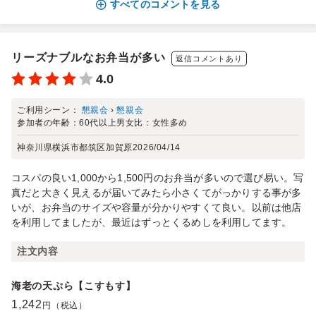
すべてのコメントを見る
リーズナブルなお弁当が多い
返信コメントあり
4.0
ご利用シーン：
懇親会
›
懇親会
参加者の年齢：
60代以上
男女比：
女性多め
神奈川県横浜市都筑区加賀原
2026/04/14
コスパの良い1,000から1,500円のお弁当が多いので選び易い。写
真だと大きく見えるが届いてみたら小さくてがっかりする事が多
いが、お弁当のサイズや容量が分かりやすくて良い。以前は他店
を利用してましたが、最近はずっとくるめしを利用してます。
注文内容
海老の天ぷら【こすもす】
1,242
円（税込）