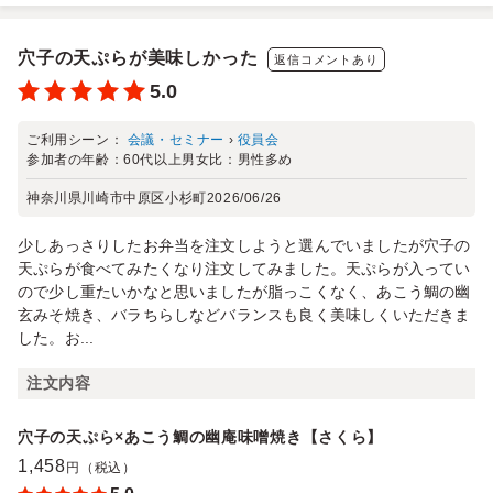
穴子の天ぷらが美味しかった
返信コメントあり
5.0
ご利用シーン：
会議・セミナー
›
役員会
参加者の年齢：
60代以上
男女比：
男性多め
神奈川県川崎市中原区小杉町
2026/06/26
少しあっさりしたお弁当を注文しようと選んでいましたが穴子の
天ぷらが食べてみたくなり注文してみました。天ぷらが入ってい
ので少し重たいかなと思いましたが脂っこくなく、あこう鯛の幽
玄みそ焼き、バラちらしなどバランスも良く美味しくいただきま
した。お...
注文内容
穴子の天ぷら×あこう鯛の幽庵味噌焼き【さくら】
1,458
円（税込）