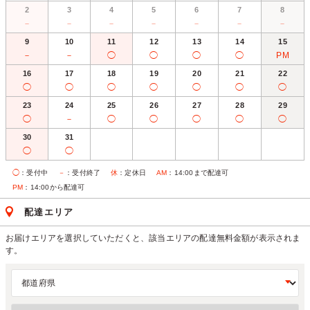
2
3
4
5
6
7
8
－
－
－
－
－
－
－
9
10
11
12
13
14
15
－
－
◯
◯
◯
◯
PM
16
17
18
19
20
21
22
◯
◯
◯
◯
◯
◯
◯
23
24
25
26
27
28
29
◯
－
◯
◯
◯
◯
◯
30
31
◯
◯
◯
：受付中
－
：受付終了
休
：定休日
AM
：14:00まで配達可
PM
：14:00から配達可
配達エリア
お届けエリアを選択していただくと、該当エリアの配達無料金額が表示されま
す。