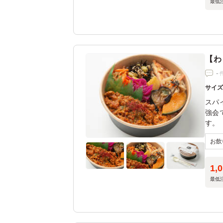
最低
【わ
-
サイ
スパ
強会
す。
1,
最低