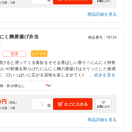
お気に入り
注文数：
1
個
商品詳細を見る
にく麹唐揚げ弁当
商品番号
：
78724
件
おすすめ
ズ
普通
開けると漂ってくる食欲をそそる香ばしい香り！にんにく特有
おいや刺激を和らげたにんにく麹の唐揚げはカリッとした食感
に、口いっぱいに広がる旨味を楽しませてくれます。キャロッ
続きを見る
ペや枝豆のペペロンチーノなど、こだわりの副菜とともにぜひ
しみください。
0円
（税込）
かごに入れる
お気に入り
注文数：
1
個
商品詳細を見る