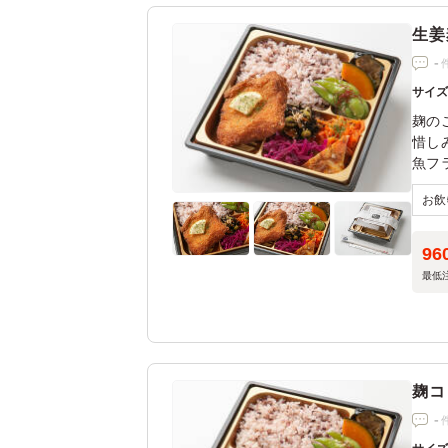
生姜
-
サイ
麹の
惜し
魚フ
す。
親ラ
96
最低
麹コ
-