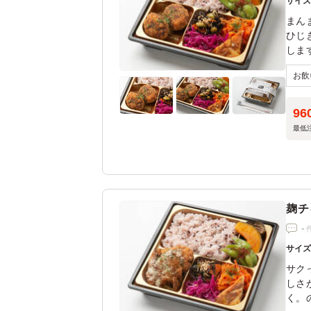
サイ
まん
ひじ
しま
ご賞
96
最低
麹チ
-
サイ
サク
しさ
く。