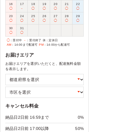
16
17
18
19
20
21
22
◯
－
◯
◯
◯
◯
◯
23
24
25
26
27
28
29
◯
◯
◯
◯
◯
◯
◯
30
31
◯
◯
◯
：受付中
－
：受付終了
休
：定休日
AM
：14:00まで配達可
PM
：14:00から配達可
お届けエリア
お届けエリアを選択いただくと、配達無料金額
を表示します。
キャンセル料金
納品日2日前 16:59まで
0%
納品日2日前 17:00以降
50%