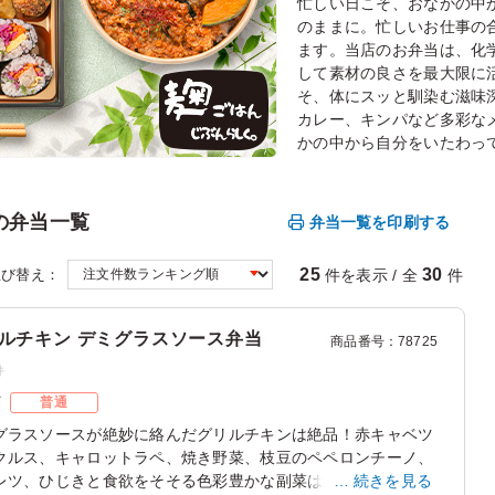
忙しい日こそ、おなかの中
のままに。忙しいお仕事の
ます。当店のお弁当は、化
して素材の良さを最大限に
そ、体にスッと馴染む滋味
カレー、キンパなど多彩な
かの中から自分をいたわっ
の弁当一覧
弁当一覧を印刷する
25
30
件を表示 / 全
件
並び替え：
ルチキン デミグラスソース弁当
商品番号
：
78725
件
ズ
普通
グラスソースが絶妙に絡んだグリルチキンは絶品！赤キャベツ
クルス、キャロットラペ、焼き野菜、枝豆のペペロンチーノ、
レツ、ひじきと食欲をそそる色彩豊かな副菜は栄養バランスも
続きを見る