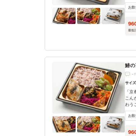
抜群
96
最低
鰆の
-
サイ
「京
こん
わう
が引
った
96