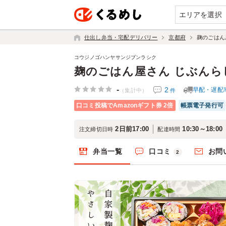
エリアを選択
仕出し弁当・宅配デリバリー
京都府
麹のごはん
コウジノゴハンヤサンジブンラシク
麹のごはん屋さん じぶんら
-
2
早配・遅配
件
（集計中）
口コミ投稿でAmazonギフト券 2倍
帳票電子発行可
2日前17:00
10:30～18:00
注文締切日時
配達時間
弁当一覧
口コミ
お問
2