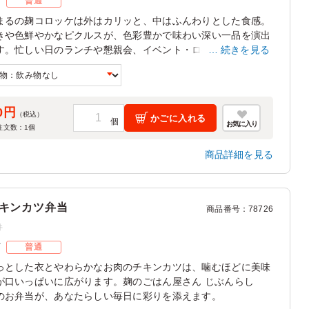
ズ
普通
まるの麹コロッケは外はカリッと、中はふんわりとした食感。
きや色鮮やかなピクルスが、色彩豊かで味わい深い一品を演出
す。忙しい日のランチや懇親会、イベント・ロケ弁としてぜひ
続きを見る
味ください！
0円
（税込）
かごに入れる
お気に入り
注文数：
1
個
商品詳細を見る
キンカツ弁当
商品番号
：
78726
件
ズ
普通
っとした衣とやわらかなお肉のチキンカツは、噛むほどに美味
が口いっぱいに広がります。麹のごはん屋さん じぶんらし
のお弁当が、あなたらしい毎日に彩りを添えます。