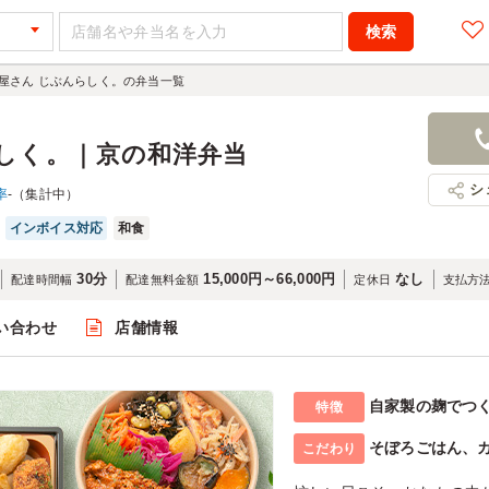
屋さん じぶんらしく。の弁当一覧
しく。｜京の和洋弁当
シ
率
-（集計中）
インボイス対応
和食
30分
15,000円～66,000円
なし
配達時間幅
配達無料金額
定休日
支払方
い合わせ
店舗情報
自家製の麹でつ
特徴
そぼろごはん、
こだわり