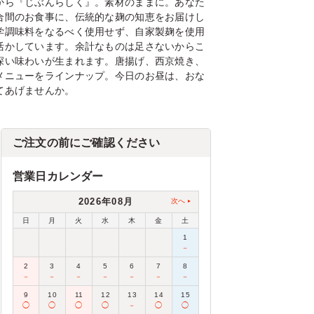
から『じぶんらしく』。素材のままに。あなた
合間のお食事に、伝統的な麹の知恵をお届けし
学調味料をなるべく使用せず、自家製麹を使用
活かしています。余計なものは足さないからこ
深い味わいが生まれます。唐揚げ、西京焼き、
メニューをラインナップ。今日のお昼は、おな
てあげませんか。
ご注文の前にご確認ください
営業日カレンダー
2026年08月
次へ
日
月
火
水
木
金
土
1
－
2
3
4
5
6
7
8
－
－
－
－
－
－
－
9
10
11
12
13
14
15
◯
◯
◯
◯
－
◯
◯