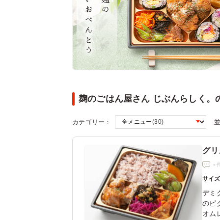
麹のごはん屋さん じぶんらしく。
カテゴリー：
グリ
-
サイ
デミ
のピ
オム