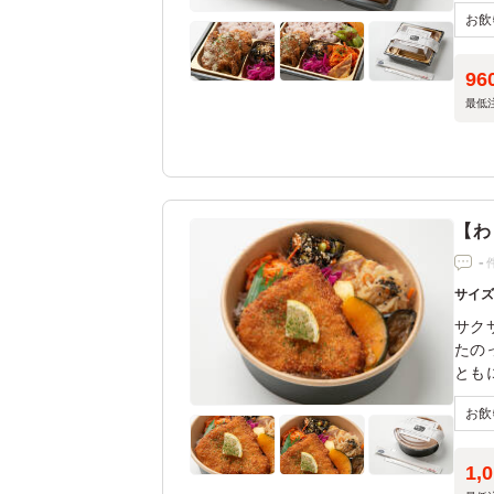
96
最低
【わ
-
サイ
サク
たの
とも
1,