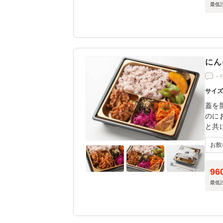
最低
にん
-
サイ
蓋を
のに
と共
トラ
お楽
96
最低