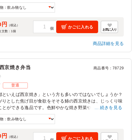
で、社内懇親ランチや会議におすすめです！
0円
（税込）
かごに入れる
お気に入り
注文数：
1
個
商品詳細を見る
西京焼き弁当
商品番号
：
78729
件
ズ
普通
都といえば西京焼き」という方も多いのではないでしょうか？
がりとした焦げ目が食欲をそそる鰆の西京焼きは、じっくり味
ことができる逸品です。色鮮やかな焼き野菜やキャロットラペ
続きを見る
き立て、見た目にも楽しませてくれます。イベントやロケにぴ
りです。
0円
（税込）
かごに入れる