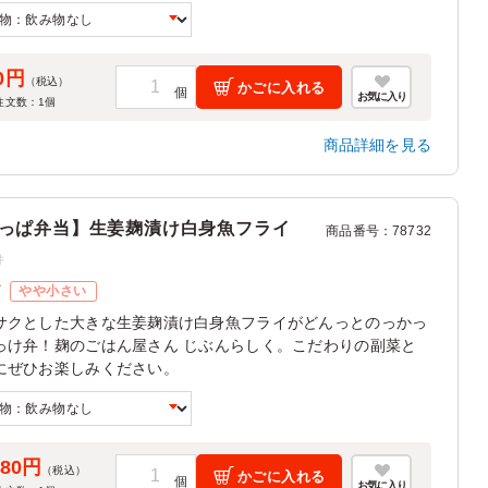
0円
（税込）
かごに入れる
お気に入り
注文数：
1
個
商品詳細を見る
っぱ弁当】生姜麹漬け白身魚フライ
商品番号
：
78732
件
ズ
やや小さい
サクとした大きな生姜麹漬け白身魚フライがどんっとのっかっ
っけ弁！麹のごはん屋さん じぶんらしく。こだわりの副菜と
にぜひお楽しみください。
080円
（税込）
かごに入れる
お気に入り