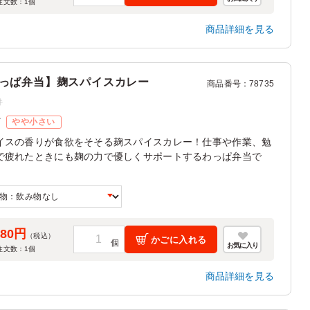
注文数：
1
個
商品詳細を見る
っぱ弁当】麹スパイスカレー
商品番号
：
78735
件
ズ
やや小さい
イスの香りが食欲をそそる麹スパイスカレー！仕事や作業、勉
で疲れたときにも麹の力で優しくサポートするわっぱ弁当で
080円
（税込）
かごに入れる
お気に入り
注文数：
1
個
商品詳細を見る