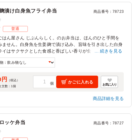
麹漬け白身魚フライ弁当
商品番号
：
78723
件
ズ
普通
ごはん屋さん じぶんらしく。のお弁当は、ほんのひと手間を
みません。白身魚を生姜麹で漬け込み、旨味を引き出した白身
ライはサクサクとした食感と香ばしい香りが食欲をそそりま
続きを見る
ひじきや赤キャベツのピクルスなど豊かな彩は、会議や社内懇
ンチに最適です。
0円
（税込）
かごに入れる
お気に入り
注文数：
1
個
商品詳細を見る
ロッケ弁当
商品番号
：
78727
件