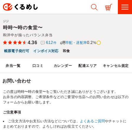
ジジ
時時〜時の食堂〜
和洋中が揃ったバランス弁当
4.36
612
0.2
早配・遅配率
%
件
帳票電子発行可
インボイス対応
和食
弁当一覧
口コミ
カレンダー
配達エリア
キャンセル規定
お問い合わせ
この度は時時〜時の食堂〜をご覧いただき誠にありがとうございます。
お弁当の内容調整、ご希望条件などのご要望や当店へのお問い合わせは以下の
フォームからお願い致します。
ご注意事項
ご注文方法やお支払い方法などについては、
よくあるご質問
やチャットに
まとめておりますので、よろしければお役立てください。