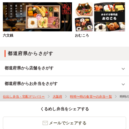
六文銭
おむころ
都道府県からさがす
都道府県から店舗をさがす
都道府県からお弁当をさがす
仕出し弁当・宅配デリバリー
大阪府
時時〜時の食堂〜の弁当一覧
時時
くるめし弁当をシェアする
メールでシェアする