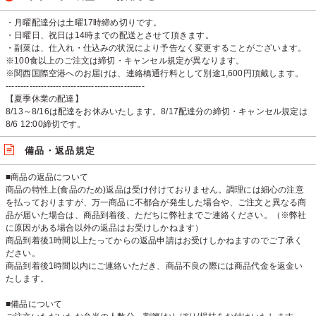
・月曜配達分は土曜17時締め切りです。
・日曜日、祝日は14時までの配送とさせて頂きます。
・副菜は、仕入れ・仕込みの状況により予告なく変更することがございます。
※100食以上のご注文は締切・キャンセル規定が異なります。
※関西国際空港へのお届けは、連絡橋通行料として別途1,600円頂戴します。
-----------------------------------------------
【夏季休業の配達】
8/13～8/16は配達をお休みいたします。8/17配達分の締切・キャンセル規定は
8/6 12:00締切です。
備品・返品規定
■商品の返品について
商品の特性上(食品のため)返品は受け付けておりません。調理には細心の注意
を払っておりますが、万一商品に不都合が発生した場合や、ご注文と異なる商
品が届いた場合は、商品到着後、ただちに弊社までご連絡ください。（※弊社
に原因がある場合以外の返品はお受けしかねます）
商品到着後1時間以上たってからの返品申請はお受けしかねますのでご了承く
ださい。
商品到着後1時間以内にご連絡いただき、商品不良の際には商品代金を返金い
たします。
■備品について