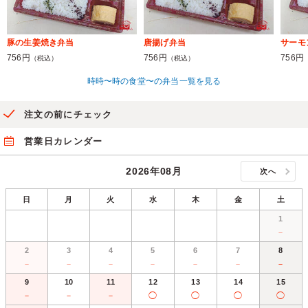
豚の生姜焼き弁当
唐揚げ弁当
サーモ
756円
756円
756円
（税込）
（税込）
時時〜時の食堂〜の弁当一覧を見る
注文の前にチェック
営業日カレンダー
2026年08月
次へ
日
月
火
水
木
金
土
1
－
2
3
4
5
6
7
8
－
－
－
－
－
－
－
9
10
11
12
13
14
15
－
－
－
◯
◯
◯
◯