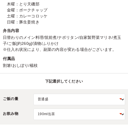
木曜：とり天磯部
金曜：ポークチャップ
土曜：カレーコロッケ
日曜：豚生姜焼き
弁当内容
日替わりのメイン料理/筑前煮/ナポリタン/自家製野菜マリネ/煮玉
子/ご飯[約260g]/漬物/ふりかけ
※仕入れ状況により、副菜の内容が変わる場合がございます。
付属品
割箸/おしぼり/楊枝
下記選択してください
ご飯の量
お飲み物