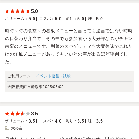
5.0
5.0
5.0
5.0
5.0
ボリューム
：
コスパ
：
彩り
：
味
：
時時～時の食堂～の看板メニューと言っても過言ではない時時
の日替わり弁当で、その中でも参加者から大好評なのがチキン
南蛮のメニューです。副菜のスパゲッティも大変美味でこれだ
けの洋風メニューがあってもいいとの声が出るほど評判でし
た。
ご利用シーン：
イベント運営
›
試験
大阪府箕面市船場東
2025/06/02
3.5
3.5
4.0
3.5
3.5
ボリューム
：
コスパ
：
彩り
：
味
：
大の会