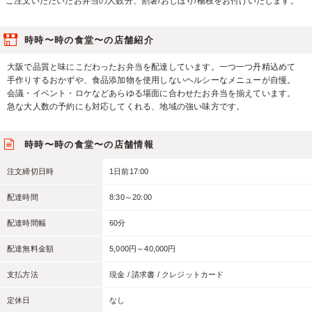
ご注文いただいたお弁当の人数分、割箸/おしぼり/楊枝をお付けいたします。
時時〜時の食堂〜の店舗紹介
大阪で品質と味にこだわったお弁当を配達しています。一つ一つ丹精込めて
手作りするおかずや、食品添加物を使用しないヘルシーなメニューが自慢。
会議・イベント・ロケなどあらゆる場面に合わせたお弁当を揃えています。
急な大人数の予約にも対応してくれる、地域の強い味方です。
時時〜時の食堂〜の店舗情報
注文締切日時
1日前17:00
配達時間
8:30～20:00
配達時間幅
60分
配達無料金額
5,000円～40,000円
支払方法
現金 / 請求書 / クレジットカード
定休日
なし