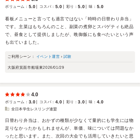
5.0
5.0
5.0
5.0
ボリューム
：
コスパ
：
彩り
：
味
：
看板メニューと言っても過言ではない「時時の日替わり弁当」
です。主菜はもちろんのこと、副菜の煮卵とスパゲティも絶品
で、昼食として提供しましたが、晩御飯にも食べたいという声
も出ていました。
ご利用シーン：
イベント運営
›
試験
大阪府箕面市船場東
2026/01/29
4.0
3.0
4.0
3.0
4.0
ボリューム
：
コスパ
：
彩り
：
味
：
全日本学生レスリング連盟
日替わり弁当は、おかずの種類が少なくて量的にも学生には物
足りなかったかもしれませんが、単価、味については問題なか
ったと思います。また、次回の大会でも活用していきたいと思