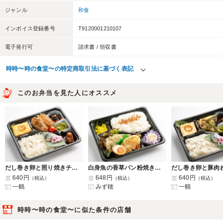
ジャンル
和食
インボイス登録番号
T9120001210107
電子発行可
請求書 / 領収書
時時〜時の食堂〜の特定商取引法に基づく表記
このお弁当を見た人にオススメ
だし巻き卵と照り焼きチキン弁当
白身魚の香草パン粉焼き弁当
640円
648円
640円
（税込）
（税込）
（税込）
一鶴
みず穂
一鶴
時時〜時の食堂〜に似た条件の店舗