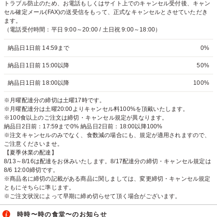
トラブル防止のため、お電話もしくはサイト上でのキャンセル受付後、キャン
セル確定メール(FAX)の送受信をもって、正式なキャンセルとさせていただき
ます。
（電話受付時間：平日 9:00～20:00 / 土日祝 9:00～18:00）
納品日1日前 14:59まで
0%
納品日1日前 15:00以降
50%
納品日1日前 18:00以降
100%
※月曜配達分の締切は土曜17時です。
※月曜配達分は土曜20:00よりキャンセル料100%を頂戴いたします。
※100食以上のご注文は締切・キャンセル規定が異なります。
納品日2日前：17:59まで0% 納品日2日前：18:00以降100%
※注文キャンセルのみでなく、食数減の場合にも、規定が適用されますので、
ご注意くださいませ。
【夏季休業の配達】
8/13～8/16は配達をお休みいたします。8/17配達分の締切・キャンセル規定は
8/6 12:00締切です。
※商品名に締切の記載がある商品に関しましては、変更締切・キャンセル規定
ともにそちらに準じます。
※ご注文状況によって早期に締め切らせて頂く場合がございます。
時時〜時の食堂〜のお知らせ