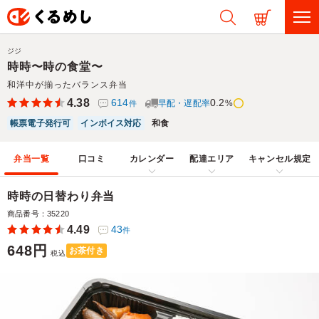
ジジ
時時〜時の食堂〜
和洋中が揃ったバランス弁当
4.38
614
0.2
早配・遅配率
%
件
帳票電子発行可
インボイス対応
和食
弁当一覧
口コミ
カレンダー
配達エリア
キャンセル規定
時時の日替わり弁当
商品番号：35220
4.49
43
件
648円
お茶付き
税込