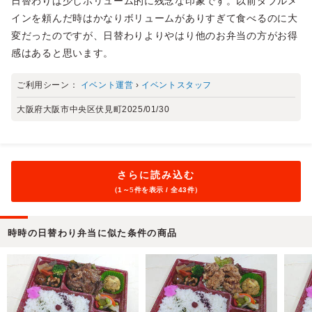
日替わりは少しボリューム的に残念な印象です。以前ダブルメ
インを頼んだ時はかなりボリュームがありすぎて食べるのに大
変だったのですが、日替わりよりやはり他のお弁当の方がお得
感はあると思います。
ご利用シーン：
イベント運営
›
イベントスタッフ
大阪府大阪市中央区伏見町
2025/01/30
さらに読み込む
（1～
5
件を表示 / 全43件）
時時の日替わり弁当に似た条件の商品