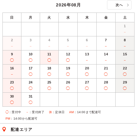
2026年08月
次へ
日
月
火
水
木
金
土
1
－
2
3
4
5
6
7
8
－
－
－
－
－
－
－
9
10
11
12
13
14
15
◯
◯
◯
◯
－
－
－
16
17
18
19
20
21
22
－
◯
◯
◯
◯
◯
◯
23
24
25
26
27
28
29
◯
◯
◯
◯
◯
◯
◯
30
31
◯
◯
◯
：受付中
－
：受付終了
休
：定休日
AM
：14:00まで配達可
PM
：14:00から配達可
配達エリア