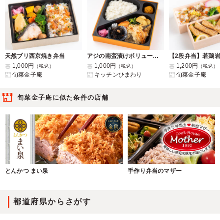
天然ブリ西京焼き弁当
アジの南蛮漬けボリューム弁当
【2段弁当】若鶏
1,000円
1,000円
1,200円
（税込）
（税込）
（税込）
旬菜金子庵
キッチンひまわり
旬菜金子庵
旬菜金子庵に似た条件の店舗
とんかつ まい泉
手作り弁当のマザー
都道府県からさがす