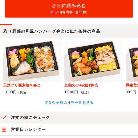
さらに読み込む
（1～
5
件を表示 / 全39件）
彩り野菜の和風ハンバーグ弁当に似た条件の商品
天然ブリ西京焼き弁当
若鶏のから揚げ弁当
豚生姜
1,000円
1,000円
999円
（税込）
（税込）
旬菜金子庵の弁当一覧を見る
注文の前にチェック
営業日カレンダー