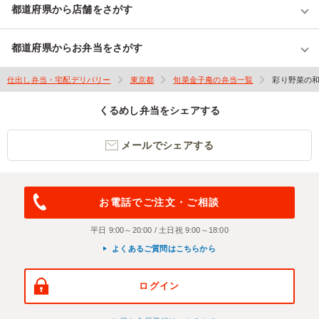
都道府県から店舗をさがす
都道府県からお弁当をさがす
仕出し弁当・宅配デリバリー
東京都
旬菜金子庵の弁当一覧
彩り野菜の
くるめし弁当をシェアする
メールでシェアする
お電話でご注文・ご相談
平日 9:00～20:00 / 土日祝 9:00～18:00
よくあるご質問はこちらから
ログイン