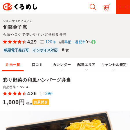
シュンサイカネコアン
旬菜金子庵
会議やロケで使いやすい定番和食弁当
4.29
120
0
早配・遅配率
%
件
帳票電子発行可
インボイス対応
和食
弁当一覧
口コミ
カレンダー
配達エリア
キャンセル規定
彩り野菜の和風ハンバーグ弁当
商品番号：72284
4.26
39
件
1,000円
お茶付き
税込