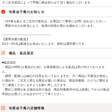
※ご注文状況によって早期に締め切らせて頂く場合がございます。
旬菜金子庵のお知らせ
・100食を超えるご注文の場合は、お電話にて事前にお問い合わせください。
・季節や仕入れ状況により、副菜の内容が変わる場合がございます。
-----------------------------------------------
【夏季休業の配達】
8/13～8/16は配達をお休みいたします。締切は通常通りです。
備品・返品規定
■返品規定
・商品の特性上(食品のため)、お客様都合による返品は受け付けておりませ
ん。
・調理・配達には細心の注意を払っておりますが、万一商品に不都合が発生し
た場合や、ご注文と異なる商品が届いた場合は、商品到着後、ただちに弊社ま
でご連絡くださいますようお願い申し上げます。
・弊社に原因がある場合以外の返品、商品到着後30分以上経過してからの返品
申請はお受けしかねますのでご了承ください。
旬菜金子庵の店舗情報