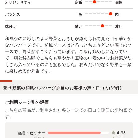
オリジナリティ
定番
個性
バランス
魚
肉
味付け
薄い
濃い
和風なのに彩りのよい野菜とおろしが添えられて見た目が華やか
なハンバーグです。和風ソースはとろっとちょうどいい感じのソ
ースで、野菜がすごく合っています。ご飯は鶏めしになってい
て、鶏と錦糸卵でこちらも華やか！煮物の巾着の中にお野菜がた
くさん入っているのにも驚きでした。お肉だけでなく野菜も一緒
に楽しめるお弁当です。
彩り野菜の和風ハンバーグ弁当のお客様の声・口コミ(39件)
ご利用シーン別の評価
こちらの商品がご利用された各シーンでの口コミ評価の平均点で
す。
4.33
会議・セミナー