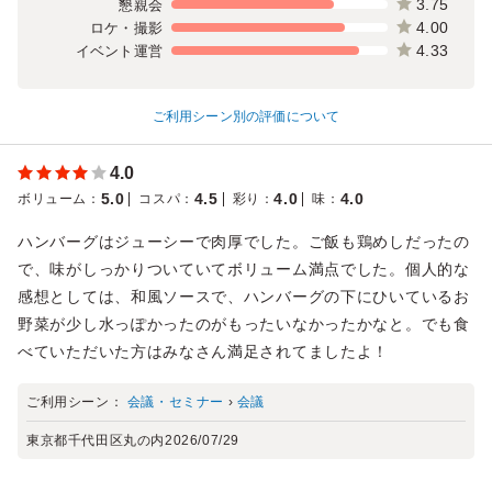
3.75
懇親会
4.00
ロケ・撮影
4.33
イベント運営
ご利用シーン別の評価について
4.0
5.0
4.5
4.0
4.0
ボリューム
：
コスパ
：
彩り
：
味
：
ハンバーグはジューシーで肉厚でした。ご飯も鶏めしだったの
で、味がしっかりついていてボリューム満点でした。個人的な
感想としては、和風ソースで、ハンバーグの下にひいているお
野菜が少し水っぽかったのがもったいなかったかなと。でも食
べていただいた方はみなさん満足されてましたよ！
ご利用シーン：
会議・セミナー
›
会議
東京都千代田区丸の内
2026/07/29