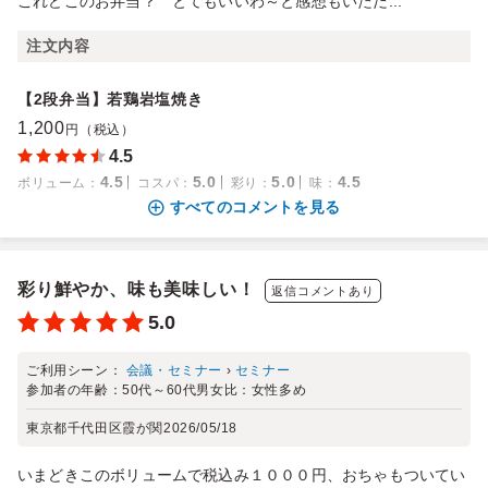
これどこのお弁当？ とてもいいわ～と感想もいただ...
注文内容
【2段弁当】若鶏岩塩焼き
1,200
円（税込）
4.5
4.5
5.0
5.0
4.5
ボリューム
：
コスパ
：
彩り
：
味
：
すべてのコメントを見る
彩り鮮やか、味も美味しい！
返信コメントあり
5.0
ご利用シーン：
会議・セミナー
›
セミナー
参加者の年齢：
50代～60代
男女比：
女性多め
東京都千代田区霞が関
2026/05/18
いまどきこのボリュームで税込み１０００円、おちゃもついてい