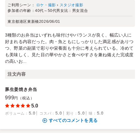
ご利用シーン：
ロケ・撮影
›
スタジオ撮影
参加者の年齢：
40代～50代
男女比：
男女混合
東京都港区東新橋
2026/06/01
3種類のお弁当はいずれも味付けやバランスが良く、幅広い人に
好まれる内容だった。肉・魚ともにしっかりした満足感がありつ
つ、野菜の副菜で彩りや栄養面も十分に考えられている。冷めて
も美味しく、見た目の華やかさと食べやすさを兼ね備えた完成度
の高いお...
注文内容
豚生姜焼き弁当
999
円（税込）
5.0
5.0
5.0
5.0
5.0
ボリューム
：
コスパ
：
彩り
：
味
：
すべてのコメントを見る