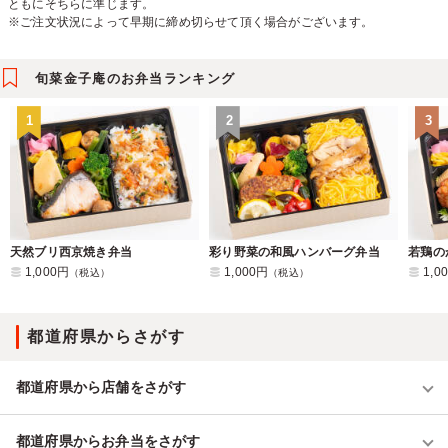
ともにそちらに準じます。
※ご注文状況によって早期に締め切らせて頂く場合がございます。
旬菜金子庵のお弁当ランキング
1
2
3
天然ブリ西京焼き弁当
彩り野菜の和風ハンバーグ弁当
若鶏の
1,000円
1,000円
1,0
（税込）
（税込）
都道府県からさがす
都道府県から店舗をさがす
都道府県からお弁当をさがす