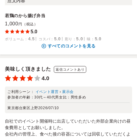
注文内容
若鶏のから揚げ弁当
1,000
円（税込）
5.0
4.5
5.0
5.0
5.0
ボリューム
：
コスパ
：
彩り
：
味
：
すべてのコメントを見る
美味しく頂きました
返信コメントあり
4.0
ご利用シーン：
イベント運営
›
展示会
参加者の年齢：
30代～40代
男女比：
男性多め
東京都台東区上野
2026/07/10
自社でのイベント開催時に出店していただいた外部企業向けの昼
食費用としてお願いしました。
会社内の管理上、食べた後の容器については回収していただくよ