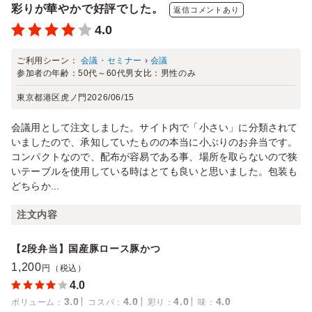
彩りが華やかで好評でした。
返信コメントあり
4.0
ご利用シーン：
会議・セミナー
›
会議
参加者の年齢：
50代～60代
男女比：
男性のみ
東京都港区虎ノ門
2026/06/15
会議用として注文しました。サイト内で「小さい」に分類されて
いましたので、承知していたものの本当に小ぶりのお弁当です。
コンパクトなので、配布が容易である事、場所を取らないので狭
いテーブルを使用している時はとても良いと思いました。包装も
どちらか...
注文内容
【2段弁当】国産豚ロース豚かつ
1,200
円（税込）
4.0
3.0
4.0
4.0
4.0
ボリューム
：
コスパ
：
彩り
：
味
：