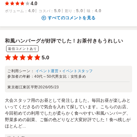
4.0
4.0
5.0
5.0
4.0
ボリューム
：
コスパ
：
彩り
：
味
：
すべてのコメントを見る
和風ハンバーグが好評でした！お茶付きもうれしい
返信コメントあり
5.0
ご利用シーン：
イベント運営
›
イベントスタッフ
参加者の年齢：
40代～50代
男女比：
女性多め
東京都江東区平野
2026/05/23
大会スタッフ用のお昼として発注しました。毎回お昼が楽しみと
いってくださるので気合を入れて探しています。こちらのお店、
今回初めての利用でしたが柔らかく食べやすい和風ハンバーグ、
野菜多めの副菜、ご飯の色どりなど大変好評でした！食べ残しが
ほとんど...