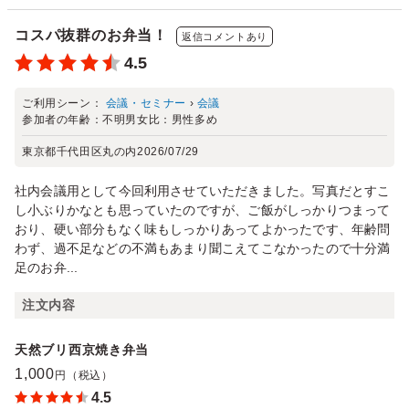
コスパ抜群のお弁当！
返信コメントあり
4.5
ご利用シーン：
会議・セミナー
›
会議
参加者の年齢：
不明
男女比：
男性多め
東京都千代田区丸の内
2026/07/29
社内会議用として今回利用させていただきました。写真だとすこ
し小ぶりかなとも思っていたのですが、ご飯がしっかりつまって
おり、硬い部分もなく味もしっかりあってよかったです、年齢問
わず、過不足などの不満もあまり聞こえてこなかったので十分満
足のお弁...
注文内容
天然ブリ西京焼き弁当
1,000
円（税込）
4.5