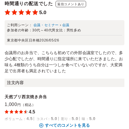
時間通りの配送でした
返信コメントあり
5.0
ご利用シーン：
会議・セミナー
›
会議
参加者の年齢：
30代～40代
男女比：
男性多め
東京都中央区日本橋
2026/05/26
会議用のお弁当で、こちらも初めての外部会議室でしたので、多
少心配でしたが、時間通りに指定場所に来ていただきました。お
味も.4種類のうち自分は一つしか食べていないのですが、大変満
足で出席者も満足されていました
注文内容
天然ブリ西京焼き弁当
1,000
円（税込）
4.5
4.5
5.0
5.0
5.0
ボリューム
：
コスパ
：
彩り
：
味
：
すべてのコメントを見る