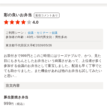
彩の良いお弁当
返信コメントあり
4.0
ご利用シーン：
会議・セミナー
›
会議
参加者の年齢：
40代～50代
男女比：
男性多め
東京都千代田区大手町
2026/05/26
お茶付きで999円とこのご時世にはリーズナブルで、かつ、見た
目にもきちんとしたお弁当という綺麗さがあって、上位者が多く
参加する会議のお弁当として重宝しました。配送も早く丁寧でと
ても助かりました。また機会があれば他のお弁当も試してみたい
と思い...
注文内容
豚生姜焼き弁当
999
円（税込）