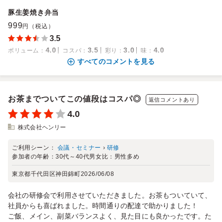
豚生姜焼き弁当
999
円（税込）
3.5
4.0
3.5
3.0
4.0
ボリューム
：
コスパ
：
彩り
：
味
：
すべてのコメントを見る
お茶までついてこの値段はコスパ◎
返信コメントあり
4.0
株式会社ヘンリー
ご利用シーン：
会議・セミナー
›
研修
参加者の年齢：
30代～40代
男女比：
男性多め
東京都千代田区神田錦町
2026/06/08
会社の研修会で利用させていただきました。お茶もついていて、
社員からも喜ばれました。時間通りの配達で助かりました！
ご飯、メイン、副菜バランスよく、見た目にも良かったです。た