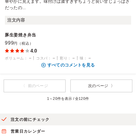
華やかに見えます。味付けは濃すぎずちょうど良い甘じょっぱさ
だったの...
注文内容
豚生姜焼き弁当
999
円（税込）
4.0
－
－
－
－
ボリューム
：
コスパ
：
彩り
：
味
：
すべてのコメントを見る
〈 前のページ
次のページ 〉
1～20件を表示 / 全120件
注文の前にチェック
営業日カレンダー