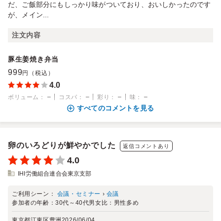
だ、ご飯部分にもしっかり味がついており、おいしかったのです
が、メイン...
注文内容
豚生姜焼き弁当
999
円（税込）
4.0
－
－
－
－
ボリューム
：
コスパ
：
彩り
：
味
：
すべてのコメントを見る
卵のいろどりが鮮やかでした
返信コメントあり
4.0
IHI労働組合連合会東京支部
ご利用シーン：
会議・セミナー
›
会議
参加者の年齢：
30代～40代
男女比：
男性多め
東京都江東区豊洲
2026/06/04