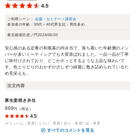
4.5
ご利用シーン：
会議・セミナー
›
講習会
参加者の年齢：
30代～40代
男女比：
男性多め
東京都港区虎ノ門
2026/06/20
安心感のある定番の和風幕の内弁当で、落ち着いた年齢層のメン
バーが多いミーティングでも大変喜ばれました。一品一品が丁寧
に味付けされており、どこかホッとするような上品な味わいで
す。色とりどりのおかずが少しずつ綺麗に敷き詰められているた
め見栄えも...
注文内容
豚生姜焼き弁当
999
円（税込）
4.5
5.0
5.0
4.0
4.5
ボリューム
：
コスパ
：
彩り
：
味
：
すべてのコメントを見る