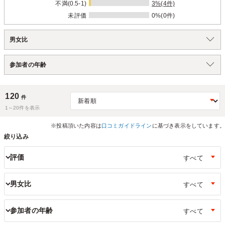
不満(0.5-1)
3%(4件)
未評価
0%(0件)
男女比
参加者の年齢
120
件
1～
20
件を表示
※投稿頂いた内容は
口コミガイドライン
に基づき表示をしています。
絞り込み
評価
男女比
参加者の年齢