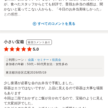
が、食べたスタッフからとても好評で、普段お弁当の感想は、聞
かないと返ってこない人からも、「今日のお弁当美味しかった」
との感想...
すべてのコメントを見る
小さい宝箱
返信コメントあり
5.0
ご利用シーン：
会議・セミナー
›
役員会
参加者の年齢：
50代～60代
男女比：
女性多め
東京都渋谷区広尾
2026/05/19
少し接遇が必要な会のお弁当で手配しました。
容器はエコではないですが、上品に見えるので容器は大事な場面
もあります
今回は二段でおかずとご飯が分かれてるので、宝箱のように見え
て大変好評でした。