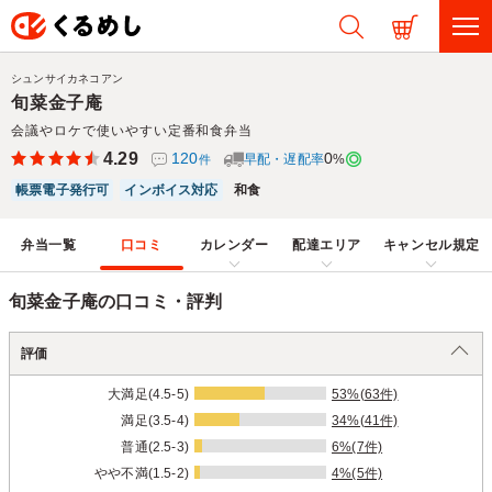
シュンサイカネコアン
旬菜金子庵
会議やロケで使いやすい定番和食弁当
4.29
120
0
早配・遅配率
%
件
帳票電子発行可
インボイス対応
和食
弁当一覧
口コミ
カレンダー
配達エリア
キャンセル規定
旬菜金子庵の口コミ・評判
評価
大満足(4.5-5)
53%(63件)
満足(3.5-4)
34%(41件)
普通(2.5-3)
6%(7件)
やや不満(1.5-2)
4%(5件)