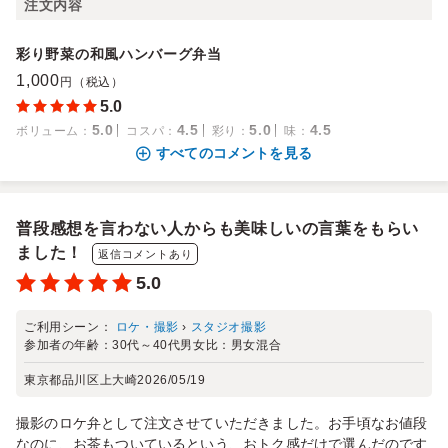
注文内容
彩り野菜の和風ハンバーグ弁当
1,000
円（税込）
5.0
5.0
4.5
5.0
4.5
ボリューム
：
コスパ
：
彩り
：
味
：
すべてのコメントを見る
普段感想を言わない人からも美味しいの言葉をもらい
ました！
返信コメントあり
5.0
ご利用シーン：
ロケ・撮影
›
スタジオ撮影
参加者の年齢：
30代～40代
男女比：
男女混合
東京都品川区上大崎
2026/05/19
撮影のロケ弁として注文させていただきました。お手頃なお値段
なのに、お茶もついているという、おトク感だけで選んだのです