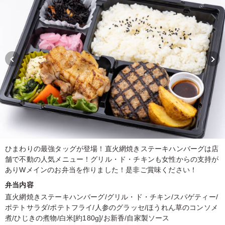
ひまわりの最強タッグが登場！直火網焼きステーキハンバーグは店
舗で不動の人気メニュー！グリル・ド・チキンも女性からの支持が
ありWメインのお弁当を作りました！是非ご賞味ください！
弁当内容
直火網焼きステーキハンバーグ/グリル・ド・チキン/スパゲティー/
ポテトサラダ/ポテトフライ/人参のグラッセ/ほうれん草のコンソメ
煮/ひじきの煮物/白米[約180g]/お新香/自家製ソース