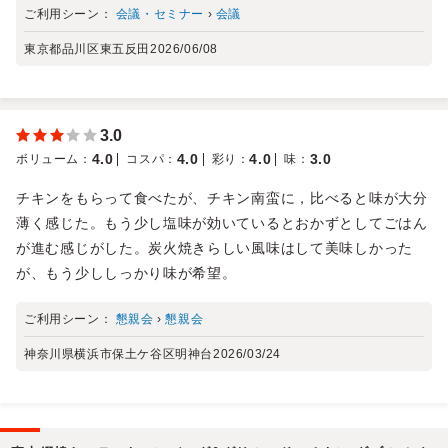
ご利用シーン：
会議・セミナー
›
会議
東京都品川区東五反田
2026/06/08
3.0
4.0
4.0
4.0
3.0
ボリューム
：
コスパ
：
彩り
：
味
：
チキンをもらって食べたが、チキン南蛮に，比べると味が大分
薄く感じた。もう少し塩味が効いているとおかずとしてごはん
が進む感じがした。炭火焼きらしい風味はして美味しかった
が、もう少ししっかり味が希望。
ご利用シーン：
懇親会
›
懇親会
神奈川県横浜市保土ケ谷区明神台
2026/03/24