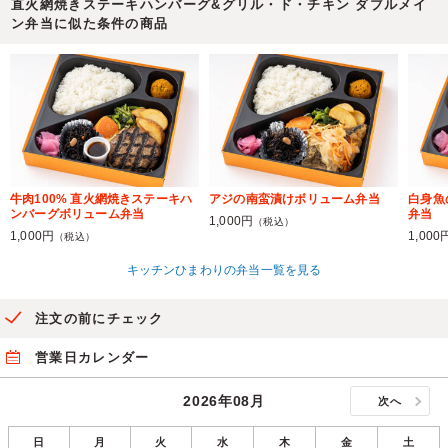
直火網焼きステーキハンバーグ&グリル・ド・チキン ダブルメイ
ン弁当に似た条件の商品
牛肉100% 直火網焼きステーキハ
アジの南蛮漬けボリューム弁当
白身魚
ンバーグボリューム弁当
弁当
1,000円
（税込）
1,000円
1,000
（税込）
キッチンひまわりの弁当一覧を見る
注文の前にチェック
営業日カレンダー
2026年08月
次へ
日
月
火
水
木
金
土