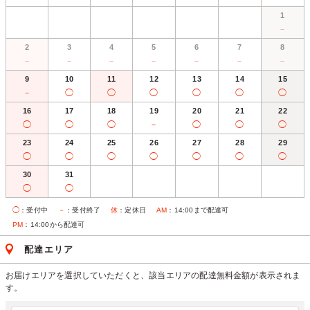
1
－
2
3
4
5
6
7
8
－
－
－
－
－
－
－
9
10
11
12
13
14
15
－
◯
◯
◯
◯
◯
◯
16
17
18
19
20
21
22
◯
◯
◯
－
◯
◯
◯
23
24
25
26
27
28
29
◯
◯
◯
◯
◯
◯
◯
30
31
◯
◯
◯
：受付中
－
：受付終了
休
：定休日
AM
：14:00まで配達可
PM
：14:00から配達可
配達エリア
お届けエリアを選択していただくと、該当エリアの配達無料金額が表示されま
す。