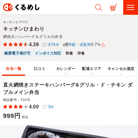
キッチンヒマワリ
キッチンひまわり
網焼きハンバーグ＆グリルの弁当
4.39
474
0.7
早配・遅配率
%
件
帳票電子発行可
インボイス対応
和食
洋食
弁当一覧
口コミ
カレンダー
配達エリア
キャンセル規定
直火網焼きステーキハンバーグ&グリル・ド・チキン ダ
ブルメイン弁当
商品番号：71470
4.00
3
件
999円
税込