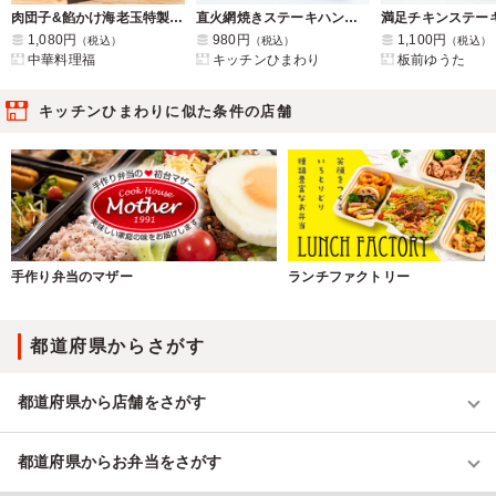
肉団子&餡かけ海老玉特製弁当
直火網焼きステーキハンバーグ グリルMIX
満足チキンステー
1,080円
980円
1,100円
（税込）
（税込）
（税込）
中華料理福
キッチンひまわり
板前ゆうた
キッチンひまわりに似た条件の店舗
手作り弁当のマザー
ランチファクトリー
都道府県からさがす
都道府県から店舗をさがす
都道府県からお弁当をさがす