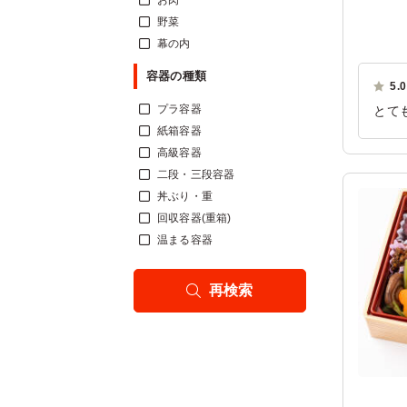
お肉
野菜
幕の内
容器の種類
5.0
プラ容器
とて
紙箱容器
ご利
高級容器
二段・三段容器
丼ぶり・重
回収容器(重箱)
温まる容器
再検索