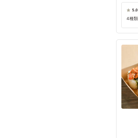
5.0
4種
かっ
ご利