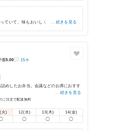
入っていて、味もおいしくて、とてもおす
続きを見る
ます。
東京都世田谷区桜丘
2026/06/23
評価
5.00
15
件
お詰めしたお弁当。会議などのお席におすす
続きを見る
のご注文で配達無料
合がございますので、ご了承ください。
(火)
12(水)
13(木)
14(金)
◯
◯
◯
◯