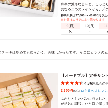
和牛の濃厚な旨味と、しっと
異なる二つのメインから、〆
海の幸を贅沢に堪能し尽くす
神奈川県
は
27,000 〜 46,000円
以上
※お届けエリアにより異なります
9(日)
10(月)
11
休
－
ステーキは冷めても柔らかく、美味しかったです。そこにヒラメの
な副菜もきれいで、蓋を開けた瞬間にうれしくなるようなお弁当で
用シーン：
懇親会
›
懇親会
【オードブル】定番サンド
4.36
懇親会の
2,600円
ロケ弁のまにま
(税込)
ふわりとしたパンに包まれた
が絶妙に調和。ひと口で感じる