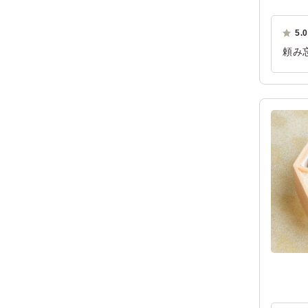
5.0
頼み
すめ
ご利