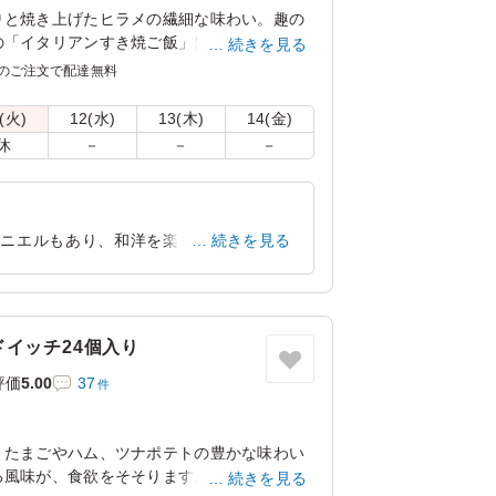
りと焼き上げたヒラメの繊細な味わい。趣の
の「イタリアンすき焼ご飯」に至るまで、山
続きを見る
特別なコース仕立ての御膳です。
のご注文で配達無料
(火)
12(水)
13(木)
14(金)
休
－
－
－
ムニエルもあり、和洋を楽しめます。彩り
続きを見る
した。
東京都新宿区西新宿
2026/05/27
イッチ24個入り
評価
5.00
37
件
に
、たまごやハム、ツナポテトの豊かな味わい
風味が、食欲をそそります。1つ1つ小分け
続きを見る