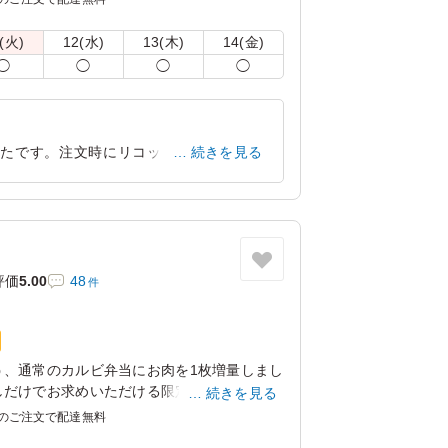
ルシーなクリームです。チョコ&ナッツは、
ュクリームの組合せにナッツをトッピングし
(火)
12(水)
13(木)
14(金)
◯
◯
◯
◯
前14:00までとなります。
えめ)」は「ミルククリーム(甘め)」に変更可
してください。
ったです。注文時にリコッタクリームとミ
続きを見る
使えますが、今回はミルククリームをチョ
東京都世田谷区船橋
2026/03/31
評価
5.00
48
件
う、通常のカルビ弁当にお肉を1枚増量しまし
しだけでお求めいただける限定商品となって
続きを見る
いた和牛カルビの旨みと、ご飯・たれ・肉汁
のご注文で配達無料
増えることで満足度も一段と増すその贅沢感、