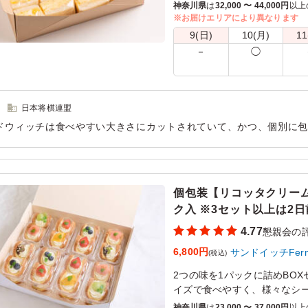
になったサンドイッチは、差
神奈川県
は
32,000 〜 44,000円
以上
※お届けエリアにより異なります
※サンドイッチは専用のシー
9(日)
10(月)
11
－
◯
日本将棋連盟
ドウィッチは食べやすい大きさにカットされていて、かつ、個別に
できるので非常に良かったです。今回の参加者の一番人気は「たま
用シーン：
懇親会
›
懇親会
個包装【リコッタクリーム
ク入 ※3セット以上は2日前
4.77
懇親会の
6,800円
サンドイッチFerm
(税込)
2つの味を1パックに詰めBOX
イズで食べやすく、様々なシ
は、ほのかに香るラム酒が大
神奈川県
は
23,000 〜 37,000円
以上