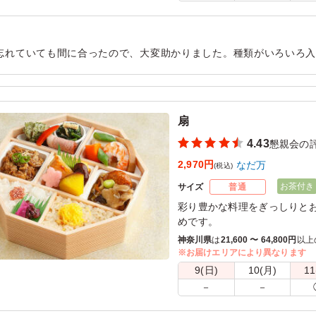
忘れていても間に合ったので、大変助かりました。種類がいろいろ
です。お値段以上のおいしさ、かつボリュームもあって、満足でき
用シーン：
懇親会
›
懇親会
扇
4.43
懇親会の
2,970円
なだ万
(税込)
お茶付き
サイズ
普通
彩り豊かな料理をぎっしりと
めです。
神奈川県
は
21,600 〜 64,800円
以上
※一部内容等が変更になる場
※お届けエリアにより異なります
9(日)
10(月)
11
－
－