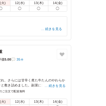
(火)
12(水)
13(木)
14(金)
◯
◯
◯
◯
頂けます。下記プルダウンよりお選びくださ
続きを見る
東京都江東区豊洲
2026/02/24
重
評価
5.00
35
件
だれ、さらには甘辛く煮た牛たんのやわらか
りと敷き詰めました。副菜には牛たん入焼売
続きを見る
り、まさに牛たん尽くしの豪華な幕の内重を
のご注文で配達無料
(火)
12(水)
13(木)
14(金)