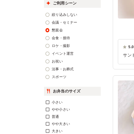
ご利用シーン
絞り込みしない
会議・セミナー
懇親会
会食・接待
ロケ・撮影
5.0
イベント運営
サン
お祝い
とが
法事・お葬式
ご利
スポーツ
お弁当のサイズ
小さい
やや小さい
普通
やや大きい
大きい