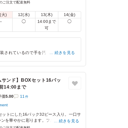
し入れに最適です。
のご注文で配達無料
トで包んでお届けします。
(火)
12(水)
13(木)
14(金)
14:00まで
－
◯
◯
可
包装されているので手を汚さずに食べるこ
続きを見る
ごサンド」でした。
東京都渋谷区千駄ヶ谷
2026/07/29
サンド】BOXセット16パッ
14:00まで
評価
5.00
11
件
ent
セットにした16パック32ピース入り。一口サ
ーンを華やかに彩ります。フルーツサンドに
続きを見る
人な雰囲気のリコッタクリームを使用、リコ
のご注文で配達無料