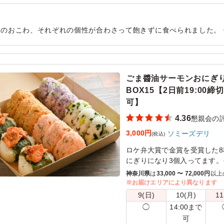
類のおこわ、それぞれの個性が合わさって飽きずに食べられました。
たです。 それでいてくどくもなく、腹持ちが良くていうことなしで
用シーン：
懇親会
›
懇親会
ごま醬油サーモンおにぎ
BOX15【2日前19:00締切
可】
4.36
懇親会の
3,000円
ソミーズデリ
(税込)
ロケ弁大賞で金賞を受賞した
にぎりになり3個入ってます。
りが4種×3個入ってます。
神奈川県
は
33,000 〜 72,000円
以上
※お届けエリアにより異なります
※15箱以上のご注文は、事前
9(日)
10(月)
11
14:00まで
◯
可