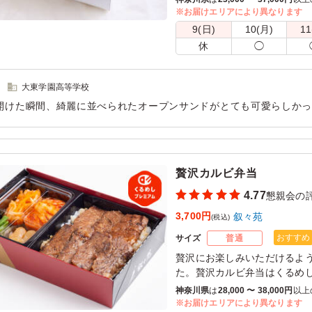
ッタチーズを50％配合したヘ
※お届けエリアにより異なります
リコッタクリームとガナッシ
9(日)
10(月)
11
ました。
休
◯
※3セット以上の注文締切は2日
※「リコッタクリーム(甘さ控
大東学園高等学校
能です。プルダウンより選択
開けた瞬間、綺麗に並べられたオープンサンドがとても可愛らしか
クリームが選べるのが嬉しかったです。オードブルの１つとしても
、添えられた果物も美味しくてデザートとして大好評でした！
用シーン：
懇親会
›
懇親会
贅沢カルビ弁当
4.77
懇親会の
3,700円
叙々苑
(税込)
おすすめ
サイズ
普通
贅沢にお楽しみいただけるよ
た。贅沢カルビ弁当はくるめ
います。叙々苑秘伝だれで焼
神奈川県
は
28,000 〜 38,000円
以上
の絶妙な味わい。お肉が1枚
※お届けエリアにより異なります