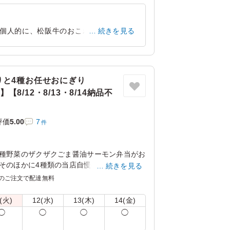
 個人的に、松阪牛のおこわが一番おいし
続きを見る
す。
東京都港区赤坂
2026/04/28
りと4種お任せおにぎり
】【8/12・8/13・8/14納品不
評価
5.00
7
件
8種野菜のザクザクごま醤油サーモン弁当がお
そのほかに4種類の当店自慢の手握りおにぎ
続きを見る
のご注文で配達無料
問い合わせをお願いいたします。
(火)
12(水)
13(木)
14(金)
◯
◯
◯
◯