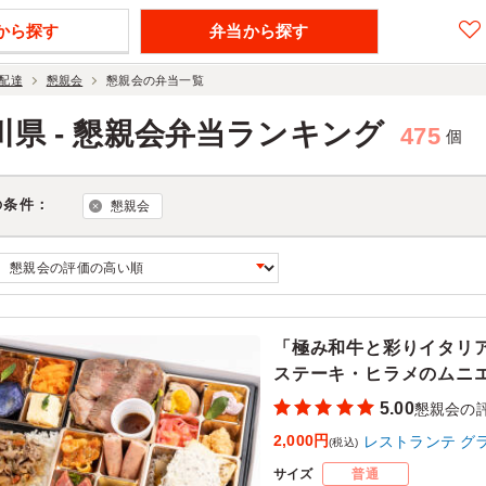
から探す
弁当から探す
配達
懇親会
懇親会の弁当一覧
川県 - 懇親会弁当ランキング
475
個
の条件：
懇親会
「極み和牛と彩りイタリ
ステーキ・ヒラメのムニ
5.00
懇親会の
2,000円
レストランテ グ
(税込)
サイズ
普通