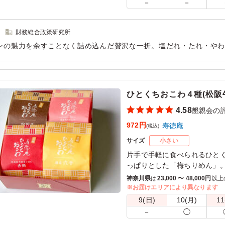
－
－
財務総合政策研究所
ンの魅力を余すことなく詰め込んだ贅沢な一折。塩だれ・たれ・や
しめ、最後まで飽きが来ません。麦ご飯との相性も抜群で、副菜の
感・完成度の高いお弁当です。
用シーン：
懇親会
›
懇親会
ひとくちおこわ４種(松阪
4.58
懇親会の
972円
寿徳庵
(税込)
サイズ
小さい
片手で手軽に食べられるひと
っぱりとした「梅ちりめん」
飯」。国産穴子に特製タレを
神奈川県
は
23,000 〜 48,000円
以上
子」。松阪牛とごぼう・エリ
※お届けエリアにより異なります
種類詰め合わせです
9(日)
10(月)
11
－
◯