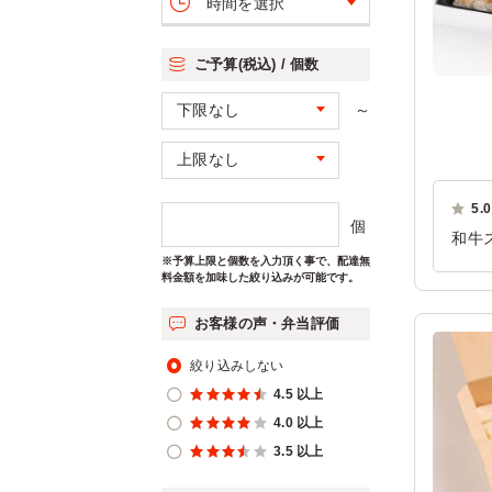
時間を選択
ご予算(税込) / 個数
～
5.0
個
和牛
※予算上限と個数を入力頂く事で、配達無
豊か
料金額を加味した絞り込みが可能です。
ご利
お客様の声・弁当評価
絞り込みしない
4.5 以上
4.0 以上
3.5 以上