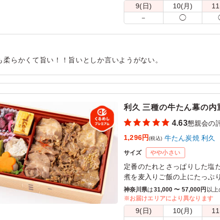
ぜひお楽しみください。
9(日)
10(月)
11
－
◯
※ニンニクの有・無がお選び
い。
も柔らかくて旨い！！旨いとしか言いようがない。
用シーン：
懇親会
›
懇親会
利久 三種の牛たん幕の内
4.63
懇親会の
1,296円
牛たん炭焼 利久
(税込)
サイズ
やや小さい
定番のたれとさっぱりした塩
煮を麦入りご飯の上にたっぷ
や牛たん入玉子焼きなどが入
神奈川県
は
31,000 〜 57,000円
以上
お楽しみください。
※お届けエリアにより異なります
9(日)
10(月)
11