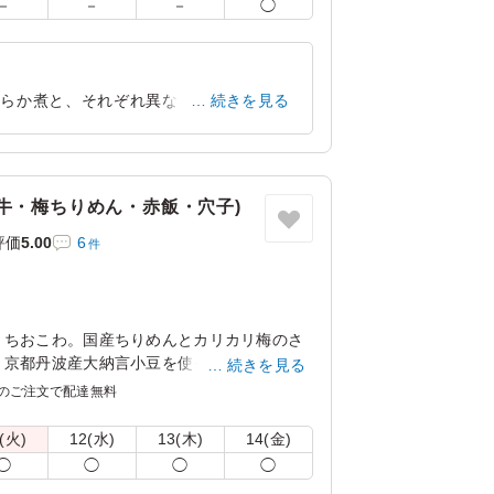
－
－
－
◯
わらか煮と、それぞれ異なる味わいと食感
続きを見る
シュウマイにまで牛タンが詰め込まれた、
東京都千代田区霞が関
2026/03/28
牛・梅ちりめん・赤飯・穴子)
評価
5.00
6
件
くちおこわ。国産ちりめんとカリカリ梅のさ
。京都丹波産大納言小豆を使った自慢の「赤
続きを見る
つけふっくら蒸して山椒を効かせた「穴
のご注文で配達無料
ンギをすき焼き風に仕上げた「松阪牛」の４
(火)
12(水)
13(木)
14(金)
◯
◯
◯
◯