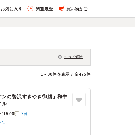
お気に入り
閲覧履歴
買い物かご
すべて解除
1～30件を表示 / 全475件
アンの贅沢すきやき御膳」和牛
エル
評価
5.00
7
件
ラン