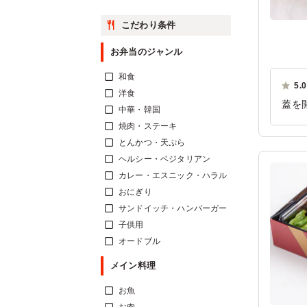
こだわり条件
お弁当のジャンル
和食
5.0
洋食
蓋を
中華・韓国
ルク
焼肉・ステーキ
イス
とんかつ・天ぷら
ヘルシー・ベジタリアン
ご利
カレー・エスニック・ハラル
おにぎり
サンドイッチ・ハンバーガー
子供用
オードブル
メイン料理
お魚