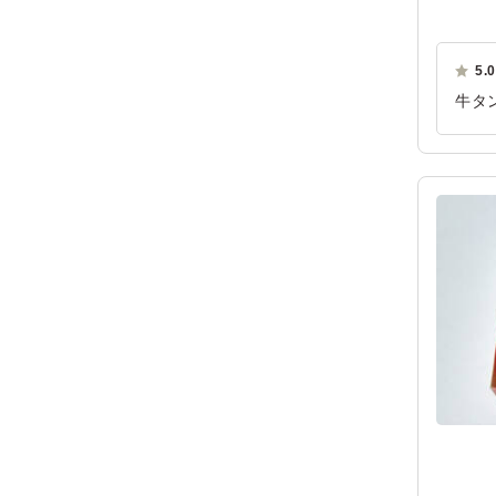
5.0
牛タ
が楽
満足
ご利