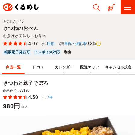
キツネノオベン
きつねのおべん
お揚げが美味しいお弁当
4.07
88
0.2
早配・遅配率
%
件
帳票電子発行可
インボイス対応
和食
弁当一覧
口コミ
カレンダー
配達エリア
キャンセル規定
きつねと親子そぼろ
商品番号：77198
4.50
7
件
980円
税込