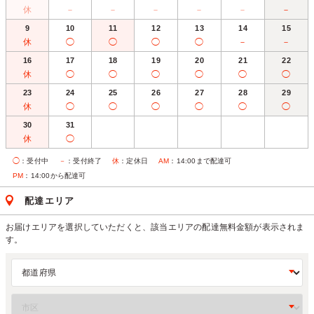
休
－
－
－
－
－
－
9
10
11
12
13
14
15
休
◯
◯
◯
◯
－
－
16
17
18
19
20
21
22
休
◯
◯
◯
◯
◯
◯
23
24
25
26
27
28
29
休
◯
◯
◯
◯
◯
◯
30
31
休
◯
◯
：受付中
－
：受付終了
休
：定休日
AM
：14:00まで配達可
PM
：14:00から配達可
配達エリア
お届けエリアを選択していただくと、該当エリアの配達無料金額が表示されま
す。