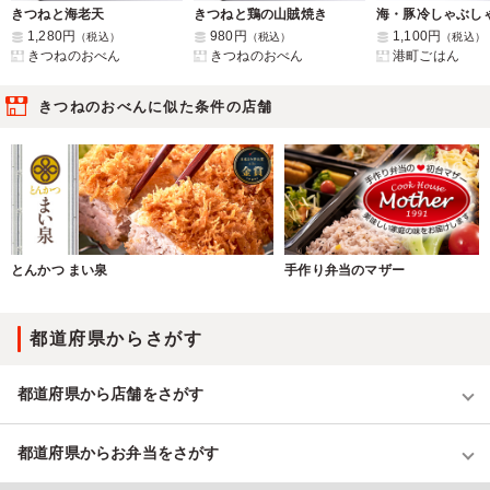
きつねと海老天
きつねと鶏の山賊焼き
海・豚冷しゃぶし
1,280円
980円
1,100円
（税込）
（税込）
（税込）
きつねのおべん
きつねのおべん
港町ごはん
きつねのおべんに似た条件の店舗
とんかつ まい泉
手作り弁当のマザー
都道府県からさがす
都道府県から店舗をさがす
都道府県からお弁当をさがす