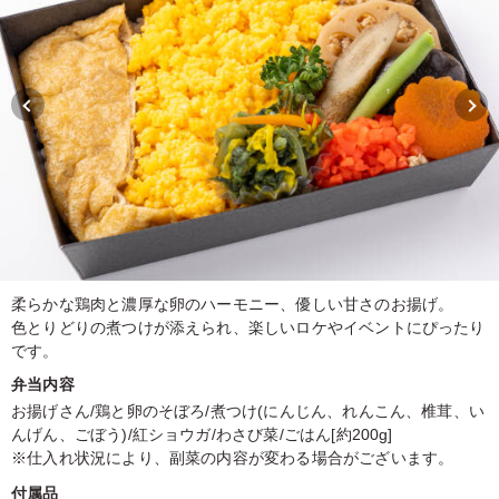
柔らかな鶏肉と濃厚な卵のハーモニー、優しい甘さのお揚げ。
色とりどりの煮つけが添えられ、楽しいロケやイベントにぴったり
です。
弁当内容
お揚げさん/鶏と卵のそぼろ/煮つけ(にんじん、れんこん、椎茸、い
んげん、ごぼう)/紅ショウガ/わさび菜/ごはん[約200g]
※仕入れ状況により、副菜の内容が変わる場合がございます。
付属品