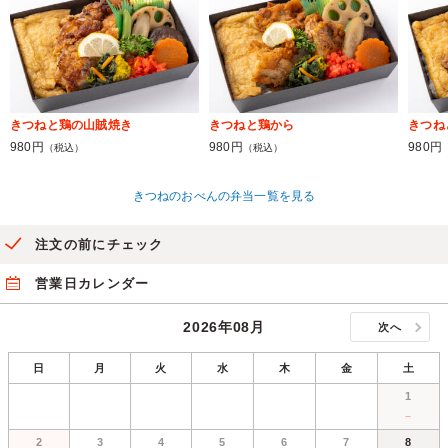
きつねと鶏の山賊焼き
きつねと鶏から
きつね
980円
980円
980円
（税込）
（税込）
きつねのおべんの弁当一覧を見る
注文の前にチェック
営業日カレンダー
2026年08月
次へ
日
月
火
水
木
金
土
1
－
2
3
4
5
6
7
8