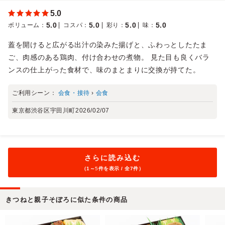
5.0
5.0
5.0
5.0
5.0
ボリューム
：
コスパ
：
彩り
：
味
：
蓋を開けると広がる出汁の染みた揚げと、ふわっとしたたま
ご、肉感のある鶏肉、付け合わせの煮物。 見た目も良くバラ
ンスの仕上がった食材で、味のまとまりに交換が持てた。
ご利用シーン：
会食・接待
›
会食
東京都渋谷区宇田川町
2026/02/07
さらに読み込む
（1～
5
件を表示 / 全7件）
きつねと親子そぼろに似た条件の商品