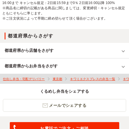
16:00まで キャンセル規定：2日前15:59まで0％ 2日前16:00以降 100%
※商品名に締切の記載がある商品に関しましては、変更締切・キャンセル規定
ともにそちらに準じます。
※ご注文状況によって早期に締め切らせて頂く場合がございます。
都道府県からさがす
都道府県から店舗をさがす
都道府県からお弁当をさがす
仕出し弁当・宅配デリバリー
東京都
キワミエクスプレスの弁当一覧
キ
くるめし弁当をシェアする
メールでシェアする
お電話でご注文・ご相談