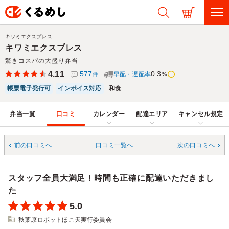
キワミエクスプレス
キワミエクスプレス
驚きコスパの大盛り弁当
4.11
577
0.3
早配・遅配率
%
件
帳票電子発行可
インボイス対応
和食
弁当一覧
口コミ
カレンダー
配達エリア
キャンセル規定
前の口コミへ
口コミ一覧へ
次の口コミへ
スタッフ全員大満足！時間も正確に配達いただきまし
た
5.0
秋葉原ロボットほこ天実行委員会