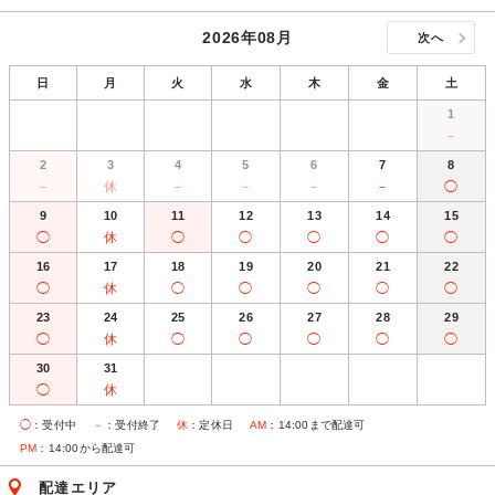
2026年08月
次へ
日
月
火
水
木
金
土
1
－
2
3
4
5
6
7
8
－
休
－
－
－
－
◯
9
10
11
12
13
14
15
◯
休
◯
◯
◯
◯
◯
16
17
18
19
20
21
22
◯
休
◯
◯
◯
◯
◯
23
24
25
26
27
28
29
◯
休
◯
◯
◯
◯
◯
30
31
◯
休
◯
：受付中
－
：受付終了
休
：定休日
AM
：14:00まで配達可
PM
：14:00から配達可
配達エリア