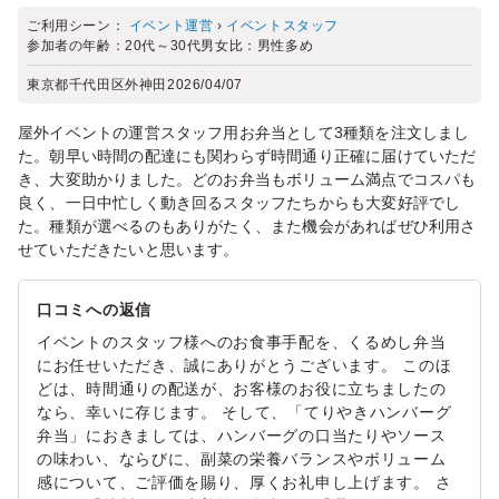
ご利用シーン：
イベント運営
›
イベントスタッフ
参加者の年齢：
20代～30代
男女比：
男性多め
東京都千代田区外神田
2026/04/07
屋外イベントの運営スタッフ用お弁当として3種類を注文しまし
た。朝早い時間の配達にも関わらず時間通り正確に届けていただ
き、大変助かりました。どのお弁当もボリューム満点でコスパも
良く、一日中忙しく動き回るスタッフたちからも大変好評でし
た。種類が選べるのもありがたく、また機会があればぜひ利用さ
せていただきたいと思います。
口コミへの返信
イベントのスタッフ様へのお食事手配を、くるめし弁当
にお任せいただき、誠にありがとうございます。 このほ
どは、時間通りの配送が、お客様のお役に立ちましたの
なら、幸いに存じます。 そして、「てりやきハンバーグ
弁当」におきましては、ハンバーグの口当たりやソース
の味わい、ならびに、副菜の栄養バランスやボリューム
感について、ご評価を賜り、厚くお礼申し上げます。 さ