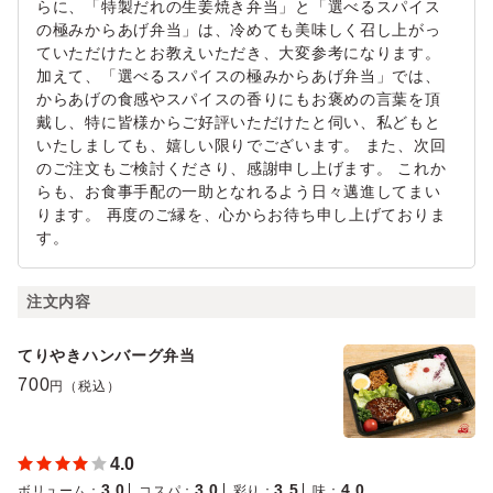
らに、「特製だれの生姜焼き弁当」と「選べるスパイス
の極みからあげ弁当」は、冷めても美味しく召し上がっ
ていただけたとお教えいただき、大変参考になります。
加えて、「選べるスパイスの極みからあげ弁当」では、
からあげの食感やスパイスの香りにもお褒めの言葉を頂
戴し、特に皆様からご好評いただけたと伺い、私どもと
いたしましても、嬉しい限りでございます。 また、次回
のご注文もご検討くださり、感謝申し上げます。 これか
らも、お食事手配の一助となれるよう日々邁進してまい
ります。 再度のご縁を、心からお待ち申し上げておりま
す。
注文内容
てりやきハンバーグ弁当
700
円（税込）
4.0
3.0
3.0
3.5
4.0
ボリューム
：
コスパ
：
彩り
：
味
：