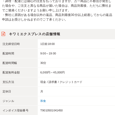
・調理・配達には細心の注意を払っておりますが、万一商品に不都合が発生し
た場合や、ご注文と異なる商品が届いた場合は、商品到着後、ただちに弊社ま
でご連絡くださいますようお願い申し上げます。
・弊社に原因がある場合以外の返品、商品到着後30分以上経過してからの返品
申請はお受けしかねますのでご了承ください。
キワミエクスプレスの店舗情報
注文締切日時
1日前18:00
配達時間
9:00～19:00
配達時間幅
30分
配達無料金額
6,000円～45,000円
支払方法
現金 / 請求書 / クレジットカード
定休日
月
ジャンル
和食
インボイス登録番号
T9010501041450