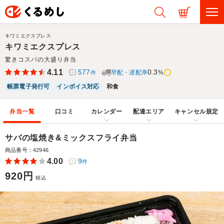
キワミエクスプレス
キワミエクスプレス
驚きコスパの大盛り弁当
4.11
577
0.3
早配・遅配率
%
件
帳票電子発行可
インボイス対応
和食
弁当一覧
口コミ
カレンダー
配達エリア
キャンセル規定
サバの塩焼き&ミックスフライ弁当
商品番号：42946
4.00
9
件
920円
税込