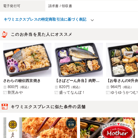
電子発行可
請求書 / 領収書
キワミエクスプレスの特定商取引法に基づく表記
このお弁当を見た人にオススメ
さわらの秘伝西京焼き
【さばどーん弁当】肉野菜炒め弁当
800円
820円
964円
（税込）
（税込）
（税込）
割烹みや
盛ってなんぼ！
ゆうゆうかつむ
キワミエクスプレスに似た条件の店舗