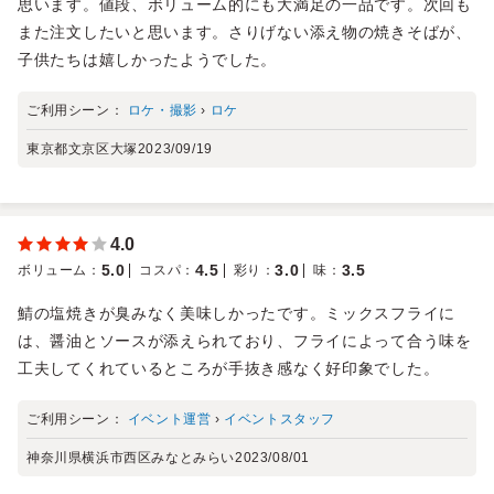
思います。値段、ボリューム的にも大満足の一品です。次回も
また注文したいと思います。さりげない添え物の焼きそばが、
子供たちは嬉しかったようでした。
ご利用シーン：
ロケ・撮影
›
ロケ
東京都文京区大塚
2023/09/19
4.0
5.0
4.5
3.0
3.5
ボリューム
：
コスパ
：
彩り
：
味
：
鯖の塩焼きが臭みなく美味しかったです。ミックスフライに
は、醤油とソースが添えられており、フライによって合う味を
工夫してくれているところが手抜き感なく好印象でした。
ご利用シーン：
イベント運営
›
イベントスタッフ
神奈川県横浜市西区みなとみらい
2023/08/01