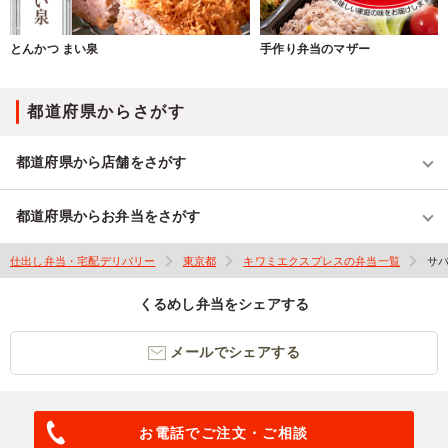
とんかつ まい泉
手作り弁当のマザー
都道府県からさがす
都道府県から店舗をさがす
都道府県からお弁当をさがす
仕出し弁当・宅配デリバリー
東京都
キワミエクスプレスの弁当一覧
サ
くるめし弁当をシェアする
メールでシェアする
お電話でご注文・ご相談