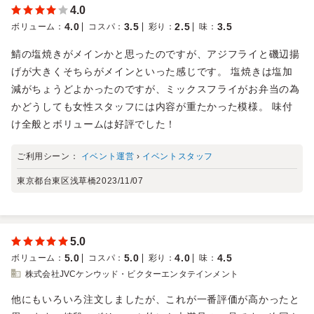
4.0
4.0
3.5
2.5
3.5
ボリューム
：
コスパ
：
彩り
：
味
：
鯖の塩焼きがメインかと思ったのですが、アジフライと磯辺揚
げが大きくそちらがメインといった感じです。 塩焼きは塩加
減がちょうどよかったのですが、ミックスフライがお弁当の為
かどうしても女性スタッフには内容が重たかった模様。 味付
け全般とボリュームは好評でした！
ご利用シーン：
イベント運営
›
イベントスタッフ
東京都台東区浅草橋
2023/11/07
5.0
5.0
5.0
4.0
4.5
ボリューム
：
コスパ
：
彩り
：
味
：
株式会社JVCケンウッド・ビクターエンタテインメント
他にもいろいろ注文しましたが、これが一番評価が高かったと