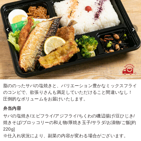
脂ののったサバの塩焼きと、バリエーション豊かなミックスフライ
のコンビで、欲張りさんも満足していただけること間違いなし！
圧倒的なボリュームをお届けいたします。
弁当内容
サバの塩焼き/エビフライ/アジフライ/ちくわの磯辺揚げ/豆ひじき/
焼きそば/ブロッコリーの和え物/厚焼き玉子/サラダ/お漬物/ご飯[約
220g]
※仕入れ状況により、副菜の内容が変わる場合がございます。