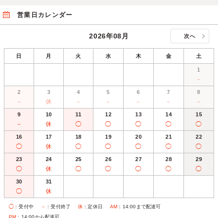
営業日カレンダー
2026年08月
次へ
日
月
火
水
木
金
土
1
－
2
3
4
5
6
7
8
－
休
－
－
－
－
－
9
10
11
12
13
14
15
－
休
◯
◯
◯
◯
◯
16
17
18
19
20
21
22
◯
休
◯
◯
◯
◯
◯
23
24
25
26
27
28
29
◯
休
◯
◯
◯
◯
◯
30
31
◯
休
◯
：受付中
－
：受付終了
休
：定休日
AM
：14:00まで配達可
PM
：14:00から配達可