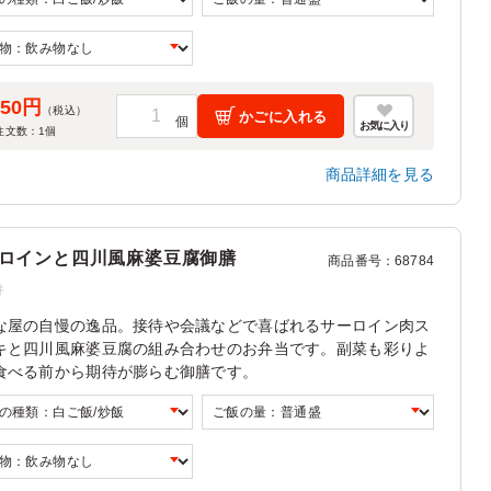
550円
（税込）
かごに入れる
お気に入り
注文数：
1
個
商品詳細を見る
ロインと四川風麻婆豆腐御膳
商品番号
：
68784
件
な屋の自慢の逸品。接待や会議などで喜ばれるサーロイン肉ス
キと四川風麻婆豆腐の組み合わせのお弁当です。副菜も彩りよ
食べる前から期待が膨らむ御膳です。