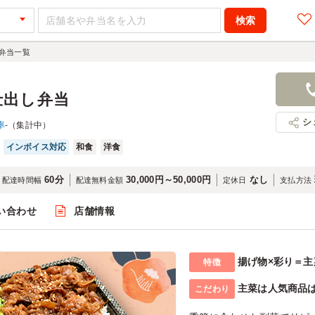
弁当一覧
仕出し弁当
シ
率
-（集計中）
インボイス対応
和食
洋食
60分
30,000円～50,000円
なし
配達時間幅
配達無料金額
定休日
支払方法
い合わせ
店舗情報
揚げ物×彩り＝
特徴
主菜は人気商品
こだわり