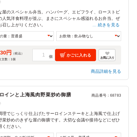
件
な屋のスペシャル弁当。ハンバーグ、エビフライ、ローストビ
の人気洋食料理が並ぶ、まさにスペシャル感溢れるお弁当。ぜ
お召し上がりください。
続きを見る
ーストビーフには、焦がしにんにくをかけお届けします。
530円
（税込）
かごに入れる
お気に入り
注文数：
1
個
商品詳細を見る
ロインと上海風肉野菜炒め御膳
商品番号
：
68783
件
調理でじっくり仕上げたサーロインステーキと上海風で仕上げ
野菜炒めのきずな屋の御膳です。大切な会議や接待などにぜひ
用ください。