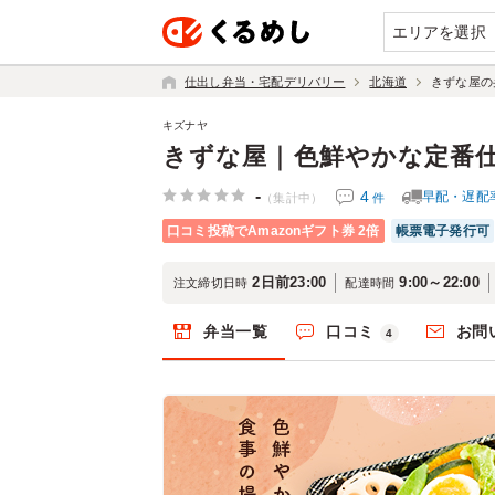
エリアを選択
仕出し弁当・宅配デリバリー
北海道
きずな屋の
キズナヤ
きずな屋｜色鮮やかな定番
-
4
早配・遅配
件
（集計中）
口コミ投稿でAmazonギフト券 2倍
帳票電子発行可
2日前23:00
9:00～22:00
注文締切日時
配達時間
弁当一覧
口コミ
お問
4