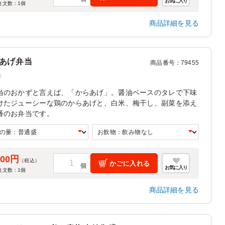
お気に入り
注文数：
1
個
商品詳細を見る
あげ弁当
商品番号
：
79455
件
当のおかずと言えば、「からあげ」。醤油ベースのタレで下味
けたジューシーな鶏のからあげと、白米、梅干し、副菜を添え
番のお弁当です。
100円
（税込）
かごに入れる
お気に入り
注文数：
1
個
商品詳細を見る