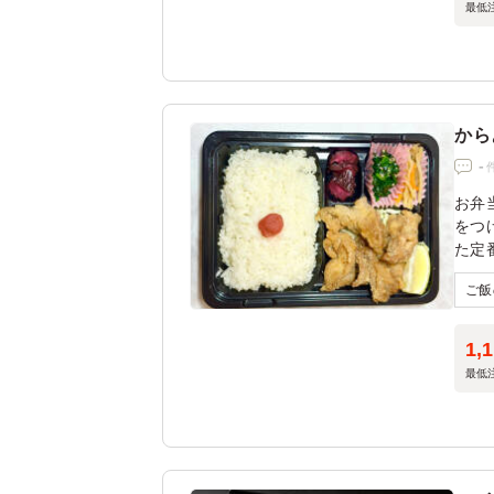
最低
から
-
お弁
をつ
た定
1,
最低