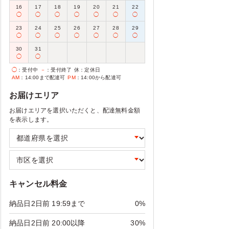
16
17
18
19
20
21
22
◯
◯
◯
◯
◯
◯
◯
23
24
25
26
27
28
29
◯
◯
◯
◯
◯
◯
◯
30
31
◯
◯
◯
：受付中
－
：受付終了
休
：定休日
AM
：14:00まで配達可
PM
：14:00から配達可
お届けエリア
お届けエリアを選択いただくと、配達無料金額
を表示します。
キャンセル料金
納品日2日前 19:59まで
0%
納品日2日前 20:00以降
30%