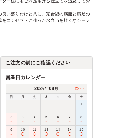
ーター様にもご満足頂ける仕立てを追及してお
の良い盛り付けと共に、完食後の満腹と満足の
成をコンセプトに作ったお弁当を様々なシーン
ご注文の前にご確認ください
営業日カレンダー
2026年08月
次へ
日
月
火
水
木
金
土
1
－
2
3
4
5
6
7
8
－
－
－
－
－
－
－
9
10
11
12
13
14
15
－
◯
◯
◯
◯
◯
◯