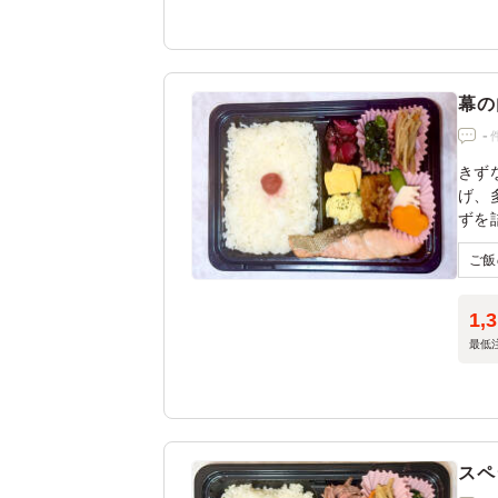
幕の
-
きず
げ、
ずを
1,
最低
スペ