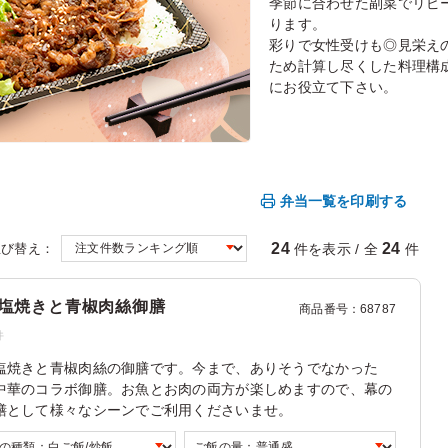
季節に合わせた副菜でリピ
ります。
彩りで女性受けも◎見栄え
ため計算し尽くした料理構
にお役立て下さい。
弁当一覧を印刷する
24
24
件を表示 / 全
件
並び替え：
塩焼きと青椒肉絲御膳
商品番号
：
68787
件
塩焼きと青椒肉絲の御膳です。今まで、ありそうでなかった
中華のコラボ御膳。お魚とお肉の両方が楽しめますので、幕の
膳として様々なシーンでご利用くださいませ。