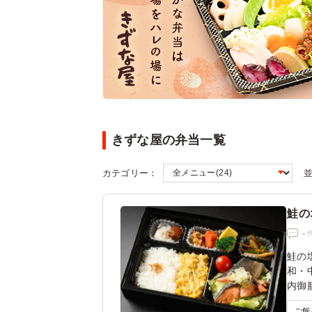
きずな屋の弁当一覧
カテゴリー：
鮭の
-
鮭の
和・
内御