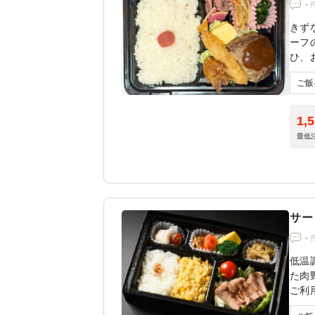
-
きず
ーフ
ひ、
※ロ
1,
最低
サー
-
低温
た肉
ご利