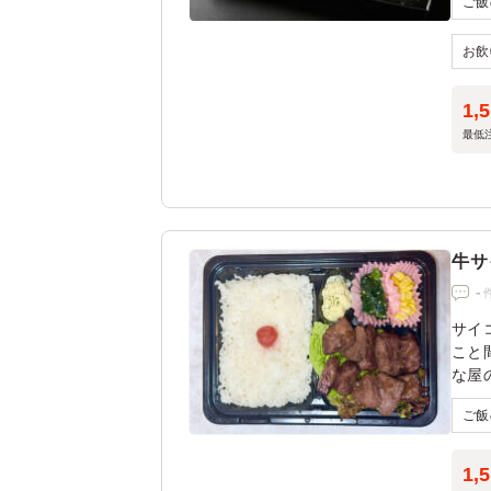
1,
最低
牛サ
-
サイ
こと
な屋
1,