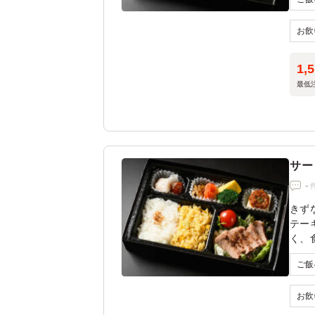
1,
最低
サー
-
きず
テー
く、