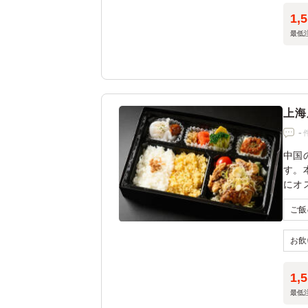
1,
最低
上海
-
中国
す。
にオ
1,
最低