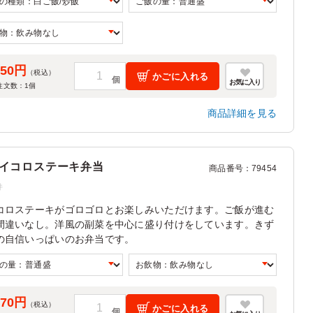
550円
（税込）
かごに入れる
お気に入り
注文数：
1
個
商品詳細を見る
イコロステーキ弁当
商品番号
：
79454
件
コロステーキがゴロゴロとお楽しみいただけます。ご飯が進む
間違いなし。洋風の副菜を中心に盛り付けをしています。きず
の自信いっぱいのお弁当です。
570円
（税込）
かごに入れる