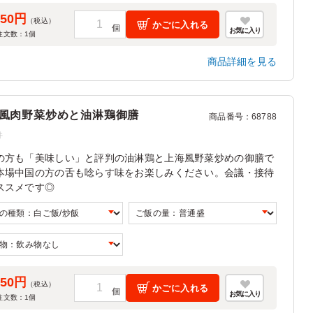
550円
（税込）
かごに入れる
お気に入り
注文数：
1
個
商品詳細を見る
風肉野菜炒めと油淋鶏御膳
商品番号
：
68788
件
の方も「美味しい」と評判の油淋鶏と上海風野菜炒めの御膳で
本場中国の方の舌も唸らす味をお楽しみください。会議・接待
ススメです◎
550円
（税込）
かごに入れる
お気に入り
注文数：
1
個