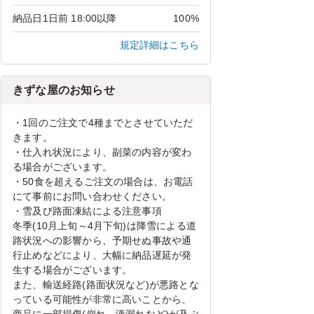
納品日1日前 18:00以降
100%
規定詳細はこちら
きずな屋のお知らせ
・1回のご注文で4種までとさせていただ
きます。
・仕入れ状況により、副菜の内容が変わ
る場合がございます。
・50食を超えるご注文の場合は、お電話
にて事前にお問い合わせください。
・雪及び路面凍結による注意事項
冬季(10月上旬～4月下旬)は降雪による道
路状況への影響から、予期せぬ事故や通
行止めなどにより、大幅に納品遅延が発
生する場合がございます。
また、輸送経路(路面状況など)が悪路とな
っている可能性が非常に高いことから、