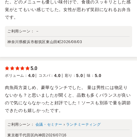
た。どのメニューも優しい味付けで、食後のスッキリとした感
覚がとてもいい感じでした。女性が思わず笑顔になれるお弁当
です。
ご利用シーン：
－
神奈川県横浜市都筑区東山田町
2026/08/03
5.0
4.0
4.0
5.0
5.0
ボリューム
：
コスパ
：
彩り
：
味
：
肉魚両方楽しめ、豪華なランチでした。 量は男性には物足り
ないかも？と思いましたが聞くと、品数も多くバランスが良い
ので気にならなかったと好評でした！ソースも別添で量を調節
できたのも嬉しかったです。
ご利用シーン：
会議・セミナー
›
ランチミーティング
東京都千代田区内神田
2026/07/16