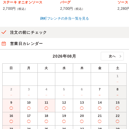
ステーキ オニオンソース
バーグ
ソース
2,700円
2,700円
2,280
（税込）
（税込）
麹町フレンチの弁当一覧を見る
注文の前にチェック
営業日カレンダー
2026年08月
次へ
日
月
火
水
木
金
土
1
－
2
3
4
5
6
7
8
－
－
－
－
－
－
－
9
10
11
12
13
14
15
◯
◯
◯
◯
◯
◯
◯
16
17
18
19
20
21
22
◯
◯
◯
◯
◯
◯
◯