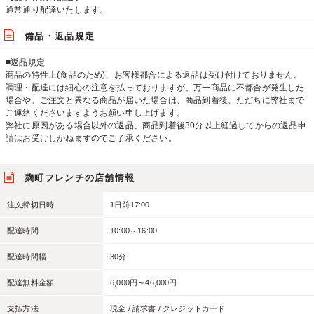
通常通り配達いたします。
備品・返品規定
■返品規定
商品の特性上(食品のため)、お客様都合による返品は受け付けておりません。
調理・配達には細心の注意を払っておりますが、万一商品に不都合が発生した
場合や、ご注文と異なる商品が届いた場合は、商品到着後、ただちに弊社まで
ご連絡くださいますようお願い申し上げます。
弊社に原因がある場合以外の返品、商品到着後30分以上経過してからの返品申
請はお受けしかねますのでご了承ください。
麹町フレンチの店舗情報
注文締切日時
1日前17:00
配達時間
10:00～16:00
配達時間幅
30分
配達無料金額
6,000円～46,000円
支払方法
現金 / 請求書 / クレジットカード