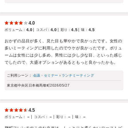
4.0
4.0
4.0
4.5
4.5
ボリューム
：
コスパ
：
彩り
：
味
：
おかずの品目が多く、見た目も華やかで良かったです。女性の
多いミーティングに利用したのでウケが良かったです。ボリュ
ームは女性には少し多め、男性には少し少な目、といった感じ
でしたので、大盛オプションがあるともっと良かったかも。
ご利用シーン：
会議・セミナー
›
ランチミーティング
東京都中央区日本橋馬喰町
2026/05/27
4.5
－
－
－
－
ボリューム
：
コスパ
：
彩り
：
味
：
麹町フレンチのこのお弁当は、しっとりと柔らかいローストビ