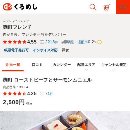
コウジマチフレンチ
麹町フレンチ
肉が自慢。フレンチ弁当をデリバリー
4.55
2218
0.2
早配・遅配率
%
件
帳票電子発行可
インボイス対応
洋食
弁当一覧
口コミ
カレンダー
配達エリア
キャンセル規定
麹町 ローストビーフとサーモンムニエル
商品番号：39364
4.25
71
件
2,500円
税込