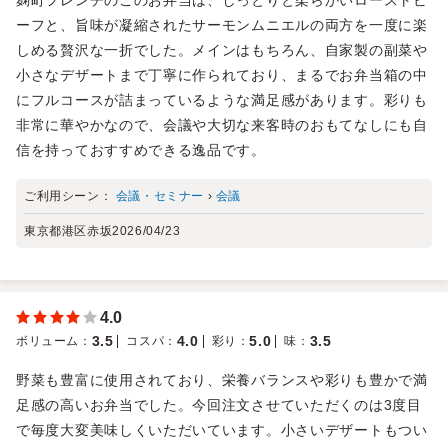
ーフと、旨味が凝縮されたサーモンムニエルの両方を一度に楽
しめる贅沢な一折でした。メインはもちろん、自家製の副菜や
小さなデザートまで丁寧に作られており、まるでお弁当箱の中
にフルコースが詰まっているような満足感があります。彩りも
非常に華やかなので、会議や大切な来客時のおもてなしにも自
信を持っておすすめできる逸品です。
ご利用シーン：
会議・セミナー
›
会議
東京都港区赤坂
2026/04/23
4.0
3.5
4.0
5.0
3.5
ボリューム
：
コスパ
：
彩り
：
味
：
野菜も豊富に使用されており、栄養バランスや彩りも豊かで満
足感の高いお弁当でした。今回注文させていただくのは3度目
で毎度大変美味しくいただいています。小さいデザートもつい