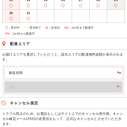
23
24
25
26
27
28
29
◯
◯
◯
◯
◯
◯
◯
30
31
◯
◯
◯
：受付中
－
：受付終了
休
：定休日
AM
：14:00まで配達可
PM
：14:00から配達可
配達エリア
お届けエリアを選択していただくと、該当エリアの配達無料金額が表示されま
す。
キャンセル規定
トラブル防止のため、お電話もしくはサイト上でのキャンセル受付後、キャン
セル確定メール(FAX)の送受信をもって、正式なキャンセルとさせていただき
ます。