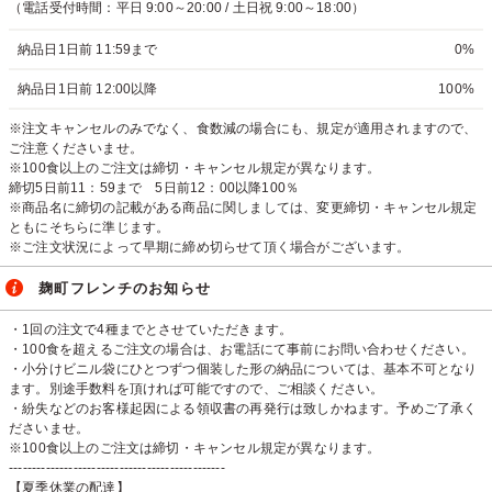
（電話受付時間：平日 9:00～20:00 / 土日祝 9:00～18:00）
納品日1日前 11:59まで
0%
納品日1日前 12:00以降
100%
※注文キャンセルのみでなく、食数減の場合にも、規定が適用されますので、
ご注意くださいませ。
※100食以上のご注文は締切・キャンセル規定が異なります。
締切5日前11：59まで 5日前12：00以降100％
※商品名に締切の記載がある商品に関しましては、変更締切・キャンセル規定
ともにそちらに準じます。
※ご注文状況によって早期に締め切らせて頂く場合がございます。
麹町フレンチのお知らせ
・1回の注文で4種までとさせていただきます。
・100食を超えるご注文の場合は、お電話にて事前にお問い合わせください。
・小分けビニル袋にひとつずつ個装した形の納品については、基本不可となり
ます。別途手数料を頂ければ可能ですので、ご相談ください。
・紛失などのお客様起因による領収書の再発行は致しかねます。予めご了承く
ださいませ。
※100食以上のご注文は締切・キャンセル規定が異なります。
-----------------------------------------------
【夏季休業の配達】