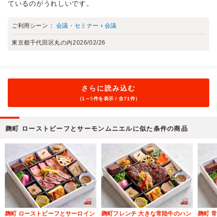
ているのがうれしいです。
ご利用シーン：
会議・セミナー
›
会議
東京都千代田区丸の内
2026/02/26
さらに読み込む
（1～
5
件を表示 / 全71件）
麹町 ローストビーフとサーモンムニエルに似た条件の商品
麹町 ローストビーフとサーロイン
麹町フレンチ 大きな常陸牛のハン
麹町 