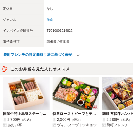
定休日
なし
ジャンル
洋食
インボイス登録番号
T7010001214822
電子発行可
請求書 / 領収書
麹町フレンチの特定商取引法に基づく表記
このお弁当を見た人にオススメ
国産牛特上赤身ステーキ食べ比べ御膳
特選ローストビーフとチキンソテー弁当
2,700円
2,300円
2,280円
（税込）
（税込）
（税込）
あおい亭
ヴィルヌーヴトウキョウ
麹町フレンチ