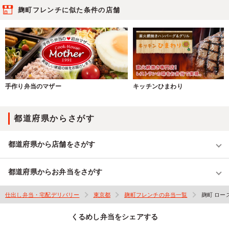
麹町フレンチに似た条件の店舗
手作り弁当のマザー
キッチンひまわり
都道府県からさがす
都道府県から店舗をさがす
都道府県からお弁当をさがす
仕出し弁当・宅配デリバリー
東京都
麹町フレンチの弁当一覧
麹町 ロー
くるめし弁当をシェアする