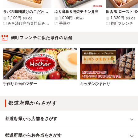
サバの味噌漬けのこだわり弁当
ぶり竜田&照焼チキン弁当
1,100円
1,000円
1,330円
（税込）
（税込）
（税込）
みそ漬け弁当専門店みそみそ
手豆や
麹町フレンチ
麹町フレンチに似た条件の店舗
手作り弁当のマザー
キッチンひまわり
都道府県からさがす
都道府県から店舗をさがす
都道府県からお弁当をさがす