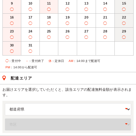
9
10
11
12
13
14
15
◯
◯
◯
◯
◯
◯
◯
16
17
18
19
20
21
22
◯
◯
◯
◯
◯
◯
◯
23
24
25
26
27
28
29
◯
◯
◯
◯
◯
◯
◯
30
31
◯
◯
◯
：受付中
－
：受付終了
休
：定休日
AM
：14:00まで配達可
PM
：14:00から配達可
配達エリア
お届けエリアを選択していただくと、該当エリアの配達無料金額が表示されま
す。