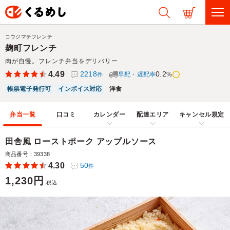
コウジマチフレンチ
麹町フレンチ
肉が自慢。フレンチ弁当をデリバリー
4.49
2218
0.2
早配・遅配率
%
件
帳票電子発行可
インボイス対応
洋食
弁当一覧
口コミ
カレンダー
配達エリア
キャンセル規定
田舎風 ローストポーク アップルソース
商品番号：39338
4.30
50
件
1,230円
税込