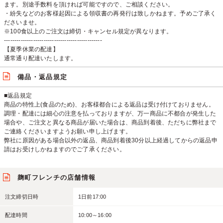
ます。別途手数料を頂ければ可能ですので、ご相談ください。
・紛失などのお客様起因による領収書の再発行は致しかねます。予めご了承く
ださいませ。
※100食以上のご注文は締切・キャンセル規定が異なります。
-----------------------------------------------
【夏季休業の配達】
通常通り配達いたします。
備品・返品規定
■返品規定
商品の特性上(食品のため)、お客様都合による返品は受け付けておりません。
調理・配達には細心の注意を払っておりますが、万一商品に不都合が発生した
場合や、ご注文と異なる商品が届いた場合は、商品到着後、ただちに弊社まで
ご連絡くださいますようお願い申し上げます。
弊社に原因がある場合以外の返品、商品到着後30分以上経過してからの返品申
請はお受けしかねますのでご了承ください。
麹町フレンチの店舗情報
注文締切日時
1日前17:00
配達時間
10:00～16:00