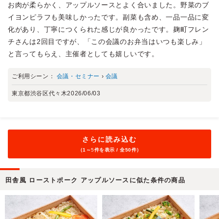
お肉が柔らかく、アップルソースとよく合いました。野菜のブ
イヨンピラフも美味しかったです。副菜も含め、一品一品に変
化があり、丁寧につくられた感じが良かったです。麹町フレン
チさんは2回目ですが、「この会議のお弁当はいつも楽しみ」
と言ってもらえ、主催者としても嬉しいです。
ご利用シーン：
会議・セミナー
›
会議
東京都渋谷区代々木
2026/06/03
さらに読み込む
（1～
5
件を表示 / 全50件）
田舎風 ローストポーク アップルソースに似た条件の商品