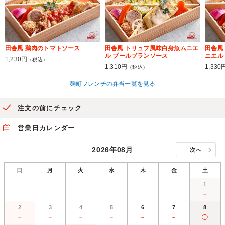
田舎風 鶏肉のトマトソース
田舎風 トリュフ風味白身魚ムニエ
田舎風
ル ブールブランソース
ニエル
1,230円
（税込）
1,310円
1,330
（税込）
麹町フレンチの弁当一覧を見る
注文の前にチェック
営業日カレンダー
2026年08月
次へ
日
月
火
水
木
金
土
1
－
2
3
4
5
6
7
8
－
－
－
－
－
－
◯