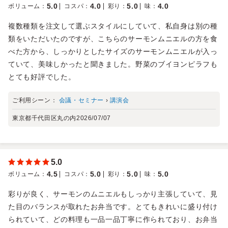
5.0
4.0
5.0
4.0
ボリューム
：
コスパ
：
彩り
：
味
：
複数種類を注文して選ぶスタイルにしていて、私自身は別の種
類をいただいたのですが、こちらのサーモンムニエルの方を食
べた方から、しっかりとしたサイズのサーモンムニエルが入っ
ていて、美味しかったと聞きました。野菜のブイヨンピラフも
とても好評でした。
ご利用シーン：
会議・セミナー
›
講演会
東京都千代田区丸の内
2026/07/07
5.0
4.5
5.0
5.0
5.0
ボリューム
：
コスパ
：
彩り
：
味
：
彩りが良く、サーモンのムニエルもしっかり主張していて、見
た目のバランスが取れたお弁当です。とてもきれいに盛り付け
られていて、どの料理も一品一品丁寧に作られており、お弁当