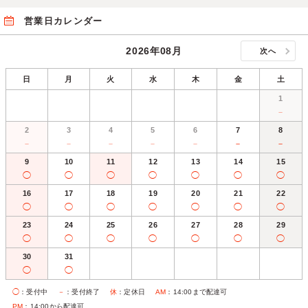
営業日カレンダー
2026年08月
次へ
日
月
火
水
木
金
土
1
－
2
3
4
5
6
7
8
－
－
－
－
－
－
－
9
10
11
12
13
14
15
◯
◯
◯
◯
◯
◯
◯
16
17
18
19
20
21
22
◯
◯
◯
◯
◯
◯
◯
23
24
25
26
27
28
29
◯
◯
◯
◯
◯
◯
◯
30
31
◯
◯
◯
：受付中
－
：受付終了
休
：定休日
AM
：14:00まで配達可
PM
：14:00から配達可