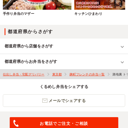
手作り弁当のマザー
キッチンひまわり
都道府県からさがす
都道府県から店舗をさがす
都道府県からお弁当をさがす
仕出し弁当・宅配デリバリー
東京都
麹町フレンチの弁当一覧
路地裏 ト
くるめし弁当をシェアする
メールでシェアする
お電話でご注文・ご相談