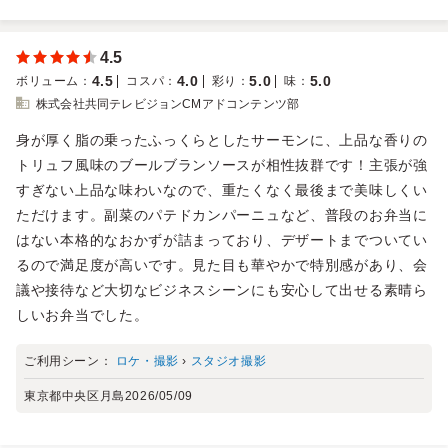
4.5
4.5
4.0
5.0
5.0
ボリューム
：
コスパ
：
彩り
：
味
：
株式会社共同テレビジョンCMアドコンテンツ部
身が厚く脂の乗ったふっくらとしたサーモンに、上品な香りの
トリュフ風味のブールブランソースが相性抜群です！主張が強
すぎない上品な味わいなので、重たくなく最後まで美味しくい
ただけます。副菜のパテドカンパーニュなど、普段のお弁当に
はない本格的なおかずが詰まっており、デザートまでついてい
るので満足度が高いです。見た目も華やかで特別感があり、会
議や接待など大切なビジネスシーンにも安心して出せる素晴ら
しいお弁当でした。
ご利用シーン：
ロケ・撮影
›
スタジオ撮影
東京都中央区月島
2026/05/09