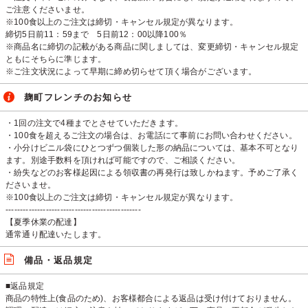
ご注意くださいませ。
※100食以上のご注文は締切・キャンセル規定が異なります。
締切5日前11：59まで 5日前12：00以降100％
※商品名に締切の記載がある商品に関しましては、変更締切・キャンセル規定
ともにそちらに準じます。
※ご注文状況によって早期に締め切らせて頂く場合がございます。
麹町フレンチのお知らせ
・1回の注文で4種までとさせていただきます。
・100食を超えるご注文の場合は、お電話にて事前にお問い合わせください。
・小分けビニル袋にひとつずつ個装した形の納品については、基本不可となり
ます。別途手数料を頂ければ可能ですので、ご相談ください。
・紛失などのお客様起因による領収書の再発行は致しかねます。予めご了承く
ださいませ。
※100食以上のご注文は締切・キャンセル規定が異なります。
-----------------------------------------------
【夏季休業の配達】
通常通り配達いたします。
備品・返品規定
■返品規定
商品の特性上(食品のため)、お客様都合による返品は受け付けておりません。