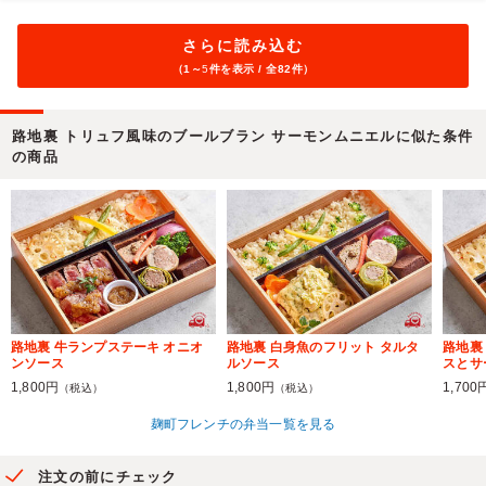
さらに読み込む
（1～
5
件を表示 / 全82件）
路地裏 トリュフ風味のブールブラン サーモンムニエルに似た条件
の商品
路地裏 牛ランプステーキ オニオ
路地裏 白身魚のフリット タルタ
路地裏
ンソース
ルソース
スとサ
1,800円
1,800円
1,700
（税込）
（税込）
麹町フレンチの弁当一覧を見る
注文の前にチェック