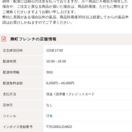
調理・配達には細心の注意を払っておりますが、万一商品に不都合が発生した
場合や、ご注文と異なる商品が届いた場合は、商品到着後、ただちに弊社まで
ご連絡くださいますようお願い申し上げます。
弊社に原因がある場合以外の返品、商品到着後30分以上経過してからの返品申
請はお受けしかねますのでご了承ください。
麹町フレンチの店舗情報
注文締切日時
1日前17:00
配達時間
10:00～16:00
配達時間幅
30分
配達無料金額
6,000円～46,000円
支払方法
現金 / 請求書 / クレジットカード
定休日
なし
ジャンル
洋食
インボイス登録番号
T7010001214822