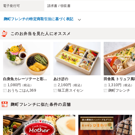
電子発行可
請求書 / 領収書
麹町フレンチの特定商取引法に基づく表記
このお弁当を見た人にオススメ
白身魚カレーソテーと彩りサラダの二段仕立て
あけぼの
1,080円
2,160円
1,310円
（税込）
（税込）
（税込）
おうちごはん369
味工房スイセン
麹町フレンチ
麹町フレンチに似た条件の店舗