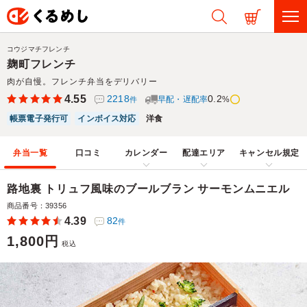
コウジマチフレンチ
麹町フレンチ
肉が自慢。フレンチ弁当をデリバリー
4.55
2218
0.2
早配・遅配率
%
件
帳票電子発行可
インボイス対応
洋食
弁当一覧
口コミ
カレンダー
配達エリア
キャンセル規定
路地裏 トリュフ風味のブールブラン サーモンムニエル
商品番号：39356
4.39
82
件
1,800円
税込