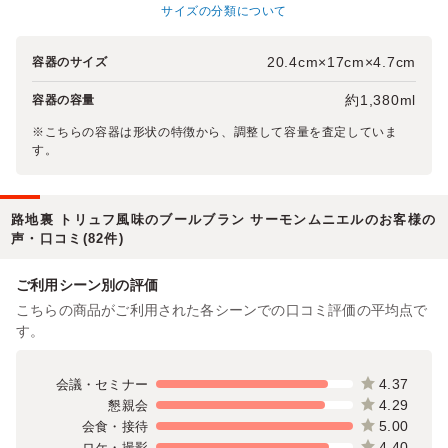
サイズの分類について
20.4cm×17cm×4.7cm
容器のサイズ
約1,380ml
容器の容量
※こちらの容器は形状の特徴から、調整して容量を査定していま
す。
路地裏 トリュフ風味のブールブラン サーモンムニエルのお客様の
声・口コミ(82件)
ご利用シーン別の評価
こちらの商品がご利用された各シーンでの口コミ評価の平均点で
す。
4.37
会議・セミナー
4.29
懇親会
5.00
会食・接待
4.40
ロケ・撮影