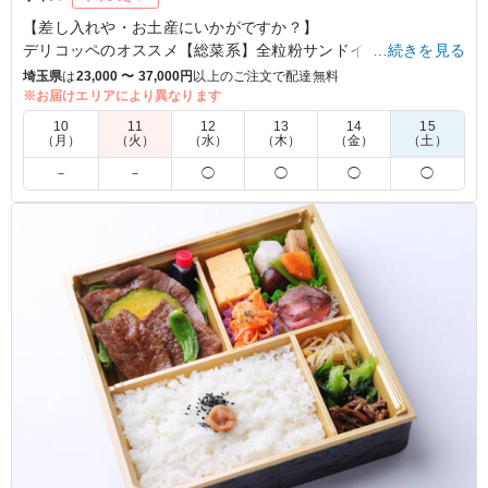
【差し入れや・お土産にいかがですか？】
デリコッペのオススメ【総菜系】全粒粉サンドイッチをハーフ
…続きを見る
サイズで楽しめる詰め合わせBOXをご用意しました！
埼玉県
は
23,000 〜 37,000円
以上のご注文で配達無料
※お届けエリアにより異なります
※写真はイメージです。
10
11
12
13
14
15
（月）
（火）
（水）
（木）
（金）
（土）
5.0
－
－
◯
◯
◯
◯
いろいろな種類があり選ぶ楽しみがありました！美味しか
ったです！強いて言うなら、子供が好きそうなものが少な
かったのかな？という感じを受けました。チリソース？の
ような味付けのものがシンプルなソースとかなら子供も食
べられたかな？と思いました。
ご利用シーン：
お祝い
›
誕生日
東京都大田区南馬込
2026/02/02