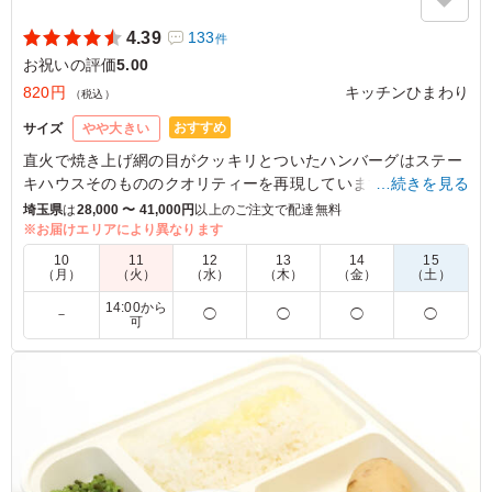
4.39
133
件
お祝いの評価
5.00
820円
キッチンひまわり
（税込）
おすすめ
サイズ
やや大きい
直火で焼き上げ網の目がクッキリとついたハンバーグはステー
キハウスそのもののクオリティーを再現しています。
…続きを見る
冷めても固くない、柔らかくって旨味染み出る当店のハンバー
埼玉県
は
28,000 〜 41,000円
以上のご注文で配達無料
グは、秘伝の調理方法で、芯までジューシーに焼き上げるから
※お届けエリアにより異なります
こそ冷めても美味しい☆
10
11
12
13
14
15
（月）
（火）
（水）
（木）
（金）
（土）
※デミグラスソース・ねぎ塩ソースのみ別添えでなく、あらか
14:00から
－
◯
◯
◯
◯
じめかけた状態でご提供してます。
可
5.0
毎回お願いサせてもらってますが、美味しかったです。
冷たくしてお持ち頂いたせいか、少しハンバーグが固かっ
たかな？！と思いました。コスパ最高です！
ご利用シーン：
お祝い
›
誕生日