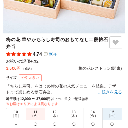
漬物の量が多い・ルーがおいしいからもっと食べたいとの
声が数名あったため、ボリュームを4.5としました。次回
は全員ルーのみ大盛にしようかな。
ご利用シーン：
お祝い
›
記念日
東京都千代田区岩本町
2023/05/02
梅の花 華やかちらし寿司のおもてなし二段懐石
弁当
4.74
80
件
お祝いの評価
4.92
3,500円
梅の花レストラン(関東)
（税込）
サイズ
やや大きい
「ちらし寿司」をはじめ梅の花の人気メニューを結集。デザー
トまで楽しめる懐石弁当。
…続きを見る
会議やお客様のおもてなしにも最適！
埼玉県
は
12,000 〜 37,000円
以上のご注文で配達無料
※お届けエリアにより異なります
※お包みの風呂敷はピンク色のみのご用意となります。
10
11
12
13
14
15
（月）
（火）
（水）
（木）
（金）
（土）
5.0
－
◯
◯
◯
◯
◯