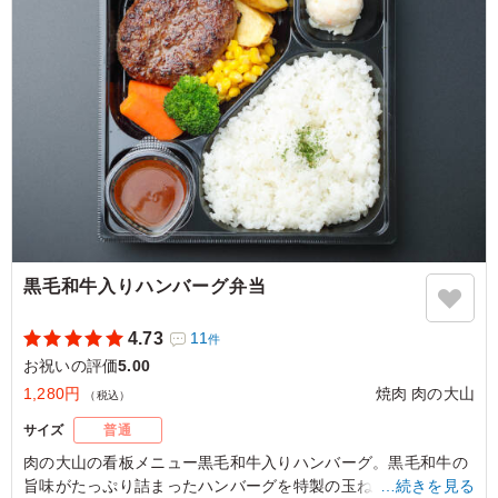
ご利用シーン：
お祝い
›
誕生日
千葉県我孫子市我孫子
2024/12/23
黒毛和牛入りハンバーグ弁当
4.73
11
件
お祝いの評価
5.00
1,280円
焼肉 肉の大山
（税込）
サイズ
普通
肉の大山の看板メニュー黒毛和牛入りハンバーグ。黒毛和牛の
旨味がたっぷり詰まったハンバーグを特製の玉ねぎの甘みを感
…続きを見る