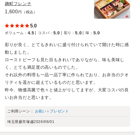
麹町フレンチ
1,600
円（税込）
5.0
4.5
5.0
5.0
5.0
ボリューム
：
コスパ
：
彩り
：
味
：
彩りが良く、とてもきれいに盛り付けられていて開けた時に感
動しました。
ローストビーフも見た目もきれいでありながら、味も美味し
く、とても満足度の高いものでした。
それ以外の料理も一品一品丁寧に作られており、お弁当のクオ
リティを遥かに超えているものだと思います。
昨今、物価高騰で色々と値上がりしてますが、大変コスパの良
いお弁当だと思います。
ご利用シーン：
お祝い
›
プレゼント
埼玉県蕨市塚越
2026/06/01