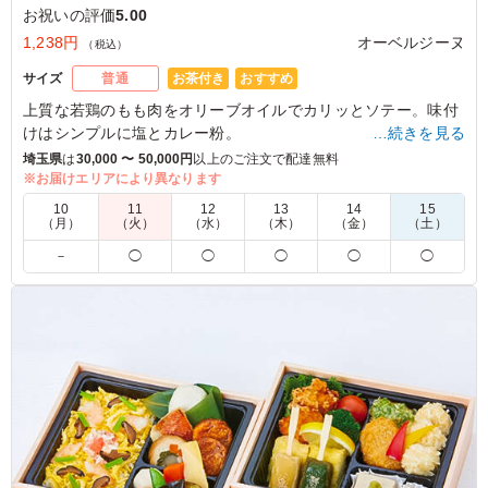
お祝いの評価
5.00
1,238円
オーベルジーヌ
（税込）
お茶付き
おすすめ
サイズ
普通
上質な若鶏のもも肉をオリーブオイルでカリッとソテー。味付
けはシンプルに塩とカレー粉。
…続きを見る
コクのある欧風カレーと香ばしいチキンの相性は抜群。
埼玉県
は
30,000 〜 50,000円
以上のご注文で配達無料
リピーターさんも多い人気メニューです。
※お届けエリアにより異なります
10
11
12
13
14
15
※喫食までにバターが溶けてしまう場合がございます。冷蔵庫
（月）
（火）
（水）
（木）
（金）
（土）
等で保管できるご用意をお願い致します。
－
◯
◯
◯
◯
◯
※オプションにて店舗ロゴ入りの紙のスリーブケース(化粧箱)
をご用意しております。ご希望の際は下記「ご飯の種類」プル
ダウンよりご選択ください。
また、画像サンプルはカテゴリ：「オプション」内の「スリー
ブケース(化粧箱)」をご参照ください。各商品共通のケースと
なります。
5.0
古川電気工業株式会社
チキンの食べ応えもあり非常においしかったです。副菜の