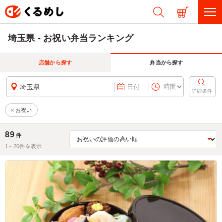
埼玉県 - お祝い弁当ランキング
店舗から探す
弁当から探す
埼玉県
日付
詳細条件
お祝い
89
件
1～
20
件を表示