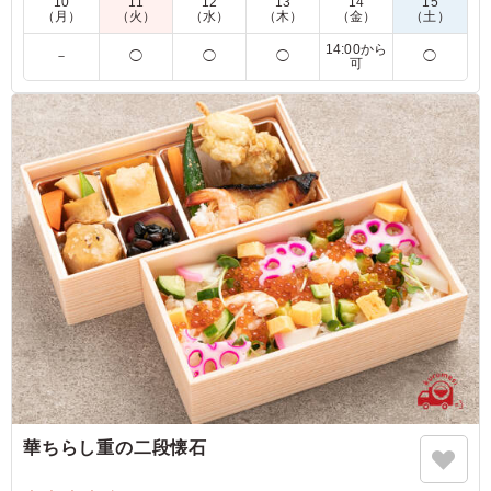
10
11
12
13
14
15
ダウンより選択してください。
（月）
（火）
（水）
（木）
（金）
（土）
14:00から
－
◯
◯
◯
◯
可
4.5
イベント用に注文しました。こちらのお弁当は、男性が食
べても満足」できる量です。 味付けは濃くもなく薄くも
なく中間程度かなと思います。 ただ１点気になったの
は、キンピラつくね串にとても辛いつくねが入ってまし
た。 原料を混ぜた時の加減で仕方ないのかもしれません
が、辛いのに当たった方は、 かなり辛いと言ってたの
で、少し原料配分を見直したほうがいいかもしれません。
ご利用シーン：
お祝い
›
式典
埼玉県越谷市三野宮
2025/11/07
華ちらし重の二段懐石