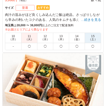
（税込）
おすすめ
サイズ
普通
肉汁の旨みがほど良くしみ込んだご飯は絶品。さっぱりしなが
ら辛みの利いたコクのある、人気のキムチも添えています。
…続きを見る
埼玉県
は
28,000 〜 38,000円
以上のご注文で配達無料
※ニンニクの有・無がお選び頂けます。下記プルダウンよりお
※お届けエリアにより異なります
選びください。
10
11
12
13
14
15
（月）
（火）
（水）
（木）
（金）
（土）
5.0
－
◯
◯
◯
◯
◯
そのままでも美味しいと思いますが、少しレンジで温め
て、添付のタレをかけていただきました。お肉が柔らかく
てとても美味しかったです。付け合わせのキムチも美味し
くて、お豆は甘く煮てあり箸休めになりました。大満足で
す。
ご利用シーン：
お祝い
›
記念日
千葉県市川市曽谷
2026/05/24