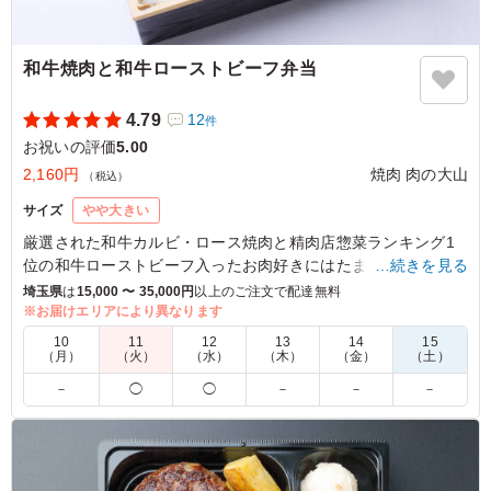
和牛焼肉と和牛ローストビーフ弁当
4.79
12
件
お祝いの評価
5.00
2,160円
焼肉 肉の大山
（税込）
サイズ
やや大きい
厳選された和牛カルビ・ロース焼肉と精肉店惣菜ランキング1
位の和牛ローストビーフ入ったお肉好きにはたまらないお弁
…続きを見る
当。
埼玉県
は
15,000 〜 35,000円
以上のご注文で配達無料
副菜もたっぷりの彩り豊かなお弁当です。
※お届けエリアにより異なります
10
11
12
13
14
15
（月）
（火）
（水）
（木）
（金）
（土）
5.0
－
◯
◯
－
－
－
今回２回目のリピートです。お肉はもちろんやわらかくて
美味しかったのですが、副菜にも感激です。前回も副菜が
充実していると思いましたが、今回もまた違った内容でと
ても美味しかったです。