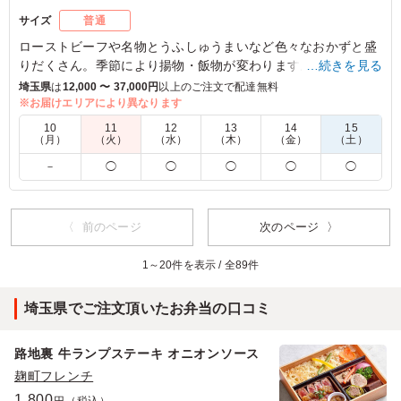
サイズ
普通
ローストビーフや名物とうふしゅうまいなど色々なおかずと盛
りだくさん。季節により揚物・飯物が変わります。
…続きを見る
埼玉県
は
12,000 〜 37,000円
以上のご注文で配達無料
※お届けエリアにより異なります
4.0
10
11
12
13
14
15
冷めても美味しく頂ける、旨味が感じられる味付けでし
（月）
（火）
（水）
（木）
（金）
（土）
た。彩も良く、栄養バランスも良いと思いました。豆腐を
－
◯
◯
◯
◯
◯
使ったおかずがヘルシーでしたし、白いご飯よりも炊き込
みご飯が外国人には美味しく感じられたようです。
ご利用シーン：
お祝い
›
プレゼント
〈 前のページ
次のページ 〉
東京都港区港南
2026/05/20
1～20件を表示 / 全89件
埼玉県でご注文頂いたお弁当の口コミ
路地裏 牛ランプステーキ オニオンソース
麹町フレンチ
1,800
円（税込）