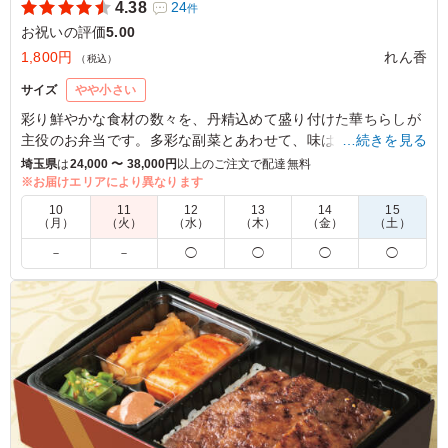
4.38
24
件
お祝いの評価
5.00
1,800円
れん香
（税込）
サイズ
やや小さい
彩り鮮やかな食材の数々を、丹精込めて盛り付けた華ちらしが
主役のお弁当です。多彩な副菜とあわせて、味はもちろん目で
…続きを見る
も楽しんでいただける一品になっています。
埼玉県
は
24,000 〜 38,000円
以上のご注文で配達無料
祝いの席などにもぴったり！
※お届けエリアにより異なります
れん香おすすめの一品を是非お召し上がりください。
10
11
12
13
14
15
（月）
（火）
（水）
（木）
（金）
（土）
5.0
医療法人青木会 リハビリの家北浦和
－
－
◯
◯
◯
◯
ちらしの酢飯やなますの酢が効きすぎてるという意見もあ
りましたが、個人の好みの問題でもあるためか、ほかの方
からはそのような感想はありませんでした。 冷めていて
も、むしろ時期的に冷たいくらいでしたが、食べにくいと
いうこともなく、上品な味付けで、美味しくいただけまし
た。 おおむね、美味しかったとの高評価でした。
ご利用シーン：
お祝い
›
お正月
埼玉県さいたま市浦和区木崎
2026/01/01