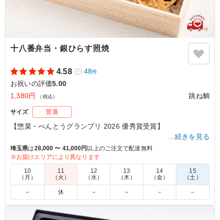
十八番弁当・銀ひらす照焼
4.58
48
件
お祝いの評価
5.00
1,380円
跳ね鯛
（税込）
サイズ
普通
【惣菜・べんとうグランプリ 2026 優秀賞受賞】
…続きを見る
跳ね鯛のここ一番！十八番弁当シリーズ！
埼玉県
は
28,000 〜 41,000円
以上のご注文で配達無料
「銀ひらす照焼き」は跳ね鯛 豊洲店、人気NO.1焼魚。
※お届けエリアにより異なります
銀ひらすの脂のりもほどよく、食べやすいのが特徴です。
10
11
12
13
14
15
味・品位・コスト・見た目の豪華さなど全てのバランスが良い
（月）
（火）
（水）
（木）
（金）
（土）
お弁当です。ご注文された方皆様方より高い評価を頂いており
－
休
－
－
－
－
ます。