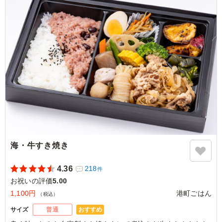
5.0
このお弁当の主役とも言えるお魚が大変おいしかったで
す。 彩りもバランス良く、見た目も素晴らしいです。 高
齢の方にもオススメのメニューだと感じました。 成人男
性にはボリュームが物足りないかもしれません。
ご利用シーン：
お祝い
›
誕生日
東京都江東区有明
2023/03/19
海・牛すき焼き
4.36
218
件
お祝いの評価
5.00
1,100円
港町ごはん
（税込）
おすすめ
サイズ
普通