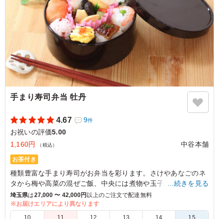
手まり寿司弁当 牡丹
4.67
9
件
お祝いの評価
5.00
1,160円
中谷本舗
（税込）
お茶付き
種類豊富な手まり寿司がお弁当を彩ります。さけやあなごのネ
タから梅や高菜の混ぜご飯、中央には煮物や玉子焼き。カラフ
…続きを見る
ルでかわいらしい手まり寿司弁当 牡丹をぜひご賞味くださ
埼玉県
は
27,000 〜 42,000円
以上のご注文で配達無料
い。
※お届けエリアにより異なります
10
11
12
13
14
15