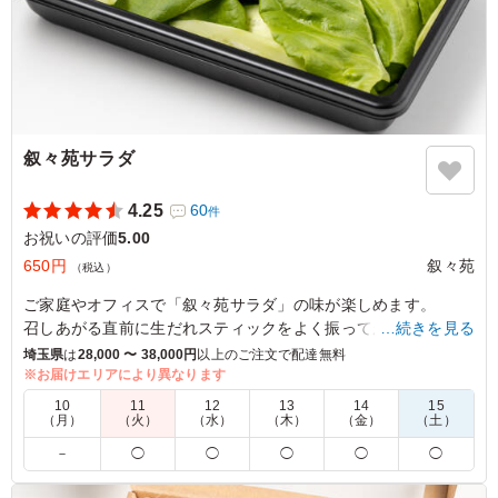
叙々苑サラダ
4.25
60
件
お祝いの評価
5.00
650円
叙々苑
（税込）
ご家庭やオフィスで「叙々苑サラダ」の味が楽しめます。
召しあがる直前に生だれスティックをよく振ってから野菜と和
…続きを見る
えてください。
埼玉県
は
28,000 〜 38,000円
以上のご注文で配達無料
※お届けエリアにより異なります
※ニンニクの有・無がお選び頂けます。下記プルダウンよりお
10
11
12
13
14
15
選びください。
（月）
（火）
（水）
（木）
（金）
（土）
－
◯
◯
◯
◯
◯
5.0