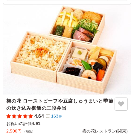
梅の花のお料理が大好きで店舗は時々利用しています。お
料理は冷めていても美味しく、彩り豊かでお客様に出して
恥ずかしくない、華やかなお弁当です。価格は店舗でのお
料理と比べてしまうと、ちょっとお高く感じてしまいます
が、ピンクの不織布で一つずつ包まれていて見た目が特別
感があり、大変満足です。
ご利用シーン：
お祝い
›
お宮参り
千葉県千葉市稲毛区稲毛東
2026/07/02
梅の花 ローストビーフや豆腐しゅうまいと季節
の炊き込み御飯の三段弁当
4.64
163
件
お祝いの評価
4.91
2,500円
梅の花レストラン(関東)
（税込）