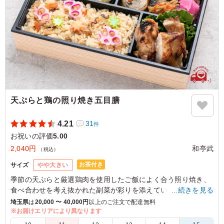
天ぷらと鶏の照り焼き五目膳
4.21
31
件
お祝いの評価
5.00
2,040円
和亭武
（税込）
お茶付き
サイズ
やや大きい
季節の天ぷらと厳選鶏肉を使用したご飯によく合う照り焼き、
食べ合わせを考え抜かれた副菜が彩りを添えています。
…続きを見る
和亭武自慢の五目炊き込みご飯と共にご堪能ください。
埼玉県
は
20,000 〜 40,000円
以上のご注文で配達無料
※お届けエリアにより異なります
※「五目炊き込みご飯」は「白飯」に変更可能です。下のプル