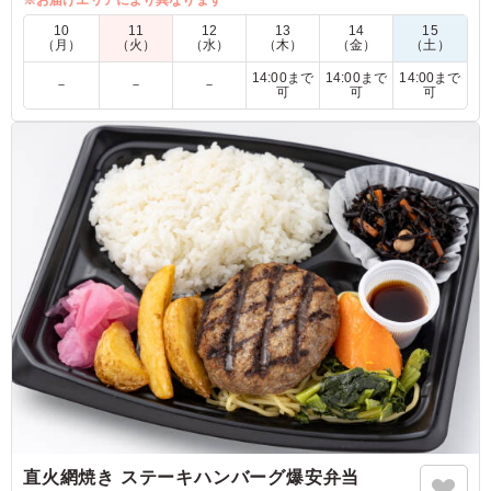
さです。
※お届けエリアにより異なります
10
11
12
13
14
15
（月）
（火）
（水）
（木）
（金）
（土）
5.0
14:00まで
14:00まで
14:00まで
式典の際は毎回注文します。コンパクトなので来賓の方へ
－
－
－
可
可
可
の持ち帰りにも重宝します。 華やかで特別感もあるの
で、そのようなものをお探しの方へはおすすめです。 毎
年少しずつお値段が上がっているのに昨今のご時世を感じ
ますが、継続して注文したい商品なので、是非販売をし続
けていただきたいなと思います。
ご利用シーン：
お祝い
›
卒業式
東京都品川区北品川
2026/04/04
直火網焼き ステーキハンバーグ爆安弁当