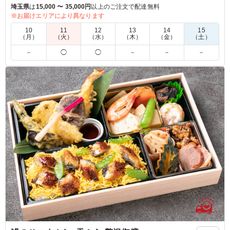
じられるシャリアピンソースでお召し上がりください。
埼玉県
は
15,000 〜 35,000円
以上のご注文で配達無料
付け合わせのお野菜は一つ一つしっかりと調理し野菜も主張し
※お届けエリアにより異なります
たお弁当です。
10
11
12
13
14
15
（月）
（火）
（水）
（木）
（金）
（土）
5.0
－
◯
◯
－
－
－
子供たちが食べていたので味はわかりませんが、少食でお
肉があまり得意でない息子がペロリと完食していたのでお
そらく美味しかったのだと思います。 彩りもきれいで、
満足いくお弁当でした。
ご利用シーン：
お祝い
›
誕生日
千葉県我孫子市我孫子
2024/12/23