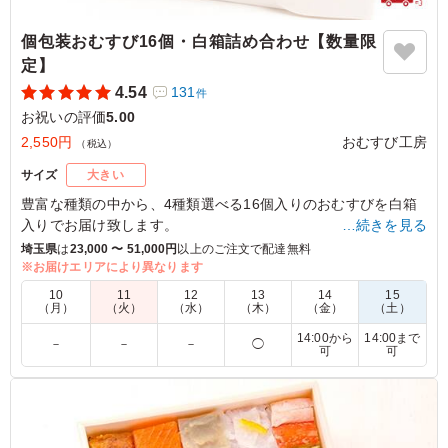
個包装おむすび16個・白箱詰め合わせ【数量限
定】
4.54
131
件
お祝いの評価
5.00
2,550円
おむすび工房
（税込）
サイズ
大きい
豊富な種類の中から、4種類選べる16個入りのおむすびを白箱
入りでお届け致します。
…続きを見る
埼玉県
は
23,000 〜 51,000円
以上のご注文で配達無料
おむすびの種類は下記より4種類選んで連絡事項にご記入くだ
※お届けエリアにより異なります
さい。
10
11
12
13
14
15
記載のない場合はお任せとなります。
（月）
（火）
（水）
（木）
（金）
（土）
紅鮭/おかか/ひじき煮/高菜/ねぎ味噌/たぬきにぎり/きつねにぎ
14:00から
14:00まで
－
－
－
◯
り/焼きたらこ/梅干し/紅生姜鶏そぼろ/梅ひじき/海老塩/明太子/
可
可
ツナ昆布/わさび菜/カリカリ梅/ソースカツ/明太マヨ/青菜ちり
めん/枝豆そぼろ/ソースメンチ/昆布/梅かつお/桜ちりめん/キム
チ唐揚げ/紅ショウガ/ツナマヨ/照り焼きチキン