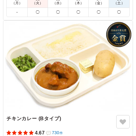
（月）
（火）
（水）
（木）
（金）
（土）
※喫食までにバターが溶けてしまう場合がございます。冷蔵庫
－
◯
◯
◯
◯
◯
等で保管できるご用意をお願い致します。
※オプションにて店舗ロゴ入りの紙のスリーブケース(化粧箱)
をご用意しております。ご希望の際は下記「ご飯の種類」プル
ダウンよりご選択ください。
また、画像サンプルはカテゴリ：「オプション」内の「スリー
ブケース(化粧箱)」をご参照ください。各商品共通のケースと
なります。
5.0
古川電気工業株式会社
野菜の甘みがとても感じられて非常においしかったです。
肉が食べられない社員もカレーを頼むことができ助かりま
した。 当日、野菜カレーを頼んだ社員が一名休んだた
め、数人で具を分けたのですが皆に好評でした。
ご利用シーン：
お祝い
›
記念日
東京都千代田区岩本町
2023/05/02
チキンカレー (Bタイプ)
4.67
730
件