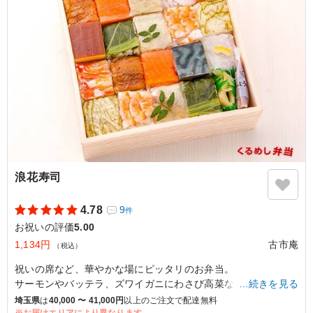
【1回のご注文可能数：12箱まで】
※数量限定メニュー(1日の作成可能数：30箱)のため数量に達
しましたら
ご注文をお断りする可能性もございますのでご了承くださいま
せ。
5.0
（株）小島商店
今回は２箱発注。味も８種類だったかなバリエーションよ
くしてみました。おにぎりは小ぶりながら中の具はしっか
り入っててボリューム感は申し分なしです。色々種類が選
べるのはいいことです。
浪花寿司
ご利用シーン：
お祝い
›
誕生日
東京都新宿区西新宿
2024/10/16
4.78
9
件
お祝いの評価
5.00
1,134円
古市庵
（税込）
祝いの席など、華やかな場にピッタリのお弁当。
サーモンやバッテラ、ズワイガニにわさび高菜など、10種の押
…続きを見る
寿司を散りばめた盛り付けは、まるで寄せ木細工のような美し
埼玉県
は
40,000 〜 41,000円
以上のご注文で配達無料