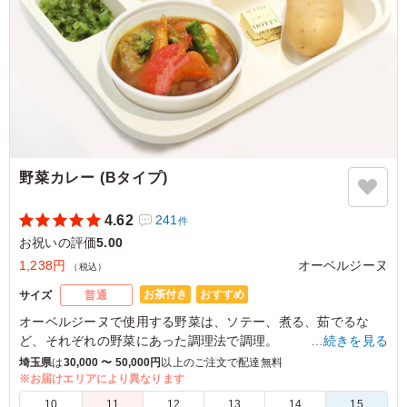
東京都世田谷区北烏山
2024/05/29
野菜カレー (Bタイプ)
4.62
241
件
お祝いの評価
5.00
1,238円
オーベルジーヌ
（税込）
お茶付き
おすすめ
サイズ
普通
オーベルジーヌで使用する野菜は、ソテー、煮る、茹でるな
ど、それぞれの野菜にあった調理法で調理。
…続きを見る
大きめにカットしているので、ゴロゴロした食感をお楽しみい
埼玉県
は
30,000 〜 50,000円
以上のご注文で配達無料
ただけます。（野菜の内容は季節によって異なる場合がござい
※お届けエリアにより異なります
ます）
10
11
12
13
14
15