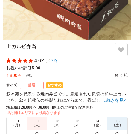
上カルビ弁当
4.62
72
件
お祝いの評価
5.00
4,800円
叙々苑
（税込）
おすすめ
サイズ
普通
叙々苑を代表する焼肉弁当です。厳選された良質の和牛上カル
ビを、叙々苑秘伝の特製だれにからめて、香ばしく焼き上げま
…続きを見る
した。
埼玉県
は
28,000 〜 38,000円
以上のご注文で配達無料
たれに絡んだ肉汁と白いご飯の相性はバツグンです。さっぱり
※お届けエリアにより異なります
として辛みの利いたキムチも添えています。
10
11
12
13
14
15
（月）
（火）
（水）
（木）
（金）
（土）
※ニンニクの有・無がお選び頂けます。下記プルダウンよりお