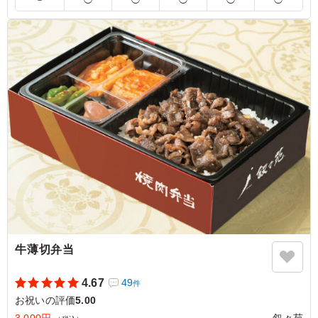
－
◯
◯
◯
◯
◯
選びください。
5.0
お弁当はさすが叙々苑、見た目も味も素晴らしかったで
す。 お肉は柔らかく厚みもちょうど良く、付け合わせが
どれもしっかりした一品で、とても美味しかったです。
ボリュームもあり、大満足です。
ご利用シーン：
お祝い
›
誕生日
東京都墨田区石原
2024/01/19
牛薄切弁当
4.67
49
件
お祝いの評価
5.00
3,000円
叙々苑