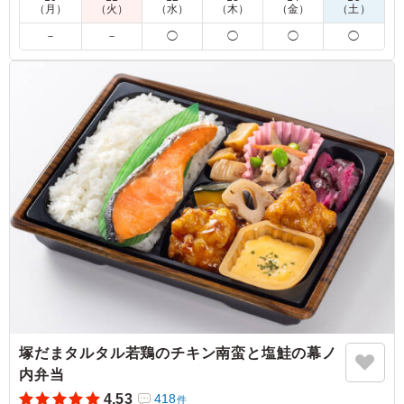
お届け期間：8/1からとなります。
（月）
（火）
（水）
（木）
（金）
（土）
－
－
◯
◯
◯
◯
5.0
とにかく見た目が可愛らしく華やかで、お正月にぴったり
のお弁当です。一つひとつの大きさも程よく、食べ進める
楽しさが広がりました。女性陣は、迷うことなく選択し、
また集まりの時は、注文したいと思います。
ご利用シーン：
お祝い
›
お正月
東京都世田谷区用賀
2026/01/09
塚だまタルタル若鶏のチキン南蛮と塩鮭の幕ノ
内弁当
4.53
418
件