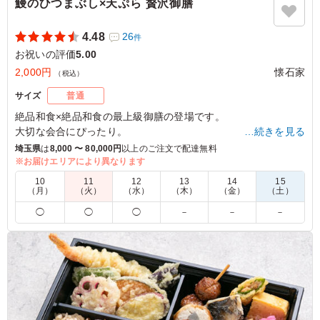
鰻のひつまぶし×天ぷら 贅沢御膳
4.48
26
件
お祝いの評価
5.00
2,000円
懐石家
（税込）
サイズ
普通
絶品和食×絶品和食の最上級御膳の登場です。
大切な会合にぴったり。
…続きを見る
「贅沢なお弁当」との感想が聴こえてくること、必至です。
埼玉県
は
8,000 〜 80,000円
以上のご注文で配達無料
※お届けエリアにより異なります
4.0
10
11
12
13
14
15
（月）
（火）
（水）
（木）
（金）
（土）
主菜、副菜共に一口大の大きさに切り揃えられていて食べ
◯
◯
◯
－
－
－
やすく、素材の特徴を活かした味付けでした。うなぎとご
飯、天ぷらなど喧嘩する事なくいただけたのはとても良か
ったことと思いました。
ご利用シーン：
お祝い
›
式典
埼玉県草加市瀬崎
2026/03/01