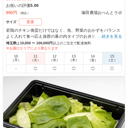
お祝いの評価
5.00
990円
塚田農場おべんとラボ
（税込）
サイズ
普通
若鶏のチキン南蛮だけではなく、魚、野菜のおかずをバランス
よく入れて食べ応え抜群の幕の内タイプのお弁当です。
…続きを見る
埼玉県
は
10,000 〜 100,000円
以上のご注文で配達無料
※本商品は当店のカジュアルブランド「つか弁」の商品です。
※お届けエリアにより異なります
10
11
12
13
14
15
（月）
（火）
（水）
（木）
（金）
（土）
5.0
－
◯
◯
◯
◯
◯
保護者の皆さんは、まずご飯が美味しい！とおかずもとて
もバランスよく、みなさん完食されてました。 子供達
は、もっと食べたい‼︎と言ってました。 ご飯の量だけプラ
スできると嬉しいなと思いました。
ご利用シーン：
お祝い
›
卒業式
東京都葛飾区東立石
2026/03/06