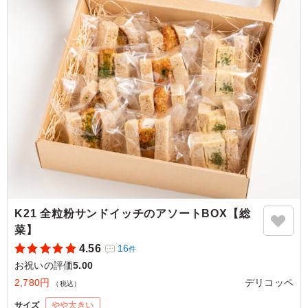
量も多いく、しっかりした味付けのドレッシングがとても
よい。 ドレッシングの油がもう少ないとなおよい。
ご利用シーン：
お祝い
›
記念日
東京都世田谷区玉川台
2025/11/10
K21 全粒粉サンドイッチのアソートBOX【総
菜】
4.56
16
件
お祝いの評価
5.00
2,780円
デリコッペ
（税込）
サイズ
やや大きい