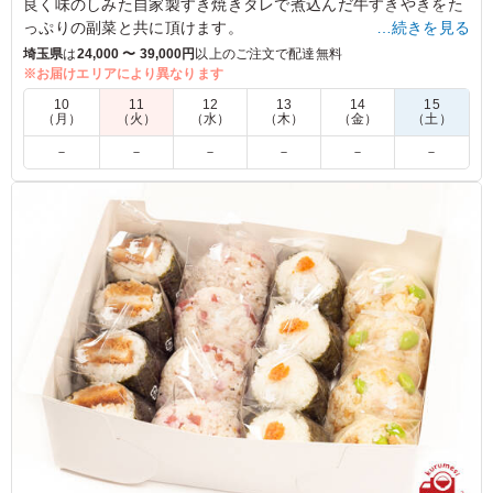
良く味のしみた自家製すき焼きタレで煮込んだ牛すきやきをた
っぷりの副菜と共に頂けます。
…続きを見る
埼玉県
は
24,000 〜 39,000円
以上のご注文で配達無料
※ご飯の種類を下記プルダウンよりお選びください。
※お届けエリアにより異なります
10
11
12
13
14
15
（月）
（火）
（水）
（木）
（金）
（土）
4.0
板橋区立舟渡小学校
－
－
－
－
－
－
職員のお疲れ様会のお弁当に。 ◯紅白のご飯、牛肉、副
菜、大学芋と彩り鮮やかです。 お肉も柔らか! △量は、
男性にはやや物足りないです。女性には適量。 温かさ
があるとなお良いです。 ◎直前に数の変更があったので
すが、早々に対応してくださりありがとうございます。
ご利用シーン：
お祝い
›
卒業式
東京都板橋区舟渡
2024/03/26