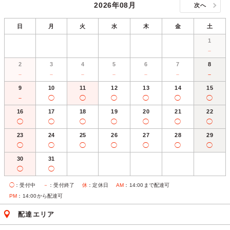
2026年08月
次へ
日
月
火
水
木
金
土
1
－
2
3
4
5
6
7
8
－
－
－
－
－
－
－
9
10
11
12
13
14
15
－
◯
◯
◯
◯
◯
◯
16
17
18
19
20
21
22
◯
◯
◯
◯
◯
◯
◯
23
24
25
26
27
28
29
◯
◯
◯
◯
◯
◯
◯
30
31
◯
◯
◯
：受付中
－
：受付終了
休
：定休日
AM
：14:00まで配達可
PM
：14:00から配達可
配達エリア