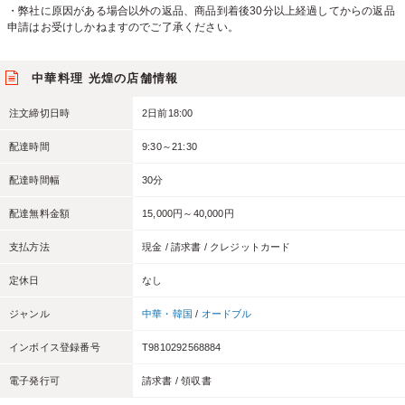
・弊社に原因がある場合以外の返品、商品到着後30分以上経過してからの返品
申請はお受けしかねますのでご了承ください。
中華料理 光煌の店舗情報
注文締切日時
2日前18:00
配達時間
9:30～21:30
配達時間幅
30分
配達無料金額
15,000円～40,000円
支払方法
現金 / 請求書 / クレジットカード
定休日
なし
ジャンル
中華・韓国
/
オードブル
インボイス登録番号
T9810292568884
電子発行可
請求書 / 領収書