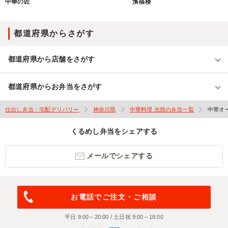
中華の匠
濱福楼
都道府県からさがす
都道府県から店舗をさがす
都道府県からお弁当をさがす
仕出し弁当・宅配デリバリー
神奈川県
中華料理 光煌の弁当一覧
中華オ
くるめし弁当をシェアする
メールでシェアする
お電話でご注文・ご相談
平日 9:00～20:00 / 土日祝 9:00～18:00