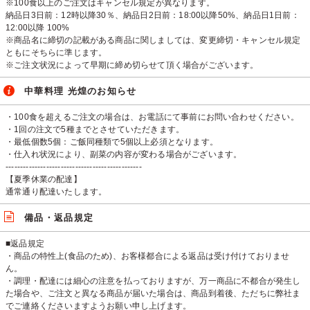
※100食以上のご注文はキャンセル規定が異なります。
納品日3日前：12時以降30％、納品日2日前：18:00以降50%、納品日1日前：
12:00以降 100%
※商品名に締切の記載がある商品に関しましては、変更締切・キャンセル規定
ともにそちらに準じます。
※ご注文状況によって早期に締め切らせて頂く場合がございます。
中華料理 光煌のお知らせ
・100食を超えるご注文の場合は、お電話にて事前にお問い合わせください。
・1回の注文で5種までとさせていただきます。
・最低個数5個：ご飯同種類で5個以上必須となります。
・仕入れ状況により、副菜の内容が変わる場合がございます。
-----------------------------------------------
【夏季休業の配達】
通常通り配達いたします。
備品・返品規定
■返品規定
・商品の特性上(食品のため)、お客様都合による返品は受け付けておりませ
ん。
・調理・配達には細心の注意を払っておりますが、万一商品に不都合が発生し
た場合や、ご注文と異なる商品が届いた場合は、商品到着後、ただちに弊社ま
でご連絡くださいますようお願い申し上げます。