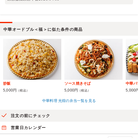
中華オードブル＜福＞に似た条件の商品
炒飯
ソース焼きそば
中華バ
5,000円
5,000円
5,000
（税込）
（税込）
中華料理 光煌の弁当一覧を見る
注文の前にチェック
営業日カレンダー