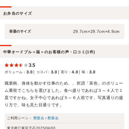
お弁当のサイズ
29.7cm×29.7cm×4.9cm
容器のサイズ
中華オードブル＜福＞のお客様の声・口コミ(1件)
3.5
3.0
3.0
4.0
3.0
ボリューム
：
コスパ
：
彩り
：
味
：
職業柄、身体を動かす仕事のため、、所謂「茶色」のボリュー
ム重視でこちらを選びました。食べ盛りであれば３～４人で１
皿ですかね。女子中心であれば５～６人前です。写真通りの盛
り方で、味も見た目通りです。
ご利用シーン：
懇親会
›
懇親会
東京都江東区千石
2025/04/03