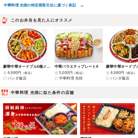
中華料理 光煌の特定商取引法に基づく表記
このお弁当を見た人にオススメ
豪華中華オードブル6種メガ盛り合わせ(D)
中華バラエティプレートA
6,980円
5,000円
6,980円
（税込）
（税込）
（税込）
パンダ飯店
中華料理 光煌
パンダ飯店
中華料理 光煌に似た条件の店舗