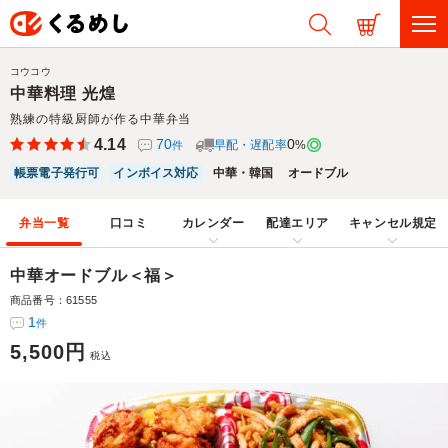
コウコウ
中華料理 光煌
熟練の特級厨師が作る中華弁当
4.14
70
0
早配・遅配率
%
件
帳票電子発行可
インボイス対応
中華・韓国
オードブル
弁当一覧
口コミ
カレンダー
配達エリア
キャンセル規定
中華オードブル＜福＞
商品番号：61555
1
件
5,500円
税込