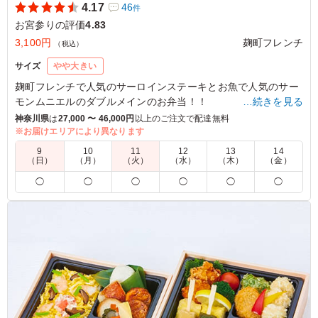
4.17
46
件
お宮参りの評価
4.83
ご利用シーン：
お祝い
›
お宮参り
神奈川県川崎市川崎区浜町
2026/04/27
3,100円
麹町フレンチ
（税込）
サイズ
やや大きい
麹町フレンチで人気のサーロインステーキとお魚で人気のサー
モンムニエルのダブルメインのお弁当！！
…続きを見る
たくさんの副菜・デザートも全て自家製で、コース料理をご堪
神奈川県
は
27,000 〜 46,000円
以上のご注文で配達無料
能頂けるような贅沢なお弁当です。
※お届けエリアにより異なります
9
10
11
12
13
14
（日）
（月）
（火）
（水）
（木）
（金）
5.0
◯
◯
◯
◯
◯
◯
メインのステーキも大変美味しく、副菜も豊富で楽しみな
から美味しく頂きました。お弁当の大きさもちょうどよく
真四角のお弁当箱にたくさんの副菜が彩り豊かに入ってい
て、おしゃれで美味しいフレンチ弁当でした。大好評でし
た。また機会がありましたらお願いしたいと思います。
ご利用シーン：
お祝い
›
お宮参り
埼玉県越谷市越ケ谷
2025/10/28