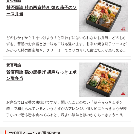
賛否両論
両論の印が確かな自信の現れ。美味しさが身体を巡っていきます。そして
賛否両論 鰆の西京焼き 焼き茄子のソ
感動したのは、さつまいもレモン煮。全ての美味しさをすっと爽やかに包
ース弁当
み一つの作品に仕上げていました。
どのおかずから手をつけよう？と迷わずにはいられないお弁当。どのおか
ずも、普通のお弁当とは一味も二味も違います。甘辛い焼き茄子ソースが
かかった鰆の西京焼き、クリーミーでコリコリした歯ごたえが楽しめるポ
テトサラダ、ほろ苦さがクセになる青菜の胡麻和え、杏子の香りと優しい
甘さが嬉しい杏子トマト。全てのおかずに賛否両論のこだわりが感じられ
賛否両論
ました。幅広い年齢層のお客さまに食べていただきたいお弁当です。
賛否両論 鶏の唐揚げ 胡麻らっきょポ
ン酢弁当
お弁当では定番の唐揚げですが、聞いたことのない「胡麻らっきょポン
酢」で和えられているというさすがのアレンジ。個人的にらっきょうが苦
手なので恐る恐る食べてみると、程よい酸味とほのかならっきょうの風
味。胡麻やネギも香り良く、唐揚げ自体とのバランスも良く美味。らっき
ょうが苦手な方にも試していただきたいです。店舗でも人気があるという
ご利用シーンを選択する
おかき揚げは初めての食感、これまた初めての杏トマトもフルーツのよう