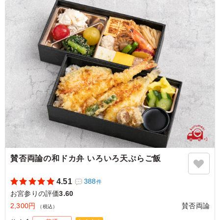
でした。唐揚げはポン酢の味付けでさっぱりしており、家
族からも好評でした。
ご利用シーン：
お祝い
›
お宮参り
神奈川県横浜市中区山田町
2025/03/01
賛否両論の和ドカ弁 いろいろ天ぷらご飯
4.51
388
件
お宮参りの評価
3.60
2,300円
賛否両論
（税込）