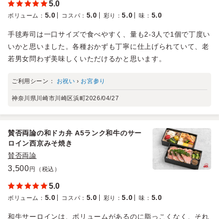
5.0
5.0
5.0
5.0
5.0
ボリューム
：
コスパ
：
彩り
：
味
：
手毬寿司は一口サイズで食べやすく、量も2-3人で1個で丁度い
いかと思いました。各種おかずも丁寧に仕上げられていて、老
若男女問わず美味しくいただけるかと思います。
ご利用シーン：
お祝い
›
お宮参り
神奈川県川崎市川崎区浜町
2026/04/27
賛否両論の和ドカ弁 A5ランク和牛のサー
ロイン西京みそ焼き
賛否両論
3,500
円（税込）
5.0
5.0
5.0
5.0
5.0
ボリューム
：
コスパ
：
彩り
：
味
：
和牛サーロインは、ボリュームがあるのに脂っこくなく、それ