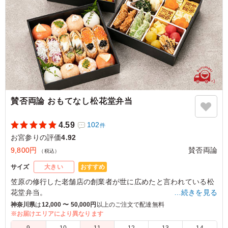
賛否両論 おもてなし松花堂弁当
4.59
102
件
お宮参りの評価
4.92
9,800円
賛否両論
（税込）
おすすめ
サイズ
大きい
笠原の修行した老舗店の創業者が世に広めたと言われている松
花堂弁当。
…続きを見る
十字に区切ったお重の中に、賛否両論の美味しさをぎゅっと詰
神奈川県
は
12,000 〜 50,000円
以上のご注文で配達無料
め込みました。思い入れのある松花堂弁当を、賛否両論スタイ
※お届けエリアにより異なります
ルで。