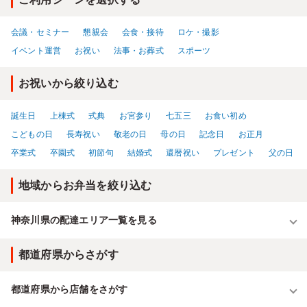
に甘く、皮も剥かれ丁寧な調理がうかがえます。一品一品のこだわりを感
じ、美味しく楽しく笑顔になれるお弁当でした！
会議・セミナー
懇親会
会食・接待
ロケ・撮影
イベント運営
お祝い
法事・お葬式
スポーツ
お祝いから絞り込む
誕生日
上棟式
式典
お宮参り
七五三
お食い初め
こどもの日
長寿祝い
敬老の日
母の日
記念日
お正月
卒業式
卒園式
初節句
結婚式
還暦祝い
プレゼント
父の日
地域からお弁当を絞り込む
神奈川県の配達エリア一覧を見る
都道府県からさがす
都道府県から店舗をさがす