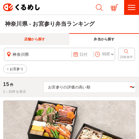
神奈川県 - お宮参り弁当ランキング
店舗から探す
弁当から探す
神奈川県
日付
詳細条件
お宮参り
15
件
1～
15
件を表示