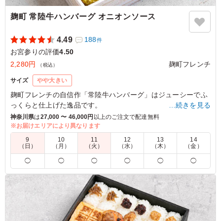
麹町 常陸牛ハンバーグ オニオンソース
4.49
188
件
お宮参りの評価
4.50
2,280円
麹町フレンチ
（税込）
サイズ
やや大きい
麹町フレンチの自信作「常陸牛ハンバーグ」はジューシーでふ
っくらと仕上げた逸品です。
…続きを見る
じっくり煮込んだ玉ねぎのソースと共にご賞味ください。
神奈川県
は
27,000 〜 46,000円
以上のご注文で配達無料
※お届けエリアにより異なります
4.0
9
10
11
12
13
14
（日）
（月）
（火）
（水）
（木）
（金）
分量は適量でしたし、容器はチャチではなく、参加者は満
◯
◯
◯
◯
◯
◯
足がいってました。ただ、祝い膳として副菜の数はよかっ
たのですが、テリーヌ系が多く、また彩りが茶色が多いの
で工夫の余地があると思いました。
ご利用シーン：
お祝い
›
お宮参り
東京都世田谷区深沢
2023/07/19