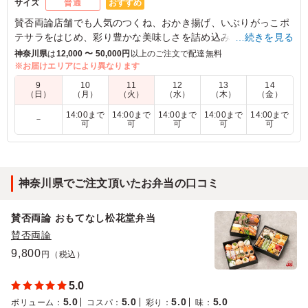
おすすめ
サイズ
普通
賛否両論店舗でも人気のつくね、おかき揚げ、いぶりがっこポ
テサラをはじめ、彩り豊かな美味しさを詰め込みました。
…続きを見る
定番の天ぷらに、遊び心のある賛否両論の変わりダネをプラ
神奈川県
は
12,000 〜 50,000円
以上のご注文で配達無料
ス。
※お届けエリアにより異なります
「美味しさも重さもずっしりくるのが嬉しい！」ご飯の上にお
9
10
11
12
13
14
かずを乗せた、笠原が大好きなドカ弁を、賛否両論スタイルで
（日）
（月）
（火）
（水）
（木）
（金）
お楽しみください。
14:00まで
14:00まで
14:00まで
14:00まで
14:00まで
－
ゆず胡椒を効かせ少しオトナの味わいに仕上げた特製たれもポ
可
可
可
可
可
イント。
5.0
神奈川県でご注文頂いたお弁当の口コミ
天丼弁当、とてもおいしかったです！海老や野菜の天ぷら
がサクッと揚がっていて、衣が軽く油っこくありません。
賛否両論 おもてなし松花堂弁当
甘めのタレがご飯にほどよく染みていて、最後まで飽きず
に楽しめました。ボリュームもあり、大満足のお弁当でし
賛否両論
た！
9,800
円（税込）
ご利用シーン：
お祝い
›
お宮参り
5.0
神奈川県横浜市西区久保町
2025/10/06
5.0
5.0
5.0
5.0
ボリューム
：
コスパ
：
彩り
：
味
：