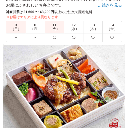
お席にふさわしいお弁当です。
…続きを見る
名店の味を存分に味わっていただけます。
神奈川県
は
21,600 〜 43,200円
以上のご注文で配達無料
※お届けエリアにより異なります
4.5
9
10
11
12
13
14
（日）
（月）
（火）
（水）
（木）
（金）
品数が多く彩も良く、品があってとても美味しかったで
－
－
◯
◯
◯
◯
す。味付けも良かったです。また、女性にとっては、ひと
つひとつのサイズ感が丁度良くとても食べ易かったです。
見た目のボリューム的には少ない感じがしましたが食べ終
わると、そこそこの満腹感がありました。
ご利用シーン：
お祝い
›
お宮参り
神奈川県川崎市幸区柳町
2022/04/24