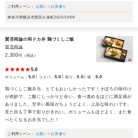
ご利用シーン：
お祝い
›
お宮参り
神奈川県横浜市西区久保町
2025/10/06
賛否両論の和ドカ弁 鶏づくしご飯
賛否両論
2,300
円（税込）
5.0
5.0
5.0
5.0
5.0
ボリューム
：
コスパ
：
彩り
：
味
：
鶏づくしご飯弁当、とてもおいしかったです！そぼろの味付け
が絶妙で、ご飯にしっかりと合い、食べ進めるほどに満足感が
ありました。甘辛い風味がちょうどよく、上品な味わいです。
見た目も丁寧で彩りがきれい。ボリュームもほどよく、また食
べたくなるお弁当でした！
ご利用シーン：
お祝い
›
お宮参り