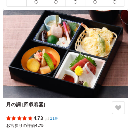
5.0
－
◯
◯
◯
◯
◯
華やかな盛り付けで、女性陣には食べきれないほどのボリ
ュームでした。梅の花の定番が詰まっていて、お値段以上
の味と量に感動です。 住む地域により、届けて頂けるお
弁当の種類が違うようで、そのお弁当の種類がもっと増え
ると嬉しいです。
ご利用シーン：
お祝い
›
お宮参り
神奈川県横浜市港北区綱島上町
2023/09/20
月の詞 [回収容器]
4.73
11
件
お宮参りの評価
4.75