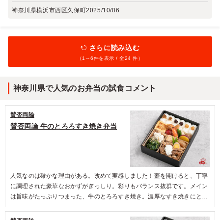
神奈川県横浜市西区久保町
2025/10/06
さらに読み込む
（1～
6
件を表示 / 全24 件）
神奈川県で人気のお弁当の試食コメント
賛否両論
賛否両論 牛のとろろすき焼き弁当
人気なのは確かな理由がある。改めて実感しました！蓋を開けると、丁寧
に調理された豪華なおかずがぎっしり。彩りもバランス抜群です。メイン
は旨味がたっぷりつまった、牛のとろろすき焼き。濃厚なすき焼きにとろ
ろのみずみずしさが加わり、お箸が止まりません。人気のつくねは、口の
中で美味しさの羽根を広げて飛んでいきます。たまご焼きに押された賛否