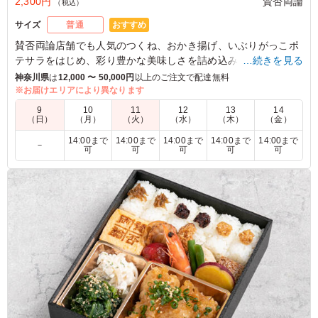
2,300円
賛否両論
（税込）
おすすめ
サイズ
普通
賛否両論店舗でも人気のつくね、おかき揚げ、いぶりがっこポ
テサラをはじめ、彩り豊かな美味しさを詰め込みました。
…続きを見る
「がっつり！でもさっぱり！」みそ漬けにして、ほんのりゆず
神奈川県
は
12,000 〜 50,000円
以上のご注文で配達無料
を効かせた豚を、しっとりと焼き上げてご飯にオン！
※お届けエリアにより異なります
「美味しさも重さもずっしりくるのが嬉しい！」ご飯の上にお
9
10
11
12
13
14
かずを乗せた、笠原が大好きなドカ弁を、賛否両論スタイルで
（日）
（月）
（火）
（水）
（木）
（金）
お楽しみください。
14:00まで
14:00まで
14:00まで
14:00まで
14:00まで
－
こだわりの梅だれをかければ、あっという間に完食間違いなし
可
可
可
可
可
です。
4.0
冷めているのに味がしっかりしているからか、美味しく食
べることができました。お肉もたっぷりで、副菜もしっか
りとギュウギュウに詰め込んであり、大満足のお弁当でし
た。
ご利用シーン：
お祝い
›
お宮参り
神奈川県横浜市緑区十日市場町
2025/01/25