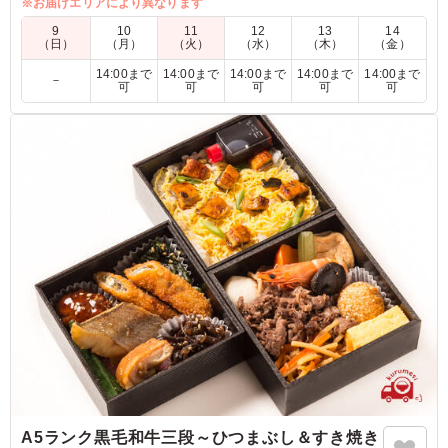
いつものたまごの代わりに今日はとろろですき焼きを楽しんで
※お届けエリアにより異なります
みませんか？ご飯が進む変わりすき焼きをぜひお試しくださ
9
10
11
12
13
14
い。
（日）
（月）
（火）
（水）
（木）
（金）
14:00まで
14:00まで
14:00まで
14:00まで
14:00まで
－
可
可
可
可
可
4.0
すき焼き弁当、とてもおいしかったです！お肉はやわらか
く甘辛い味付けが絶妙で、ご飯がどんどん進みました。野
菜も味が染みていて満足感たっぷり。見た目も華やかで贅
沢気分になれるお弁当でした。また食べたいです！
ご利用シーン：
お祝い
›
お宮参り
神奈川県横浜市西区久保町
2025/10/06
A5ランク黒毛和牛三段～ひつまぶし＆すき焼き