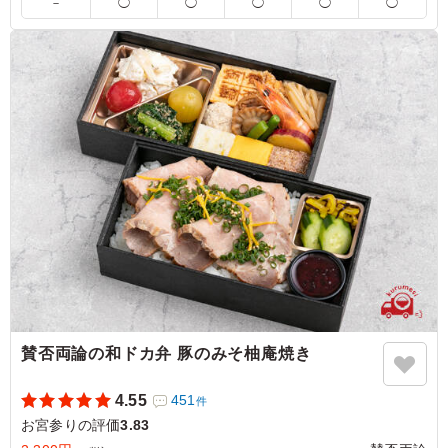
－
◯
◯
◯
◯
◯
お客様ご自身でお椀にお出汁を注いでください。
5.0
きちんとした食器なので、見た目も華やかでお値段以上に
見え、蓋を開けた瞬間「すごい」「美味しそう」という声
が上がりました。 お刺身は冷たくごはんやお吸い物はあ
たたかく、味も美味しくて皆からも好評でした！ 仕出し
弁当専門店なので、出来立てでなくても美味しいおかずで
工夫して揃えられている感じがしました。
ご利用シーン：
お祝い
›
お宮参り
東京都国分寺市東戸倉
2023/10/02
賛否両論の和ドカ弁 豚のみそ柚庵焼き
4.55
451
件
お宮参りの評価
3.83