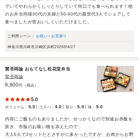
でいてやわらかくしっとりしていて何口でも食べられます！他
のお弁当同様30代の夫婦と50-60代の親世代3人でシェアして
食べましたが皆おいしくいただけました。
ご利用シーン：
お祝い
›
お宮参り
神奈川県川崎市川崎区浜町
2026/04/27
賛否両論 おもてなし松花堂弁当
賛否両論
9,800
円（税込）
5.0
5.0
4.0
5.0
5.0
ボリューム
：
コスパ
：
彩り
：
味
：
内容にご飯ものもありましたが、せっかくなので別途お赤飯を
炊き、市販のお吸い物を添えたので、
大人5人で2セットだとさすがに多かったですが、お肉からお野