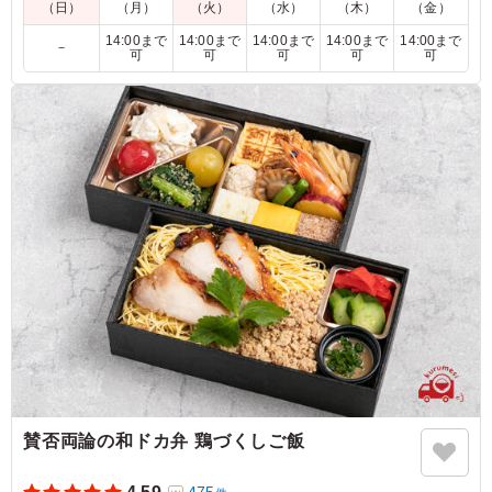
和ドカ弁シリーズの最高峰！たまには豪華にごほうび弁当を！
（日）
（月）
（火）
（水）
（木）
（金）
そんな時にぴったりなお弁当です。
14:00まで
14:00まで
14:00まで
14:00まで
14:00まで
－
ごぼう醤油タレがA5ランクの和牛の旨味をさらに引き立てま
可
可
可
可
可
す。
5.0
和牛サーロインは、ボリュームがあるのに脂っこくなく、
それでいてやわらかくしっとりしていて何口でも食べられ
ます！他のお弁当同様30代の夫婦と50-60代の親世代3人
でシェアして食べましたが皆おいしくいただけました。
ご利用シーン：
お祝い
›
お宮参り
神奈川県川崎市川崎区浜町
2026/04/27
賛否両論の和ドカ弁 鶏づくしご飯
475