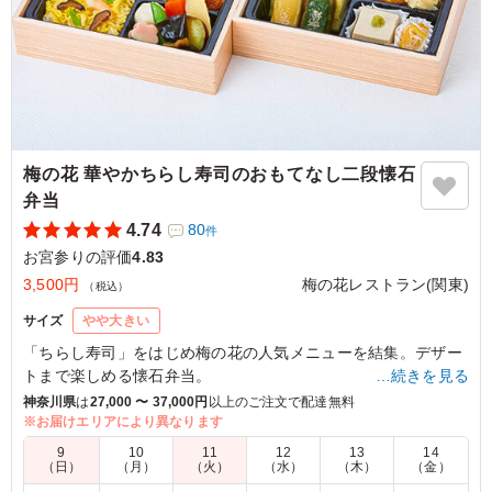
梅の花 華やかちらし寿司のおもてなし二段懐石
弁当
4.74
80
件
お宮参りの評価
4.83
3,500円
梅の花レストラン(関東)
（税込）
サイズ
やや大きい
「ちらし寿司」をはじめ梅の花の人気メニューを結集。デザー
トまで楽しめる懐石弁当。
…続きを見る
会議やお客様のおもてなしにも最適！
神奈川県
は
27,000 〜 37,000円
以上のご注文で配達無料
※お届けエリアにより異なります
※お包みの風呂敷はピンク色のみのご用意となります。
9
10
11
12
13
14
（日）
（月）
（火）
（水）
（木）
（金）