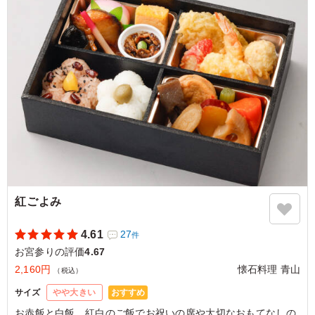
5.0
手毬寿司は一口サイズで食べやすく、量も2-3人で1個で丁
度いいかと思いました。各種おかずも丁寧に仕上げられて
いて、老若男女問わず美味しくいただけるかと思います。
ご利用シーン：
お祝い
›
お宮参り
神奈川県川崎市川崎区浜町
2026/04/27
紅ごよみ
4.61
27
件
お宮参りの評価
4.67
2,160円
懐石料理 青山
（税込）
おすすめ
サイズ
やや大きい
お赤飯と白飯、紅白のご飯でお祝いの席や大切なおもてなしの