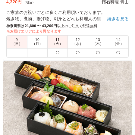
4,320円
懐石料理 青山
（税込）
ご家族のお祝いごとに多くご利用頂いております。
焼き物、煮物、揚げ物、刺身とどれも料理人の細やかな気遣い
…続きを見る
を感じられるお料理ばかり。
神奈川県
は
21,600 〜 43,200円
以上のご注文で配達無料
ご飯は専用容器、お吸い物はポットでお刺身は保冷バッグに入
※お届けエリアにより異なります
れてお届け致します。
9
10
11
12
13
14
（日）
（月）
（火）
（水）
（木）
（金）
※配膳無し、お届けと回収のみの価格としております。
－
－
◯
◯
◯
◯
配膳人をご希望の際には別途カテゴリー名「オプション」の
ページから配膳人を御手配下さい。
※配膳人を御手配頂きますと軽減税率の対象から外れるため消
費税が10%となります。商品価格が変更されますので別途お電
話にてお問い合わせ下さい。
5.0
お米は保温容器に入っており冷めにくいように中にお湯も
入っていて温かいまま食べることができました。 お吸い
物もポットに入っていてしっかり出汁の味がしてとても美
味しかったです。 お造りや天ぷら、煮物などどれもとて
も美味しく満足度の高い食事になりました。