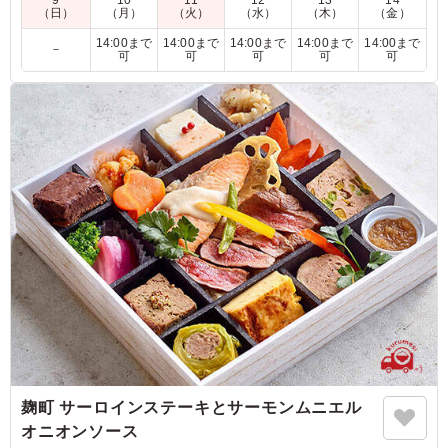
9
10
11
12
13
14
ご家族や大切な方々との特別な日、ハレの日にそっと寄り添
（日）
（月）
（火）
（水）
（木）
（金）
い、美味しさと楽しさをお届けする珠玉のおもてなし弁当で
14:00まで
14:00まで
14:00まで
14:00まで
14:00まで
－
す。
可
可
可
可
可
※約2～4人前です。
【弁当内容(続き)】
いぶりがっことマスカルポーネのポテトサラダ/青菜の胡麻和
え/ガリ/ごぼうおかき揚げ/しし唐チーズ/賛否両論のたまご焼
き/れんこんのカレーピクルス/杏トマト/旬野菜のきんぴら/にん
じんカステラ
5.0
非常に華やかで、見た目でまず美味しいお料理です。大人
数でシェアしても十分な量で、老若男女皆んなで美味しく
いただけると思います。お寿司も勿論ですが、各種おかず
も一つ一つの仕事が丁寧にされており、お店でいただいて
いるお味がそのまま詰め込まれているようでした。30代の
夫婦と50-60代の親世代でいただきました。 皆大満足で、
麹町 サーロインステーキとサーモンムニエル
またのお祝いの席ではまたお願いしたいと考えておりま
オニオンソース
す。