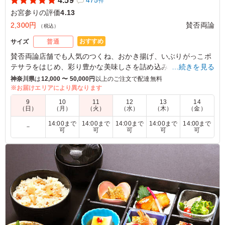
4.59
件
お宮参りの評価
4.13
2,300円
賛否両論
（税込）
おすすめ
サイズ
普通
賛否両論店舗でも人気のつくね、おかき揚げ、いぶりがっこポ
テサラをはじめ、彩り豊かな美味しさを詰め込みました。
…続きを見る
照り焼き、そぼろ、両方味わえる鶏好き垂涎のお弁当。鶏肉に
神奈川県
は
12,000 〜 50,000円
以上のご注文で配達無料
よく絡むねぎごまダレで味変するのもおすすめです。
※お届けエリアにより異なります
「美味しさも重さもずっしりくるのが嬉しい！」ご飯の上にお
9
10
11
12
13
14
かずを乗せた、笠原が大好きなドカ弁を、賛否両論スタイルで
（日）
（月）
（火）
（水）
（木）
（金）
お楽しみください。
14:00まで
14:00まで
14:00まで
14:00まで
14:00まで
－
可
可
可
可
可
5.0
鶏づくしご飯弁当、とてもおいしかったです！そぼろの味
付けが絶妙で、ご飯にしっかりと合い、食べ進めるほどに
満足感がありました。甘辛い風味がちょうどよく、上品な
味わいです。見た目も丁寧で彩りがきれい。ボリュームも
ほどよく、また食べたくなるお弁当でした！
ご利用シーン：
お祝い
›
お宮参り