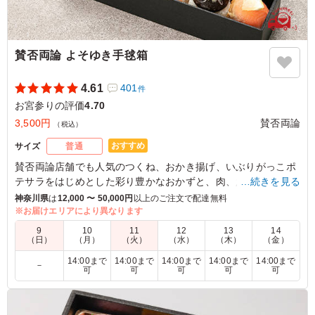
ご利用シーン：
お祝い
›
お宮参り
東京都杉並区久我山
2025/04/13
賛否両論 よそゆき手毬箱
4.61
401
件
お宮参りの評価
4.70
3,500円
賛否両論
（税込）
おすすめ
サイズ
普通
賛否両論店舗でも人気のつくね、おかき揚げ、いぶりがっこポ
テサラをはじめとした彩り豊かなおかずと、肉、魚、野菜を使
…続きを見る
用した7種類の手毬寿司を一緒に詰め込みました。
神奈川県
は
12,000 〜 50,000円
以上のご注文で配達無料
見て楽しい！食べて美味しい！ハレの日にもぴったりな、ちょ
※お届けエリアにより異なります
っとよそいき気分のお弁当です。
9
10
11
12
13
14
（日）
（月）
（火）
（水）
（木）
（金）
【弁当内容】
14:00まで
14:00まで
14:00まで
14:00まで
14:00まで
－
賛否両論のたまご焼き/いぶりがっことマスカルポーネのポテト
可
可
可
可
可
サラダ/鶏の松風焼き/牛蒡おかき揚げ/鶏つくね・海老・いんげ
んの旨煮/たこの柔らか煮/青菜の胡麻和え/さつまいもレモン煮/
杏トマト/季節のしんじょう/にんじんカステラ