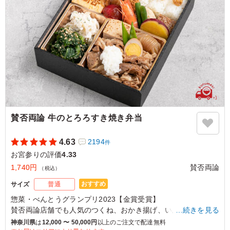
賛否両論 牛のとろろすき焼き弁当
4.63
2194
件
お宮参りの評価
4.33
1,740円
賛否両論
（税込）
おすすめ
サイズ
普通
惣菜・べんとうグランプリ2023【金賞受賞】
賛否両論店舗でも人気のつくね、おかき揚げ、いぶりがっこポ
…続きを見る
テサラをはじめ、彩り豊かな美味しさを詰め込みました。
神奈川県
は
12,000 〜 50,000円
以上のご注文で配達無料