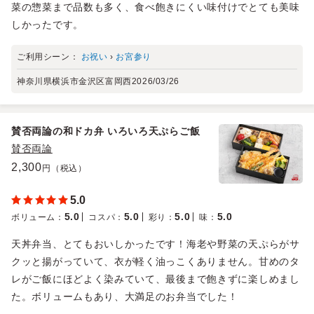
菜の惣菜まで品数も多く、食べ飽きにくい味付けでとても美味
しかったです。
ご利用シーン：
お祝い
›
お宮参り
神奈川県横浜市金沢区富岡西
2026/03/26
賛否両論の和ドカ弁 いろいろ天ぷらご飯
賛否両論
2,300
円（税込）
5.0
5.0
5.0
5.0
5.0
ボリューム
：
コスパ
：
彩り
：
味
：
天丼弁当、とてもおいしかったです！海老や野菜の天ぷらがサ
クッと揚がっていて、衣が軽く油っこくありません。甘めのタ
レがご飯にほどよく染みていて、最後まで飽きずに楽しめまし
た。ボリュームもあり、大満足のお弁当でした！