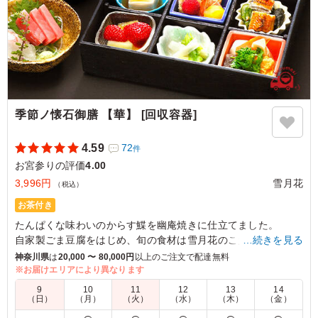
神奈川県横浜市西区久保町
2025/10/06
季節ノ懐石御膳 【華】 [回収容器]
4.59
72
件
お宮参りの評価
4.00
3,996円
雪月花
（税込）
お茶付き
たんぱくな味わいのからす鰈を幽庵焼きに仕立てました。
自家製ごま豆腐をはじめ、旬の食材は雪月花のこだわり副菜
…続きを見る
に。
神奈川県
は
20,000 〜 80,000円
以上のご注文で配達無料
高級感ある回収容器でお届けします。
※お届けエリアにより異なります
9
10
11
12
13
14
【お吸い物について】
（日）
（月）
（火）
（水）
（木）
（金）
具材入りのお椀と、お出汁をポットでお持ちいたしますので、