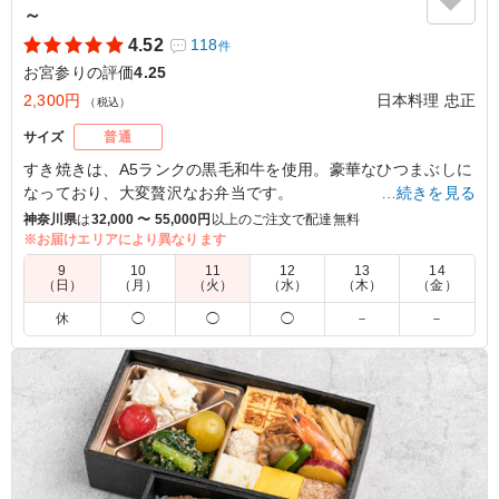
～
4.52
118
件
お宮参りの評価
4.25
2,300円
日本料理 忠正
（税込）
サイズ
普通
すき焼きは、A5ランクの黒毛和牛を使用。豪華なひつまぶしに
なっており、大変贅沢なお弁当です。
…続きを見る
お弁当のバランスを考え、副菜にもこだわりました。
神奈川県
は
32,000 〜 55,000円
以上のご注文で配達無料
味も心にも染みる、定番商品です！
※お届けエリアにより異なります
9
10
11
12
13
14
（日）
（月）
（火）
（水）
（木）
（金）
5.0
休
◯
◯
◯
－
－
ボリュームは女性だと少し多め、男性だと少し少なめとい
った印象でした。一定金額以上の購入で送料が無料になり
ますが、今回はこちらの条件を満たすことができず、約1
食分の送料がかかってしまいましたので、コスパは少し気
になりました。 お弁当自体のコスパは良いと感じていま
す。 料理、容器の見た目の華やかさ、味のおいしさは満
足できるものでした。