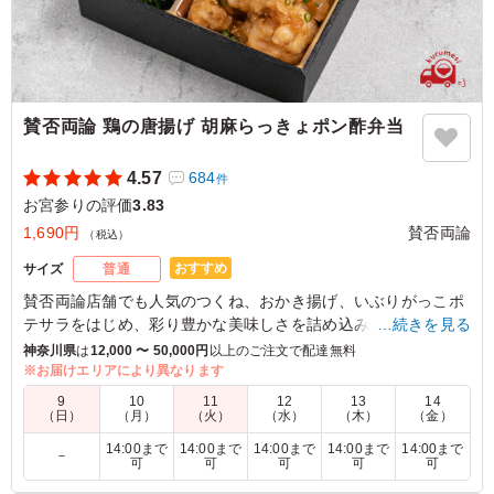
賛否両論 鶏の唐揚げ 胡麻らっきょポン酢弁当
4.57
684
件
お宮参りの評価
3.83
1,690円
賛否両論
（税込）
おすすめ
サイズ
普通
賛否両論店舗でも人気のつくね、おかき揚げ、いぶりがっこポ
テサラをはじめ、彩り豊かな美味しさを詰め込みました。
…続きを見る
お弁当の定番おかずの唐揚げを胡麻らっきょポン酢で和えてさ
神奈川県
は
12,000 〜 50,000円
以上のご注文で配達無料
っぱりと。笠原流アレンジをお楽しみください。
※お届けエリアにより異なります
9
10
11
12
13
14
（日）
（月）
（火）
（水）
（木）
（金）
5.0
14:00まで
14:00まで
14:00まで
14:00まで
14:00まで
メインの唐揚げはもちろんのこと、どのおかずも美味しか
－
可
可
可
可
可
ったです。お米も美味しく、味付けが違うところも魅力的