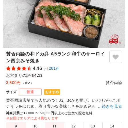
ご利用シーン：
お祝い
›
お宮参り
東京都大田区大森西
2023/11/12
賛否両論の和ドカ弁 A5ランク和牛のサーロイ
ン西京みそ焼き
4.46
281
件
お宮参りの評価
4.13
3,500円
賛否両論
（税込）
おすすめ
サイズ
普通
賛否両論店舗でも人気のつくね、おかき揚げ、いぶりがっこポ
テサラをはじめ、彩り豊かな美味しさを詰め込みました。
…続きを見る
「美味しさも重さもずっしりくるのが嬉しい！」ご飯の上にお
神奈川県
は
12,000 〜 50,000円
以上のご注文で配達無料
かずを乗せた、笠原が大好きなドカ弁を、賛否両論スタイルで
※お届けエリアにより異なります
お楽しみください。
9
10
11
12
13
14